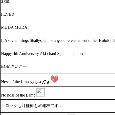
お金
FEVER
MUDA MUDA!
If Aki-chan sings Shallys, it'll be a good re-enactment of her HoloEar
Happy 4th Anniversary Aki-chan! Splendid concert!
BGMさいこー
Nose of the lamp めちゃ好き
No nose of the Lamp
クロックも月桂樹も武器枠です…