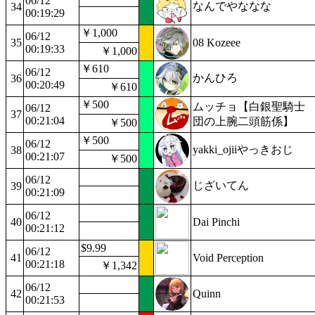
06/12
なんでやななな
34
00:19:29
￥1,000
06/12
35
08 Kozeee
00:19:33
￥1,000
￥610
06/12
かんひろ
36
00:20:49
￥610
￥500
ムッチョ【白銀聖騎士
06/12
37
00:21:04
団の上腕二頭筋係】
￥500
￥500
06/12
yakki_ojiiやっきおじ
38
00:21:07
￥500
06/12
じざいてん
39
00:21:09
06/12
40
Dai Pinchi
00:21:12
$9.99
06/12
41
Void Perception
00:21:18
￥1,342
06/12
42
Quinn
00:21:53