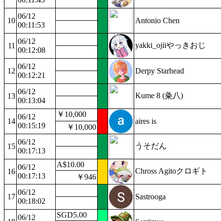
06/12
10
Antonio Chen
00:11:53
06/12
yakki_ojiiやっきおじ
11
00:12:08
06/12
12
Derpy Starhead
00:12:21
06/12
Kume 8 (粂八)
13
00:13:04
￥10,000
06/12
14
aires is
00:15:19
￥10,000
06/12
うそだん
15
00:17:13
A$10.00
06/12
Chross Agitoクロギト
16
00:17:13
￥946
06/12
17
Sastrooga
00:18:02
SGD5.00
06/12