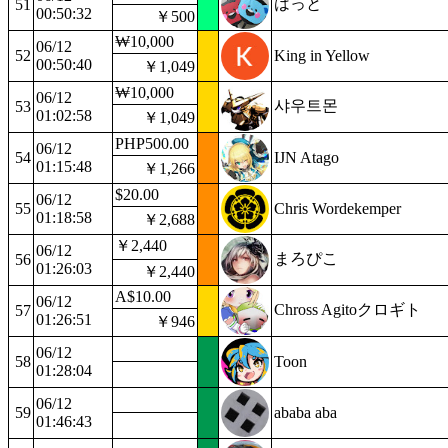
はっと
51
00:50:32
￥500
₩10,000
06/12
52
King in Yellow
00:50:40
￥1,049
₩10,000
06/12
샤우트몬
53
01:02:58
￥1,049
PHP500.00
06/12
54
IJN Atago
01:15:48
￥1,266
$20.00
06/12
55
Chris Wordekemper
01:18:58
￥2,688
￥2,440
06/12
まろぴこ
56
01:26:03
￥2,440
A$10.00
06/12
Chross Agitoクロギト
57
01:26:51
￥946
06/12
58
Toon
01:28:04
06/12
59
ababa aba
01:46:43