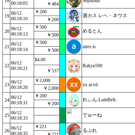
18
Septimus
00:18:05
￥484
￥200
06/12
酒カス レヘ・ネウス
19
00:18:10
￥200
￥500
06/12
めるとん
20
00:18:13
￥500
￥500
06/12
21
aires is
00:18:14
￥500
$4.00
06/12
22
Rakyu500
00:18:21
￥537
￥2,000
06/12
23
xx acvd
00:18:26
￥2,000
￥200
06/12
れぃん-LainBell-
24
00:18:31
￥200
06/12
でゅーね
25
00:18:33
￥221
06/12
るぶれ
26
00:18:35
￥221