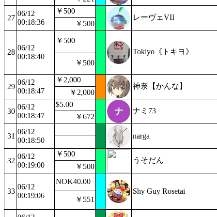
￥500
06/12
レーヴェVII
27
00:18:36
￥500
￥500
06/12
Tokiyo《トキヨ》
28
00:18:40
￥500
￥2,000
06/12
神奈【かんな】
29
00:18:47
￥2,000
$5.00
06/12
ナミ73
30
00:18:47
￥672
06/12
31
narga
00:18:50
￥500
06/12
うそだん
32
00:19:00
￥500
NOK40.00
06/12
33
Shy Guy Rosetai
00:19:06
￥551