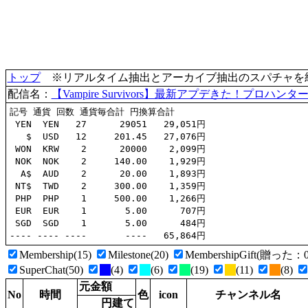
トップ
※リアルタイム抽出とアーカイブ抽出のスパチャを統合(
配信名：
【Vampire Survivors】最新アプデきた！プロ
記号 通貨 回数 通貨毎合計 円換算合計

 YEN  YEN   27      29051   29,051円

   $  USD   12     201.45   27,076円

 WON  KRW    2      20000    2,099円

 NOK  NOK    2     140.00    1,929円

  A$  AUD    2      20.00    1,893円

 NT$  TWD    2     300.00    1,359円

 PHP  PHP    1     500.00    1,266円

 EUR  EUR    1       5.00      707円

 SGD  SGD    1       5.00      484円

Membership(15)
Milestone(20)
MembershipGift(贈っ
SuperChat(50)
(4)
(6)
(19)
(11)
(8)
元金額
No
時間
色
icon
チャンネル名
円建て