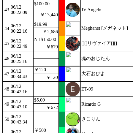
$100.00
06/12
43
JV.Angelo
00:22:09
￥13,440
$19.99
06/12
Meghanet [メガネット]
44
00:22:16
￥2,686
NT$150.00
06/12
[][]リヴァイア[][]
45
00:22:49
￥679
06/12
魂のおじたん
46
00:25:16
￥120
06/12
大石おぴよ
47
00:34:43
￥120
06/12
48
ET-99
00:42:16
$5.00
06/12
49
Ricardo G
00:43:10
￥672
06/12
きこりん
50
00:43:34
￥500
06/12