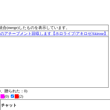
merge)したものを表示しています。
ハンターのアチーブメント回収します【ホロライブ/アキロゼAkirose】
た：0、贈られた：0)
(0)
(2)
チャット