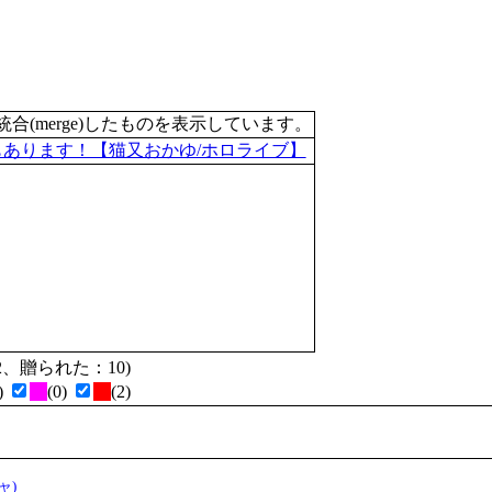
merge)したものを表示しています。
もあります！【猫又おかゆ/ホロライブ】
た：2、贈られた：10)
)
(0)
(2)
ャ)