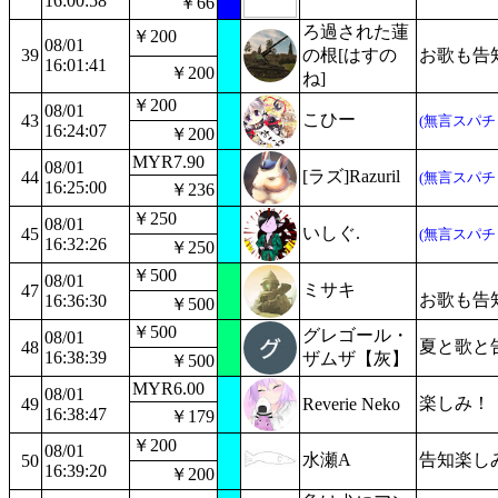
16:00:58
￥66
ろ過された蓮
￥200
08/01
39
の根[はすの
お歌も告
16:01:41
￥200
ね]
￥200
08/01
こひー
43
(無言スパチ
16:24:07
￥200
MYR7.90
08/01
[ラズ]Razuril
44
(無言スパチ
16:25:00
￥236
￥250
08/01
いしぐ.
45
(無言スパチ
16:32:26
￥250
￥500
08/01
ミサキ
47
お歌も告
16:36:30
￥500
￥500
グレゴール・
08/01
夏と歌と
48
16:38:39
ザムザ【灰】
￥500
MYR6.00
08/01
楽しみ！
49
Reverie Neko
16:38:47
￥179
￥200
08/01
水瀬A
告知楽し
50
16:39:20
￥200