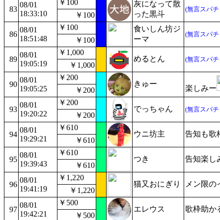
￥100
灰になって散
08/01
83
(無言スパチ
18:33:10
った黒斗
￥100
￥100
食いしん坊ジ
08/01
86
(無言スパチ
18:51:48
ーマ
￥100
￥1,000
08/01
めるとん
89
(無言スパチ
19:05:19
￥1,000
￥200
08/01
きゅー
90
楽しみー
19:05:25
￥200
￥200
08/01
でっちゃん
93
(無言スパチ
19:20:22
￥200
￥610
08/01
ウニ坊主
告知も歌
94
19:29:21
￥610
￥610
08/01
つき
告知楽しみ
95
19:39:43
￥610
￥1,220
08/01
猫又おにぎり
メン限の
96
19:41:19
￥1,220
￥500
08/01
エレウス
歌枠助か
97
19:42:21
￥500