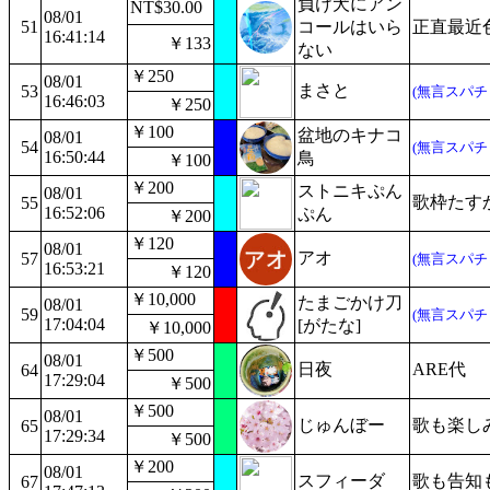
負け犬にアン
NT$30.00
08/01
51
コールはいら
正直最近
16:41:14
￥133
ない
￥250
08/01
まさと
53
(無言スパチ
16:46:03
￥250
￥100
盆地のキナコ
08/01
54
(無言スパチ
16:50:44
鳥
￥100
￥200
ストニキぷん
08/01
歌枠たす
55
16:52:06
ぷん
￥200
￥120
08/01
アオ
57
(無言スパチ
16:53:21
￥120
￥10,000
たまごかけ刀
08/01
59
(無言スパチ
17:04:04
[がたな]
￥10,000
￥500
08/01
日夜
ARE代
64
17:29:04
￥500
￥500
08/01
じゅんぼー
歌も楽し
65
17:29:34
￥500
￥200
08/01
スフィーダ
歌も告知
67