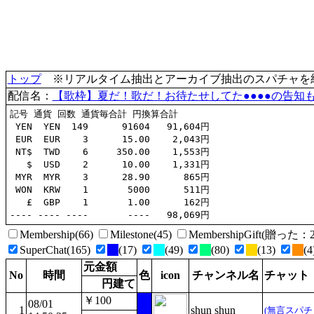
トップ
※リアルタイム抽出とアーカイブ抽出のスパチャを統合(
配信名：
【歌枠】夏だ！歌だ！お待たせしてた●●●●の告知
記号 通貨 回数 通貨毎合計 円換算合計

 YEN  YEN  149      91604   91,604円

 EUR  EUR    3      15.00    2,043円

 NT$  TWD    6     350.00    1,553円

   $  USD    2      10.00    1,331円

 MYR  MYR    3      28.90      865円

 WON  KRW    1       5000      511円

   £  GBP    1       1.00      162円

Membership(66)
Milestone(45)
MembershipGift(贈っ
SuperChat(165)
(17)
(49)
(80)
(13)
(4
元金額
No
時間
色
icon
チャンネル名
チャット
円建て
￥100
08/01
1
shun shun
(無言スパチ