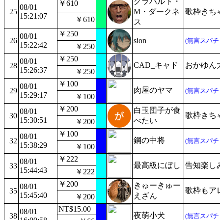
グラハルト・
￥610
08/01
25
M・ダークネ
歌枠きち
15:21:07
￥610
ス
￥250
08/01
26
sion
(無言スパチ
15:22:42
￥250
￥250
08/01
CAD_キャド
おかゆん
28
15:26:37
￥250
￥100
08/01
肉屋のヤマ
29
(無言スパチ
15:29:17
￥100
￥200
白玉団子が食
08/01
歌枠きち
30
15:30:51
べたい
￥200
￥100
08/01
鋼の中将
32
(無言スパチ
15:38:29
￥100
￥222
08/01
最高級にぼし
告知楽し
33
15:44:43
￥222
￥200
きゅーきゅー
08/01
歌枠もア
35
15:45:40
えざん
￥200
NT$15.00
08/01
夜萌小犬
38
(無言スパチ