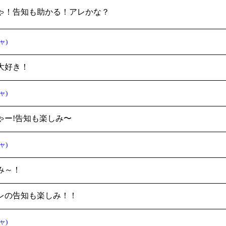
ゃ！告知も助かる！アレかな？
ャ)
大好き！
ャ)
ゃー!告知も楽しみ〜
ャ)
み～！
レの告知も楽しみ！！
ャ)