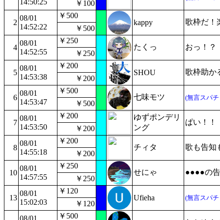
14:50:25
￥100
￥500
08/01
歌枠だ！
2
kappy
14:52:22
￥500
￥250
08/01
たくっ
おっ！？
4
14:52:55
￥250
￥200
08/01
歌枠助か
5
SHOU
14:53:38
￥200
￥500
08/01
七味モツ
6
(無言スパチ
14:53:47
￥500
￥200
ゆずポンデリ
08/01
ぱい！！
7
14:53:50
ング
￥200
￥200
08/01
チィタ
歌も告知
8
14:55:18
￥200
￥250
08/01
せにゃ
●●●●
10
14:57:55
￥250
￥120
08/01
13
Ufieha
(無言スパチ
15:02:03
￥120
￥500
08/01