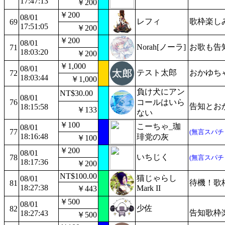
17:47:13
￥200
￥200
08/01
レフィ
歌枠楽し
69
17:51:05
￥200
￥200
08/01
Norah[ノーラ]
お歌も告
71
18:03:20
￥200
￥1,000
08/01
テスト太郎
おかゆち
72
18:03:44
￥1,000
負け犬にアン
NT$30.00
08/01
76
コールはいら
告知とお
18:15:58
￥133
ない
￥100
こーちゃ_珈
08/01
77
(無言スパチ
18:16:48
琲党の灰
￥100
￥200
08/01
いちじく
78
(無言スパチ
18:17:36
￥200
NT$100.00
猫じゃらし
08/01
待機！歌枠
81
18:27:38
Mark II
￥443
￥500
08/01
少佐
82
告知歌枠
18:27:43
￥500