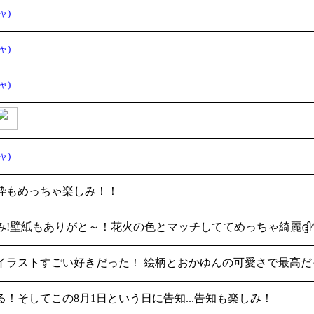
ャ)
ャ)
ャ)
ャ)
枠もめっちゃ楽しみ！！
!壁紙もありがと～！花火の色とマッチしててめっちゃ綺麗ദ്ദി^._
イラストすごい好きだった！ 絵柄とおかゆんの可愛さで最高だ
る！そしてこの8月1日という日に告知...告知も楽しみ！