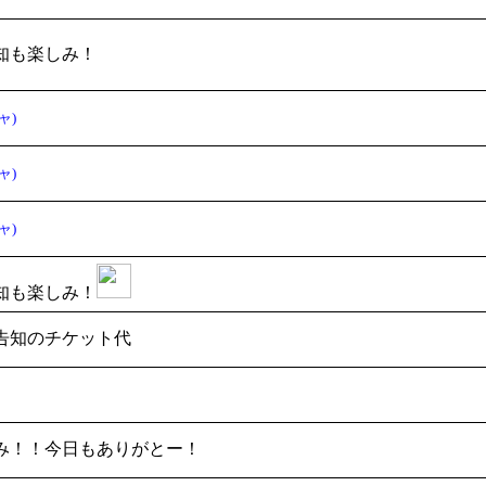
知も楽しみ！
ャ)
ャ)
ャ)
知も楽しみ！
告知のチケット代
み！！今日もありがとー！