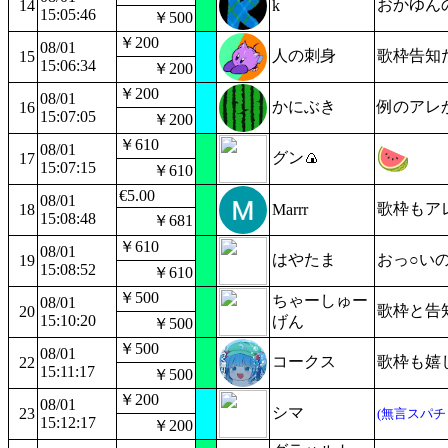
おかゆんの
14
k
15:05:46
￥500
￥200
08/01
人の刺身
歌枠告知
15
15:06:34
￥200
￥200
08/01
かにぶき
例のアレ
16
15:07:05
￥200
￥610
08/01
グン🍙
17
15:07:15
￥610
€5.00
08/01
歌枠もア
18
Marrr
15:08:48
￥681
￥610
08/01
はやたま
おっ○い
19
15:08:52
￥610
￥500
ちゃーしゅー
08/01
歌枠と告
20
15:10:20
げん
￥500
￥500
08/01
コークス
歌枠も嬉
22
15:11:17
￥500
￥200
08/01
シマ
23
(無言スパチ
15:12:17
￥200