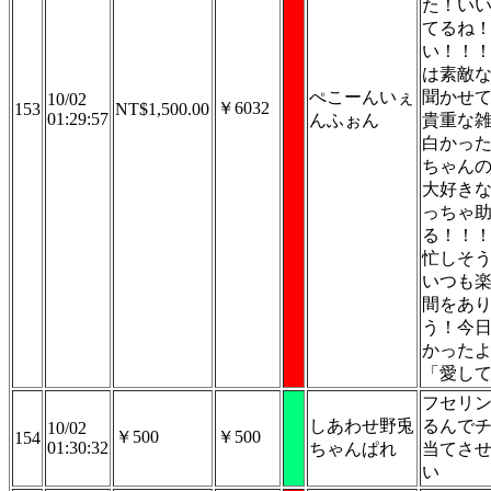
た！い
てるね
い！！
は素敵
ぺこーんいぇ
聞かせ
10/02
￥6032
153
NT$1,500.00
01:29:57
んふぉん
貴重な
白かっ
ちゃん
大好き
っちゃ
る！！
忙しそ
いつも
間をあ
う！今
かった
「愛し
フセリ
しあわせ野兎
るんで
10/02
￥500
￥500
154
01:30:32
ちゃんぱれ
当てさ
い