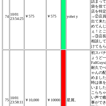
詰まっ
袋を捨
店を特
10/01
￥575
￥575
→②店
74
yohei y
23:54:25
出て来
めてん
ぇ！と
→③店
相談し
けても
初スパ
ょうど
FallGuy
耐久で
ゃんの
めまし
時は体
いまし
こらち
い声で
10/01
75
￥10,000
￥10000
星屑。
23:58:11
事がで