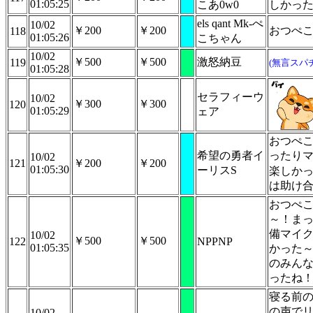
01:05:25
こあ0w0
しかっ
els qant Mk-ぺ
10/02
￥200
￥200
おつぺ
118
01:05:26
こちゃん
10/02
￥500
￥500
激怒納豆
119
(無言スパ
01:05:28
セラフィーウ
10/02
￥300
￥300
120
01:05:29
ェア
おつぺ
希望の勇者イ
ったり
10/02
121
￥200
￥200
01:05:30
ーリスS
楽しか
は助け
おつぺ
～！ま
備マイ
10/02
￥500
￥500
122
NPPNP
01:05:35
かった～
のみん
ったね
寝る前
の声で
10/02