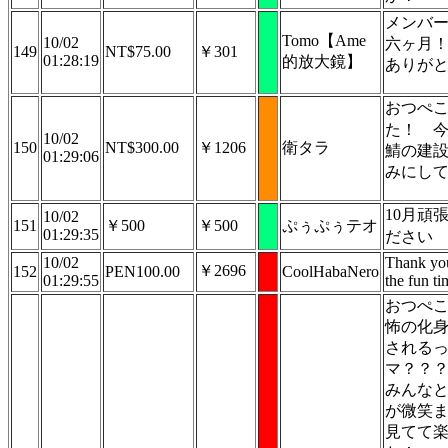
メンバ
Tomo【Ame
10/02
六ヶ月
149
NT$75.00
￥301
01:28:19
的放大鏡】
ありが
おつぺ
た！
今
10/02
150
NT$300.00
￥1206
衛タラ
鯖の建
01:29:06
みにし
10月頑
10/02
151
￥500
￥500
ぷぅぷぅテオ
01:29:35
ださい
10/02
Thank you
￥2696
152
PEN100.00
CoolHabaNero
01:29:55
the fun ti
おつぺ
怖の化
される
マ？？？
みんな
が微笑
見てて