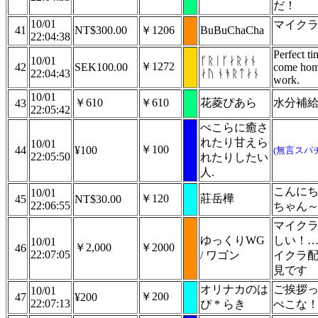
だ！
10/01
マイク
41
NT$300.00
￥1206
BuBuChaCha
22:04:38
Perfect ti
10/01
ᚴᚱᛁᚴᛅᚱᛅᚾ
￥1272
42
SEK100.00
come hom
22:04:43
ᛅᚢ ᚾᚬᚱᛏᛅᚾ
work.
10/01
￥610
￥610
花菱ぴあら
水分補
43
22:05:42
ぺこらに癒さ
れたり甘えら
10/01
￥100
44
¥100
(無言スパ
22:05:50
れたりしたい
人.
こんに
10/01
￥120
莊岳樺
45
NT$30.00
22:06:55
ちゃん
マイク
ゆっくりWG
しい！
10/01
￥2,000
￥2000
46
22:07:05
/ ワゴン
イクラ
見です
オリナカのは
ご挨拶
10/01
￥200
47
¥200
22:07:13
ぴ * らき
ぺこな