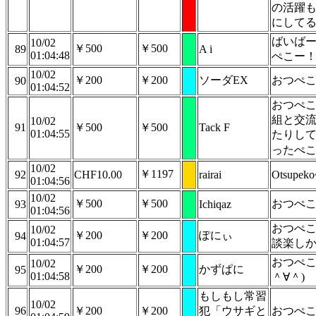
の活躍
にして
ばいば
10/02
￥500
￥500
89
A i
01:04:48
ぺこー
10/02
￥200
￥200
ソーダEX
おつぺ
90
01:04:52
おつぺこ
組と交
10/02
91
￥500
￥500
Tack F
01:04:55
たりし
ったぺ
10/02
￥1197
92
CHF10.00
rairai
Otsupeko
01:04:56
10/02
￥500
￥500
おつぺ
93
Ichiqaz
01:04:56
おつぺ
10/02
￥200
￥200
ぽにぃ
94
01:04:57
談楽し
おつぺ
10/02
￥200
￥200
かずぱに
95
01:04:58
＾∀＾)
もしもし常習
10/02
96
￥200
￥200
犯「ウサギと
おつぺ