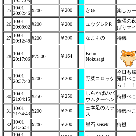
19:57:03
10/01
￥200
きゅー
25
¥200
楽しみ
20:02:46
金曜の
10/01
26
¥200
￥200
ユウグレP R
20:08:02
ぱりマ
10/01
￥200
なまもの
27
¥200
待機
20:12:48
10/01
Brian
￥164
28
₱75.00
20:17:06
Nokusagi
今日も
10/01
29
¥200
￥200
野菜コロッケ
兎田ぺ
20:37:40
ら！！
しらかばのバ
10/01
￥250
30
¥250
待機ぺ
21:04:15
ウムクーヘン
三本足のカラ
10/01
￥200
31
¥200
待機ぺ
21:34:43
ス
10/01
￥200
星石-seiseki-
32
¥200
待機
21:36:51
10/01