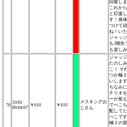
回復し
これか
と応援
す！身
つけて
ね！い
ジャッ
も3期生
も楽し
ジャッ
たのし
こ！ そ
つか極
いしま
ちなみ
ナリオ
ーが覚
メスキングお
10/02
76
￥610
￥610
でぺこ
00:04:07
じさん
配して
ぺこで
極２の