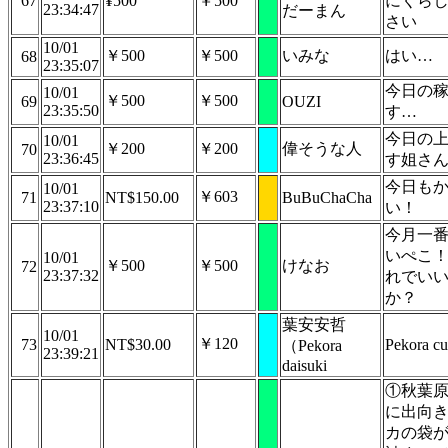
67
¥500
￥500
にくら
23:34:47
だーまん
さい
10/01
￥500
￥500
いみな
はい…
68
23:35:07
今日の
10/01
￥500
￥500
69
OUZI
23:35:50
す…
今日の
10/01
￥200
￥200
偉そうな人
70
23:36:45
す姐さ
今日も
10/01
￥603
71
NT$150.00
BuBuChaCha
23:37:10
い！
今月一
いぺこ
10/01
￥500
￥500
けなお
72
23:37:32
れでい
か？
葉安安哲
10/01
￥120
73
NT$30.00
Pekora cut
（Pekora
23:39:21
daisuki
①秋葉
に出向
カの袋