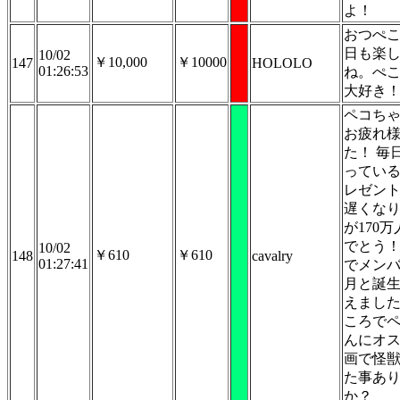
よ！
おつぺ
日も楽
10/02
￥10,000
￥10000
147
HOLOLO
01:26:53
ね。ぺ
大好き
ペコち
お疲れ
た！ 毎
ってい
レゼン
遅くな
が170
でとう！
10/02
￥610
￥610
148
cavalry
01:27:41
でメンバ
月と誕
えました
ころで
んにオ
画で怪獣
た事あ
か？