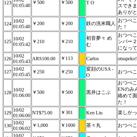
￥500
￥500
123
T O
01:05:40
スでき
ありが
おつぺ
10/02
￥200
￥200
鉄の洗米職人
124
01:05:40
た！
おつぺ
初音夢々 め
10/02
125
￥210
￥210
ンバー
01:05:42
む
になっ
10/02
￥113
126
ARS100.00
Carlos
otsupeko!
01:05:43
10/02
変顔のUSA -
127
￥250
￥250
おつぺ
01:05:45
O
おつぺ
ENのみ
10/02
￥500
￥500
黒井はこぶ
128
01:06:00
絡めて
た！
10/02
￥301
楽しか
129
NT$75.00
Ken Liu
01:06:00
10/02
￥1,000
￥1000
茶々丸
おつぺ
130
01:06:02
10/02