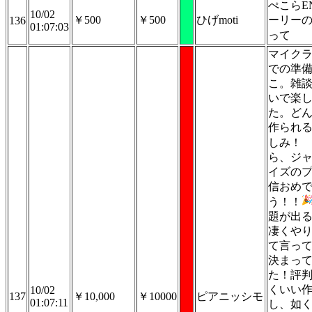
ぺこらE
10/02
￥500
￥500
ひげmoti
ーリー
136
01:07:03
って
マイクラ
での準
こ。雑
いで楽
た。ど
作られ
しみ！
ら、ジ
イズの
信おめ
う！！
題が出
凄くや
て言っ
決まっ
た！評
くいい
10/02
137
￥10,000
￥10000
ピアニッシモ
01:07:11
し、如