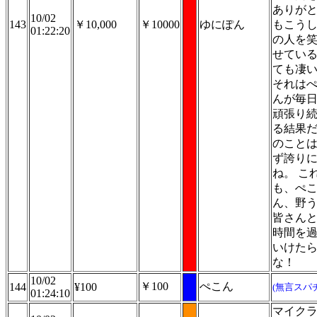
ありが
10/02
143
￥10,000
￥10000
ゆにぽん
もこう
01:22:20
の人を
せてい
ても凄
それは
んが毎
頑張り
る結果
のこと
ず誇り
ね。 こ
も、ぺ
ん、野
皆さん
時間を
いけた
な！
10/02
￥100
ぺこん
144
¥100
(無言スパ
01:24:10
マイク