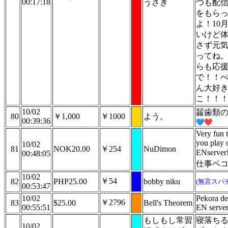
00:17:18
うさぎ
つも配
をもら
よ！10
いけど
さず元
ってね
らも応
で！！
ん大好
こ！！
10/02
齧歯類
80
￥1,000
￥1000
よう。
00:39:36
Very fun 
you play 
10/02
81
NOK20.00
￥254
NuDimon
ENserve
00:48:05
仕事ペ
10/02
￥54
82
PHP25.00
bobby niku
(無言スパ
00:53:47
10/02
Pekora de
￥2796
83
$25.00
Bell's Theorem
00:55:51
EN serve
もしもし常習
寝落ち
10/02