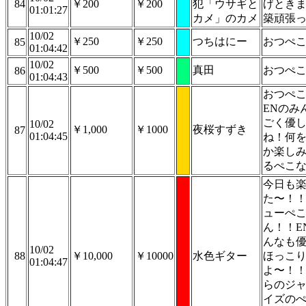
84
￥200
￥200
犯「ウサギと
げとき
01:01:27
カメ」のカメ
築頑張
10/02
￥250
￥250
つちはにー
おつぺ
85
01:04:42
10/02
￥500
￥500
真田
おつぺ
86
01:04:43
おつぺ
ENのみ
ごく優
10/02
￥1,000
￥1000
夜桜すずき
87
01:04:45
ね！何
か楽し
るぺこ
今日も
た〜！
ューぺ
ん！！E
んなも
10/02
88
￥10,000
￥10000
水色ギター
ほっこ
01:04:47
よ〜！
らのジ
イズの