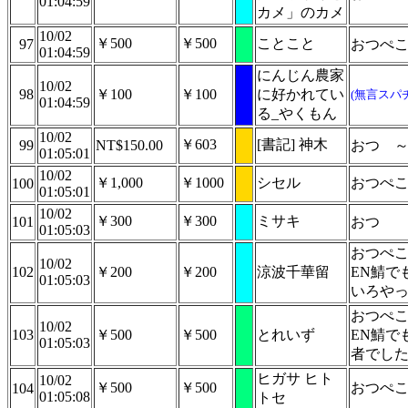
01:04:59
カメ」のカメ
10/02
￥500
￥500
ことこと
97
おつぺ
01:04:59
にんじん農家
10/02
98
￥100
￥100
に好かれてい
(無言スパ
01:04:59
る_やくもん
10/02
￥603
[書記] 神木
99
NT$150.00
おつ
01:05:01
10/02
￥1,000
￥1000
シセル
おつぺ
100
01:05:01
10/02
￥300
￥300
ミサキ
101
おつ
01:05:03
おつぺ
10/02
102
￥200
￥200
涼波千華留
EN鯖で
01:05:03
いろや
おつぺ
10/02
103
￥500
￥500
とれいず
EN鯖で
01:05:03
者でし
ヒガサ ヒト
10/02
￥500
￥500
おつぺ
104
01:05:08
トセ