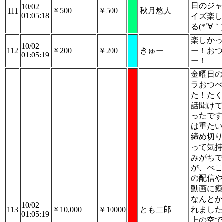
日のジ
10/02
￥500
￥500
秋月悠人
111
01:05:18
イズ楽
る(*´∀｀
楽しか
10/02
112
￥200
￥200
きゅー
ー！お
01:05:19
ー！
金曜日
ラおつ
た！た
話聞け
ったで
は重た
締め切
って気
みがち
が、ぺ
の配信
動画に
なんと
10/02
113
￥10,000
￥10000
とも二郎
れまし
01:05:19
上の空