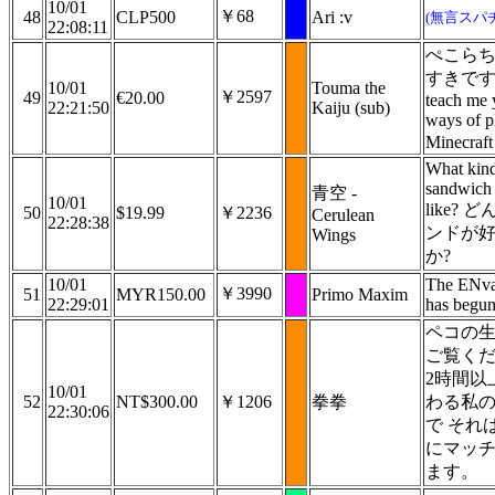
10/01
￥68
48
CLP500
Ari :v
(無言スパ
22:08:11
ぺこら
すきです, 
10/01
Touma the
￥2597
49
€20.00
teach me 
22:21:50
Kaiju (sub)
ways of p
Minecraf
What kind
sandwich
青空 -
10/01
like? 
50
$19.99
￥2236
Cerulean
22:28:38
ンドが
Wings
か?
10/01
The ENva
￥3990
51
MYR150.00
Primo Maxim
22:29:01
has begun
ペコの
ご覧く
2時間以
10/01
52
NT$300.00
￥1206
拳拳
わる私
22:30:06
で それ
にマッ
ます。