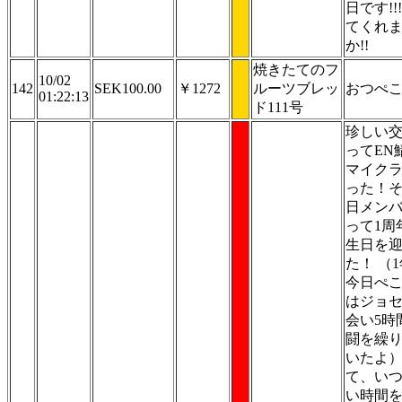
日です!!
てくれ
か!!
焼きたてのフ
10/02
142
SEK100.00
￥1272
ルーツブレッ
おつぺ
01:22:13
ド111号
珍しい
ってEN
マイク
った！
日メン
って1周
生日を
た！ （
今日ぺ
はジョ
会い5時
闘を繰
いたよ）
て、い
い時間