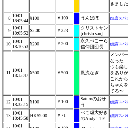
きました
10/01
￥100
うんばぼ
8
¥100
(無言スパ
18:05:44
10/01
クリストサン
9
$2.00
￥223
18:05:52
[christo san]
永久ぺこーら
10/01
￥200
10
¥200
(無言スパ
18:10:53
信仰団団長
メンバ
なった
つも楽
10/01
11
¥500
￥500
風流なぎ
をあり
18:13:47
これか
ちゃん
てる〜
Saturnのおせ
10/01
￥100
12
¥100
(無言スパ
18:32:15
う
ぺこ虐大好き
10/01
￥71
13
HK$5.00
(無言スパ
18:45:58
のAndy TTF
10/01