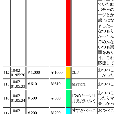
ていた
パチャ
ージと
感じに
ました..
なつも
かった
ごめん
いつも
間をあ
う。こ
応援し
おつぺ
10/02
￥1,000
￥1000
ユメ
114
01:05:20
しかっ
10/02
￥610
￥610
おつぺ
115
hayatora
01:05:23
おつぺ
[つめたーい]
10/02
116
￥500
￥500
ったり
01:05:24
月見だいふく
楽しか
甘すぎぺっこ
おつぺ
10/02
￥200
￥200
117