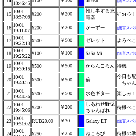
￥100
14
¥100
dibasiri
(無言スパ
18:46:45
推し事する充
10/01
￥200
15
¥200
ｷﾞｭｨｨﾝ
18:57:08
電器
10/01
￥200
かーずー
16
¥200
(無言スパ
19:11:07
10/01
￥500
ゼレット
よろぺ
17
¥500
19:22:13
10/01
￥100
18
¥100
SaSa Mi
(無言スパ
19:25:22
10/01
￥500
からんころん
19
¥500
待機
19:39:15
今日も
10/01
20
¥500
￥500
倫
19:40:55
ちゃ
10/01
￥500
水色ギター
楽しみ
21
¥500
19:44:36
しあわせ野兎
10/01
￥200
22
¥200
待機ぺ
19:45:06
ちゃんぱれ
10/01
￥30
23
RUB20.00
Galaxy ET
(無言スパ
19:51:02
10/01
￥250
ねころび
待機の
24
¥250