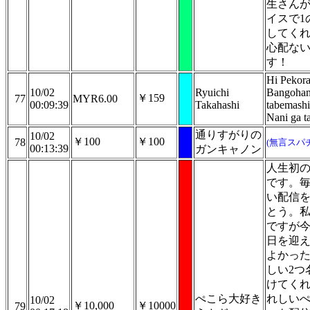
生さん
イスで1
してく
心配な
す！
Hi Pekora
10/02
Ryuichi
Bangoha
￥159
77
MYR6.00
00:09:39
Takahashi
tabemashi
Nani ga t
通りすがりの
10/02
￥100
￥100
78
(無言スパ
00:13:39
ガンキャノン
人生初
です。
い配信
とう。
ですが
日を迎
よかっ
しい2つ
けてく
ぺこら大好き
れしい
10/02
￥10,000
￥10000
79