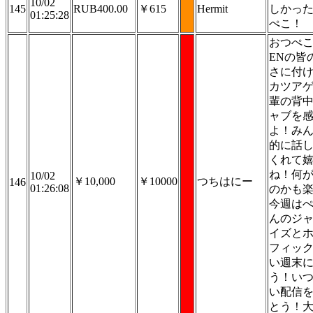
10/02
145
RUB400.00
￥615
Hermit
しかっ
01:25:28
ぺこ！
おつぺ
ENの皆
さに付
カツア
輩の背
ャブを
よ！み
的に話
くれて
ね！何
10/02
￥10,000
￥10000
つちはにー
146
01:26:08
のかも
今週は
んのジ
イズと
フィッ
い週末
う！い
い配信
とう！