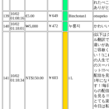
れたぺ
ありが
10/02
￥649
139
€5.00
Binchotan1
otsupeko
01:08:16
10/02
￥472
누룽지
かわい
140
₩5,000
01:18:01
(以下は
ル翻訳
違いが
ご容赦
い！!)
の人生
のスー
ット!!!
配信を
10/02
￥603
141
NT$150.00
i L
01:18:34
1年にな
す！!毎
らの配
を見る !
とても楽
今日は