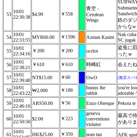
SUBWA
Submarin
青空 -
10/01
Sandwi
￥558
53
$4.99
Cerulean
22:30:38
Wings
鉄のダ
からなw
10/01
Nak cuba
￥1596
54
MYR60.00
Azman Kasim
22:33:55
SC jugak
盗兎に
10/01
￥200
￥200
55
ocelot
22:34:16
ったｗ
10/01
￥610
￥610
時崎紅
会えた
56
22:38:21
10/01
￥60
57
NT$15.00
OwO
(無言スパ
22:39:40
10/01
bunnx the
you're lo
￥188
58
₩2,000
22:43:22
rabbit
adorable 
10/01
￥56
59
ARS50.00
Enzo Obreque
Pekora te
22:46:16
geneva
最高で
10/01
￥223
60
$2.00
conventions
22:50:50
があり
violator
10/01
￥359
61
HK$25.00
sean tan
AFK upst