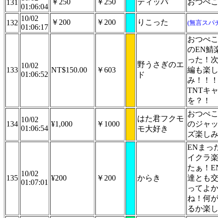
￥250
￥250
ティッパ
おつぺ
131
01:06:04
10/02
￥200
￥200
りこった
132
(無言スパ
01:06:17
おつぺ
のEN鯖
った！
野うさぎのエ
10/02
133
NT$150.00
￥603
編も楽
01:06:52
ド
み！！
TNTキ
を？！
おつぺ
はた君フクモ
10/02
134
¥1,000
￥1000
のジャ
01:06:54
モ大好き
ズ楽し
ENまっ
イクラ
たぁ！E
10/02
135
¥200
￥200
からき
達とも
01:07:01
ってよ
ね！何
るか楽