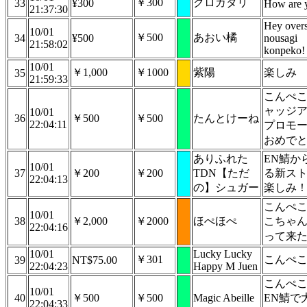
￥300
クロガタリ
33
¥300
How are 
21:37:30
Hey over
10/01
￥500
あおい橘
34
¥500
nousagi
21:58:02
konpeko!
10/01
￥1,000
￥1000
紫陽
楽しみ
35
21:59:33
こんぺ
ャッジ
10/01
36
￥500
￥500
たんとけーね
22:04:11
プロモ
おめで
ありふれた
EN鯖か
10/01
37
￥200
￥200
TDN【ただ
る新ス
22:04:13
の】シュガー
楽しみ
こんぺ
10/01
38
￥2,000
￥2000
ほぺほぺ
こちゃ
22:04:16
って来
10/01
Lucky Lucky
￥301
こんぺ
39
NT$75.00
22:04:23
Happy M Juen
こんぺ
10/01
40
￥500
￥500
Magic Abeille
EN鯖で
22:04:33