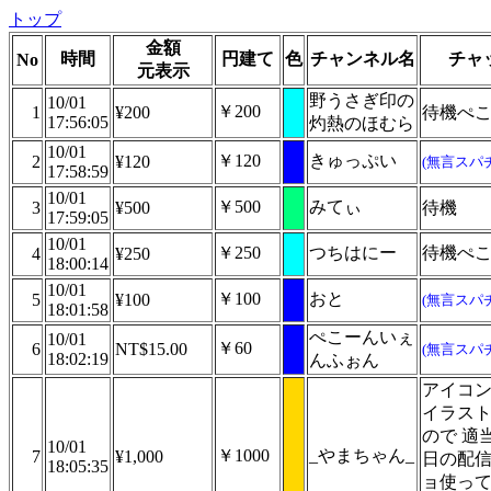
トップ
金額
時間
円建て
色
チャンネル名
チャ
No
元表示
野うさぎ印の
10/01
￥200
1
¥200
待機ぺ
17:56:05
灼熱のほむら
10/01
￥120
きゅっぷい
2
¥120
(無言スパ
17:58:59
10/01
￥500
みてぃ
3
¥500
待機
17:59:05
10/01
￥250
つちはにー
待機ぺ
4
¥250
18:00:14
10/01
￥100
おと
5
¥100
(無言スパ
18:01:58
ぺこーんいぇ
10/01
￥60
6
NT$15.00
(無言スパ
18:02:19
んふぉん
アイコン
イラス
ので 適
10/01
￥1000
_やまちゃん_
7
¥1,000
日の配
18:05:35
ョ使っ