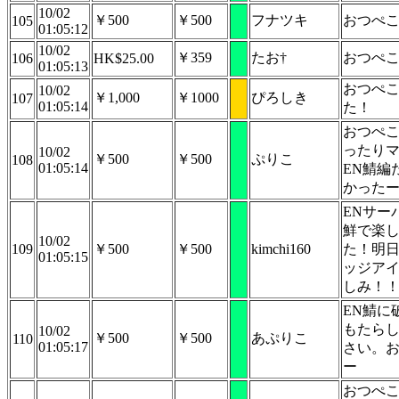
10/02
￥500
￥500
フナツキ
おつぺ
105
01:05:12
10/02
￥359
たお†
おつぺ
106
HK$25.00
01:05:13
おつぺ
10/02
￥1,000
￥1000
ぴろしき
107
01:05:14
た！
おつぺ
ったり
10/02
￥500
￥500
ぷりこ
108
01:05:14
EN鯖編
かった
ENサー
鮮で楽
10/02
109
￥500
￥500
kimchi160
た！明
01:05:15
ッジア
しみ！
EN鯖に
もたら
10/02
￥500
￥500
あぷりこ
110
01:05:17
さい。
ー
おつぺ