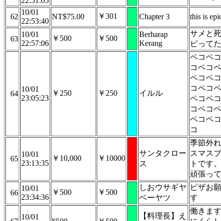
22:51:05
10/01
￥301
62
NT$75.00
Chapter 3
this is epi
22:53:40
サメと
10/01
Berharap
￥500
￥500
63
22:57:06
Kerang
ビって
ペコペ
コペコ
ペコペ
コペコ
10/01
￥250
￥250
イルル
64
23:05:23
ペコペ
コペコ
ペコペ
コ
季節外
サンタクロー
スマス
10/01
￥10,000
￥10000
65
23:13:35
ス
トです
頑張っ
しおウサギヤ
ピザお
10/01
￥500
￥500
66
23:34:36
ベーヤツ
す
働きま
【料理長】え
10/01