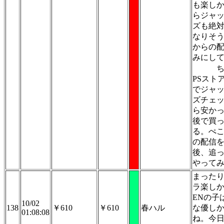
も楽し
らジャ
ズも絶
なりそ
からの
みにし
PSスト
でジャ
ズチェ
ら安か
後で買
る。ぺ
の配信
後、追
やって
まった
ラ楽し
ENの子
10/02
138
￥610
￥610
春ハル
な優し
01:08:08
ね。今