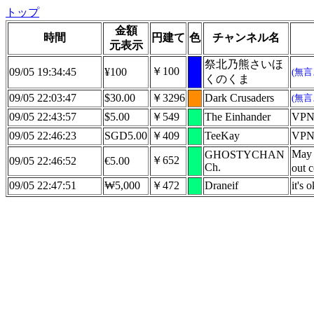
トップ
金額
時間
円建て
色
チャンネル名
元表示
祭北乃熊さいほ
￥100
09/05 19:34:45
¥100
(無
くのくま
09/05 22:03:47
$30.00
￥3296
Dark Crusaders
(無
09/05 22:43:57
$5.00
￥549
The Einhander
VPN
09/05 22:46:23
SGD5.00
￥409
TeeKay
VPN 
May O
GHOSTYCHAN
￥652
09/05 22:46:52
€5.00
Ch.
out 
09/05 22:47:51
₩5,000
￥472
Draneif
it's 