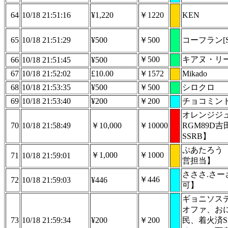
64
10/18 21:51:16
¥1,220
￥1220
KEN
65
10/18 21:51:29
¥500
￥500
コーフラン[S
￥500
キアヌ・リー
66
10/18 21:51:45
¥500
67
10/18 21:52:02
£10.00
￥1572
Mikado
68
10/18 21:53:35
¥500
￥500
シロクロ
69
10/18 21:53:40
¥200
￥200
チョコミン
オレンジジ
70
10/18 21:58:49
￥10,000
￥10000
RGM89D
SSRB】
ぷあたろう
￥1,000
￥1000
71
10/18 21:59:01
営担当】
さささ.さー
￥446
72
10/18 21:59:03
¥446
可】
ギョニソステ
オファ、お
73
10/18 21:59:34
¥200
￥200
民、着火済S