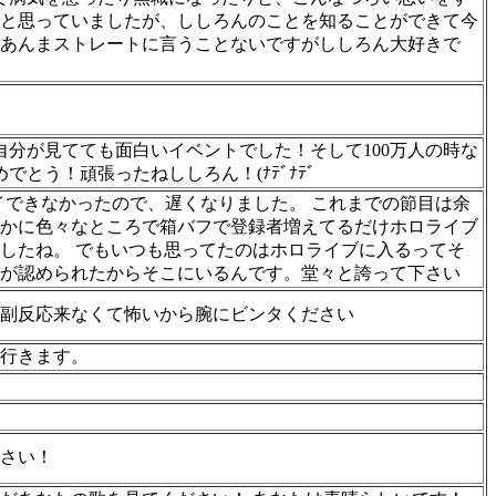
と思っていましたが、ししろんのことを知ることができて今
あんまストレートに言うことないですがししろん大好きで
自分が見てても面白いイベントでした！そして100万人の時な
でとう！頑張ったねししろん！(ﾅﾃﾞﾅﾃﾞ
イできなかったので、遅くなりました。 これまでの節目は余
かに色々なところで箱バフで登録者増えてるだけホロライブ
したね。 でもいつも思ってたのはホロライブに入るってそ
が認められたからそこにいるんです。堂々と誇って下さい
副反応来なくて怖いから腕にビンタください
行きます。
さい！