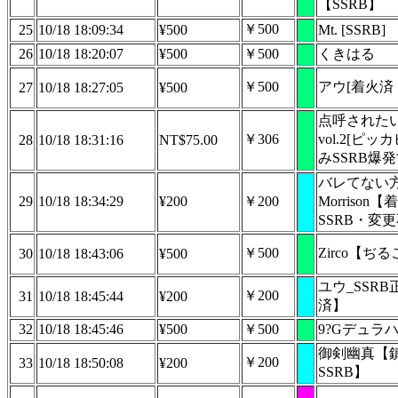
【SSRB】
￥500
25
10/18 18:09:34
¥500
Mt. [SSRB]
26
10/18 18:20:07
¥500
￥500
くきはる
￥500
アウ[着火済
27
10/18 18:27:05
¥500
点呼された
￥306
vol.2[ピ
28
10/18 18:31:16
NT$75.00
みSSRB爆発
バレてない
29
10/18 18:34:29
¥200
￥200
Morrison
SSRB・変
￥500
Zirco【ぢ
30
10/18 18:43:06
¥500
ユウ_SSR
￥200
31
10/18 18:45:44
¥200
済】
32
10/18 18:45:46
¥500
￥500
9?Gデュラ
御剣幽真【
￥200
33
10/18 18:50:08
¥200
SSRB】