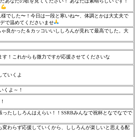
だあなたの歌を見てください！ あなたは素晴らしいです！
。
疲れ様でした〜！今日は一段と寒いね〜、体調とかは大丈夫で
デで温めてくださいませ
ちゃ良かった＆カッコいいししろんが見れて最高でした。大
います！これからも微力ですが応援させてくださいな
していくよ
いくよ～！
！
張ったししろんはえらい！！SSRBみんなで祝杯となでなでで
らも変わらず応援していくから、ししろんが楽しいと思える配