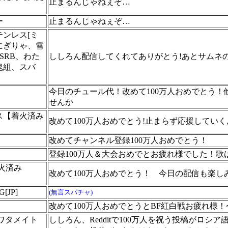
止まるんじゃねぇぞ…
ー
止まるんじゃねぇぞ…
ンレス[ミ
にぎりゃ、雪
SRB、わた
ししろん配信してくれてありがとう!あとサムネの
鬼組、スバ
今日のチュール代！改めて100万人おめでとう
せんか
ス【着火済み
改めて100万人おめでとう!止まらず応援していく
改めてチャンネル登録100万人おめでとう！
登録100万人＆大会おめでとお疲れ様でした！
【着火済み
改めて100万人おめでとう！
今日の配信も楽し
[JP]
(無言スパチャ)
改めて100万人おめでとうとBF紅白戦お疲れ様
ワタメイト
ししろん、Redditで100万人を祝う投稿がロ