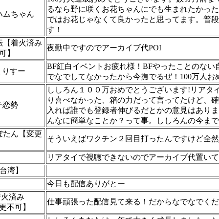
るなら野に咲くお花ちゃんにでも生まれたかった
ハムちゃん
ではお花じゃなくて良かったと思ってます。普段
す！
転【着火済み
夜勤中ですのでアーカイブ代POI
不可】
BF紅白イベントお疲れ様！BFやったことのない
ーまりすー
でなでしてなかったから今撫でるぜ！100万人おめ
ししろん１００万おめでとうございます!リアタ
り喜べなかった、箱の力だって言ってたけど、確
ガチ恋勢
入れば誰でも登録者伸びるだとかの意見はありま
んなに簡単なことか？って事。ししろんの今まで
ぼたん【変更
そういえばワクチン２回目打ったんですけど全然
リアタイで視聴できないのでアーカイブ代置いて
W台湾】
今日も配信ありがとー
【着火済み
仕事頑張った配信見て来る！だからなでなでくだ
変更不可】