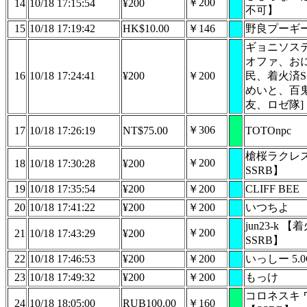
￥200
14
10/18 17:15:54
¥200
不可】
15
10/18 17:19:42
HK$10.00
￥146
野良プーギ
ギョニソステ
オファ、お
16
10/18 17:24:41
¥200
￥200
民、着火済S
めいと、百
友、ロゼ隊]
￥306
17
10/18 17:26:19
NT$75.00
TOTOnpc
槍桜ラクレ
￥200
18
10/18 17:30:28
¥200
SSRB】
19
10/18 17:35:54
¥200
￥200
CLIFF BEE
20
10/18 17:41:22
¥200
￥200
いつちよ
jun23-k 
￥200
21
10/18 17:43:29
¥200
SSRB】
22
10/18 17:46:53
¥200
￥200
いっしー 5.0G
23
10/18 17:49:32
¥200
￥200
もっけ
コロネスキ 
24
10/18 18:05:00
RUB100.00
￥160