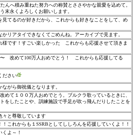
獅白ぼたんへ積み重ねた努力への称賛とささやかな親愛を込めて。
う末永くよろしくお願いします。
を見てるのが好きだから、これからも好きなことをして、め
かなかリアタイできなくてごめんね。アーカイブで見ます。
れ様です！すごい楽しかった
これからも応援させて頂きま
〜 改めて100万人おめでとう！ これからも応援してる
ください
ながら御祝儀となります。
改めて１００万人おめでとう。ブルクラ歌っているときに、
トをしたことや、訓練施設で手足が吹っ飛んだりしたことを
色々と尊敬しています
！！これからも１SSRBとしてししろんを応援していくよ！！
いくよ～！