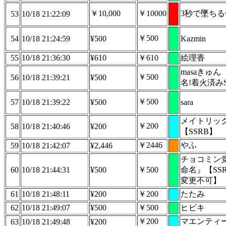
￥10,000
￥10000
3秒で墜ち
53
10/18 21:22:09
￥500
54
10/18 21:24:59
¥500
Kazmin
55
10/18 21:36:30
¥610
￥610
絵理香
masaきゅ
￥500
56
10/18 21:39:21
¥500
名!着火済みS
￥500
57
10/18 21:39:22
¥500
sara
メイトリッ
￥200
58
10/18 21:40:46
¥200
【SSRB】
￥2446
やふ
59
10/18 21:42:07
¥2,446
チョコミン
60
10/18 21:44:31
¥500
￥500
命名』【SS
変更不可】
61
10/18 21:48:11
¥200
￥200
たたみ
62
10/18 21:49:07
¥500
￥500
ヒビキ
￥200
マエンティ
63
10/18 21:49:48
¥200