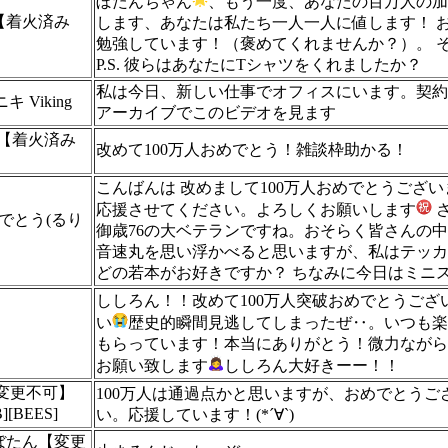
ぼたんちゃん
、もう一度、あなたの百万人の加
0 【着火済み
します、あなたは私たち一人一人に値します！ お
勉強しています！（褒めてくれませんか？）。 
P.S. 彼らはあなたにTシャツをくれましたか？
私は今日、新しい仕事でオフィスにいます。契約
ニキ Viking
アーカイブでこのビデオを見ます
a 【着火済み
改めて100万人おめでとう！雑談枠助かる！
こんばんは 改めまして100万人おめでとうござい
応援させてください。よろしくお願いします
さ
めでとう(るり
御歳76の大ベテランですね。おそらく皆さんの
音速丸を思い浮かべると思いますが、私はテッカ
どの若本がお好きですか？ ちなみに今日はミニ
ししろん！！改めて100万人突破おめでとうござ
い
歴史的瞬間見逃してしまったぜ‥。いつも楽
もらっています！本当にありがとう！微力ながら
お願い致します
ししろん大好きーー！！
変更不可】
100万人は通過点かと思いますが、おめでとうご
[BEES]
い。応援しています！(*´∀`)
ぼたん【変更