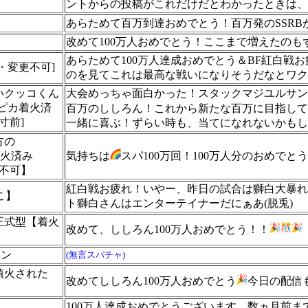
ントからの投稿がこれだけだとわかったときは、
あらためて百万到達おめでとう！百万発のSSRBが空
改めて100万人おめでとう！ここまで増えたの
あらためて100万人達成おめでとう＆BF紅白戦
・変更不可]
のを見てこれは最高な戦いになりそうだなとワク
いクッコくん
大会めっちゃ面白かった！スタックマジユルサン
ッカピカ着火済
百万のししろん！これから新たな百万に目指して、
寸前]
一緒に喜ぶ！ずらい時も、当てになれないかもし
方の
【着火済み
気持ちは
スパ100万回！100万人分のおめでと
更不可】
紅白戦お疲れ！いやー、昨日の試合は獅白大暴れ
るこ】
ト獅白さんはエンターテイナーだにぁあ(脱兎)
B正式型【着火
改めて、ししろん100万人おめでとう！！
ハン
(無言スパチャ)
鎮火された
改めてししろん100万人おめでとう
今日の配信
100万人達成おめでとうございます。数ヵ月前