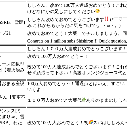
ししろん、改めて100万人達成おめでとう！こ
けどなにかの足しにしてください
ししろん改めておめでとうございます
(*￣▽￣
SRB、雪民]
み これからもからだに気をつけて(。・ω・。)ゞ
ブ21
改めておめでとう！大葉
でチルしましょう。同
Congrats on 1 million subs Shishiron!!! Quick question
ししろん１００万人達成おめでとうございます！
ト
改めて100万人おめでとう～！
ュース搭載型
改めて100万人達成おめでとうございます！これ
吉田【着火済み
せず頑張って下さい！高級オレンジジュース代と
【おまる座設
100万人おめでとう～！通過点とはいえ、すご
いくよ！
さん【変更不
１００万人おめでと大葉代
ありのままのししろ
ンレス[ミ
にぎりゃ、雪
SRB、わた
改めて100万人おめでとう！初
スパはししろん