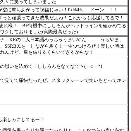
久々に笑ってしまいました
に撃ちあがって祝福じゃい！ﾋｭﾙﾙﾙﾙ...
ドーン
！！
もずっと頑張ってきた成果だよね！これからも応援してるで！
お疲れ様！ BF待機中にししろんがヘッドラインを確かめてる
ワクしておりました(実際最高だった)
ナ！KRの二人日本語めっちゃうまいやん．．．うらやま、
SSRB民を
しながら歩く！一生つつけるぜ！楽しい時は
れんけど、肩を借りるくらいできるからな！
うの思いを込めて！ししろんをなでなでヾ(・ω・*)
で見てて痛快だったぜ。スタックシーンで笑いもとってホン
も楽しみにしてるー！
まで病気を患ったり無職になったりと、こんなつらい思いをす