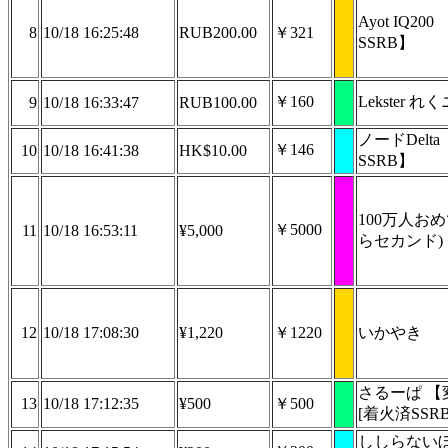
Ayot IQ20
8
10/18 16:25:48
RUB200.00
￥321
SSRB】
￥160
Lekster れく
9
10/18 16:33:47
RUB100.00
ノードDelt
￥146
10
10/18 16:41:38
HK$10.00
SSRB】
100万人お
￥5000
11
10/18 16:53:11
¥5,000
らセカンド)
12
10/18 17:08:30
¥1,220
￥1220
いかやき
さるーぱ 【
13
10/18 17:12:35
¥500
￥500
[着火済SSRB]
ししらない