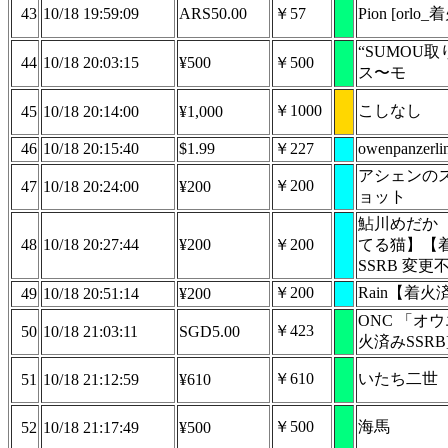
43
10/18 19:59:09
ARS50.00
￥57
Pion [orlo
“SUMOU
44
10/18 20:03:15
¥500
￥500
ス〜モ
￥1000
こしなし
45
10/18 20:14:00
¥1,000
46
10/18 20:15:40
$1.99
￥227
owenpanzerli
アシェンの
￥200
47
10/18 20:24:00
¥200
ョット
鮎川めだか
48
10/18 20:27:44
¥200
￥200
てる猫】【
SSRB 変更
￥200
Rain【着火
49
10/18 20:51:14
¥200
ONC 「オ
￥423
50
10/18 21:03:11
SGD5.00
火済みSSRB
￥610
いたち二世
51
10/18 21:12:59
¥610
￥500
海馬
52
10/18 21:17:49
¥500