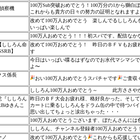
100万Sub突破おめでとう！100万分の1から
る偵察機
これからも貴方の日々の努力の証明となれますよ
改めて100万人おめでとう
楽しんでるししろん
いっぱい楽しんで
100万人おめでとう！！！初スパです。配信な
ん【ししろん命
改めて100万おめでとう！
昨日のＢＦＶもお疲
SRB】
す
今日はいっぱい喋るはずなのでお水代マシマシで
よ〜
クス係長
おい100万人おめでとうスパチャです
ご査収
ししろん100万人おめでとう～
此方ささやか
党『ししろん
昨日のＢＦ大会お疲れ様、格好良かった。そして
RBゆきんこ
カートに乗るししろんをドラム缶の中で待つバイ
思い出してちょっと涙出ちゃった・・・
100万人おめでとうございます、ぼたんさんには
ししろん、チャンネル登録者100万人おめでとう
ーノ
改めて100万人おめでとう
これからも応援して