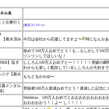
ネル名
よく仕事行く
(無言スパチャ)
ロ
X】【着火済み
今日は会社から応援してますよ〜
特になんかあ
改めて100万人おめでとう！も…もしかして10
ツンツンしてほしいな！
SRB】塩ダ
ししろん100万人おめでとー！！！！！突破の
う
れからも楽しく配信しているししろんが大好きで
ルジグ【着火
もちどるかわゆ〜
豆腐メンタル
登録者100万人達成おめでとう！達成した記念
済]
Shishiron、100万人おめでとおおおおおお
おおおおおう！！よー し！！！！