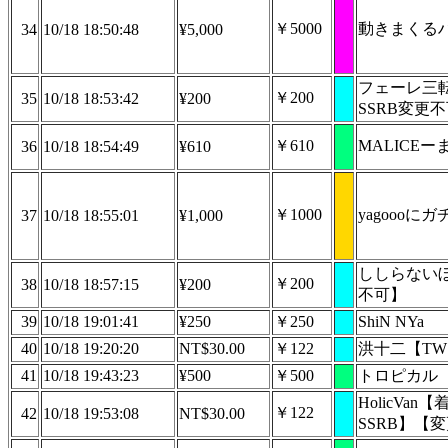
￥5000
動きまくる
34
10/18 18:50:48
¥5,000
フェーレ三
￥200
35
10/18 18:53:42
¥200
SSRB変更
￥610
MALICE
36
10/18 18:54:49
¥610
￥1000
yagoooに
37
10/18 18:55:01
¥1,000
ししらない
￥200
38
10/18 18:57:15
¥200
不可】
39
10/18 19:01:41
¥250
￥250
ShiN NYa
40
10/18 19:20:20
NT$30.00
￥122
洪十二【T
41
10/18 19:43:23
¥500
￥500
トロピカル
HolicVan
￥122
42
10/18 19:53:08
NT$30.00
SSRB】【