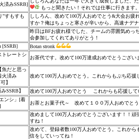
ししろんあなたは一年で大きく成長しました、た
_着火済みSSRB]
もっと聞きたい！それでは仕事に行きます
取り”すもすも
ししろん、改めて100万人おめでとう&大会お
すか？俺はちょっと寒さが辛いから、高速ナデナ
昨日はBFお疲れ様でした、チームの雰囲気めっ
会参加してくれてありがとう！
n [SSRB]
Botan stronk
ストレートシ
お茶代です。改めて100万達成おめでとうござ
【魚だと思っ
着火済み
改めて100万人おめでとう。これからもぶち応援
不可】
済みSSRB】
改めて100万人おめでとう
これからも応援して
ウエンシ」[着
お茶とお菓子代～ 改めて１００万人おめでとう
]
改めまして100万人おめでとうございます！！頑
すね！
改めて、登録者数100万人おめでとう。これか
信をしていってね！