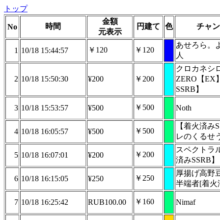
トップ
金額
時間
円建て
色
チャン
No
元表示
あせろら。
￥120
￥120
1
10/18 15:44:57
人
クロカネシ
2
10/18 15:50:30
¥200
￥200
ZERO【E
SSRB】
￥500
3
10/18 15:53:57
¥500
Noth
【着火済みS
￥500
4
10/18 16:05:57
¥500
レのくるせ
スペクトラ
￥200
5
10/18 16:07:01
¥200
済みSSRB】
厚揚げ高野
￥250
6
10/18 16:15:05
¥250
半端者[着火
￥160
7
10/18 16:25:42
RUB100.00
Nimaf