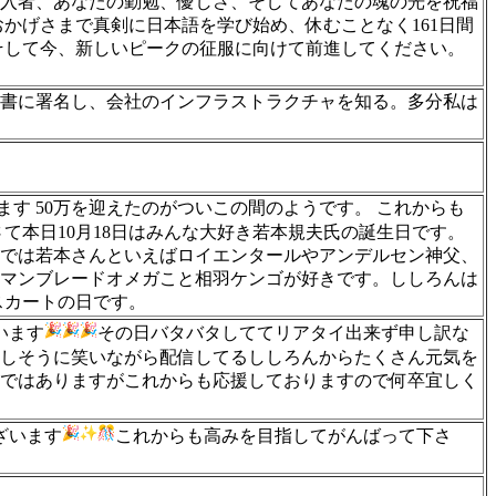
入者、あなたの勤勉、優しさ、そしてあなたの魂の光を祝福
かげさまで真剣に日本語を学び始め、休むことなく161日間
そして今、新しいピークの征服に向けて前進してください。
書に署名し、会社のインフラストラクチャを知る。多分私は
ます 50万を迎えたのがついこの間のようです。 これからも
て本日10月18日はみんな大好き若本規夫氏の誕生日です。
中では若本さんといえばロイエンタールやアンデルセン神父、
マンブレードオメガこと相羽ケンゴが好きです。ししろんは
スカートの日です。
います
その日バタバタしててリアタイ出来ず申し訳な
しそうに笑いながら配信してるししろんからたくさん元気を
ではありますがこれからも応援しておりますので何卒宜しく
ざいます
これからも高みを目指してがんばって下さ