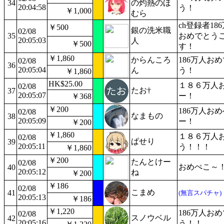
34
の灼熱のほ
20:04:58
う！
￥1,000
むら
ch登録者18
￥500
銀の洗米職
02/08
35
おめでとう
20:05:03
人
￥500
す！
￥1,860
からんころ
186万人お
02/08
36
20:05:04
ん
う！
￥1,860
HK$25.00
１８６万人
02/08
たお†
37
20:05:07
ー！
￥368
￥200
186万人お
02/08
なまもの
38
20:05:09
ー！
￥200
￥1,860
１８６万人
02/08
ぱせり
39
20:05:11
う！！！
￥1,860
￥200
たんとけー
02/08
おめぺこ～
40
20:05:12
ね
￥200
￥186
02/08
こまめ
41
(無言スパチャ)
20:05:13
￥186
￥1,220
186万人お
02/08
スノウベル
42
20:05:16
う！！