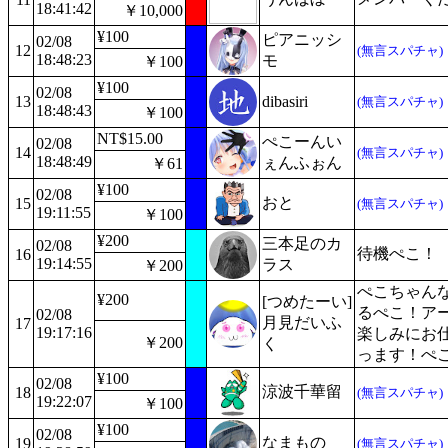
18:41:42
￥10,000
¥100
ピアニッシ
02/08
12
(無言スパチャ)
18:48:23
モ
￥100
¥100
02/08
13
dibasiri
(無言スパチャ)
18:48:43
￥100
NT$15.00
ぺこーんい
02/08
14
(無言スパチャ)
18:48:49
ぇんふぉん
￥61
¥100
02/08
おと
15
(無言スパチャ)
19:11:55
￥100
¥200
三本足のカ
02/08
待機ぺこ！
16
19:14:55
ラス
￥200
ぺこちゃん
¥200
[つめたーい]
るぺこ！ア
02/08
月見だいふ
17
19:17:16
楽しみにお
￥200
く
っます！ぺ
¥100
02/08
涼波千華留
18
(無言スパチャ)
19:22:07
￥100
¥100
02/08
なまもの
19
(無言スパチャ)