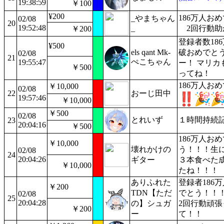
19:38:59
￥100
¥200
186万人おめ
_やまちゃん
02/08
20
19:52:48
_
2回行動助
￥200
登録者数18
¥500
els qant Mk-
破おめでと
02/08
21
ぺこちゃん
19:55:47
ー！ マリカ
￥500
ってね！
186万人お
￥10,000
02/08
22
おーじ田中
19:57:46
￥10,000
￥500
02/08
とれいず
１時間持続
23
20:04:16
￥500
186万人お
￥10,000
壊れかけの
う！！！生
02/08
24
20:04:26
ギター
３本食べた
￥10,000
たね！！！
ありふれた
登録者186
￥200
TDN【ただ
でとう！！
02/08
25
20:04:28
の】シュガ
2回行動頑張
￥200
ー
て！！