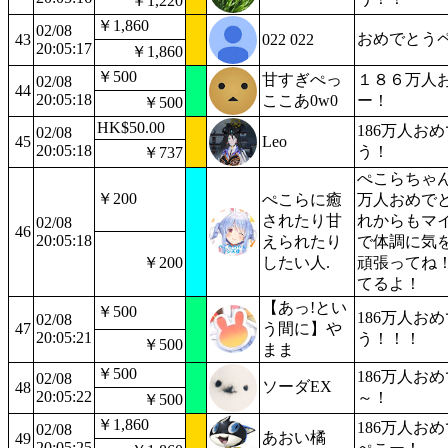
￥1,220
￥1,860
02/08
おめでとう
43
022 022
20:05:17
￥1,860
￥500
甘すぎぺっ
１８６万人
02/08
44
20:05:18
ここあ0w0
ー！
￥500
HK$50.00
186万人お
02/08
45
Leo
20:05:18
う！
￥737
ぺこらちゃん
￥200
ぺこらに癒
万人おめで
されたり甘
れからもマ
02/08
46
20:05:18
えられたり
で体調に気
￥200
したい人.
頑張ってね
てるよ！
【あっ!とい
￥500
186万人お
02/08
47
う間に】や
20:05:21
う！！！
￥500
まま
￥500
186万人お
02/08
ソーダEX
48
20:05:22
～！
￥500
￥1,860
186万人お
02/08
あおい橘
49
20:05:25