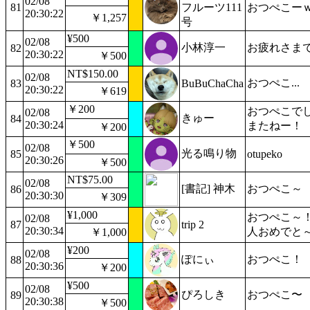
02/08
81
フルーツ111
おつぺこー
20:30:22
￥1,257
号
¥500
02/08
小林淳一
お疲れさま
82
20:30:22
￥500
NT$150.00
02/08
おつぺこ...
83
BuBuChaCha
20:30:22
￥619
￥200
おつぺこで
02/08
きゅー
84
20:30:24
またねー！
￥200
￥500
02/08
光る鳴り物
85
otupeko
20:30:26
￥500
NT$75.00
02/08
[書記] 神木
おつぺこ～
86
20:30:30
￥309
¥1,000
おつぺこ～！
02/08
87
trip 2
20:30:34
人おめでと
￥1,000
¥200
02/08
ぽにぃ
おつぺこ！
88
20:30:36
￥200
¥500
02/08
ぴろしき
おつぺこ〜
89
20:30:38
￥500