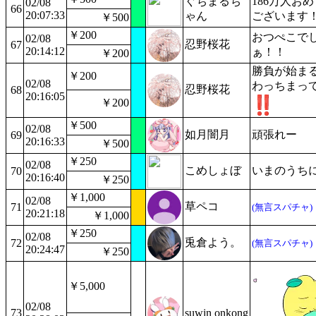
ぐちまるち
186万人お
02/08
66
20:07:33
ゃん
ございます
￥500
￥200
おつぺこで
02/08
忍野桜花
67
20:14:12
ぁ！！
￥200
勝負が始ま
￥200
02/08
わっちまっ
忍野桜花
68
20:16:05
￥200
￥500
02/08
如月闇月
頑張れー
69
20:16:33
￥500
￥250
02/08
こめしょぼ
いまのうち
70
20:16:40
￥250
￥1,000
02/08
草ペコ
71
(無言スパチャ)
20:21:18
￥1,000
￥250
02/08
兎倉よう。
72
(無言スパチャ)
20:24:47
￥250
￥5,000
02/08
73
suwin onkong