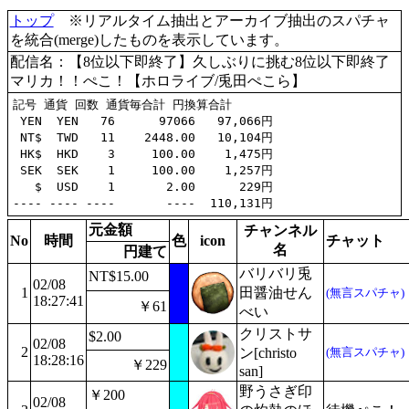
トップ
※リアルタイム抽出とアーカイブ抽出のスパチャ
を統合(merge)したものを表示しています。
配信名：【8位以下即終了】久しぶりに挑む8位以下即終了
マリカ！！ぺこ！【ホロライブ/兎田ぺこら】
記号 通貨 回数 通貨毎合計 円換算合計

 YEN  YEN   76      97066   97,066円

 NT$  TWD   11    2448.00   10,104円

 HK$  HKD    3     100.00    1,475円

 SEK  SEK    1     100.00    1,257円

   $  USD    1       2.00      229円

元金額
チャンネル
No
時間
色
icon
チャット
名
円建て
バリバリ兎
NT$15.00
02/08
1
田醤油せん
(無言スパチャ)
18:27:41
￥61
べい
クリストサ
$2.00
02/08
2
ン[christo
(無言スパチャ)
18:28:16
￥229
san]
野うさぎ印
￥200
02/08