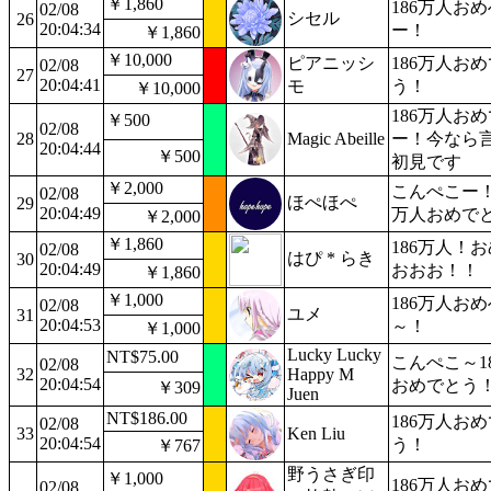
￥1,860
186万人お
02/08
シセル
26
20:04:34
ー！
￥1,860
￥10,000
ピアニッシ
186万人お
02/08
27
20:04:41
モ
う！
￥10,000
186万人お
￥500
02/08
28
Magic Abeille
ー！今なら
20:04:44
￥500
初見です
￥2,000
こんぺこー
02/08
ほぺほぺ
29
20:04:49
万人おめで
￥2,000
￥1,860
186万人！
02/08
はぴ * らき
30
20:04:49
おおお！！
￥1,860
￥1,000
186万人お
02/08
ユメ
31
20:04:53
～！
￥1,000
Lucky Lucky
NT$75.00
こんぺこ～1
02/08
32
Happy M
20:04:54
おめでとう
￥309
Juen
NT$186.00
186万人お
02/08
33
Ken Liu
20:04:54
う！
￥767
野うさぎ印
￥1,000
186万人お
02/08