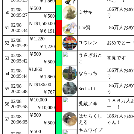
ぺこー！
￥1,860
￥500
186万人お
02/08
ミサキ
50
20:05:27
う！
￥500
NT$1,500.00
02/08
The賢
186万人おめ
51
20:05:34
￥6,191
￥1,220
02/08
ユウレン
おめでとー
52
20:05:39
￥1,220
￥500
うさぎおと
02/08
初見です
53
20:05:42
こ
￥500
¥1,860
186万人お
02/08
ならっち
54
20:05:44
う！
￥1,860
NT$186.00
186万人お
02/08
55
Sechs Li
20:05:48
う！
￥767
￥10,000
１８６万人
02/08
兎蔵ノ傘
56
20:05:58
ー！！
￥10,000
￥500
はたらくし
186万人お
02/08
57
20:06:05
える
ゃん！
￥500
キムワイプ
￥500
02/08