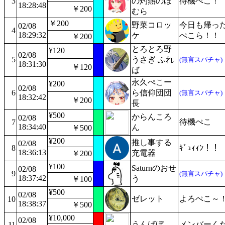
3
の灼熱のほ
待機ぺこ！
18:28:48
￥200
むら
￥200
野菜コロッ
今日も帰っ
02/08
4
18:29:32
ケ
ぺこら！！
￥200
とろとろ野
¥120
02/08
5
うさぎ ふれ
(無言スパチャ)
18:31:30
￥120
ば
永久ぺこー
¥200
02/08
6
ら信仰団団
(無言スパチャ)
18:32:42
￥200
長
¥500
からんころ
02/08
待機ぺこ
7
18:34:40
ん
￥500
¥200
推し事する
02/08
8
ｷﾞｭｨｨﾝ！！
18:36:13
充電器
￥200
¥100
Saturnのおせ
02/08
9
(無言スパチャ)
18:37:42
う
￥100
¥500
02/08
ゼレット
よろぺこ～
10
18:38:37
￥500
¥10,000
02/08
うんばぼ
メンバーく
11