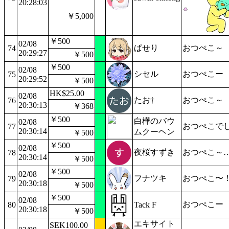
20:28:03
￥5,000
￥500
02/08
ぱせり
おつぺこ～
74
20:29:27
￥500
￥500
02/08
シセル
おつぺこー
75
20:29:52
￥500
HK$25.00
02/08
たお†
おつぺこ～
76
20:30:13
￥368
￥500
白樺のバウ
02/08
おつぺこで
77
20:30:14
ムクーヘン
￥500
￥500
02/08
夜桜すずき
おつぺこ～
78
20:30:14
￥500
￥500
02/08
フナツキ
おつぺこ〜
79
20:30:18
￥500
￥500
02/08
おつぺこー
80
Tack F
20:30:18
￥500
エキサイト
SEK100.00