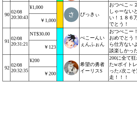
おつぺこ～
¥1,000
しゃーない
02/08
ぴっきぃ
90
20:30:43
い！１８６
￥1,000
でとう！
おつぺこー！
NT$30.00
ぺこーんい
おめでとう！
02/08
91
20:31:21
ぇんふぉん
ら仕方ない
￥123
談楽しかっ
200に全て
¥200
希望の勇者
たwボイト
02/08
92
20:32:35
イーリスS
った♪次こそ
￥200
走！！！