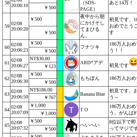
58
（SDS-
あと14万！
20:06:10
￥500
PAGE）
夜中から朝
￥500
初見です、1
にかけそし
02/08
おめでとう
59
20:06:20
てまひる
す
￥500
ん。
￥500
186万人お
02/08
フナツキ
60
20:06:23
う！！
￥500
NT$30.00
02/08
ARD*アデ
61
初見です
20:06:27
￥123
￥500
02/08
もちぽん
186万人お
62
20:06:30
￥500
NT$186.00
初見です。
02/08
63
Banana Blue
20:06:50
う～
￥767
￥1,000
186万人お
02/08
64
T O
20:07:09
う。がんば
￥1,000
￥500
8位以下で即
02/08
へいへい
65
20:07:32
ってマジで
￥500
￥500