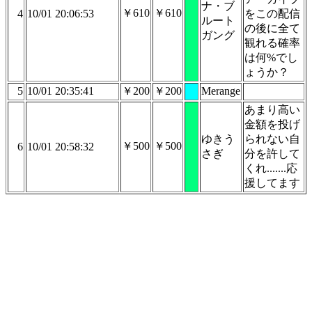
ナ・ブ
￥610
￥610
4
10/01 20:06:53
をこの配信
ルート
の後に全て
ガング
観れる確率
は何%でし
ょうか？
5
10/01 20:35:41
￥200
￥200
Merange
あまり高い
金額を投げ
ゆきう
られない自
￥500
￥500
6
10/01 20:58:32
さぎ
分を許して
くれ.......応
援してます