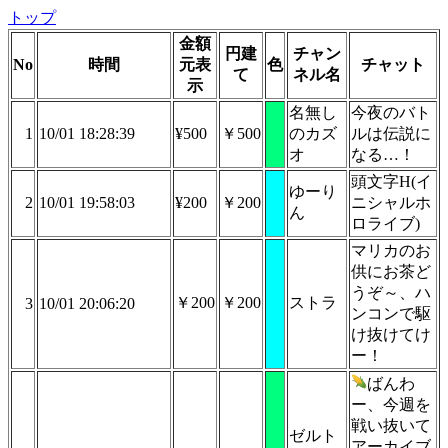
トップ
金額
円建
チャン
No
時間
元表
色
チャット
て
ネル名
示
名無し
今夜のバト
1
10/01 18:28:39
¥500
￥500
のカズ
ルは伝説に
オ
なる…！
頭文字H(イ
ゆーり
2
10/01 19:58:03
¥200
￥200
ニシャルホ
ん
ロライブ)
マリカのお
供にお茶ど
うぞ～、ハ
￥200
￥200
ストラ
3
10/01 20:06:20
ンコンで駆
け抜けてけ
ー！
ばんわ
ー、今週を
戦い抜いて
ゼルト
アーカイブ