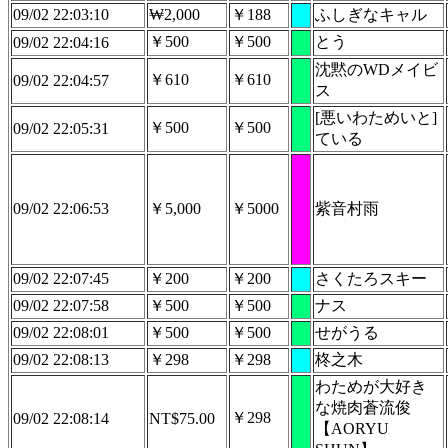
09/02 22:03:10
₩2,000
￥188
ふしぎなキャル
￥500
￥500
とう
09/02 22:04:16
沈黙のWDメイビ
￥610
￥610
09/02 22:04:57
ス
[悪いわためいと]
￥500
￥500
09/02 22:05:31
ている
09/02 22:06:53
￥5,000
￥5000
紫音村雨
09/02 22:07:45
￥200
￥200
さくたろスキー
09/02 22:07:58
￥500
￥500
ナス
09/02 22:08:01
￥500
￥500
せがうる
09/02 22:08:13
￥298
￥298
柊之木
わためが大好き
な焼肉蒼流俊
￥298
09/02 22:08:14
NT$75.00
【AORYU