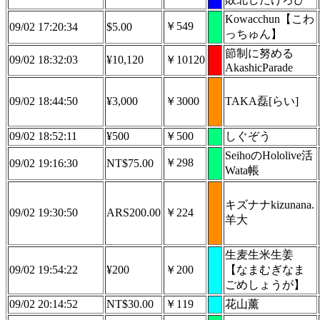
Kowacchun【こわ
￥549
09/02 17:20:34
$5.00
っちゅん】
節制に努める
09/02 18:32:03
¥10,120
￥10120
AkashicParade
09/02 18:44:50
¥3,000
￥3000
TAKA磊[らい]
09/02 18:52:11
¥500
￥500
しぐぞう
SeihoのHololive活
￥298
09/02 19:16:30
NT$75.00
Wata帳
キズナナkizunana.
09/02 19:30:50
ARS200.00
￥224
羊大
生麦生米生姜
09/02 19:54:22
¥200
￥200
【なまむぎなま
ごめしょうが】
09/02 20:14:52
NT$30.00
￥119
花山薰