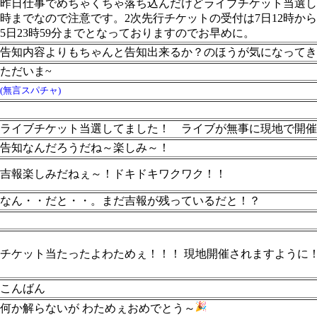
昨日仕事でめちゃくちゃ落ち込んだけどライブチケット当選して
時までなので注意です。2次先行チケットの受付は7日12時か
5日23時59分までとなっておりますのでお早めに。
告知内容よりもちゃんと告知出来るか？のほうが気になってき
ただいま~
(無言スパチャ)
ライブチケット当選してました！ ライブが無事に現地で開
告知なんだろうだね～楽しみ～！
吉報楽しみだねぇ～！ドキドキワクワク！！
なん・・だと・・。まだ吉報が残っているだと！？
チケット当たったよわためぇ！！！ 現地開催されますように
こんばん
何か解らないが わためぇおめでとう～