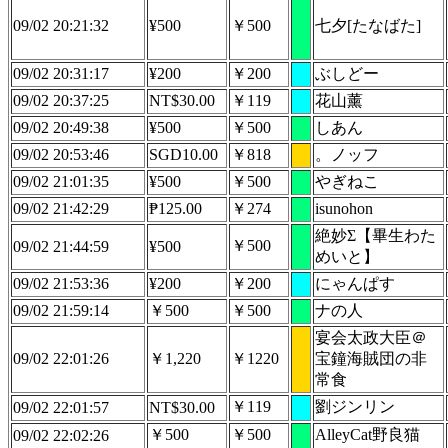
09/02 20:21:32
¥500
￥500
七夕[たなばた]
09/02 20:31:17
¥200
￥200
ぶしどー
09/02 20:37:25
NT$30.00
￥119
花山薰
09/02 20:49:38
¥500
￥500
しあん
09/02 20:53:46
SGD10.00
￥818
。ノッフ
09/02 21:01:35
¥500
￥500
やぎねこ
09/02 21:42:29
₱125.00
￥274
isunohon
絶妙Σ【畢生わた
￥500
09/02 21:44:59
¥500
めいと】
09/02 21:53:36
¥200
￥200
にゃんぱす
09/02 21:59:14
￥500
￥500
ナの人
宴会太政大臣＠
09/02 22:01:26
￥1,220
￥1220
宝鐘海賊団の非
常食
￥119
劉ジンリン
09/02 22:01:57
NT$30.00
￥500
￥500
AlleyCat野良猫
09/02 22:02:26