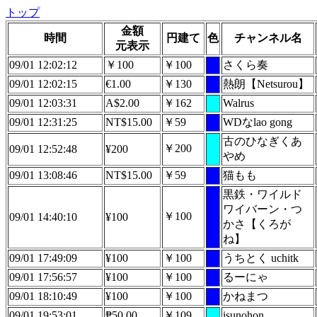
トップ
金額
時間
円建て
色
チャンネル名
元表示
09/01 12:02:12
￥100
￥100
さくら奏
09/01 12:02:15
€1.00
￥130
熱朗【Netsurou】
09/01 12:03:31
A$2.00
￥162
Walrus
09/01 12:31:25
NT$15.00
￥59
WDなlao gong
古のひなぎくあ
￥200
09/01 12:52:48
¥200
やめ
09/01 13:08:46
NT$15.00
￥59
猫もも
黒鉄・ワイルド
ワイバーン・つ
￥100
09/01 14:40:10
¥100
かさ【くろが
ね】
09/01 17:49:09
¥100
￥100
うちとく uchitk
09/01 17:56:57
¥100
￥100
るーにゃ
09/01 18:10:49
¥100
￥100
かねまつ
09/01 19:53:01
₱50.00
￥109
isunohon