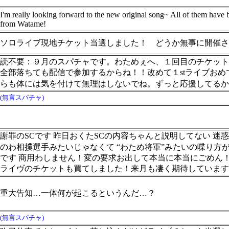
I'm really looking forward to the new original song~ All of them have
from Watame!
ソロライブ現地チケット当選しました！ どうか無事に開催さ
読不要：９月のスパチャです。わためぇへ、１回目のチケット
全部落ちても配信で参加するからね！！改めて１stライブお
らも体には気を付けて無理はしないでね。ずっと応援してるか
(無言スパチャ)
謝罪のSCです 昨日おくたSCの内容ちゃんと説明してない 
のわ相撲選手みたいじゃなくて “わため将軍”みたいの喋り方が聞
です 商用わしません！変の要求お出して本当に本当にごめん！
ライヴのチケットも買てしました！来月も凄く期待しています
重大告知…一体何が起こるというんだ…？
(無言スパチャ)