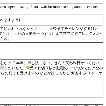
 been super amazing! I can't wait for more exciting announcements
れますように…
てにいれられなかった
最後までチャレンジするけど、
めでとう！わためぇ夢を一つずつ叶えて本当にすごい。これか
らね。
迷惑をかけて 本当に申し訳ございません！実わ昨日がいてたい
きたいだた...
元々わ切り抜き動画のOPでつかてだけなの
なの罰でも受けますので どか許して欲し 何もする>< ソーオ
！！