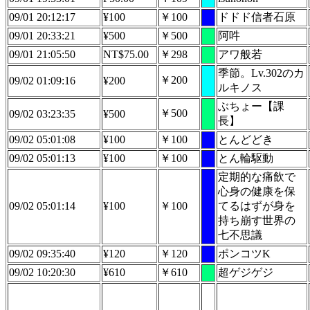
09/01 20:12:17
¥100
￥100
ドドド信者石原
09/01 20:33:21
¥500
￥500
阿吽
09/01 21:05:50
NT$75.00
￥298
アワ般若
季節。Lv.302のカ
￥200
09/02 01:09:16
¥200
ルキノス
ぶちょー【課
￥500
09/02 03:23:35
¥500
長】
09/02 05:01:08
¥100
￥100
とんどどき
09/02 05:01:13
¥100
￥100
とん輪駆動
定期的な痛飲で
心身の健康を保
09/02 05:01:14
¥100
￥100
てるはずが身を
持ち崩す世界の
七不思議
09/02 09:35:40
¥120
￥120
ポンコツK
09/02 10:20:30
¥610
￥610
超ゲジゲジ