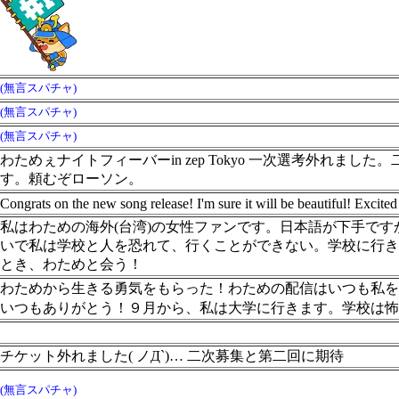
(無言スパチャ)
(無言スパチャ)
(無言スパチャ)
わためぇナイトフィーバーin zep Tokyo 一次選考外れ
す。頼むぞローソン。
Congrats on the new song release! I'm sure it will be beautiful! Exci
私はわための海外(台湾)の女性ファンです。日本語が下手で
いで私は学校と人を恐れて、行くことができない。学校に行
とき、わためと会う！
わためから生きる勇気をもらった！わための配信はいつも私
いつもありがとう！９月から、私は大学に行きます。学校は怖
チケット外れました( ノД`)… 二次募集と第二回に期待
(無言スパチャ)