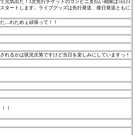
元気出た！1次先行チケットのコンビニ支払い期限は5日23
らスタートします。ライブグッズは先行発送、後日発送ともに
た…わためぇ頑張って！！
催されるかは状況次第ですけど当日を楽しみにしていますっ！
！！！