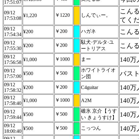
17:51:07
こんる
09/12
￥1220
しんでぃー。
¥1,220
17:53:08
てく
09/12
こん
￥200
ハガネ
¥200
17:54:34
駄犬·デルタ·ユ
09/12
こんる
￥200
¥200
17:55:30
ートリアス
09/12
140
￥1000
まー
¥1,000
17:56:58
ホワイトライオ
09/12
バスト
￥500
¥500
17:57:00
ン団
09/12
140
￥200
¥200
C4guitar
17:58:32
09/12
140
￥1000
¥1,000
A2M
17:58:40
碓氷 京介【うす
09/12
140
￥500
¥500
17:59:44
い きょうすけ】
09/12
140
￥500
こっつん
¥500
18:00:40
09/12