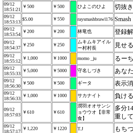
09/12
切抜
￥500
￥500
ひよこのひよ
18:51:21
09/12
Smash 
￥550
$5.00
raysmashbrawl176
18:53:13
09/12
登録
￥200
￥200
林竜也
18:53:54
ムキムキアイル
09/12
見せ
￥250
￥250
18:54:37
ー村村長
09/12
るー
￥1,000
￥1000
momo _ju
18:55:12
09/12
あな
￥5,000
￥5000
守名しづき
18:55:33
09/12
表示
￥500
￥500
ギータ
18:56:30
09/12
負け
￥1,000
￥1000
サカナイト
18:56:33
潤羽オオサンシ
多分
09/12
￥610
￥610
ョウウオ【非常
18:57:03
重し
食】
09/12
もち
￥1,220
￥1220
T.J
18:57:17