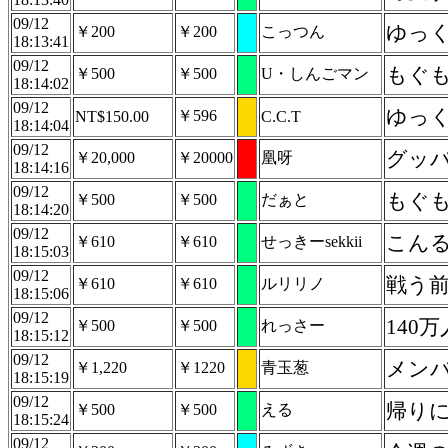
09/12
ゆっ
￥200
￥200
こっつん
18:13:41
09/12
もぐ
￥500
￥500
U・しんごマン
18:14:02
09/12
ゆっく
￥596
NT$150.00
C.C.T
18:14:04
09/12
グッバ
￥20,000
￥20000
凰呀
18:14:16
09/12
もぐ
￥500
￥500
だぁと
18:14:20
09/12
こん
￥610
￥610
せっきーsekkii
18:15:03
09/12
戦う
￥610
￥610
ルリリノ
18:15:06
09/12
140
￥500
￥500
れっさー
18:15:12
09/12
メンバ
￥1,220
￥1220
青玉葱
18:15:19
09/12
帰り
￥500
￥500
える
18:15:24
09/12