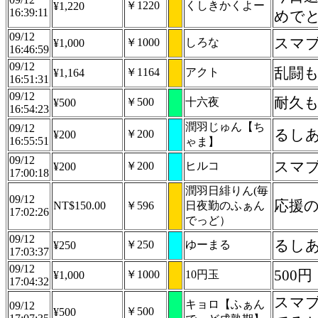
￥1220
くしきかくよー
¥1,220
16:39:11
めで
09/12
スマブ
￥1000
しろな
¥1,000
16:46:59
09/12
乱闘
￥1164
アクト
¥1,164
16:51:31
09/12
耐久
￥500
十六夜
¥500
16:54:23
潤羽じゅん【ち
09/12
るし
￥200
¥200
16:55:51
ゃま】
09/12
スマ
￥200
ヒルコ
¥200
17:00:18
潤羽日緋りん(毎
09/12
応援
NT$150.00
￥596
日夜勤のふぁん
17:02:26
でっど）
09/12
るし
￥250
ゆーまる
¥250
17:03:37
09/12
500円
￥1000
10円玉
¥1,000
17:04:32
スマ
キョロ【ふぁん
09/12
￥500
¥500