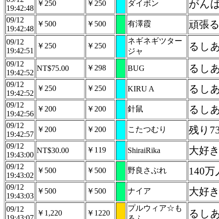
がん
￥250
￥250
ダイボン
19:42:48
09/12
頑張
￥500
￥500
有澤霞
19:42:48
ネギネギツター
09/12
るし
￥250
￥250
19:42:51
ジャ
09/12
るしあ
￥298
NT$75.00
BUG
19:42:52
09/12
るし
￥250
￥250
KIRU A
19:42:52
09/12
るし
￥200
￥200
針鼠
19:42:56
09/12
残り7
￥200
￥200
こたつむり
19:42:57
09/12
大好
￥119
NT$30.00
ShiraiRika
19:43:00
09/12
140
￥500
￥500
野良さぶれ
19:43:02
09/12
大好
￥500
￥500
ナイア
19:43:03
プルウィア☆も
09/12
るし
￥1,220
￥1220
19:43:07
るふ