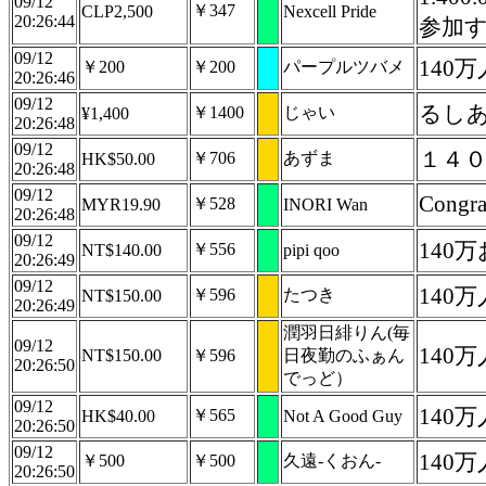
09/12
￥347
CLP2,500
Nexcell Pride
20:26:44
参加する
09/12
140
￥200
￥200
パープルツバメ
20:26:46
09/12
るしあ
￥1400
じゃい
¥1,400
20:26:48
09/12
１４
￥706
あずま
HK$50.00
20:26:48
09/12
Congrat
￥528
MYR19.90
INORI Wan
20:26:48
09/12
140万
￥556
NT$140.00
pipi qoo
20:26:49
09/12
140
￥596
たつき
NT$150.00
20:26:49
潤羽日緋りん(毎
09/12
140
NT$150.00
￥596
日夜勤のふぁん
20:26:50
でっど）
09/12
140
￥565
HK$40.00
Not A Good Guy
20:26:50
09/12
140
￥500
￥500
久遠-くおん-
20:26:50