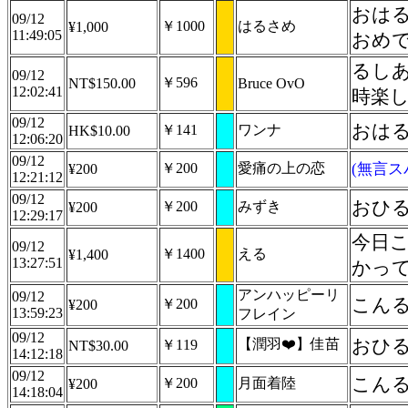
おはる
09/12
￥1000
はるさめ
¥1,000
11:49:05
おめ
るしあ
09/12
￥596
NT$150.00
Bruce OvO
12:02:41
時楽し
09/12
おは
￥141
ワンナ
HK$10.00
12:06:20
09/12
￥200
愛痛の上の恋
(無言ス
¥200
12:21:12
09/12
おひる
￥200
みずき
¥200
12:29:17
今日こ
09/12
￥1400
える
¥1,400
13:27:51
かって
アンハッピーリ
09/12
こん
￥200
¥200
13:59:23
フレイン
09/12
【潤羽❤️】佳苗
￥119
NT$30.00
14:12:18
09/12
こんる
￥200
月面着陸
¥200
14:18:04