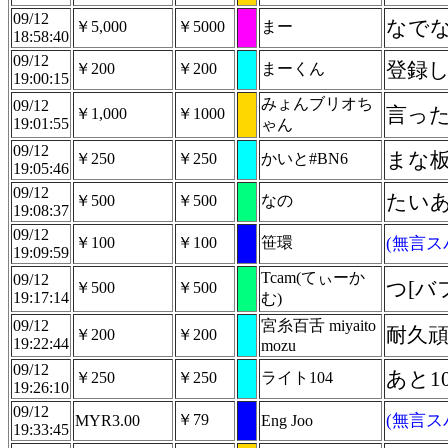
09/12
なで
￥5,000
￥5000
まー
18:58:40
09/12
登録
￥200
￥200
まーくん
19:00:15
みょんブリオち
09/12
言っ
￥1,000
￥1000
19:01:55
ゃん
09/12
まな
￥250
￥250
かいと#BN6
19:05:46
09/12
たい
￥500
￥500
なの
19:08:37
09/12
￥100
￥100
笹環
(無言ス
19:09:59
Tcam(てぃーか
09/12
つ[バ
￥500
￥500
19:17:14
む)
09/12
宮糸百舌 miyaito
耐久
￥200
￥200
19:22:44
mozu
09/12
あと1
￥250
￥250
ライト104
19:26:10
09/12
￥79
(無言ス
MYR3.00
Eng Joo
19:33:45