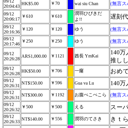
09/12
￥70
(無言ス
HK$5.00
wai siu Chan
20:04:43
潤羽ひびきだ
09/12
遅刻代
￥610
￥610
20:06:17
よ!!
09/12
￥120
￥120
ゆう
(無言ス
20:16:36
09/12
￥250
￥250
ゆう
(無言ス
20:17:46
14
09/12
￥1121
酋長 YmKai
ARS1,000.00
20:26:28
推しし
09/12
おめ
￥706
一窿
HK$50.00
20:26:28
09/12
140
￥596
NT$150.00
Gua va Lu
20:26:31
09/12
￥1192
お腹ぺこぺこら
(無言ス
NT$300.00
20:26:31
09/12
スー
￥500
￥500
える
20:26:32
09/12
きｔ
￥556
潤羽のてさき
NT$140.00
20:26:33