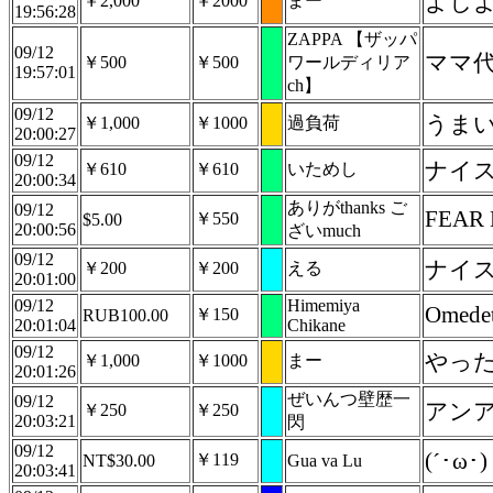
よし
￥2,000
￥2000
まー
19:56:28
ZAPPA 【ザッパ
09/12
ママ代
￥500
￥500
ワールディリア
19:57:01
ch】
09/12
うま
￥1,000
￥1000
過負荷
20:00:27
09/12
ナイ
￥610
￥610
いためし
20:00:34
ありがthanks ご
09/12
FEAR 
￥550
$5.00
20:00:56
ざいmuch
09/12
ナイ
￥200
￥200
える
20:01:00
09/12
Himemiya
Omedeto
￥150
RUB100.00
20:01:04
Chikane
09/12
やっ
￥1,000
￥1000
まー
20:01:26
ぜいんつ壁歴一
09/12
アン
￥250
￥250
20:03:21
閃
09/12
(´･ω
￥119
NT$30.00
Gua va Lu
20:03:41