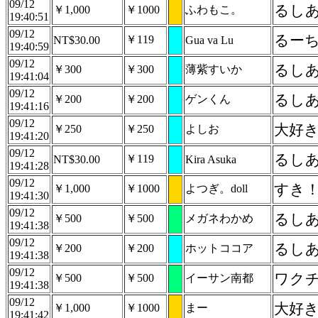
09/12
るしあ
￥1,000
￥1000
ふわもこ。
19:40:51
09/12
るー
￥119
NT$30.00
Gua va Lu
19:40:59
09/12
るし
￥300
￥300
薄紫すいか
19:41:04
09/12
るし
￥200
￥200
ゲンくん
19:41:16
09/12
大好
￥250
￥250
よしお
19:41:20
09/12
るし
￥119
NT$30.00
Kira Asuka
19:41:28
09/12
すき！
￥1,000
￥1000
よつぎ。doll
19:41:30
09/12
るし
￥500
￥500
メガネわかめ
19:41:38
09/12
るし
￥200
￥200
ホットココア
19:41:38
09/12
ワクチ
￥500
￥500
イーサン南都
19:41:38
09/12
大好
￥1,000
￥1000
まー
19:41:42