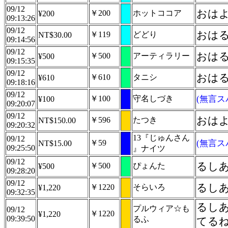
09/12
おは
￥200
ホットココア
¥200
09:13:26
09/12
おはる
￥119
どどり
NT$30.00
09:14:56
09/12
おは
￥500
アーティラリー
¥500
09:15:35
09/12
おは
￥610
タニシ
¥610
09:18:16
09/12
￥100
守名しづき
(無言ス
¥100
09:20:07
09/12
おは
￥596
たつき
NT$150.00
09:20:32
13『じゅんさん
09/12
￥59
(無言ス
NT$15.00
09:25:50
』ナイツ
09/12
るしあ
￥500
ぴょんた
¥500
09:28:20
09/12
るし
￥1220
そらいろ
¥1,220
09:32:35
るし
プルウィア☆も
09/12
￥1220
¥1,220
09:39:50
るふ
てる