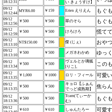
18:12:31
い きょうすけ】
09/12
もぐ
￥159
Erien えりえん
MYR6.00
18:12:44
09/12
もぐ
￥500
￥500
翠のそら
18:12:56
09/12
慌て
￥500
￥500
けろけろ
18:12:59
09/12
おや
￥596
傑 (じぇ)
NT$150.00
18:13:10
09/12
ゆっ
￥500
￥500
メガネわかめ
18:13:10
ヴェルとか璃狐
09/12
このも
￥500
￥500
18:13:34
[りこ]。
09/12
可愛
￥1,000
￥1000
ロリ・フィール
18:13:35
キョロ【ふぁん
09/12
焦ら
￥500
￥500
18:13:35
でっど成熟期】
Tcam(てぃーか
09/12
もぐ
￥500
￥500
18:13:36
む)
09/12
可愛す
￥610
￥610
しゅんたろー
18:13:40