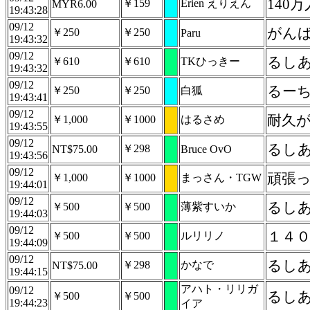
140
￥159
Erien えりえん
MYR6.00
19:43:28
09/12
がん
￥250
￥250
Paru
19:43:32
09/12
るし
￥610
￥610
TKひっきー
19:43:32
09/12
るー
￥250
￥250
白狐
19:43:41
09/12
耐久
￥1,000
￥1000
はるさめ
19:43:55
09/12
るし
￥298
NT$75.00
Bruce OvO
19:43:56
09/12
頑張
￥1,000
￥1000
まっさん・TGW
19:44:01
09/12
るし
￥500
￥500
薄紫すいか
19:44:03
09/12
１４
￥500
￥500
ルリリノ
19:44:09
09/12
￥298
かなで
NT$75.00
19:44:15
アハト・リリガ
09/12
るし
￥500
￥500
19:44:23
イア