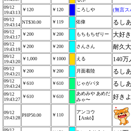
09/12
￥120
￥120
ころしや
(無言ス
19:43:13
09/12
るし
￥119
佑偉
NT$30.00
19:43:14
09/12
大好
￥200
￥200
もちもちぜりー
19:43:17
09/12
耐久
￥200
￥200
さんさん
19:43:19
09/12
140
￥1,000
￥1000
える
19:43:20
09/12
るし
￥200
￥200
月面着陸
19:43:21
09/12
るし
￥610
￥610
じゃがバタ
19:43:24
あめみや あめだ
09/12
好き
￥610
￥610
19:43:27
みゃ〜
アンコウ
09/12
￥110
PHP50.00
19:43:28
【Ankō】
09/12