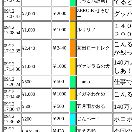
17:07:35
でっど成熟期】
てると
ZERO.B-ぜろび
09/12
グッバ
￥2000
¥2,000
17:07:47
ー
１４
09/12
￥1000
ルリリノ
¥1,000
17:08:54
２０
こん
09/12
￥2440
茸田ロートレク
¥2,440
17:13:35
が残っ
14
09/12
￥1000
ヴァジラるの犬
¥1,000
17:14:30
しあ
09/12
仕事
￥500
¥500
_ moto
17:26:24
09/12
こん
￥1000
メガネわかめ
¥1,000
17:34:48
09/12
140
￥500
五月雨かおる
¥500
17:36:47
09/12
ボコボ
￥200
じんぺー！
¥200
17:36:58
09/12
今回
￥433
支える影
CA$5.00