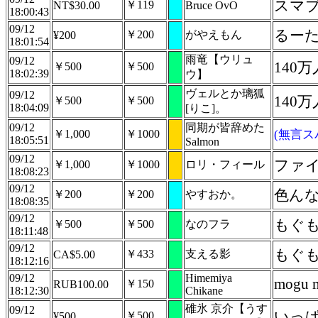
￥119
NT$30.00
Bruce OvO
18:00:43
09/12
るー
￥200
がやえもん
¥200
18:01:54
雨竜【ウリュ
09/12
140
￥500
￥500
18:02:39
ウ】
ヴェルとか璃狐
09/12
140
￥500
￥500
18:04:09
[りこ]。
09/12
同期が皆辞めた
￥1,000
￥1000
(無言ス
18:05:51
Salmon
09/12
ファ
￥1,000
￥1000
ロリ・フィール
18:08:23
09/12
色ん
￥200
￥200
やすおか。
18:08:35
09/12
もぐ
￥500
￥500
なのフラ
18:11:48
09/12
もぐ
￥433
支える影
CA$5.00
18:12:16
09/12
Himemiya
mogu m
￥150
RUB100.00
18:12:30
Chikane
碓氷 京介【うす
09/12
いっ
￥500
¥500