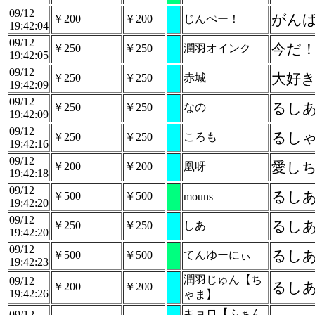
09/12
がん
￥200
￥200
じんぺー！
19:42:04
09/12
今だ！る
￥250
￥250
潤羽オインク
19:42:05
09/12
大好
￥250
￥250
赤城
19:42:09
09/12
るし
￥250
￥250
なの
19:42:09
09/12
るし
￥250
￥250
ころも
19:42:16
09/12
愛し
￥200
￥200
凰呀
19:42:18
09/12
るし
￥500
￥500
mouns
19:42:20
09/12
るし
￥250
￥250
しあ
19:42:20
09/12
るし
￥500
￥500
てんゆーにぃ
19:42:23
潤羽じゅん【ち
09/12
るしあ
￥200
￥200
19:42:26
ゃま】
キョロ【ふぁん
09/12