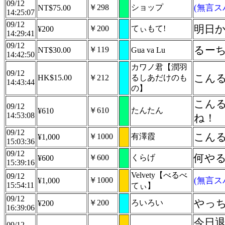
09/12
￥298
ショップ
(無言ス
NT$75.00
14:25:07
09/12
明日
￥200
てぃもて!
¥200
14:29:41
09/12
るー
￥119
NT$30.00
Gua va Lu
14:42:50
カワノ君【潤羽
09/12
こんる
HK$15.00
￥212
るしあだけのも
14:43:44
の】
こんるし〜！
09/12
￥610
たんたん
¥610
14:53:08
ね！
09/12
こんる
￥1000
有澤霞
¥1,000
15:03:36
09/12
何や
￥600
くらげ
¥600
15:39:16
Velvety【べるべ
09/12
￥1000
(無言ス
¥1,000
15:54:11
てぃ】
09/12
やっち
￥200
ろいろい
¥200
16:39:06
今日退
09/12