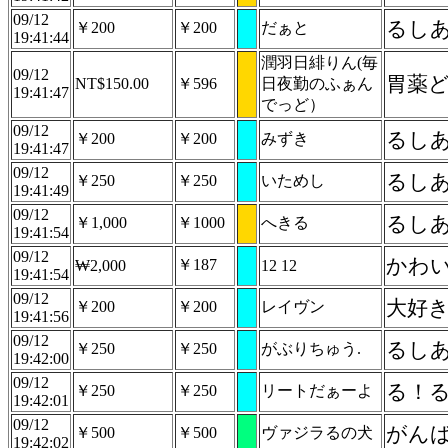
09/12
るし
￥200
￥200
だぁと
19:41:44
潤羽日緋りん(毎
09/12
胃薬
NT$150.00
￥596
日夜勤のふぁん
19:41:47
でっど）
09/12
るし
￥200
￥200
みずき
19:41:47
09/12
るし
￥250
￥250
いためし
19:41:49
09/12
るし
￥1,000
￥1000
へきる
19:41:54
09/12
かわ
￥187
₩2,000
12 12
19:41:54
09/12
大好
￥200
￥200
レイヴン
19:41:56
09/12
るし
￥250
￥250
がぶりちゅう.
19:42:00
09/12
る！
￥250
￥250
リートだぁーよ
19:42:01
09/12
がん
￥500
￥500
ヴァジラるの犬
19:42:02