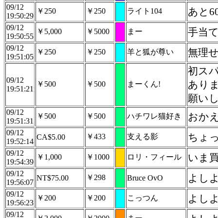
09/12
あと6
￥250
￥250
ライト104
19:50:29
09/12
手当
￥5,000
￥5000
まー
19:50:55
09/12
無理
￥250
￥250
羊と狐が尊い
19:51:05
初ス
09/12
あり
￥500
￥500
まーくん!
19:51:21
願い
09/12
おか
￥500
￥500
ハチワレ猫好き
19:51:31
09/12
ちょ
￥433
支える影
CA$5.00
19:52:14
09/12
いま
￥1,000
￥1000
ロリ・フィール
19:54:39
09/12
よしよし(
￥298
NT$75.00
Bruce OvO
19:56:07
09/12
よしよ
￥200
￥200
こっつん
19:56:23
09/12