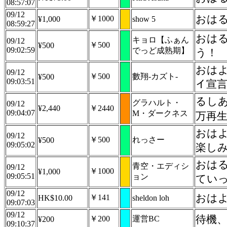
08:57:07
09/12
おは
￥1000
¥1,000
show 5
08:59:27
おは
キョロ【ふぁん
09/12
￥500
¥500
09:02:59
でっど成熟期】
う！
おはよ
09/12
￥500
數翔-カズト-
¥500
09:03:51
イ宣言
るしあち
グラハルト・
09/12
¥2,440
￥2440
09:04:07
M・ダークネス
万再
おは
09/12
￥500
れっさー
¥500
09:05:02
楽し
おはる
青空・エディシ
09/12
￥1000
¥1,000
09:05:51
ョン
ていっ
09/12
おは
￥141
HK$10.00
sheldon loh
09:07:03
09/12
待機
￥200
運営BC
¥200
09:10:37