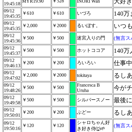
大好
￥528
MYR19.90
INORI Wan
19:45:18
09/12
140
￥610
￥610
いづろ
19:45:35
09/12
いつ
￥2,000
￥2000
るいぼす。
19:45:35
09/12
￥500
￥500
迷宮入りの門
(無言ス
19:45:36
09/12
140
￥500
￥500
ホットココア
19:45:37
09/12
仕事中
￥200
￥200
ろいろい
19:46:13
09/12
るしあ
￥2,000
￥2000
tokitaya
19:47:02
09/12
Francesca B
今が
￥500
￥500
19:48:26
Uruha
09/12
最後
￥500
￥500
シルバースノー
19:49:58
09/12
るし
￥200
￥200
ぶどー
19:50:01
シャロちゃん好
09/12
￥120
￥120
(無言ス
19:50:16
き好き侍🐺🌱