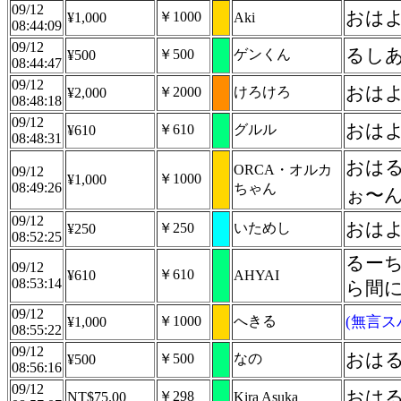
09/12
おはよ
￥1000
¥1,000
Aki
08:44:09
09/12
るしあ
￥500
ゲンくん
¥500
08:44:47
09/12
おはよ
￥2000
けろけろ
¥2,000
08:48:18
09/12
おは
￥610
グルル
¥610
08:48:31
おはる
ORCA・オルカ
09/12
￥1000
¥1,000
08:49:26
ちゃん
ぉ〜ん୧
09/12
おは
￥250
いためし
¥250
08:52:25
るーち
09/12
￥610
¥610
AHYAI
08:53:14
ら間
09/12
￥1000
へきる
(無言ス
¥1,000
08:55:22
09/12
おは
￥500
なの
¥500
08:56:16
09/12
おは
￥298
NT$75.00
Kira Asuka