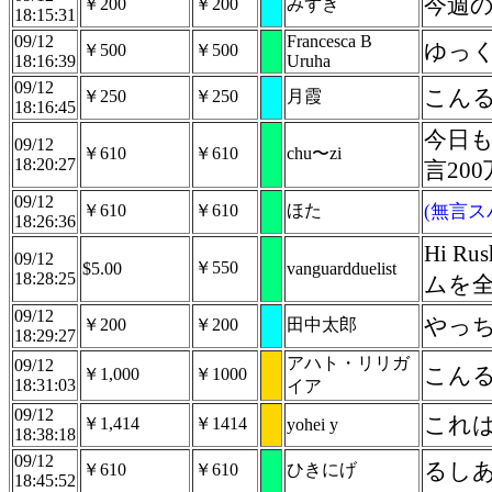
今週
￥200
￥200
みずき
18:15:31
09/12
Francesca B
ゆっ
￥500
￥500
18:16:39
Uruha
09/12
こん
￥250
￥250
月霞
18:16:45
今日も
09/12
￥610
￥610
chu〜zi
18:20:27
言20
09/12
￥610
￥610
ほた
(無言ス
18:26:36
Hi 
09/12
￥550
$5.00
vanguardduelist
18:28:25
ムを全
09/12
やっ
￥200
￥200
田中太郎
18:29:27
アハト・リリガ
09/12
こん
￥1,000
￥1000
18:31:03
イア
09/12
これ
￥1,414
￥1414
yohei y
18:38:18
09/12
るし
￥610
￥610
ひきにげ
18:45:52