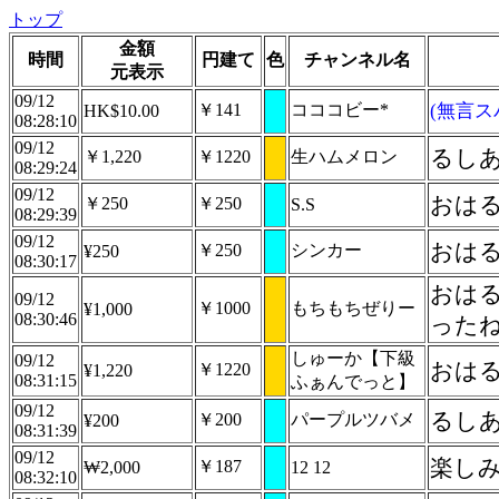
トップ
金額
時間
円建て
色
チャンネル名
元表示
09/12
￥141
コココビー*
(無言ス
HK$10.00
08:28:10
09/12
るし
￥1,220
￥1220
生ハムメロン
08:29:24
09/12
おは
￥250
￥250
S.S
08:29:39
09/12
おは
￥250
シンカー
¥250
08:30:17
おは
09/12
￥1000
もちもちぜりー
¥1,000
08:30:46
った
しゅーか【下級
09/12
おはる
￥1220
¥1,220
08:31:15
ふぁんでっと】
09/12
るし
￥200
パープルツバメ
¥200
08:31:39
09/12
楽し
￥187
₩2,000
12 12
08:32:10