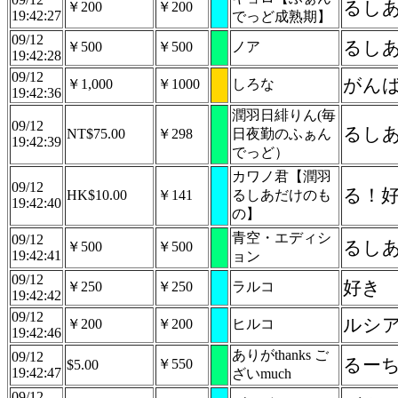
るし
￥200
￥200
19:42:27
でっど成熟期】
09/12
るしあ
￥500
￥500
ノア
19:42:28
09/12
がん
￥1,000
￥1000
しろな
19:42:36
潤羽日緋りん(毎
09/12
るしあ
NT$75.00
￥298
日夜勤のふぁん
19:42:39
でっど）
カワノ君【潤羽
09/12
る！
HK$10.00
￥141
るしあだけのも
19:42:40
の】
青空・エディシ
09/12
るし
￥500
￥500
19:42:41
ョン
09/12
好き
￥250
￥250
ラルコ
19:42:42
09/12
ルシ
￥200
￥200
ヒルコ
19:42:46
ありがthanks ご
09/12
るー
￥550
$5.00
19:42:47
ざいmuch
09/12