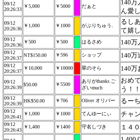
14
09/12
￥5,000
￥5000
だぁと
20:26:33
ん愛
るしあ
09/12
￥1,000
￥1000
がぶりちゅう.
20:26:36
て嬉
09/12
140
￥500
￥500
はるさめ
20:26:36
09/12
140
￥596
ショップ
NT$150.00
20:26:37
09/12
140
￥10,000
￥10000
翠のそら
20:26:37
おめ
ありがthanks ご
09/12
￥5500
$50.00
20:26:39
ざいmuch
う！
09/12
るーち
￥706
Oliver オリバー
HK$50.00
20:26:39
09/12
チャ
￥1,000
￥1000
てんゆーにぃ
20:26:41
09/12
１４
￥1,400
￥1400
守名しづき
20:26:43
1.400.