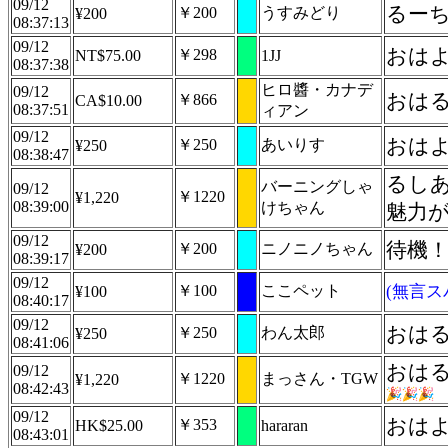
09/12
￥200
うすみどり
¥200
08:37:13
09/12
おはよ
￥298
NT$75.00
1JJ
08:37:38
ヒロ醬・カナデ
09/12
おは
￥866
CA$10.00
08:37:51
ィアン
09/12
おは
￥250
あいりす
¥250
08:38:47
るしあ
バーニングしゃ
09/12
￥1220
¥1,220
08:39:00
けちゃん
魅力
09/12
待機
￥200
ニノニノちゃん
¥200
08:39:17
09/12
￥100
ここペット
(無言ス
¥100
08:40:17
09/12
おはるっ
￥250
わん太郎
¥250
08:41:06
おはる
09/12
￥1220
まっさん・TGW
¥1,220
08:42:43
09/12
おはよ
￥353
HK$25.00
hararan
08:43:01