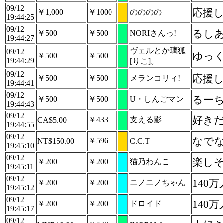
09/12
応援
￥1,000
￥1000
のののの
19:44:25
09/12
るし
￥500
￥500
NORIさんっ!
19:44:27
ヴェルとか璃狐
09/12
ゆっく
￥500
￥500
19:44:29
[りこ]。
09/12
応援
￥500
￥500
メランコリィ!
19:44:41
09/12
るー
￥500
￥500
U・しんごマン
19:44:43
09/12
好き
￥433
支える影
CA$5.00
19:44:55
09/12
なで
￥596
NT$150.00
C.C.T
19:45:10
09/12
楽し
￥200
￥200
猫乃わんこ
19:45:11
09/12
140
￥200
￥200
ニノニノちゃん
19:45:12
09/12
140
￥200
￥200
ドロイド
19:45:17
09/12