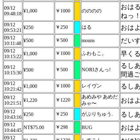
おはる
09/12
¥1,000
￥1000
のののの
09:48:18
ねっ
09/12
おは
￥250
はる
¥250
09:53:21
09/12
だい
￥500
¥500
mouns
10:11:48
09/12
早く
￥1000
ふわもこ。
¥1,000
10:15:22
るし
09/12
￥500
NORIさんっ!
¥500
10:15:30
間過
09/12
るし
￥1000
レイヴン
¥1,000
10:21:42
あめみや あめだ
09/12
おはよ
￥1220
¥1,220
10:21:51
みゃ〜
09/12
るしあ
￥250
がぶりちゅう.
¥250
10:43:16
09/12
おはよ
￥298
NT$75.00
BUG
10:44:45
09/12