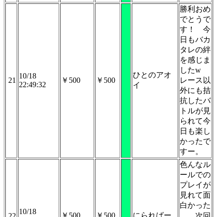
勝利おめ
でとうで
す！ 今
日もバカ
タレの絆
を感じま
したw
ひとのアオ
10/18
21
￥500
￥500
レース以
22:49:32
イ
外にも拮
抗したバ
トルが見
られて今
日も楽し
かったで
すー。
色んなル
ールでの
プレイが
見れて面
白かった
10/18
￥500
￥500
にらればー
22
次回