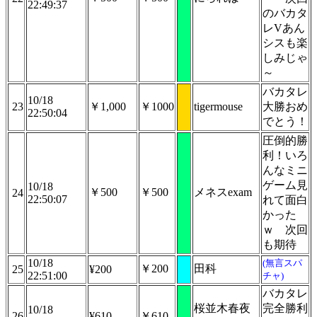
22:49:37
のバカタ
レVあん
シスも楽
しみじゃ
～
バカタレ
10/18
23
￥1,000
￥1000
tigermouse
大勝おめ
22:50:04
でとう！
圧倒的勝
利！いろ
んなミニ
ゲーム見
10/18
￥500
￥500
メネスexam
24
22:50:07
れて面白
かった
ｗ 次回
も期待
10/18
(無言スパ
￥200
田科
25
¥200
22:51:00
チャ)
バカタレ
桜並木春夜
完全勝利
10/18
26
¥610
￥610