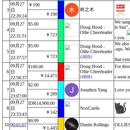
09月27
￥190
柊之木
3
日
￥190
22:26:24
We sang
09月27
$5.00
Doug Hood -
le Star"
4
日
Ollie Cheerleader
￥723
22:31:51
r you.
We also 
09月27
$5.00
Doug Hood -
-ups. We
5
Ollie Cheerleader
日
￥723
(2回目)
22:37:57
that ext
09月27
Doug Hood -
For those
$100.00
6
Ollie Cheerleader
日
￥14,471
s soon a
(3回目)
22:58:37
09月27
$2.00
7
Jonathon Yang
Love you
日
￥289
23:07:00
09月27
IDR14,900.00
8
NoxCaelis
日
￥142
23:33:43
$9.99
10
00:01:07
Dustin Rollings
OLLIE
￥1,445