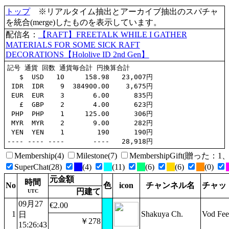
トップ
※リアルタイム抽出とアーカイブ抽出のスパチャ
を統合(merge)したものを表示しています。
配信名：
【RAFT】FREETALK WHILE I GATHER
MATERIALS FOR SOME SICK RAFT
DECORATIONS【Hololive ID 2nd Gen】
記号 通貨 回数 通貨毎合計 円換算合計

   $  USD   10     158.98   23,007円

 IDR  IDR    9  384900.00    3,675円

 EUR  EUR    3       6.00      835円

   £  GBP    2       4.00      623円

 PHP  PHP    1     125.00      306円

 MYR  MYR    2       9.00      282円

 YEN  YEN    1        190      190円

Membership(4)
Milestone(7)
MembershipGift(贈った
SuperChat(28)
(4)
(11)
(6)
(6)
(0)
元金額
時間
No
色
icon
チャンネル名
チャッ
円建て
UTC
09月27
€2.00
1
Shakuya Ch.
Vod Fee
日
￥278
15:26:43