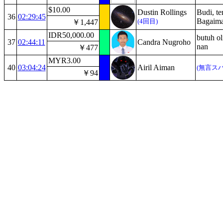
$10.00
Dustin Rollings
Budi, t
36
02:29:45
Bagaima
(4回目)
￥1,447
IDR50,000.00
butuh ol
37
02:44:11
Candra Nugroho
nan
￥477
MYR3.00
40
03:04:24
Airil Aiman
(無言ス
￥94