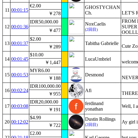
€2.00
GHOSTYCHAN
11
00:01:15
Ch.
LET'S 
￥278
FROM 
IDR50,000.00
NoxCaelis
12
00:01:36
SUPER 
(2回目)
￥477
OOLLL
$2.00
13
00:01:37
Tabitha Gabrielle
Cute Zom
￥289
$10.00
14
00:01:45
LucaUmbriel
welcome
￥1,447
MYR6.00
15
00:01:53
Desmond
NEVER
￥188
IDR100,000.00
16
00:02:24
Afi
THERE 
￥955
IDR20,000.00
ferdinand
17
00:03:08
Well, I 
yonathan
￥191
$4.99
Dustin Rollings
20
00:12:02
Ay girl 
(2回目)
￥722
£2.00
22
00:21:18
Karl George
but you 