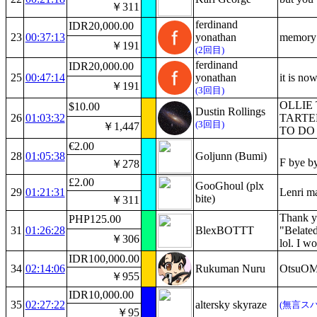
￥311
ferdinand
IDR20,000.00
23
00:37:13
yonathan
memory 
￥191
(2回目)
ferdinand
IDR20,000.00
25
00:47:14
yonathan
it is no
￥191
(3回目)
OLLIE 
$10.00
Dustin Rollings
26
01:03:32
TARTE
(3回目)
￥1,447
TO D
€2.00
28
01:05:38
Goljunn (Bumi)
F bye by
￥278
£2.00
GooGhoul (plx
29
01:21:31
Lenri m
bite)
￥311
Thank y
PHP125.00
31
01:26:28
BlexBOTTT
"Belate
￥306
lol. I w
IDR100,000.00
34
02:14:06
Rukuman Nuru
OtsuOMET
￥955
IDR10,000.00
35
02:27:22
altersky skyraze
(無言ス
￥95