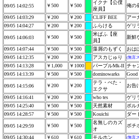
イクナ【公僕
￥500
￥500
俺の
09/05 14:02:55
座員】
09/05 14:03:29
￥200
￥200
CLIFF BEE
アー
09/05 14:04:27
￥200
￥200
ふらける
ゲリ
米ぱふ【座
￥500
￥500
新鮮
09/05 14:06:03
員】
09/05 14:07:44
￥500
￥500
藻屑のもずく
おは
09/05 14:12:35
￥200
￥200
アスカじゅり
(無言
09/05 14:13:28
￥1,000
￥1000
パープルMk-II
チャ
09/05 14:13:39
￥500
￥500
dominowarks
Good l
テラ・ぺた・
￥200
￥200
お告
09/05 14:15:06
エクサ
09/05 14:16:41
￥200
￥200
who tes
ゲリ
09/05 14:25:40
￥500
￥500
天然素材
ポル
09/05 14:28:57
￥500
￥500
Kouichi
ダー
名無しのカズ
￥500
￥500
ボチ
09/05 14:29:59
オ
09/05 14:30:44
￥610
￥610
モルホン
(無言