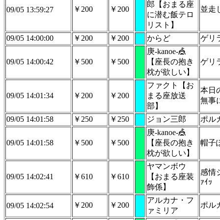
郎【おまる座
￥200
￥200
並走
09/05 13:59:27
に潜む飯テロ
リスト】
09/05 14:00:00
￥200
￥200
からど
ゲリ
庚-kanoe-🎪
09/05 14:00:42
￥500
￥500
【座長の抱き
ゲリ
枕が欲しい】
ファクト【お
本日
09/05 14:01:34
￥200
￥200
まる座放送
無事
部】
09/05 14:01:58
￥250
￥250
ジョン三郎
ポル
庚-kanoe-🎪
09/05 14:01:58
￥500
￥500
【座長の抱き
帽子
枕が欲しい】
ヤマンボウ
感情
09/05 14:02:41
￥610
￥610
【おまる座装
ｧｲｯ
飾係】
アルカナ・フ
￥200
￥200
ポル
09/05 14:02:54
ァミリア