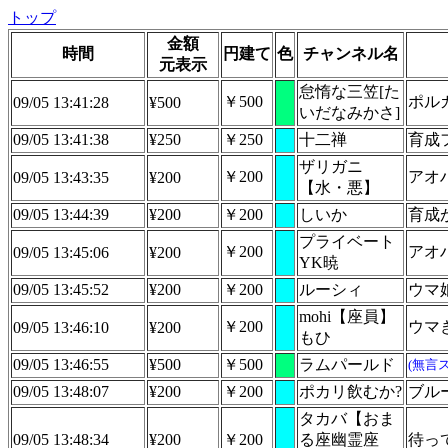
トップ
金額
時間
円建て
色
チャンネル名
元表示
怠惰な三笠[た
￥500
ポル
09/05 13:41:28
¥500
いだなみかさ]
09/05 13:41:38
¥250
￥250
十二禅
育成
ザリガニ
￥200
アオ
09/05 13:43:35
¥200
【水・悪】
09/05 13:44:39
¥200
￥200
しいか
育成
プライベート
￥200
アオ
09/05 13:45:06
¥200
YK暁
09/05 13:45:52
¥200
￥200
ルーシィ
ウマ
mohi【座員】
￥200
ウマ
09/05 13:46:10
¥200
もひ
09/05 13:46:55
¥500
￥500
ラムパールド
(無言
09/05 13:48:07
¥200
￥200
ポカリ飲むか?
ブル
タカバ【おま
09/05 13:48:34
¥200
￥200
る座幽霊座
待っ