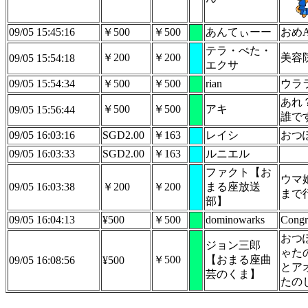
09/05 15:45:16
￥500
￥500
あんてぃーー
おめ
テラ・ぺた・
￥200
￥200
美容
09/05 15:54:18
エクサ
09/05 15:54:34
￥500
￥500
rian
ウラ
あれ
￥500
￥500
アキ
09/05 15:56:44
誰で
09/05 16:03:16
SGD2.00
￥163
レイシ
おつ
09/05 16:03:33
SGD2.00
￥163
ルニエル
ファクト【お
ウマ
09/05 16:03:38
￥200
￥200
まる座放送
まで行
部】
09/05 16:04:13
¥500
￥500
dominowarks
Congr
おつ
ジョン三郎
ゃた
￥500
【おまる座曲
09/05 16:08:56
¥500
とア
芸のくま】
たのし