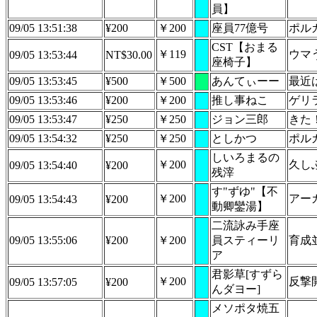
員】
09/05 13:51:38
¥200
￥200
座員77億号
ポル
CST【おまる
￥119
ウマ
09/05 13:53:44
NT$30.00
座椅子】
09/05 13:53:45
¥500
￥500
あんてぃーー
最近
09/05 13:53:46
¥200
￥200
推し事ねこ
ゲリ
09/05 13:53:47
¥250
￥250
ジョン三郎
きた
09/05 13:54:32
¥250
￥250
としかつ
ポル
しいろまるの
￥200
久し
09/05 13:54:40
¥200
残滓
す"ずゆ"【不
￥200
アー
09/05 13:54:43
¥200
動卿鑾湯】
二流詠み手座
09/05 13:55:06
¥200
￥200
員スティーリ
育成
ア
君影草[すずら
￥200
反撃
09/05 13:57:05
¥200
んダヨー]
メソポタ焼五