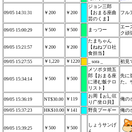
ジョン三郎
09/05 14:31:31
￥200
￥200
【おまる座曲
フル
芸のくま】
エー
￥500
￥500
まっつー
09/05 15:00:29
ク頑
たまちゃん
09/05 15:21:57
￥200
￥200
【ねねプロ社
食担当】
￥1,220
￥1220
09/05 15:27:55
_ sora _
初見
メソポタ焼五
郎【おまる座
先に
￥500
￥500
09/05 15:34:14
に潜む飯テロ
た。
リスト】
お周【ぉ辶巛
￥119
俺の
09/05 15:36:19
NT$30.00
り广坐ロ貝】
09/05 15:37:23
HK$10.00
￥141
野良プーギー
俺の
しょうサンげ
￥500
￥500
09/05 15:39:25
ん