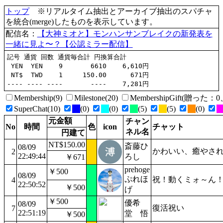
トップ
※リアルタイム抽出とアーカイブ抽出のスパチャ
を統合(merge)したものを表示しています。
配信名：
【大神ミオと】モンハンサンブレイクの新発表を
一緒に見よ〜？【公認ミラー配信】
記号 通貨 回数 通貨毎合計 円換算合計

 YEN  YEN    9       6610    6,610円

 NT$  TWD    1     150.00      671円

Membership(9)
Milestone(20)
MembershipGift(贈った
SuperChat(10)
(0)
(0)
(5)
(5)
(0)
元金額
チャン
No
時間
色
icon
チャット
ネル名
円建て
NT$150.00
斎藤ひ
08/09
かわいい、癒やさ
2
22:49:44
ろし
￥671
prehoge
￥500
08/09
ぷれほ
祝！動くミォ～ん
4
22:50:52
￥500
げ
￥500
優希
08/09
復活祝い
7
22:51:19
堂 悟
￥500