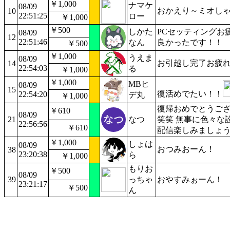
￥1,000
ナマケ
08/09
おかえり～ミオし
10
22:51:25
ロー
￥1,000
￥500
しかた
PCセッティングお
08/09
12
22:51:46
なん
良かったです！！
￥500
￥1,000
うえま
08/09
お引越し完了お疲
14
22:54:03
る
￥1,000
￥1,000
MBヒ
08/09
15
復活めでたい！！
22:54:20
デ丸
￥1,000
復帰おめでとうござ
￥610
08/09
21
なつ
笑笑 無事に色々な
22:56:56
￥610
配信楽しみましょ
￥1,000
しょは
08/09
おつみおーん！
38
23:20:38
ら
￥1,000
もりお
￥500
08/09
39
っちゃ
おやすみぉーん！
23:21:17
￥500
ん