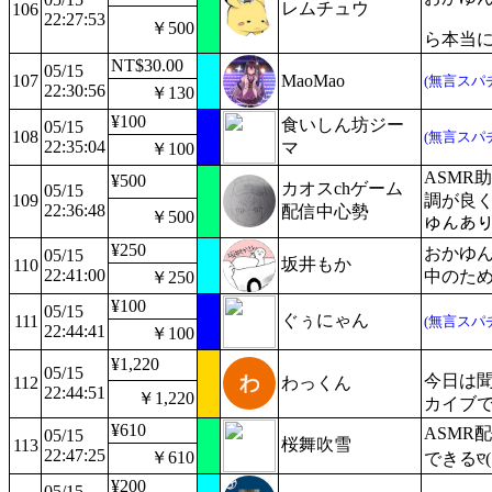
レムチュウ
106
22:27:53
￥500
ら本当
NT$30.00
05/15
107
MaoMao
(無言スパ
22:30:56
￥130
¥100
食いしん坊ジー
05/15
108
(無言スパ
22:35:04
マ
￥100
ASMR
¥500
カオスchゲーム
05/15
109
調が良く
22:36:48
配信中心勢
￥500
ゆんありが
¥250
おかゆん
05/15
坂井もか
110
22:41:00
中のた
￥250
¥100
05/15
ぐぅにゃん
111
(無言スパ
22:44:41
￥100
¥1,220
05/15
今日は
112
わっくん
22:44:51
￥1,220
カイブ
¥610
ASMR配
05/15
桜舞吹雪
113
22:47:25
￥610
できる୧⃛(๑
¥200
05/15