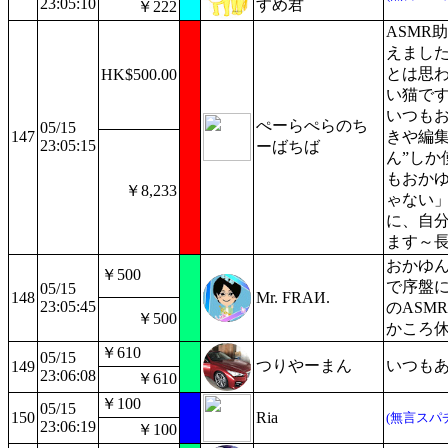
23:05:10
すめ君
￥222
ASMR
えまし
とは思
HK$500.00
い猫で
いつも
ぺーらぺらのち
05/15
147
きや編集
23:05:15
ーばちば
ん”しか
もおか
￥8,233
ゃない
に、自
ます～
おかゆん
￥500
で序盤に
05/15
148
Mr. FRAИ.
23:05:45
のASM
￥500
かころ
￥610
05/15
つりやーまん
いつも
149
23:06:08
￥610
￥100
05/15
150
Ria
(無言スパ
23:06:19
￥100