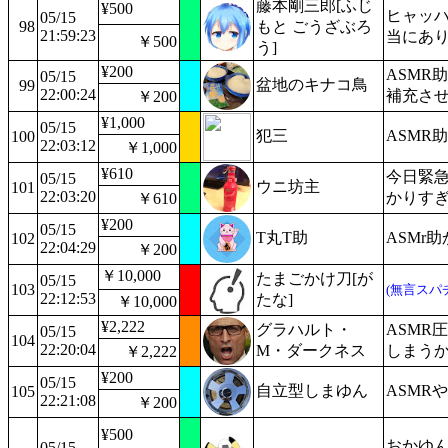
藤本剛三郎[ふじ
¥500
ヒャッハ
05/15
98
もと ごうざぶろ
21:59:23
当にあり
￥500
う]
¥200
ASMR
05/15
盆地のキナコ鳥
99
22:00:24
補充さ
￥200
¥1,000
05/15
犯三
ASMR
100
22:03:12
￥1,000
¥610
今日緊急
05/15
ウニ坊主
101
22:03:20
かりす
￥610
¥200
05/15
T丸T助
ASMr
102
22:04:29
￥200
￥10,000
たまごかけ刀[が
05/15
103
(無言スパ
22:12:53
たな]
￥10,000
¥2,222
グラハルト・
ASMR
05/15
104
22:20:04
M・ダークネス
しまう
￥2,222
¥200
05/15
自立型しまゆん
ASMR
105
22:21:08
￥200
¥500
おかゆ
05/15