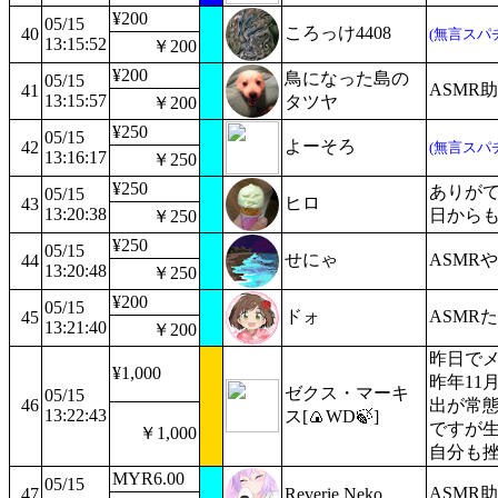
¥200
05/15
ころっけ4408
40
(無言スパ
13:15:52
￥200
¥200
鳥になった島の
05/15
ASMR
41
13:15:57
タツヤ
￥200
¥250
05/15
よーそろ
42
(無言スパ
13:16:17
￥250
¥250
ありがて
05/15
ヒロ
43
13:20:38
日から
￥250
¥250
05/15
せにゃ
ASMR
44
13:20:48
￥250
¥200
05/15
ドォ
ASMR
45
13:21:40
￥200
昨日で
¥1,000
昨年11
ゼクス・マーキ
05/15
46
出が常
13:22:43
ス[🍙WD🍃]
ですが
￥1,000
自分も
MYR6.00
05/15
ASMR
47
Reverie Neko