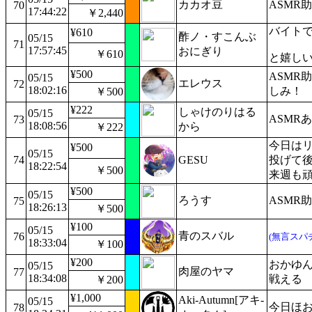
カカオ豆
ASMR
70
17:44:22
￥2,440
バイト
¥610
酢ノ・すこんぶ
05/15
71
17:57:45
おにぎり
￥610
と嬉しいで
¥500
ASMR
05/15
エレウス
72
18:02:16
しみ！
￥500
¥222
しゃけのりはる
05/15
ASMR
73
18:08:56
から
￥222
今日は
¥500
05/15
74
GESU
投げて後
18:22:54
￥500
来週も
¥500
05/15
ろうす
ASMR
75
18:26:13
￥500
¥100
05/15
青のスバル
76
(無言スパ
18:33:04
￥100
¥200
おかゆん
05/15
肉屋のヤマ
77
18:34:08
戦える
￥200
¥1,000
Aki-Autumn[アキ-
05/15
今日ほ
78