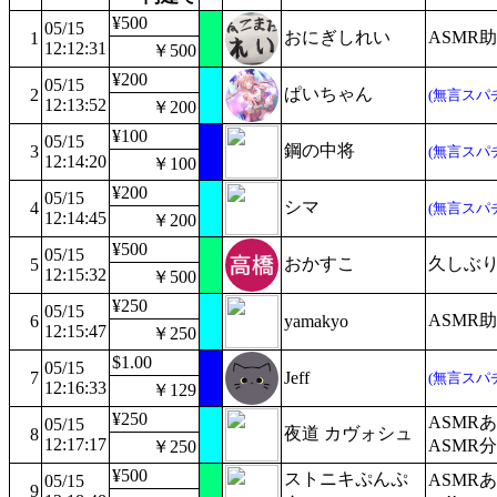
¥500
05/15
おにぎしれい
ASMR
1
12:12:31
￥500
¥200
05/15
ぱいちゃん
2
(無言スパ
12:13:52
￥200
¥100
05/15
鋼の中将
3
(無言スパ
12:14:20
￥100
¥200
05/15
シマ
4
(無言スパ
12:14:45
￥200
¥500
05/15
おかすこ
久しぶり
5
12:15:32
￥500
¥250
05/15
ASMR
6
yamakyo
12:15:47
￥250
$1.00
05/15
7
Jeff
(無言スパ
12:16:33
￥129
¥250
ASMR
05/15
夜道 カヴォシュ
8
12:17:17
ASMR
￥250
¥500
ストニキぷんぷ
ASMR
05/15
9