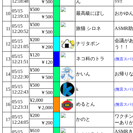
12:18:48
ん
ｯｯ!!
￥500
¥500
05/15
最高級にぼし
おかゆん
10
12:19:33
￥500
¥500
05/15
旅猫 シロネ
ASMR
11
12:20:52
￥500
¥200
会議があ
05/15
ナリタポン
12
12:21:05
う！！
￥200
¥120
05/15
ネコ科のトラ
13
(無言スパ
12:21:51
￥120
¥500
05/15
かいん
お帰りな
14
12:22:30
￥500
¥500
05/15
15
k
(無言スパ
12:22:43
￥500
¥2,000
05/15
めるとん
16
(無言スパ
12:23:31
￥2,000
¥200
ワクチ
05/15
かのと
17
12:24:05
ーあり
￥200
¥610
ASMR
05/15