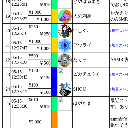
とやはるまき.
18
12:25:01
でおか
￥610
¥1,000
おかえり
05/15
人の刺身
19
12:25:27
のASM
￥1,000
¥250
05/15
いしぐ.
20
(無言スパ
12:26:16
￥250
¥1,000
05/15
フウライ
21
(無言スパ
12:27:47
￥1,000
¥500
05/15
たくっ
ASMR
22
12:28:22
￥500
¥120
05/15
ピカチュウ⚡️
23
(無言スパ
12:30:43
￥120
¥100
05/15
24
SHOU
(無言スパ
12:33:15
￥100
¥610
最近ス
05/15
はやたま
25
12:35:30
す。あ
￥610
asmr
¥2,000
張れそ