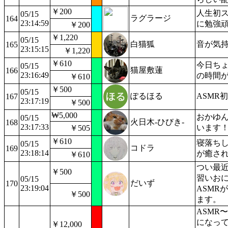
￥200
人生初
05/15
ラグラージ
164
23:14:59
に勉強
￥200
￥1,220
05/15
白猫狐
音が気
165
23:15:15
￥1,220
￥610
今日ち
05/15
猫屋敷蓮
166
23:16:49
の時間
￥610
￥500
05/15
ぽるほる
ASMR
167
23:17:19
￥500
₩5,000
おかゆん
05/15
火日木-ひびき-
168
23:17:33
います
￥505
￥610
寝落ち
05/15
コドラ
169
23:18:14
が癒され
￥610
つい最
￥500
習いお
05/15
だいず
170
23:19:04
ASMR
￥500
ます。
ASMR
になっ
￥12,000