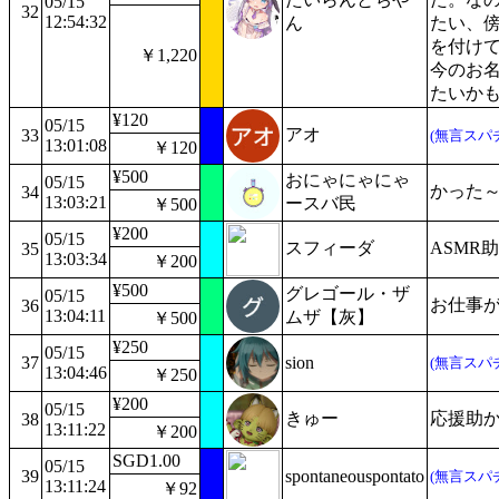
05/15
32
12:54:32
ん
たい、
を付け
￥1,220
今のお
たいかも
¥120
05/15
アオ
33
(無言スパ
13:01:08
￥120
¥500
おにゃにゃにゃ
05/15
かった
34
13:03:21
ースバ民
￥500
¥200
05/15
スフィーダ
ASMR
35
13:03:34
￥200
¥500
グレゴール・ザ
05/15
お仕事
36
13:04:11
ムザ【灰】
￥500
¥250
05/15
37
sion
(無言スパ
13:04:46
￥250
¥200
05/15
きゅー
応援助
38
13:11:22
￥200
SGD1.00
05/15
39
spontaneouspontato
(無言スパ
13:11:24
￥92