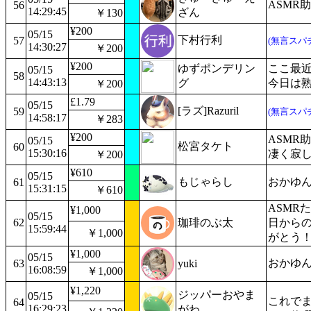
ASMR
56
14:29:45
ざん
￥130
¥200
05/15
下村行利
57
(無言スパ
14:30:27
￥200
¥200
ゆずポンデリン
ここ最
05/15
58
14:43:13
グ
今日は
￥200
£1.79
05/15
[ラズ]Razuril
59
(無言スパ
14:58:17
￥283
¥200
ASMR
05/15
松宮タケト
60
15:30:16
凄く寂
￥200
¥610
05/15
もじゃらし
おかゆん
61
15:31:15
￥610
ASMR
¥1,000
05/15
62
珈琲のぶ太
日から
15:59:44
￥1,000
がとう
¥1,000
05/15
おかゆん
63
yuki
16:08:59
￥1,000
¥1,220
ジッパーおやま
05/15
これでま
64
16:29:23
がわ