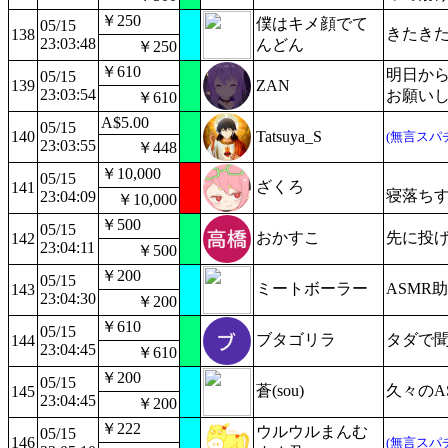
￥250
僕はキメ顔でて
05/15
きたき
138
23:03:48
んどん
￥250
￥610
明日か
05/15
139
ZAN
23:03:54
お願い
￥610
A$5.00
05/15
140
Tatsuya_S
(無言スパ
23:03:55
￥448
￥10,000
05/15
ざくろ
141
寝落ち
23:04:09
￥10,000
￥500
05/15
おかすこ
先に投げ
142
23:04:11
￥500
￥200
05/15
ミートボーラー
ASMR
143
23:04:30
￥200
￥610
05/15
ブタゴリラ
タダで聞
144
23:04:45
￥610
￥200
05/15
蒼(sou)
久々のA
145
23:04:45
￥200
￥222
ウルウルまんむ
05/15
146
(無言スパ