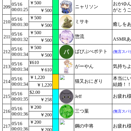
￥500
おかゆん
05/16
ニャリソン
209
00:01:25
がとう
￥500
￥500
05/16
ミサキ
210
癒しを
00:01:30
￥500
￥500
05/16
惣流
211
ASMR
00:01:32
￥500
￥500
05/16
ぱぴぷぺポテト
212
(無言スパ
00:01:34
￥500
¥610
05/16
がーやん
気持ち
213
00:01:34
￥610
￥1,220
本当にい
05/16
猫又おにぎり
214
00:01:34
結婚！
￥1,220
$2.00
05/16
お疲れ
215
Jeff
00:01:35
￥258
￥200
05/16
三つ葉
216
(無言スパ
00:01:36
￥200
￥200
05/16
鋼の中将
お疲れ
217
00:01:36
￥200