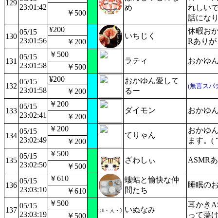
129
23:01:42
め
れしいで
￥500
話になり
¥200
休暇おか
05/15
いちじく
130
23:01:56
Rあり
￥200
￥500
05/15
ラティ
おかゆん
131
23:01:58
￥500
¥200
おかゆん愛して
05/15
132
(無言スパ
23:01:58
るー
￥200
￥200
05/15
ダイモン
おかゆ
133
23:02:41
￥200
￥200
おかゆん
05/15
てりゃん
134
23:02:49
ます。( ˘ω
￥200
￥500
05/15
ざわしぃ
ASMR
135
23:02:50
￥500
￥610
螻蛄と愉快な仲
05/15
睡眠の
136
23:03:10
間たち
￥610
￥500
耳かきA
05/15
いぬなみ
137
23:03:19
って蕩
￥500