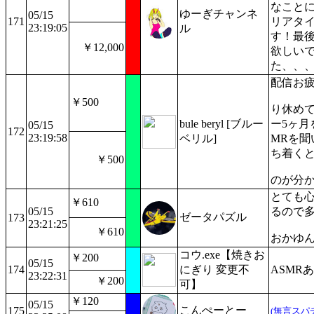
なこと
ゆーぎチャンネ
05/15
171
リアタイ
23:19:05
ル
す！最
￥12,000
欲しいで
た、、
配信お
￥500
り休め
bule beryl [ブルー
ー5ヶ月
05/15
172
23:19:58
ベリル]
MRを聞
ち着く
￥500
のが分
とても
￥610
05/15
るので
ゼータパズル
173
23:21:25
￥610
おかゆ
コウ.exe【焼きお
￥200
05/15
174
にぎり 変更不
ASMR
23:22:31
￥200
可】
￥120
05/15
こんぺーとー
175
(無言スパ