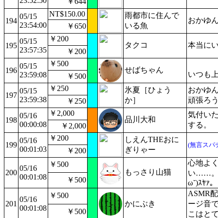
23:52:50
￥644
NT$150.00
雨都市に住んで
05/15
おかゆん
194
23:54:00
いる魚
￥650
￥200
05/15
タクコ
本当に
195
23:57:35
￥200
￥500
05/15
せばちゃん
196
いつも
23:59:08
￥500
￥250
氷夏［ひょう
おかゆ
05/15
197
23:59:38
か］
頑張ろ
￥250
￥2,000
気付いた
05/16
品川大和
198
00:00:08
する。
￥2,000
￥200
しえんTHEおに
05/16
199
(無言スパ
00:01:03
ぎりゃー
￥200
心地よ
￥500
05/16
もっさり山猫
200
い……。
00:01:08
￥500
ω˘)ｽﾔｧ。
ASMR
￥500
05/16
201
かにぶき
ージ音
00:01:08
￥500
こはと