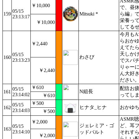
ASMR
￥10,000
で、昼
05/15
159
Mitsuki *
ら編」
23:13:17
栄養って
￥10,000
してる
今月もA
らおかゆ
￥2,440
えてた
天しかけ
05/15
わさび
160
23:13:23
でスパ
りゃー
￥2,440
ん大好
ださい
￥610
配信お疲
05/15
N組長
161
23:14:02
ってしま
￥610
￥500
05/15
ヒナタ_ヒナ
おかゆちゃ
162
23:14:03
￥500
ASMR
￥2,000
ジェレミア・ゴ
ど、耳フ
05/15
163
23:14:10
ッドバルト
それす
￥2,000
らしい