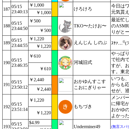
￥1,000
今日は
05/15
けろけろ
187
23:40:13
元気貰
￥1,000
最近忙
￥500
05/15
188
TKO〜たけお〜
のASM
23:44:50
￥500
りがと
￥1,220
05/15
えんじん しのぶ
189
ｽﾔｧ…⁽⁽(੭
23:44:55
￥1,220
やっぱり
￥610
で社内で
05/15
河城旧式
190
23:46:35
すが、お
￥610
す。東北
いつも
￥2,440
おかゆんすこす
05/15
191
からも
23:50:12
こおにぎりゃー
￥2,440
せが、巡
メンバー
￥1,220
に帰宅
05/15
もちづき
192
23:51:14
おかゆ
￥1,220
よかっ
$4.99
05/15
193
Underminer49
(無言スパ