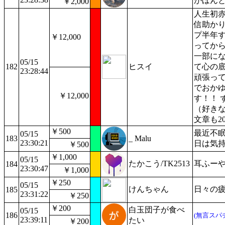
がほん
￥2,000
人生初赤
信助かり
プ半年す
￥12,000
ってから
一部に
05/15
182
ヒスイ
て心の底
23:28:44
頑張っ
でおか
￥12,000
す！！ 
（好きな
文章も2
￥500
最近不眠
05/15
183
_ Malu
23:30:21
日は気
￥500
￥1,000
05/15
たかこう/TK2513
耳ふー
184
23:30:47
￥1,000
￥250
05/15
けんちゃん
日々の疲
185
23:31:22
￥250
￥200
白玉団子が食べ
05/15
186
(無言スパ
23:39:11
たい
￥200