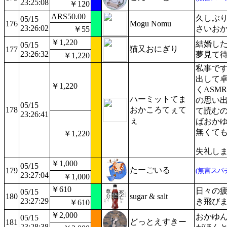
23:25:08
￥120
ARS50.00
久しぶり
05/15
176
Mogu Nomu
23:26:02
さいお
￥55
￥1,220
結婚し
05/15
猫又おにぎり
177
23:26:32
夢見て
￥1,220
私事で
出して
￥1,220
くASM
ハーミットてま
の思い出
05/15
178
おかころてぇて
て読む
23:26:41
ぇ
ばおかゆ
無くても
￥1,220
失礼しま
￥1,000
05/15
たーごいる
179
(無言スパ
23:27:04
￥1,000
￥610
日々の疲
05/15
180
sugar & salt
23:27:29
き飛びま
￥610
￥2,000
おかゆ
05/15
どっとえすきー
181
23:28:38