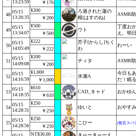
13:23:59
￥176
¥200
ろ過された蓮の
05/15
ASMR
48
13:26:35
根[はすのね]
￥200
¥500
丁度お
05/15
ウト
49
13:34:07
え。明
￥500
¥222
芥子[からし]ちく
05/15
わーい
50
14:05:49
わ
￥222
¥200
05/15
チィタ
ASMR
51
14:09:08
￥200
¥1,000
今日もあ
05/15
水瀬A
52
14:16:59
だ！眠
￥1,000
¥610
05/15
CAD_キャド
おかゆ
53
14:18:35
￥610
¥250
05/15
ゆいと
おやすみな
54
14:28:31
￥250
¥250
05/15
こひー
55
(無言スパ
14:28:56
￥250
NT$30.00
きゅーきゅーえ
05/15