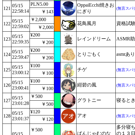
PLN5.00
OppaiEcchi焼きお
05/15
121
(無言スパ
22:58:14
にぎり
￥143
￥2,000
05/15
花鳥風月
資格試
122
22:59:02
￥2,000
¥200
05/15
レインドリーム
ASMR
123
22:59:35
￥200
¥200
05/15
とりごもく
asmr
124
22:59:47
￥200
¥100
05/15
チゲ
125
(無言スパ
23:00:12
￥100
¥100
05/15
紺碧の風
126
(無言スパ
23:00:41
￥100
￥500
05/15
グラトニー
寝ると
127
23:01:28
￥500
¥120
05/15
アオ
128
(無言スパ
23:01:37
￥120
多分寝
￥500
ぱんじゃむのな
の１３
05/15