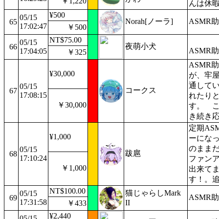
￥1,220
んは休暇
¥500
05/15
Norah[ノーラ]
ASMR
65
17:02:47
￥500
NT$75.00
05/15
夜萌小犬
66
ASMR
17:04:05
￥325
ASMR
¥30,000
が、牢
通して
05/15
コークス
67
17:08:15
れたり
￥30,000
す。 
き続き
定期AS
¥1,000
ーにな
のまま
05/15
跋扈
68
17:10:24
ファン
￥1,000
出来て
す！。
NT$100.00
猫じゃらしMark
05/15
ASMR
69
17:31:58
II
￥433
¥2,440
05/15