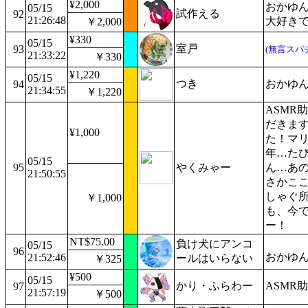
¥2,000
おかゆ
05/15
試作える
92
21:26:48
大好き
￥2,000
¥330
05/15
室戸
93
(無言スパ
21:33:22
￥330
¥1,220
05/15
つき
おかゆん
94
21:34:55
￥1,220
ASMR
だきま
¥1,000
た！マ
年…た
05/15
95
やくみゃー
ん…あ
21:50:55
さかこ
しゃぐ
￥1,000
も、今
ー！
NT$75.00
負け犬にアンコ
05/15
96
おかゆ
21:52:46
ールはいらない
￥325
¥500
05/15
かり・ふらわー
ASMR
97
21:57:19
￥500