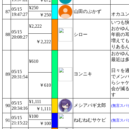
￥672
¥250
05/15
山田のぶかず
87
オカユ
19:47:27
￥250
いつも快
¥2,222
おかゆん
05/15
88
シロー
年前の耳
20:08:27
増えて
￥2,222
りある
おかゆ
最近は
¥610
日々を
05/15
ヨンニキ
89
でメン
20:31:54
らシャ
￥610
会が減
す
¥1,111
05/15
メシアバギ太郎
90
(無言スパ
20:34:16
￥1,111
¥100
05/15
ねむねむサケビ
91
(無言スパ
21:15:22
￥100