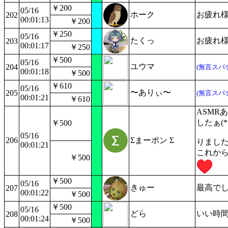
￥200
05/16
ホーク
お疲れ
202
00:01:13
￥200
￥250
05/16
たくっ
お疲れ様でs
203
00:01:17
￥250
￥500
05/16
ユウマ
204
(無言スパ
00:01:18
￥500
￥610
05/16
〜ありぃ〜
205
(無言スパ
00:01:21
￥610
ASMR
したぁ(
￥500
05/16
206
Σまーポン Σ
りました
00:01:21
これから
￥500
￥500
05/16
きゅー
最高で
207
00:01:22
￥500
￥500
05/16
どら
いい時
208
00:01:24
￥500