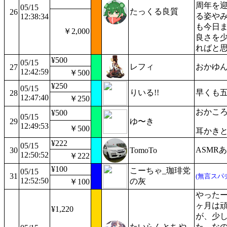
周年を
05/15
たっくる良質
26
る姿や
12:38:34
も今日
￥2,000
良さを
ればと
¥500
05/15
レフィ
おかゆん
27
12:42:59
￥500
¥250
05/15
りいる!!
早くも
28
12:47:40
￥250
おかこ
¥500
05/15
29
ゆ〜き
12:49:53
￥500
耳かき
¥222
05/15
ASMR
30
TomoTo
12:50:52
￥222
¥100
こーちゃ_珈琲党
05/15
31
(無言スパ
12:52:50
の灰
￥100
やったー
ヶ月は頑
¥1,220
が、少
たいらんとちや
た。な