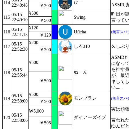
ひー
114
ASMR
22:48:48
￥200
¥500
昨日が
05/15
115
Swing
22:49:10
言って
￥500
¥120
05/15
116
Ufieha
(無言スパ
22:51:18
￥120
¥200
05/15
しろ310
久しぶ
117
22:52:30
￥200
ASMR
¥500
になっ
を推す
05/15
ぬーん
118
22:55:44
が、最近
￥500
キして
い......
¥500
05/15
モンブラン
119
(無言スパ
22:58:00
￥500
実は頑
₩5,000
05/15
ダイアーズイブ
120
言われた
22:58:06
￥505
ゆんだ