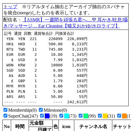
トップ
※リアルタイム抽出とアーカイブ抽出のスパチャ
を統合(merge)したものを表示しています。
配信名：
【ASMR】一週間を頑張る君へ…💜 耳かき/吐息/囁
き/マッサージ… Ear Cleaning【猫又おかゆ/ホロライブ】
記号 通貨 回数 通貨毎合計 円換算合計

 YEN  YEN  221     226099  226,099円

 HK$  HKD    1     500.00    8,233円

 NT$  TWD   11     745.00    3,231円

 EUR  EUR    2      10.00    1,345円

   $  USD    3       7.99    1,032円

 WON  KRW    2      10000    1,010円

 SGD  SGD    2       6.00      557円

  A$  AUD    1       5.00      448円

   £  GBP    1       1.79      283円

 MYR  MYR    1       6.00      176円

 PLN  PLN    1       5.00      143円

 ARS  ARS    1      50.00       55円

Membership(0)
Milestone(0)
SuperChat(247)
(19)
(73)
(99)
(31)
(1
元金額
No
時間
色
icon
チャンネル名
チャッ
円建て