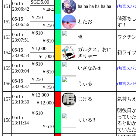
SGD5.00
05/15
151
ha ha ha ha ha ha
(無言スパ
23:06:42
￥464
￥250
値落ち
05/15
わたお
152
23:06:56
す！
￥250
￥610
05/15
暁
ワクチ
153
23:07:51
￥610
￥1,000
ガルクス。おに
05/15
初ライブ
154
23:08:53
ぎりゃー
￥1,000
￥610
05/15
いざなみ⚓️
155
(無言スパ
23:09:04
￥610
￥250
05/15
うぃる
156
(無言スパ
23:09:37
￥250
￥12,000
05/15
じげる
気持ちええ
157
23:10:30
￥12,000
明後日
￥610
ってい
05/15
りいる!!
158
23:11:14
ると助か
￥610
ていた