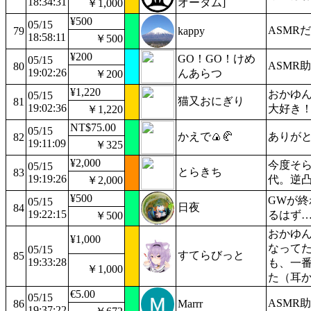
18:34:31
オータム]
￥1,000
¥500
05/15
ASMR
79
kappy
18:58:11
￥500
¥200
GO！GO！けめ
05/15
ASMR助
80
19:02:26
んあらつ
￥200
¥1,220
おかゆん
05/15
猫又おにぎり
81
19:02:36
大好き
￥1,220
NT$75.00
05/15
かえで🍙🥐
ありが
82
19:11:09
￥325
¥2,000
今度そ
05/15
とらきち
83
19:19:26
代。逆
￥2,000
¥500
GWが終
05/15
日夜
84
19:22:15
るはず
￥500
おかゆん
¥1,000
なって
05/15
すてらびっと
85
19:33:28
も、一
￥1,000
た（耳
€5.00
05/15
ASMR
86
Marrr
19:37:22