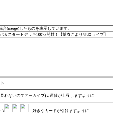
merge)したものを表示しています。
＆スタートデッキ100×3開封！【博衣こより/ホロライブ】
ット
見れないのでアーカイブ代 運値が上昇しますように
おつ
好きなカードが引けますように