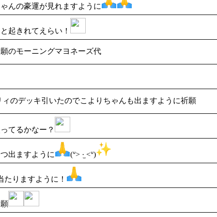
ちゃんの豪運が見れますように
んと起きれてえらい！
祈願のモーニングマヨネーズ代
リィのデッキ引いたのでこよりちゃんも出ますように祈願
入ってるかなー？
やつ出ますように
(ᐡ> ·̫ <ᐡ)
番当たりますように！
祈願