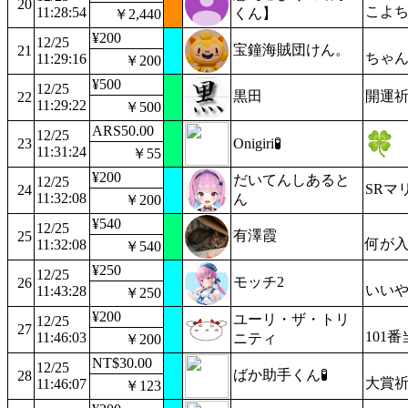
20
こよ
11:28:54
くん】
￥2,440
¥200
12/25
宝鐘海賊団けん。
21
ちゃ
11:29:16
￥200
¥500
12/25
黒田
開運
22
11:29:22
￥500
ARS50.00
12/25
23
Onigiri🧪
11:31:24
￥55
¥200
だいてんしあると
12/25
SRマ
24
11:32:08
ん
￥200
¥540
12/25
有澤霞
25
何が
11:32:08
￥540
¥250
12/25
モッチ2
26
いい
11:43:28
￥250
¥200
ユーリ・ザ・トリ
12/25
27
101
11:46:03
ニティ
￥200
NT$30.00
12/25
ばか助手くん🧪
28
大賞
11:46:07
￥123