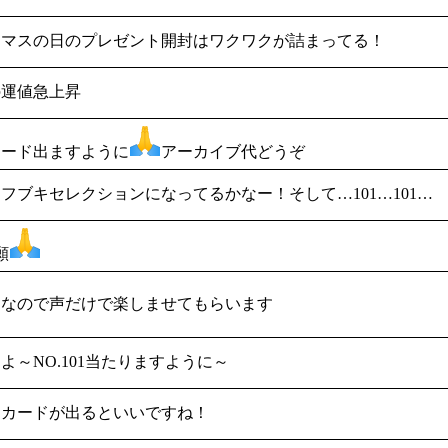
スマスの日のプレゼント開封はワクワクが詰まってる！
の運値急上昇
カード出ますように
アーカイブ代どうぞ
フブキセレクションになってるかなー！そして…101…101…
願
中なので声だけで楽しませてもらいます
よ～NO.101当たりますように～
なカードが出るといいですね！