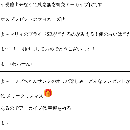
タイ視聴出来なくて残念無念御免アーカイブ代です
スマスプレゼントのマヨネーズ代
よ～マリィのプライドSRが当たるのがみえる！俺の占いは当
よ~！！！明けましておめでとうございます！
よ～♪わおーん♪
こよ～！フブちゃんサンタのオリパ楽しみ！どんなプレゼント
代 メリークリスマス
あるのでアーカイブ代 幸運を祈る
こよ～