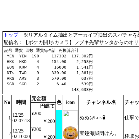
トップ
※リアルタイム抽出とアーカイブ抽出のスパチャを統合(
配信名：【ポケカ開封/カメラ】フブキ先輩サンタからのオリパ
記号 通貨 回数 通貨毎合計 円換算合計

 YEN  YEN  190     137302  137,302円

 HK$  HKD    4     154.00    2,258円

 WON  KRW    4      16000    1,541円

 NT$  TWD    9     330.00    1,361円

 ARS  ARS    3     570.00      637円

 SGD  SGD    2       6.40      539円

元金額
No
時間
色
icon
チャンネル名
チャ
円建て
¥200
12/25
ぬぬ@Lust🧪
仕事で
1
02:07:18
￥200
¥200
12/25
宝鐘海賊団けん。
2
枠取
02:10:00
￥200