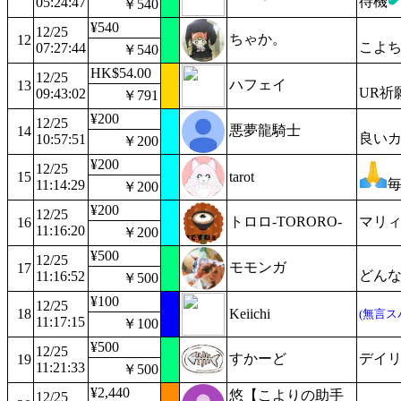
待機
05:24:47
￥540
¥540
12/25
ちゃか。
12
こよ
07:27:44
￥540
HK$54.00
12/25
ハフェイ
13
UR祈
09:43:02
￥791
¥200
12/25
悪夢龍騎士
14
良い
10:57:51
￥200
¥200
12/25
15
tarot
11:14:29
￥200
¥200
12/25
トロロ-TORORO-
マリ
16
11:16:20
￥200
¥500
12/25
モモンガ
17
どん
11:16:52
￥500
¥100
12/25
18
Keiichi
(無言ス
11:17:15
￥100
¥500
12/25
すかーど
デイ
19
11:21:33
￥500
¥2,440
悠【こよりの助手
12/25