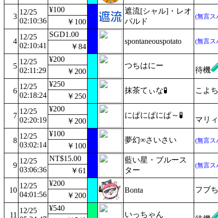
¥100
遮流[シャル]・レオ
12/25
3
(無言ス
02:10:36
パルド
￥100
SGD1.00
12/25
4
spontaneouspotato
(無言ス
02:10:41
￥84
¥200
12/25
つちはにー
5
待機
02:11:29
￥200
¥250
12/25
抹茶てぃな🧪
こよち
6
02:18:24
￥250
¥200
12/25
にぱにぱにぱ～🧪
7
マリ
02:20:19
￥200
¥100
12/25
夢幻∞さいさい
8
(無言ス
03:02:14
￥100
NT$15.00
藍い星・ブルース
12/25
9
(無言ス
03:06:36
ター
￥61
¥200
12/25
フブち
10
Bonta
04:01:56
￥200
¥540
12/25
いっちゃん
11