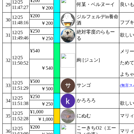
¥200
12/25
何某・ベルヌーイ
良い
29
11:47:27
￥200
¥200
ジルフェルデin養命
12/25
30
フブ
11:48:16
酒
￥200
¥250
絶対零度のらもー
12/25
欲し
31
11:49:46
る
￥250
¥540
メリ
12/25
絢 [ジュン]
32
ため
11:50:52
￥540
よち
¥500
12/25
サンゴ
33
(無言ス
11:51:29
￥500
¥250
12/25
かろろろ
34
欲しい
11:51:38
￥250
¥1,000
12/25
にぬむ
マリ
35
11:52:28
￥1,000
¥200
こーきちO2（エー
12/25
マリィ
36
11:53:09