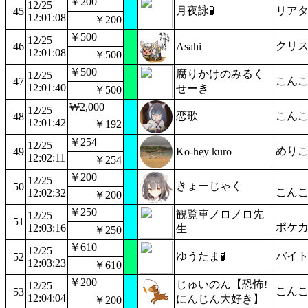
￥200
12/25
月夜詠🧪
リア
45
12:01:08
￥200
￥500
12/25
クリ
46
Asahi
12:01:08
￥500
￥500
腐りかけのみるく
12/25
こんこ
47
12:01:40
せーき
￥500
₩2,000
12/25
恋歌
こんこ
48
12:01:42
￥192
￥254
12/25
めりこ
49
Ko-hey kuro
12:02:11
￥254
￥200
12/25
きょーじゃく
50
こん
12:02:32
￥200
￥250
観覧車ノロノロ先
12/25
51
ポケカ
12:03:16
生
￥250
￥610
12/25
ゆうたま🧪
バイト
52
12:03:23
￥610
￥200
じゅいのん【恐怖!
12/25
こん
53
12:04:04
にんじん大好き】
￥200