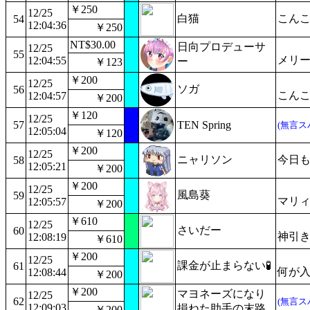
￥250
12/25
白猫
こんこ
54
12:04:36
￥250
NT$30.00
日向プロデューサ
12/25
55
メリ
12:04:55
ー
￥123
￥200
12/25
ソガ
56
こんこ
12:04:57
￥200
￥120
12/25
57
TEN Spring
(無言ス
12:05:04
￥120
￥200
12/25
ニャリソン
今日
58
12:05:21
￥200
￥200
12/25
風島葵
59
マリ
12:05:57
￥200
￥610
12/25
さいだー
60
神引
12:08:19
￥610
￥200
12/25
課金が止まらない🧪
61
何が
12:08:44
￥200
￥200
マヨネーズになり
12/25
62
(無言ス
12:09:03
損ねた助手の末路
￥200