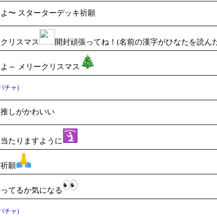
よ〜 スターターデッキ祈願
ークリスマス
開封頑張ってね！(名前の漢字がひなたを読ん
よ～ メリークリスマス
パチャ)
も推しがかわいい
ィ当たりますように
き祈願
入ってるか気になる
パチャ)