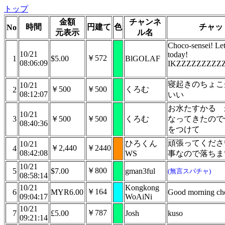
トップ
金額
チャンネ
時間
円建て
色
チャッ
No
元表示
ル名
Choco-sensei! Let'
10/21
today!
￥572
1
$5.00
BlGOLAF
08:06:09
IKZZZZZZZZZ
寝起きのちょこ
10/21
￥500
￥500
くろむ
2
08:12:07
いい
お水たすかる 
10/21
3
￥500
￥500
くろむ
なってきたので
08:40:36
をつけて
頑張ってくださ
ひろくん
10/21
￥2,440
￥2440
4
08:42:08
WS
事なので落ちま
10/21
￥800
5
$7.00
gman3ful
(無言スパチャ)
08:58:14
10/21
Kongkong
￥164
6
MYR6.00
Good morning ch
09:04:17
WoAiNi
10/21
￥787
7
£5.00
Josh
kuso
09:21:14