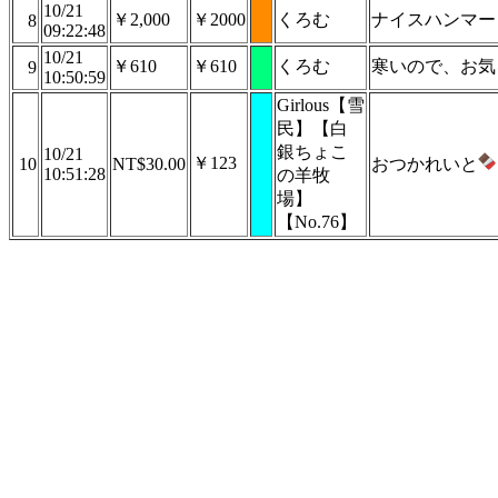
10/21
￥2,000
￥2000
くろむ
ナイスハンマー
8
09:22:48
10/21
￥610
￥610
くろむ
寒いので、お気
9
10:50:59
Girlous【雪
民】【白
銀ちょこ
10/21
￥123
10
NT$30.00
​おつかれいと
10:51:28
の羊牧
場】
【No.76】