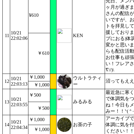
先日、メンバ
ヶ月が過ぎ
さんの配信
¥610
いですが、
トを拝見し
援しておりま
10/21
11
KEN
22:02:06
プにおる)体
変かと思い
らも配信活
￥610
お仕事も頑
い！フレアさん
∇//)\
￥1,000
ウルトラティ
10/21
沼ってもえ
12
22:03:13
ー
￥1,000
最近急に寒
￥500
で体調気を
10/21
みるみる
13
22:03:55
ね！今日も
￥500
みー！！ᐠ( ᐢ ᵕ 
アーカイブ
￥1,000
10/21
14
お茶の子
体調に気を
22:04:34
￥1,000
ください！