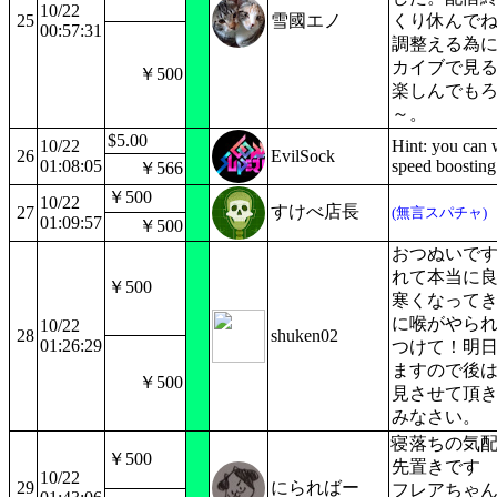
10/22
25
雪國エノ
くり休んでね
00:57:31
調整える為
カイブで見
￥500
楽しんでも
～。
$5.00
10/22
Hint: you can 
26
EvilSock
01:08:05
speed boosting
￥566
￥500
10/22
すけべ店長
27
(無言スパチャ)
01:09:57
￥500
おつぬいで
れて本当に
￥500
寒くなって
に喉がやら
10/22
28
shuken02
01:26:29
つけて！明
ますので後
￥500
見させて頂
みなさい。
寝落ちの気
￥500
先置きです
10/22
29
にらればー
フレアちゃ