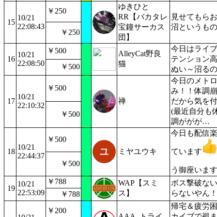
ゆきひと
￥250
RR【バカタレ
見せてもら
10/21
15
22:08:43
宝鐘サーカス
沼というも
￥250
団】
今日はライ
￥500
AlleyCat野良
10/21
16
テンション
22:08:50
猫
￥500
ぬい～沼る
今日のメト
￥500
み！！体調
10/21
17
禅
だから気を
22:10:32
(最近自分も
￥500
調ががが…
今日も配信
￥500
10/21
18
ミヤユウキ
ています
22:44:37
￥500
う御座いま
￥788
WAP【スミ
ボス撃破な
10/21
19
22:53:09
ス】
らないやん
￥788
帰宅＆疲労
￥200
AAA_トライ
カイブで視