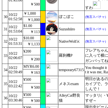
01:43:06
￥500
すわ
￥1,000
10/22
ぽこぽこ
30
(無言スパチャ)
01:52:58
￥1,000
$1.00
10/22
31
Suzushiiro
(無言スパチャ)
01:53:04
￥113
$10.00
10/22
32
NativeWolf⚔
(無言スパチャ)
01:53:31
￥1,133
フレアちゃ
¥200
10/22
羅刹機P
に入って横
33
02:06:07
￥200
ガンバって
MYR6.00
10/22
You thought 
34
temporary67315
02:59:49
t it was me, R
￥163
明日がある
¥500
10/22
35
メネスexam
カイブで。
03:22:42
￥500
しんで！
¥500
AlleyCat野良
マッタリ( ・
10/22
36
03:30:46
猫
すぜ～
￥500
脱出中ビー
¥200