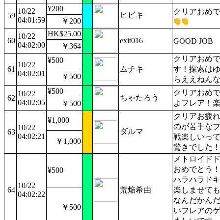
¥200
10/22
クリアおめ
ヒビキ
59
04:01:59
￥200
HK$25.00
10/22
60
exit016
GOOD JOB
04:02:00
￥364
クリアおめ
¥500
10/22
61
ムチキ
す！探索は
04:02:01
￥500
らええねん
¥500
クリアおめ
10/22
ちゃたろう
62
04:02:05
よフレア！
￥500
クリアお疲
¥1,000
のが苦手なフ
10/22
ダルマ
63
04:02:21
戦楽しいっ
￥1,000
驚きでした
メトロイド
おめでとう
¥500
ハラハラド
10/22
64
荒焔希由
楽しませて
04:02:22
なんだかん
￥500
いフレアの