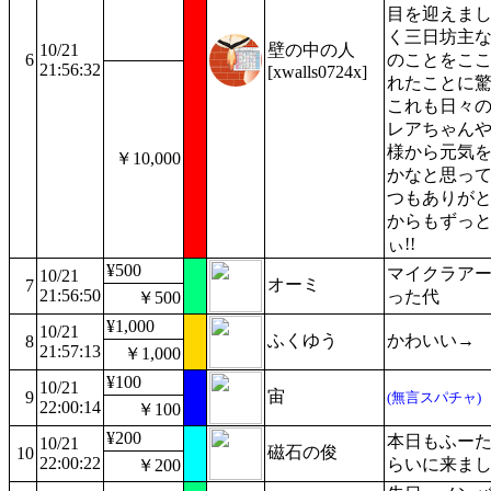
目を迎えま
く三日坊主
10/21
壁の中の人
6
のことをこ
21:56:32
[xwalls0724x]
れたことに
これも日々
レアちゃん
様から元気
￥10,000
かなと思っ
つもありがと
からもずっ
ぃ!!
¥500
マイクラア
10/21
オーミ
7
21:56:50
った代
￥500
¥1,000
10/21
ふくゆう
かわいい→
8
21:57:13
￥1,000
¥100
10/21
宙
9
(無言スパチャ)
22:00:14
￥100
¥200
本日もふー
10/21
磁石の俊
10
22:00:22
らいに来ま
￥200