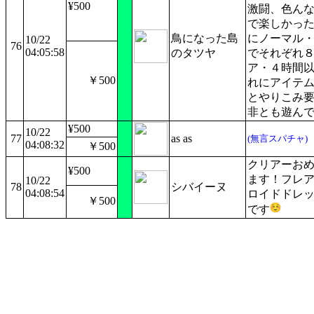
¥500
激闘、色ん
で楽しかっ
鳥になった島
にノーマル
10/22
76
04:05:58
のタツヤ
でそれぞれ
ア・４時間
￥500
れにアイテ
とやりこみ
非とも遊ん
¥500
10/22
77
as as
(無言スパチャ)
04:08:32
￥500
クリアーお
¥500
ます！フレ
10/22
78
シバイーヌ
04:08:54
ロイドドレ
￥500
です