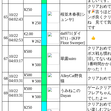
ましいです
クリアおめ
¥250
す
言うほ
桜並木春夜[シ
10/22
65
ンポ良くク
04:02:43
ュンヤ]
ね 見てて
￥250
です
dai971{ダイ
€2.00
10/22
66
971} - [KFP
04:02:53
￥262
Floor Sweeper]
クリアおめ
¥500
ボス戦も慣
10/22
67
翠露suiro
沼してない
04:03:17
1番時間かか
￥500
かった！！
¥500
AlleyCat野良
10/22
クリアおめ
68
04:03:31
猫
￥500
ゲームクリ
¥500
うみねこの
10/22
フレアちゃ
69
04:03:31
Dayan
￥500
でしたよー
クリアおめ
¥250
い楽しむフ