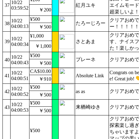
10/22
37
紅月ユキ
エイムモー
03:59:52
￥200
超楽しいよ
¥500
クリアおめ
10/22
たろーじろー
38
04:00:13
ー！！！！
￥500
クリアおめ
¥1,000
10/22
39
さとあま
す、ナイス
04:00:34
￥1,000
た！楽しか
¥500
10/22
プレーネ
クリアおめ
40
04:00:43
￥500
CA$10.00
Congrats on be
10/22
41
Absolute Link
04:00:51
e! Great job!
￥910
¥500
10/22
クリアおめ
42
as as
04:00:52
￥500
¥500
10/22
来栖崎ゆき
クリアおめ
43
04:00:53
￥500
クリアおめ
探索楽し過
¥500
ちゃいます
マップの黒