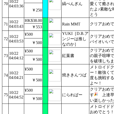
10/22
70
縞ぺんぎん
愛くて癒さ
04:03:36
たよ♪素敵な
￥250
とう
HK$38.00
10/22
クリアおめ
71
Rain MMT
04:03:43
￥553
YUKI［D.B.ア
¥500
クリアおめ
10/22
72
ンジーは推し
04:03:53
バイオいい
￥500
なのか］
クリアおめ
¥500
10/22
73
紅葉書
の親子喧嘩
04:04:12
￥500
を破壊しちま
メトロイド
¥500
ー！敵強く
10/22
焼ききんつば
74
04:04:21
度も挑戦す
￥500
よ〜！
クリアおめ
¥500
10/22
75
にらればー
す
上達早
04:04:52
￥500
い楽しかっ
メトロイド
おめでとう