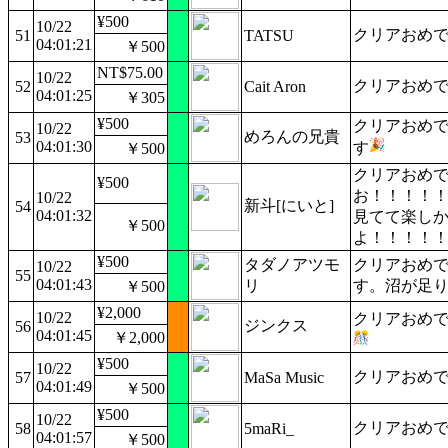
¥500
10/22
クリアおめ
51
TATSU
04:01:21
￥500
NT$75.00
10/22
クリアおめ
52
Cait Aron
04:01:25
￥305
¥500
クリアおめ
10/22
めろんの兄貴
53
04:01:30
す
￥500
クリアおめ
¥500
お！！！！
10/22
新斗[にいと]
54
04:01:32
見てて楽し
￥500
よ！！！！
¥500
タダノアツモ
クリアおめ
10/22
55
04:01:43
リ
す。沼が足
￥500
¥2,000
10/22
クリアおめ
ジンクス
56
04:01:45
￥2,000
¥500
10/22
クリアおめ
57
MaSa Music
04:01:49
￥500
¥500
10/22
クリアおめ
58
5maRi_
04:01:57
￥500