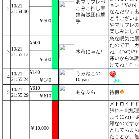
あマリフレぺ
ョン「Vのす
10/21
こみこ推し宝
2
21:54:46
なんだワ」
鐘海賊団砲撃
とうござい
￥500
手'
やマリフレ
楽しみにし
急な眠気に
¥500
たのでアー
10/21
3
木苺にゃん!
ね…( ˘ω˘)
21:55:12
寒いから体
￥500
けてね！(´・
¥140
うみねこの
10/21
4
21:55:24
Dayan
￥140
¥610
10/21
あなふら
5
待機
21:55:29
￥610
メトロイド
張れ～!!(
ようにね) 
縮なのです
￥10,000
としてちま
たことが、