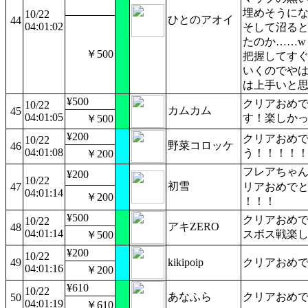
埋めそうに
10/22
ひとのアオイ
44
04:01:02
そして沼る
たのか……w
￥500
把握してす
いくのでや
は上手いと
¥500
クリアおめ
10/22
カムカム
45
04:01:05
す！楽しか
￥500
¥200
クリアおめ
10/22
野菜コロッケ
46
04:01:08
う！！！！
￥200
フレアちゃ
¥200
10/22
初雪
47
リアおめで
04:01:14
￥200
！！！
¥500
クリアおめで
10/22
アキZERO
48
04:01:14
スボス戦楽
￥500
¥200
10/22
49
kikipoip
クリアおめ
04:01:16
￥200
¥610
10/22
あなふら
クリアおめ
50
04:01:19
￥610