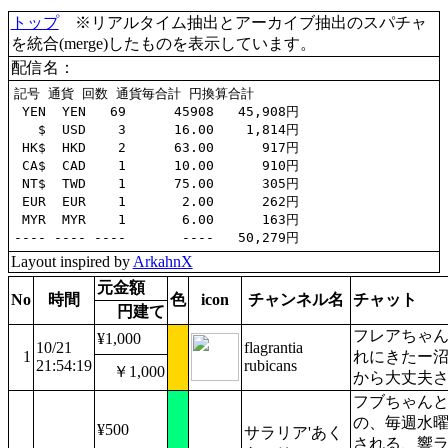
トップ
※リアルタイム抽出とアーカイブ抽出のスパチャ
を統合(merge)したものを表示しています。
配信名：
記号 通貨 回数 通貨毎合計 円換算合計

 YEN  YEN   69      45908   45,908円

   $  USD    3      16.00    1,814円

 HK$  HKD    2      63.00      917円

 CA$  CAD    1      10.00      910円

 NT$  TWD    1      75.00      305円

 EUR  EUR    1       2.00      262円

 MYR  MYR    1       6.00      163円

Layout inspired by
ArkahnX
元金額
No
時間
色
icon
チャンネル名
チャット
円建て
フレアちゃ
¥1,000
10/21
flagrantia
1
れにきたー
21:54:19
rubicans
￥1,000
から大丈夫
フブちゃん
の、毎週水
¥500
サラリア'あく
される、響