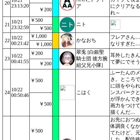
10/21
20
23:13:20
ア
にクリアなる
￥200
れ～
￥500
10/21
ニト
21
23:32:59
￥500
￥1,000
フレアさん
10/22
かなおち
22
00:21:42
なりすぎた
￥1,000
翠兎 [白銀聖
￥200
耳外したきん
10/22
23
騎士団 後方腕
00:41:55
て夢にでそ
￥200
組父兄小隊]
ふーたんの
き。ところ
￥500
に頭をやら
10/22
24
こはく
ンスパーク
00:50:46
が浮かんで
￥500
画力をつけ
描くんだ…
お先におつ
体調良くな
￥500
てたけど、
した。配信