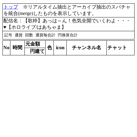
トップ
※リアルタイム抽出とアーカイブ抽出のスパチャ
を統合(merge)したものを表示しています。
配信名：【歌枠】あっは～ん！色気全開でいくわよ・・・
♥【ホロライブ/はあちゃま】
元金額
No
時間
色
icon
チャンネル名
チャット
円建て