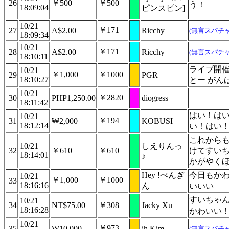
26
￥500
￥500
う！
18:09:04
ピンスピン]
10/21
￥171
27
A$2.00
Ricchy
(無言スパチャ
18:09:34
10/21
￥171
28
A$2.00
Ricchy
(無言スパチャ
18:10:11
ライブ開
10/21
￥1,000
￥1000
29
PGR
18:10:27
とー がん
10/21
￥2820
30
PHP1,250.00
diogress
18:11:42
はい！は
10/21
￥194
31
₩2,000
KOBUSI
18:12:14
い！はい
これから
10/21
しえりんっ
32
￥610
￥610
けてすいち
18:14:01
♪
かがやく
Hey !ぺんぎ
今日もか
10/21
￥1,000
￥1000
33
18:16:16
ん
いいい
すいちゃ
10/21
34
NT$75.00
￥308
Jacky Xu
18:16:28
かわいい
10/21
￥973
35
₩10,000
jh Kim
(無言スパチャ