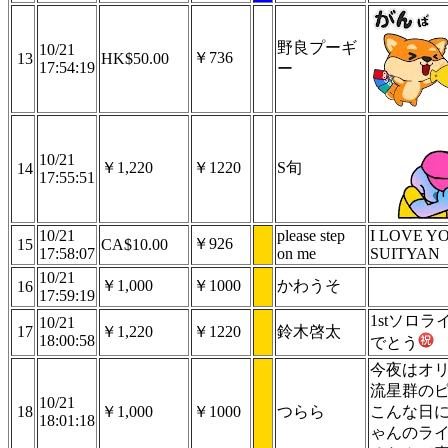
野良プーギ
10/21
￥736
13
HK$50.00
17:54:19
ー
10/21
￥1,220
￥1220
S旬
14
17:55:51
10/21
please step
I LOVE Y
￥926
15
CA$10.00
17:58:07
on me
SUITYAN
10/21
￥1,000
￥1000
かわうそ
16
17:59:19
1stソロラ
10/21
17
￥1,220
￥1220
鈴木啓太
18:00:58
でとう
今夜はオ
流星群の
10/21
18
￥1,000
￥1000
つらら
こんな日
18:01:18
ゃんのラ