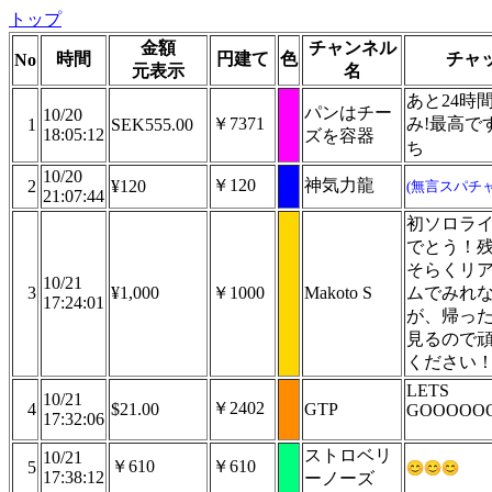
トップ
金額
チャンネル
時間
円建て
色
チャ
No
元表示
名
あと24時
パンはチー
10/20
￥7371
み!最高で
1
SEK555.00
18:05:12
ズを容器
ち
10/20
￥120
神気力龍
2
¥120
(無言スパチャ
21:07:44
初ソロラ
でとう！
そらくリ
10/21
3
¥1,000
￥1000
Makoto S
ムでみれ
17:24:01
が、帰っ
見るので
ください
LETS
10/21
￥2402
4
$21.00
GTP
GOOOOOOO!
17:32:06
ストロベリ
10/21
￥610
￥610
5
17:38:12
ーノーズ