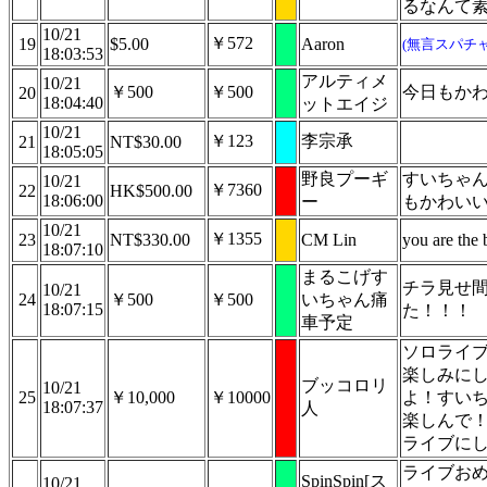
るなんて
10/21
￥572
19
$5.00
Aaron
(無言スパチャ
18:03:53
アルティメ
10/21
￥500
￥500
今日もかわ
20
18:04:40
ットエイジ
10/21
￥123
李宗承
21
NT$30.00
18:05:05
野良プーギ
すいちゃ
10/21
￥7360
22
HK$500.00
18:06:00
ー
もかわい
10/21
￥1355
23
NT$330.00
CM Lin
you are the 
18:07:10
まるこげす
チラ見せ
10/21
24
￥500
￥500
いちゃん痛
18:07:15
た！！！
車予定
ソロライ
楽しみに
ブッコロリ
10/21
25
￥10,000
￥10000
よ！すい
18:07:37
人
楽しんで
ライブに
ライブお
SpinSpin[ス
10/21