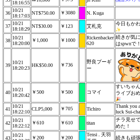
18:16:55
10/21
￥3080
36
NT$750.00
N. Kuga
18:17:03
10/21
今日もか
37
NT$30.00
￥123
艾札克
18:18:29
続きが気
10/21
Rickenbacker
￥1,000
￥1000
38
18:20:00
620
はspwnで
野良プーギ
10/21
￥736
39
HK$50.00
18:20:23
ー
すいちゃ
10/21
￥500
￥500
コマイ
40
ライブお
18:20:42
10/21
Thank you 
￥705
41
CLP5,000
Tichiro
18:22:10
luck Sui-cha
チラ見せ
10/21
￥610
￥610
42
titan
18:22:12
めた！
Tensi . 天羽
10/21
￥200
￥200
続きも頑
43