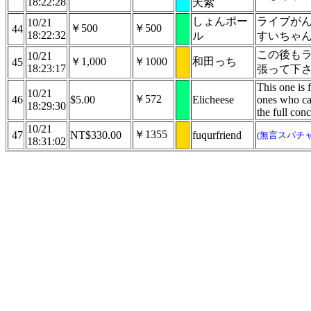
18:22:28
天紫
しょんポー
ライブがん
10/21
￥500
￥500
44
18:22:32
ル
すいちゃん!
この後も
10/21
￥1,000
￥1000
和田っち
45
18:23:17
張って下
This one is f
10/21
￥572
46
$5.00
Elicheese
ones who can
18:29:30
the full conc
10/21
￥1355
47
NT$330.00
fuqurfriend
(無言スパチャ
18:31:02