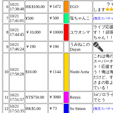
ラ
10/21
￥1472
6
HK$100.00
EGO
17:38:48
します
10/21
￥500
塩ちゃんこ
7
¥500
(無言スパチャ
17:41:01
ライブ応
10/21
8
￥10,000
￥10000
ユウオシマ
す！！頑
17:44:45
ちゃん！
うみねこの
10/21
￥190
￥190
9
17:46:24
Dayan
これは俺
スーパー
ト！応援
10/21
10
$10.00
￥1144
Nushi Azria
う！俺は
17:50:28
だけど、
さまの歌
ている！
1stソロラ
10/21
￥3080
11
NT$750.00
Renyu
17:51:57
でとう
10/21
￥73
12
HK$5.00
So Simon
(無言スパチャ
17:52:35