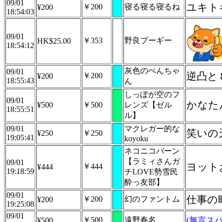
09/01
ユキト
￥200
寝る寝る寝るね
¥200
18:54:03
09/01
￥353
野良プーギー
HK$25.00
18:54:12
灰色のぺんちゃ
09/01
逆凸と
￥200
¥200
18:55:43
ん
しっぽが空のフ
09/01
かなた
¥500
￥500
レンズ【ゼル
18:55:51
ル】
09/01
マクレガー的な
笑いの
¥250
￥250
19:05:41
koyoku
ネコニコバーン
【ラミィさんガ
09/01
ヨット
￥444
¥444
19:18:59
チLOVE勢雪民
酔っ友部】
09/01
仕事の
￥200
幻のファントム
¥200
19:25:08
09/01
￥500
遠野春名
(無言スパ
¥500