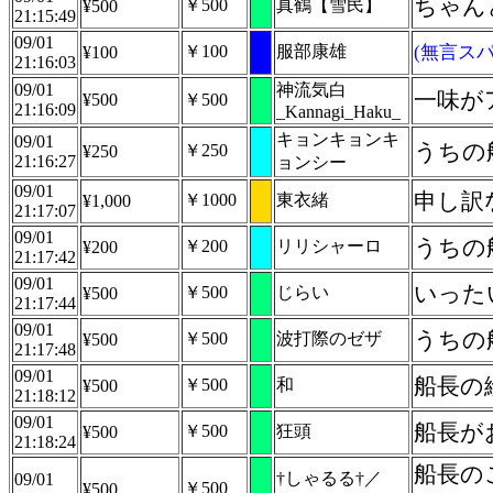
ちゃん
￥500
真鶴【雪民】
¥500
21:15:49
09/01
￥100
服部康雄
(無言スパ
¥100
21:16:03
09/01
神流気白
一味が
¥500
￥500
21:16:09
_Kannagi_Haku_
キョンキョンキ
09/01
うちの
￥250
¥250
21:16:27
ョンシー
09/01
申し訳
￥1000
東衣緒
¥1,000
21:17:07
09/01
うちの
￥200
リリシャーロ
¥200
21:17:42
09/01
いった
￥500
じらい
¥500
21:17:44
09/01
うちの
￥500
波打際のゼザ
¥500
21:17:48
09/01
船長の
￥500
和
¥500
21:18:12
09/01
船長が
￥500
狂頭
¥500
21:18:24
船長の
†しゃるる†／
09/01
￥500
¥500