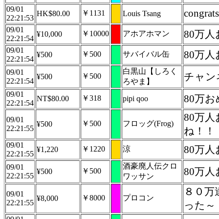
09/01
congrats
￥1131
HK$80.00
Louis Tsang
22:21:53
09/01
80万
￥10000
アホアホマン
¥10,000
22:21:54
09/01
80万
￥500
サバイバル缶
¥500
22:21:54
白黒山【しろく
09/01
チャン
￥500
¥500
22:21:54
ろやま】
09/01
80万お
￥318
NT$80.00
pipi qoo
22:21:54
80万
09/01
￥500
フロッグ(Frog)
¥500
22:21:55
ね！！
09/01
80万
￥1220
涼
¥1,220
22:21:55
酒豪廃人伝クロ
09/01
80万
￥500
¥500
22:21:55
ワッサン
８０万
09/01
￥8000
プロコン
¥8,000
22:21:55
った～