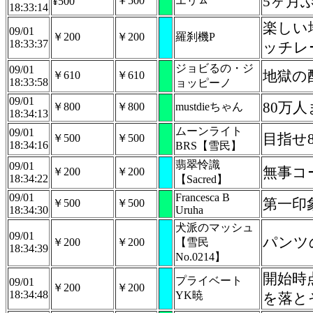
5ヶ月
￥500
エリㇺ
¥500
18:33:14
楽しい
09/01
￥200
￥200
羅刹機P
18:33:37
ッチレ
ジョビるの・ジ
09/01
地獄の
￥610
￥610
18:33:58
ョッピーノ
09/01
80万
￥800
￥800
mustdieちゃん
18:34:13
ムーンライト
09/01
目指せ
￥500
￥500
18:34:16
BRS【雪民】
翡翠怜識
09/01
無事コ
￥200
￥200
18:34:22
【Sacred】
09/01
Francesca B
第一印
￥500
￥500
18:34:30
Uruha
犬派のマッシュ
09/01
パンツ
￥200
￥200
【雪民
18:34:39
No.0214】
開始時
プライベート
09/01
￥200
￥200
18:34:48
YK暁
を落と