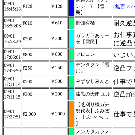
09/01
¥128
￥128
ンシー》【雪
(無言スパ
16:45:13
民】
09/01
耐久逆
￥610
御伽有栖
¥610
16:58:06
お仕事
ガラガラありー
09/01
￥200
¥200
16:58:29
せ【雪民】
に逆凸
09/01
いよい
￥800
プロコン
¥800
17:06:01
デンタクン『雪
09/01
逆凸フ
￥250
¥250
17:06:59
民』
09/01
仕事で
￥500
みずなしみんと
¥500
17:11:14
09/01
逆凸頑張
￥300
漆黒の天使 エル
¥300
17:11:15
【芝刈り機ガチ
勢代表】ふみぽ
09/01
仕事で
￥2000
¥2,000
17:27:51
こ【 ぶ べ ち ょ
】
メンカタカラメ