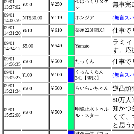
松ぼっくりタケ
09/01
無事完
￥250
¥250
13:37:02
シ
09/01
￥119
ホンジア
(無言スパ
NT$30.00
14:00:59
09/01
仕事で
￥610
薬屋223[雪民]
¥610
14:31:20
ラミィ
09/01
￥549
$5.00
Yamato
14:34:12
す。応
09/01
仕事で
￥500
たっくん
¥500
14:56:35
くらんくらん
09/01
￥100
(無言スパ
¥100
15:05:23
341【雪民】
09/01
逆凸頑
￥500
らいらいちゃん
¥500
15:21:34
80万
知かつ
明鏡止水トゥル
09/01
￥500
¥500
15:52:08
ル・スター
くて、
と思う
桃色天使《ファ