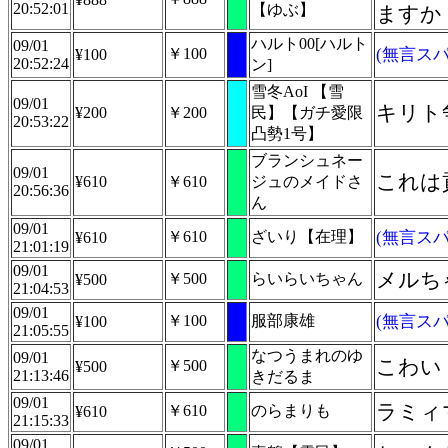
20:52:01
【ゆぶ】
ますか
ハルト00[ハルト
09/01
￥100
(無言スパ
¥100
20:52:24
ン]
雪冬AoI 【雪
09/01
キリト
¥200
￥200
民】【ガチ愛限
20:53:22
凸勢1号】
ブランシュネー
09/01
これは
¥610
￥610
ジュのメイドさ
20:56:36
ん
09/01
￥610
ざいり【在理】
(無言スパ
¥610
21:01:19
09/01
メルち
￥500
らいらいちゃん
¥500
21:04:53
09/01
￥100
服部康雄
(無言スパ
¥100
21:05:55
なつうまれのゆ
09/01
こわい
￥500
¥500
21:13:46
きだるま
09/01
ラミィ
￥610
のらまりも
¥610
21:15:33
09/01