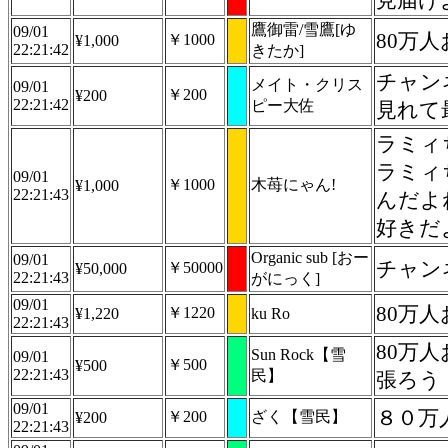
見届け
鷹御雷/雪鷹[ゆ
09/01
80万
￥1000
¥1,000
22:21:42
きたか]
チャン
メイト・クリス
09/01
￥200
¥200
22:21:42
ピー大佐
見れて
ラミィ
ラミィ
09/01
￥1000
木苺にゃん!
¥1,000
22:21:43
んだよ
好きだ
Organic sub [おー
09/01
チャン
￥50000
¥50,000
22:21:43
がにっく]
09/01
80万
￥1220
¥1,220
ku Ro
22:21:43
80万
Sun Rock【雪
09/01
￥500
¥500
22:21:43
民】
張ろう
09/01
８０万
￥200
ざく【雪民】
¥200
22:21:43