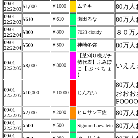
09/01
80万
￥1000
ムチキ
¥1,000
22:22:03
09/01
80万
￥610
瀬田るな
¥610
22:22:03
09/01
８０万
￥800
¥800
7023 cloudy
22:22:04
09/01
80万
￥500
神崎冬弥
¥500
22:22:04
【芝刈り機ガチ
勢代表】ふみぽ
09/01
いええ
￥8000
¥8,000
22:22:05
こ【 ぶ べ ち ょ
】
80万
09/01
おおお
¥10,000
￥10000
じんない
22:22:05
FOOOO
09/01
80万
￥2000
ヒロサン三佐
¥2,000
22:22:05
09/01
80万
￥500
¥500
Signum Laevatein
22:22:05
09/01