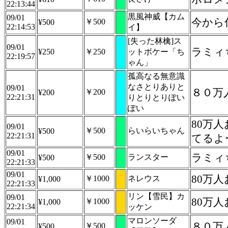
22:13:44
黒風神威【カム
09/01
今から
￥500
¥500
22:14:53
イ】
[失った林檎]ス
09/01
ラミィ
¥250
￥250
ットボケー「ち
22:19:57
ゃん」
孤高なる無意識
なさとりありと
09/01
８０万
￥200
¥200
22:21:31
りとりとりぽい
ぽい
80万
09/01
￥500
らいらいちゃん
¥500
22:21:31
てるよ
09/01
ラミィ
￥500
ランスター
¥500
22:21:33
09/01
80万
￥1000
ネレウス
¥1,000
22:21:33
リン【雪民】カ
09/01
80万
￥1000
¥1,000
22:21:34
ッケン
マロンソーダ
09/01
８０万
￥500
¥500