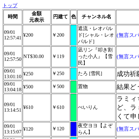
トップ
金額
時間
円建て
色
チャンネル名
元表示
遮流・レオパル
09/01
¥200
￥200
ド[シャル・レオ
(無言スパ
12:57:41
パルド]
凪リン『叩き割
09/01
NT$30.00
￥119
った小人』【雪
(無言スパ
12:57:50
民】
09/01
成功祈
￥250
たろ [雪民]
¥250
13:01:10
09/01
結果ど
￥500
置物
¥500
13:04:18
ラミィ
09/01
ど、ラ
¥610
￥610
べいりん
13:14:51
くて申
夜空ヨヨ【よぞ
09/01
￥120
(無言スパ
¥120
13:15:07
らん】