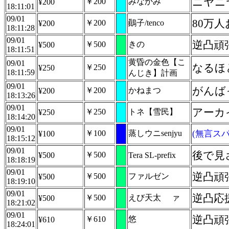
ニヤニヤ
￥200
みなかみ
¥200
18:11:01
09/01
80万
￥200
鷆子/tenco
¥200
18:11:28
09/01
逆凸頑
￥500
きの
¥500
18:11:51
黄昏の金色【こ
09/01
なるほ
￥250
¥250
18:11:59
んじき】計画
09/01
がんばっ
￥200
かねまつ
¥200
18:13:26
09/01
アーカ
￥250
トネ【雪民】
¥250
18:14:20
09/01
￥100
蒸しウニsenjyu
(無言スパ
¥100
18:15:12
09/01
後で見さ
￥500
¥500
Tera SL-prefix
18:18:19
09/01
逆凸頑
￥500
ファルゼン
¥500
18:19:10
09/01
逆凸応
￥500
えび天太 ゙ァ
¥500
18:21:02
09/01
逆凸頑
￥610
悠
¥610
18:24:01