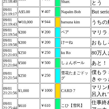
21:18:40
Sharr.
とう
09/01
But seri
￥407
A$5.00
Napalm Bob
21:19:17
09/01
うちの
￥944
₩10,000
barsuna kim
21:19:43
09/01
マリラ
￥200
ベア
¥200
21:19:54
09/01
おもし
￥200
けーね
¥200
21:19:58
09/01
80万
￥250
¥250
ku Ro
21:21:03
09/01
あと！
￥500
しょんポール
¥500
21:21:04
僕もラ
雪花たまごドッ
09/01
￥250
¥250
21:21:54
グ
きゃっ
マリン
09/01
￥1000
¥1,000
CARD 7
21:21:56
呂入れ
仕事終
09/01
￥610
こひ【雪民】
¥610
21:25:44