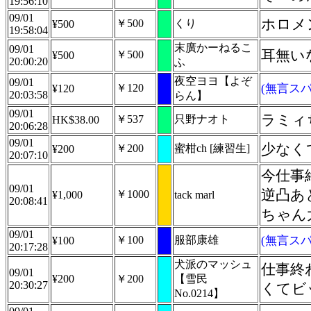
19:56:10
09/01
ホロメ
￥500
くり
¥500
19:58:04
末廣かーねるこ
09/01
耳無い
￥500
¥500
20:00:20
ふ
夜空ヨヨ【よぞ
09/01
￥120
(無言スパ
¥120
20:03:58
らん】
09/01
ラミィ
￥537
只野ナオト
HK$38.00
20:06:28
09/01
少なく
￥200
蜜柑ch [練習生]
¥200
20:07:10
今仕事
09/01
逆凸あ
￥1000
¥1,000
tack marl
20:08:41
ちゃん
09/01
￥100
服部康雄
(無言スパ
¥100
20:17:28
犬派のマッシュ
仕事終
09/01
¥200
￥200
【雪民
20:30:27
くてビ
No.0214】