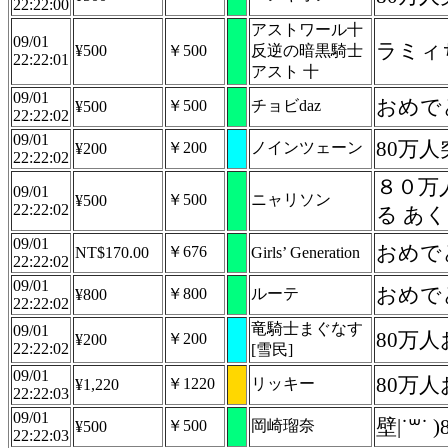
22:22:00
アストワール十
09/01
ラミィ
¥500
￥500
反逆の暗黒騎士
22:22:01
アスト 十
09/01
おめで
￥500
チョビdaz
¥500
22:22:02
09/01
80万
￥200
ノインツェーン
¥200
22:22:02
８０万
09/01
￥500
ニャリソン
¥500
22:22:02
る あ
09/01
おめで
￥676
NT$170.00
Girls’ Generation
22:22:02
09/01
おめで
￥800
ルーテ
¥800
22:22:02
竜騎士まぐなす
09/01
80万
￥200
¥200
22:22:02
[雪民]
09/01
80万
￥1220
リッキー
¥1,220
22:22:03
09/01
壁|˙꒳
￥500
岡崎瑠奈
¥500
22:22:03