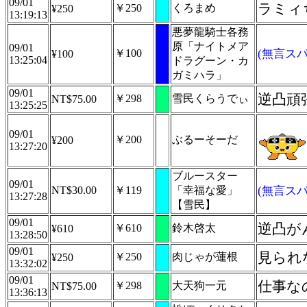
09/01
ラミィ
￥250
くろまめ
¥250
13:19:13
悪夢龍騎士各務
原「ナイトメア
09/01
￥100
(無言スパ
¥100
13:25:04
ドラグーン・カ
ガミハラ」
09/01
逆凸頑
￥298
雪民くらうでぃ
NT$75.00
13:25:25
09/01
￥200
ぶるーそーだ
¥200
13:27:20
ブルースター
09/01
NT$30.00
￥119
「幸福な愛」
(無言スパ
13:27:28
【雪民】
09/01
逆凸が
￥610
鈴木啓太
¥610
13:28:50
09/01
見られ
￥250
肉じゃが蓮根
¥250
13:32:02
09/01
仕事な
￥298
大天狗一元
NT$75.00
13:36:13