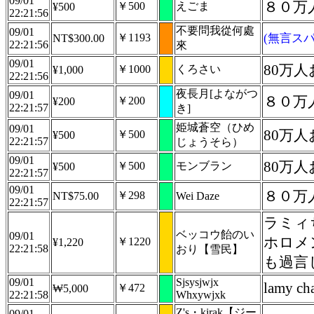
09/01
８０万
￥500
えごま
¥500
22:21:56
不要問我從何處
09/01
￥1193
(無言スパ
NT$300.00
22:21:56
來
09/01
80万
￥1000
くろさい
¥1,000
22:21:56
夜長月[よながつ
09/01
８０万
￥200
¥200
22:21:57
き]
姫城蒼空（ひめ
09/01
80万
￥500
¥500
22:21:57
じょうそら）
09/01
80万
￥500
モンブラン
¥500
22:21:57
09/01
８０万
￥298
NT$75.00
Wei Daze
22:21:57
ラミィ
ベッコウ飴のい
09/01
ホロメ
￥1220
¥1,220
22:21:58
おり【雪民】
も過言
09/01
Sjsysjwjx
lamy ch
￥472
₩5,000
22:21:58
Whxywjxk
Z's・kirak【ジー
09/01