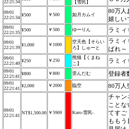
22:21:34
【雪民】
80万
09/01
￥500
如月カムイ
¥500
22:21:34
嬉しい
09/01
ラミィ
￥500
ゆーりん
¥500
22:21:35
ラミィ
空天色【そらい
09/01
￥1000
¥1,000
22:21:39
ろ】しゅーと
ばれ～
熊猫【くまね
09/01
ラミィ
￥250
¥250
22:21:40
こ】
09/01
登録者数
￥800
歪んだむ
¥800
22:21:41
09/01
80万
￥2000
臨空
¥2,000
22:21:41
チャン
ことな
09/01
てすご
￥5969
Karo-雪民-
NT$1,500.00
22:21:41
ももう