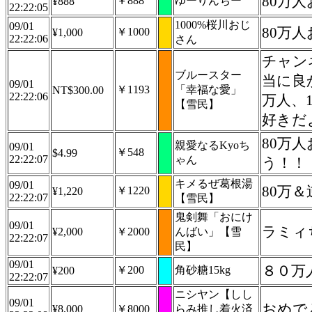
80万
￥888
ゆーりんちー
¥888
22:22:05
1000%桜川おじ
09/01
80万
￥1000
¥1,000
22:22:06
さん
チャン
ブルースター
当に良
09/01
￥1193
「幸福な愛」
NT$300.00
22:22:06
万人、
【雪民】
好きだ
80万
親愛なるKyoち
09/01
￥548
$4.99
22:22:07
ゃん
う！！
キメるぜ葛根湯
09/01
80万
￥1220
¥1,220
22:22:07
【雪民】
鬼剣舞「おにけ
09/01
ラミィ
¥2,000
￥2000
んばい」【雪
22:22:07
民】
09/01
８０万
￥200
角砂糖15kg
¥200
22:22:07
ニシヤン【しし
09/01
おめで
¥8,000
￥8000
らみ推し着火済