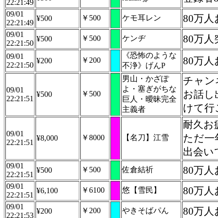
22:21:49
09/01
80万
￥500
ケモ耳レン
¥500
22:21:49
09/01
80万
￥500
ケンヂ
¥500
22:21:50
《恐怖のような
09/01
80万
￥200
¥200
22:21:50
不浄》げんP
男山・かざぽ
チャン
よ・塞ぎがちな
09/01
お話し
￥500
¥500
22:21:51
巨人・曖昧完全
けて行
主義者
耐久お
09/01
ただ一
￥8000
【名刀】江雪
¥8,000
22:21:51
出会い
09/01
80万
￥500
佐倉結祈
¥500
22:21:51
09/01
80万
￥6100
悠【雪民】
¥6,100
22:21:51
09/01
80万
￥200
やきそばパん
¥200
22:21:53