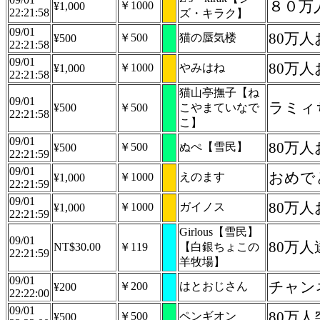
８０万
￥1000
¥1,000
22:21:58
ズ・キラク】
09/01
80万
￥500
猫の蜃気楼
¥500
22:21:58
09/01
80万
￥1000
やみはね
¥1,000
22:21:58
猫山亭撫子【ね
09/01
ラミィ
¥500
￥500
こやまていなで
22:21:58
こ】
09/01
80万
￥500
ぬぺ【雪民】
¥500
22:21:59
09/01
おめで
￥1000
えのます
¥1,000
22:21:59
09/01
80万
￥1000
ガイノス
¥1,000
22:21:59
Girlous【雪民】
09/01
80万
NT$30.00
￥119
【白銀ちょこの
22:21:59
羊牧場】
09/01
チャン
￥200
はとおじさん
¥200
22:22:00
09/01
80万
￥500
ペンギオン
¥500