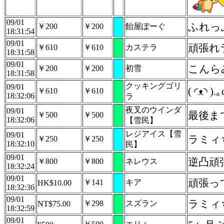
09/01
ふれっ
￥200
￥200
飴屋ぽーぐ
18:31:54
09/01
頑張れ
￥610
￥610
カステラ
18:31:58
09/01
こんら
￥200
￥200
初雪
18:31:58
クッキングゴリ
09/01
( ◜ᴥ◝
￥610
￥610
18:32:06
ラ
夜叉のウインダ
09/01
最後ま
￥500
￥500
18:32:06
【雪民】
レジアイス【雪
09/01
ラミィ
￥250
￥250
18:32:10
民】
09/01
逆凸頑
￥800
￥800
ネレウス
18:32:24
09/01
頑張って
￥141
キア
HK$10.00
18:32:36
09/01
ラミィち
￥298
スズラン
NT$75.00
18:32:59
09/01