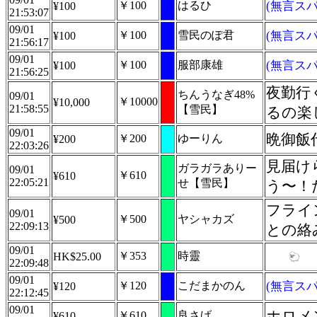
￥100
はるひ
(無言スパ
¥100
21:53:07
09/01
￥100
雪民のぽ君
(無言スパ
¥100
21:56:17
09/01
￥100
服部康雄
(無言スパ
¥100
21:56:25
夜勤行
ちんうなぎ48%
09/01
￥10000
¥10,000
21:58:55
【雪民】
るの楽
09/01
晩御飯
￥200
ゆーりん
¥200
22:03:26
見届け
ガラガラありー
09/01
￥610
¥610
22:05:21
せ【雪民】
う〜！
フライ
09/01
￥500
ヤシャカズ
¥500
22:09:13
との絡
09/01
￥353
時靈
HK$25.00
22:09:48
09/01
￥120
こだまかのん
(無言スパ
¥120
22:12:45
09/01
ホロメ
￥610
良さげ
¥610