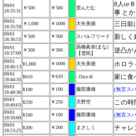
8人o
09/01
￥500
￥500
歪んだむ
18:35:31
事 と
09/01
三日前
￥1,000
￥1000
大矢美徳
18:35:59
09/01
新しく
￥500
￥500
スバルフリード
18:36:53
高橋眞奈[まな]
09/01
逆凸が
￥500
￥500
18:37:09
【雪民】
09/01
ホロラ
￥1000
大矢美徳
¥1,000
18:40:13
09/01
家に食
￥610
¥610
- Dice-K
18:44:16
09/01
￥100
服部康雄
(無言スパ
¥100
18:48:36
09/01
この時
￥250
天野空
¥250
18:49:03
09/01
￥100
服部康雄
(無言スパ
¥100
18:50:00
09/01
チャレ
￥200
まさしく
¥200
18:53:25