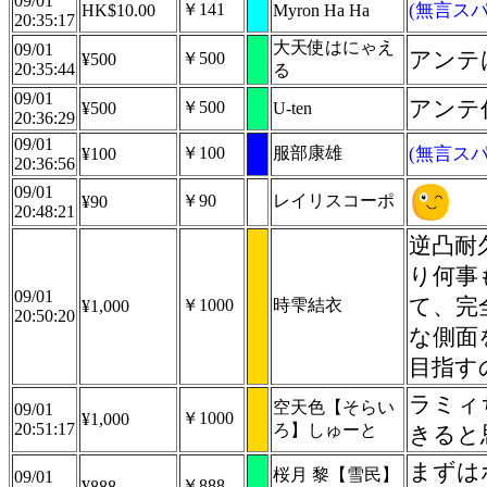
09/01
￥141
(無言スパ
HK$10.00
Myron Ha Ha
20:35:17
大天使はにゃえ
09/01
アンテ
￥500
¥500
20:35:44
る
09/01
アンテ
￥500
¥500
U-ten
20:36:29
09/01
￥100
服部康雄
(無言スパ
¥100
20:36:56
09/01
￥90
レイリスコーポ
¥90
20:48:21
逆凸耐
り何事
09/01
て、完
￥1000
時雫結衣
¥1,000
20:50:20
な側面
目指す
ラミィ
空天色【そらい
09/01
￥1000
¥1,000
20:51:17
ろ】しゅーと
きると
まずは
桜月 黎【雪民】
09/01
￥888
¥888