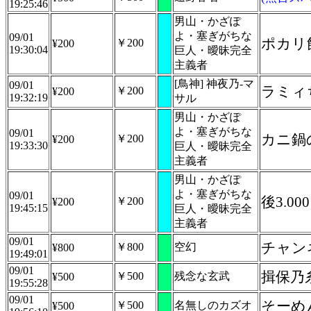
19:25:46
男山・かざぽ
よ・塞ぎがちな
09/01
ポカリ
￥200
¥200
19:30:04
巨人・曖昧完全
主義者
[鳥神] 神夜乃-マ
09/01
ラミィ
￥200
¥200
19:32:19
サル
男山・かざぽ
よ・塞ぎがちな
09/01
カニ鍋
￥200
¥200
19:33:30
巨人・曖昧完全
主義者
男山・かざぽ
よ・塞ぎがちな
09/01
後3.
￥200
¥200
19:45:15
巨人・曖昧完全
主義者
09/01
チャン
￥800
空幻
¥800
19:49:01
09/01
揖保乃
￥500
残念な玄武
¥500
19:55:28
09/01
そーめ
￥500
名無しのカズオ
¥500