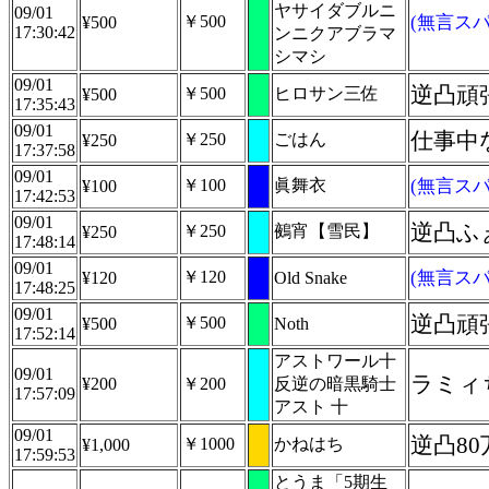
ヤサイダブルニ
09/01
￥500
(無言スパ
¥500
17:30:42
ンニクアブラマ
シマシ
09/01
逆凸頑
￥500
ヒロサン三佐
¥500
17:35:43
09/01
仕事中
￥250
ごはん
¥250
17:37:58
09/01
￥100
眞舞衣
(無言スパ
¥100
17:42:53
09/01
逆凸ふ
￥250
鵺宵【雪民】
¥250
17:48:14
09/01
￥120
(無言スパ
¥120
Old Snake
17:48:25
09/01
逆凸頑
￥500
¥500
Noth
17:52:14
アストワール十
09/01
ラミィ
¥200
￥200
反逆の暗黒騎士
17:57:09
アスト 十
09/01
逆凸8
￥1000
かねはち
¥1,000
17:59:53
とうま「5期生