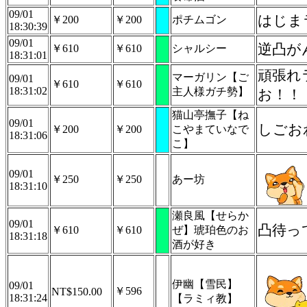
09/01
はじま
￥200
￥200
ポチムゴン
18:30:39
09/01
逆凸が
￥610
￥610
シャルシー
18:31:01
頑張れ
マーガリン【ご
09/01
￥610
￥610
18:31:02
主人様ガチ勢】
お！！
猫山亭撫子【ね
09/01
しごお
￥200
￥200
こやまていなで
18:31:06
こ】
09/01
￥250
￥250
あー坊
18:31:10
瀬良風【せらか
09/01
凸待っ
￥610
￥610
ぜ】琥珀色のお
18:31:18
酒が好き
伊幽【雪民】
09/01
￥596
NT$150.00
18:31:24
【ラミィ教】