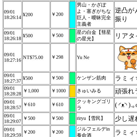
男山・かざぽ
逆凸が
よ・塞ぎがちな
09/01
￥200
¥200
18:26:14
巨人・曖昧完全
振り
主義者
星の白金【彗星
09/01
リアタ
￥500
¥500
18:26:18
の星光】
09/01
￥298
NT$75.00
Yu Ne
18:27:16
09/01
￥500
ケンザン筋肉
¥500
18:27:37
09/01
頑張れ
￥1,000
￥1000
きゅいみる
18:28:28
クッキングゴリ
09/01
( ◜ᴥ
￥610
￥610
18:28:57
ラ
09/01
少し遅
￥500
￥500
riryu【雪民】
18:29:07
ジルフェルデin
09/01
ラミィ
￥200
￥200
18:29:59
養命酒