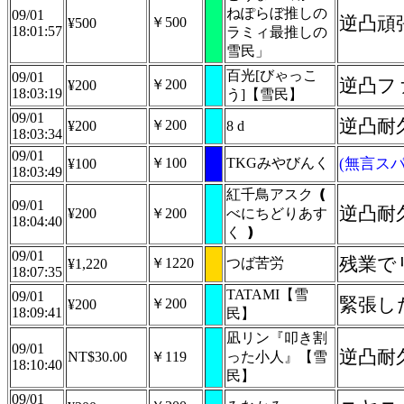
ねぽらぼ推しの
09/01
逆凸頑
￥500
¥500
18:01:57
ラミィ最推しの
雪民」
百光[びゃっこ
09/01
逆凸フ
￥200
¥200
18:03:19
う]【雪民】
09/01
逆凸耐
￥200
¥200
8 d
18:03:34
09/01
￥100
TKGみやびんく
(無言スパ
¥100
18:03:49
紅千鳥アスク ❪
09/01
逆凸耐
¥200
￥200
べにちどりあす
18:04:40
く ❫
09/01
残業で
￥1220
つば苦労
¥1,220
18:07:35
TATAMI【雪
09/01
緊張し
￥200
¥200
18:09:41
民】
凪リン『叩き割
09/01
逆凸耐
NT$30.00
￥119
った小人』【雪
18:10:40
民】
09/01