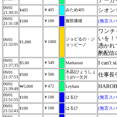
アーカ
09/01
シオン
￥405
みため405
¥405
21:30:31
09/01
￥100
服部康雄
(無言スパ
¥100
21:31:18
ワンチ
いを！
ジョビるの・ジ
09/01
￥1000
¥1,000
21:32:01
ョッピーノ
憑かれ
酌配信
09/01
I can't 
￥549
$5.00
Markaroni
21:37:35
氷晶[ひょうしょ
09/01
仕事長
￥500
¥500
21:37:53
う]の一欠片
09/01
HAROB
￥472
₩5,000
Leyhara
21:39:49
09/01
￥100
はるひ
(無言スパ
¥100
21:51:55
09/01
￥100
はるひ
(無言スパ
¥100
21:52:43
09/01