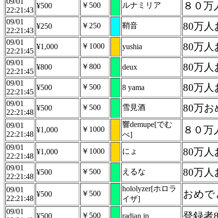
09/01
８０万
￥500
ルナミリア
¥500
22:21:43
09/01
80万
￥250
鞘音
¥250
22:21:43
09/01
80万
￥1000
¥1,000
yushia
22:21:45
09/01
80万
￥800
¥800
deux
22:21:45
09/01
80万
￥500
¥500
8 yama
22:21:45
09/01
80万
￥500
雪見酒
¥500
22:21:48
響demupe[でむ
09/01
８０万
￥1000
¥1,000
22:21:48
ぺ]
09/01
80万
￥1000
にょ
¥1,000
22:21:48
09/01
80万
￥500
えるな
¥500
22:21:48
hololyzer[ホロラ
09/01
おめで
￥500
¥500
22:21:48
イザ]
09/01
登録者
￥500
¥500
radian jp