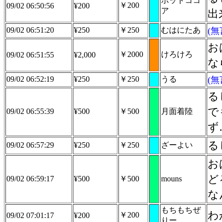
ホットココ
￥200
09/02 06:50:56
¥200
ア
出
09/02 06:51:20
¥250
￥250
むはにたあ
(
お
￥2000
けろけろ
09/02 06:51:55
¥2,000
な
09/02 06:52:19
¥250
￥250
うる
(
る
で
09/02 06:55:39
¥500
￥500
月面着陸
ず
る
09/02 06:57:29
¥250
￥250
ざーよい
お
ど
09/02 06:59:17
¥500
￥500
mouns
な
もちもちぜ
わ
￥200
09/02 07:01:17
¥200
りー