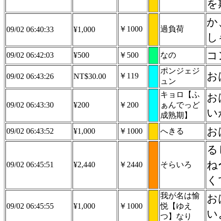
を
か
￥1000
過負荷
09/02 06:40:33
¥1,000
し
コ
09/02 06:42:03
¥500
￥500
なの
ポンジェジ
お
￥119
09/02 06:43:26
NT$30.00
ュン
キョロ【ふ
お
09/02 06:43:30
¥200
￥200
ぁんでっど
い
成熟期】
お
09/02 06:43:52
¥1,000
￥1000
へきる
る
ね
09/02 06:45:51
¥2,440
￥2440
そらいろ
く
我が名は愉
お
09/02 06:45:55
¥1,000
￥1000
悦【ゆえ
い
つ】なり