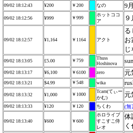
9
09/02 18:12:43
¥200
￥200
なの
ホットココ
９
￥999
09/02 18:12:56
¥999
ア
る
お
09/02 18:12:57
¥1,164
￥1164
アクト
じ
Thuss
su
￥759
09/02 18:13:05
£5.00
Hoshinova
元
09/02 18:13:17
¥6,100
￥6100
zero
rus
￥548
09/02 18:13:21
$4.99
wika
Tcam(てぃー
元
￥1000
09/02 18:13:32
¥1,000
かむ)
09/02 18:13:33
¥120
￥120
ちくわ
(
ホロライブ
体
09/02 18:13:40
¥600
￥600
すこすこ侍
く
レオ