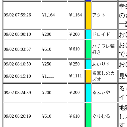
幸
の
09/02 07:59:26
¥1,164
￥1164
アクト
一
お
09/02 08:00:10
¥200
￥200
ドロイド
お
ハチワレ猫
￥610
09/02 08:03:57
¥610
好き
で
お
09/02 08:10:59
¥250
￥250
あいりす
名無しのカ
見
￥1111
09/02 08:15:10
¥1,111
ズオ
る
￥200
るふぃや
09/02 08:24:39
¥200
イ
地
し
09/02 08:26:19
¥610
￥610
ぐりむる
す