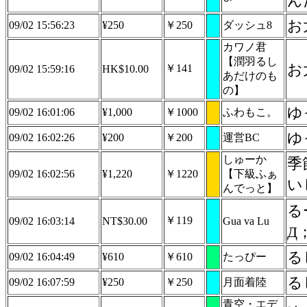
ん
お
09/02 15:56:23
¥250
￥250
ダッシュ8
カワノ君
【潤羽るし
お
￥141
09/02 15:59:16
HK$10.00
あだけのも
の】
ゆ
09/02 16:01:06
¥1,000
￥1000
ふわもこ。
ゆ
09/02 16:02:26
¥200
￥200
運営BC
しゅーか
季
09/02 16:02:56
¥1,220
￥1220
【下級ふぁ
い
んでっと】
る
￥119
09/02 16:03:14
NT$30.00
Gua va Lu
Д
る
09/02 16:04:49
¥610
￥610
たっぴー
る
09/02 16:07:59
¥250
￥250
月面着陸
青空・エデ