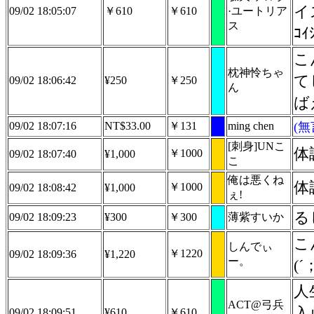
イ
09/02 18:05:07
￥610
￥610
·ユートリア
ス
ｺ
こ
枕神怜ちゃ
て
09/02 18:06:42
¥250
￥250
ん
ば
09/02 18:07:16
NT$33.00
￥131
ming chen
(
[刺身]UNこ
体
￥1000
09/02 18:07:40
¥1,000
こ
俺は悪くね
体
￥1000
09/02 18:08:42
¥1,000
ぇ!
る
09/02 18:09:23
¥300
￥300
薄紫すいか
こ
しんでぃ
￥1220
09/02 18:09:36
¥1,220
ー。
(´
人
ACT@弓兵
入
09/02 18:09:51
¥610
￥610