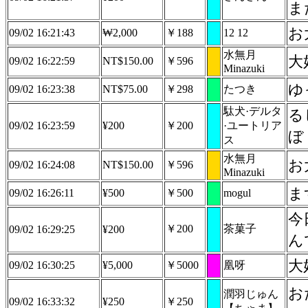
ま
お
09/02 16:21:43
₩2,000
￥188
12 12
水無月
大
09/02 16:22:59
NT$150.00
￥596
Minazuki
ゆ
09/02 16:23:38
NT$75.00
￥298
たつき
駄犬·デルタ
る
09/02 16:23:59
¥200
￥200
·ユートリア
ぼ
ス
水無月
お
09/02 16:24:08
NT$150.00
￥596
Minazuki
ま
09/02 16:26:11
¥500
￥500
mogul
今
￥200
茶菓子
09/02 16:29:25
¥200
んで
大
09/02 16:30:25
¥5,000
￥5000
凰呀
潤羽じゅん
09/02 16:33:32
¥250
￥250