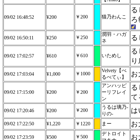
る
￥200
猫乃わんこ
09/02 16:48:52
¥200
ろ
潤羽・ハガ
る
￥250
09/02 16:50:11
¥250
ネ
る
￥610
いためし
09/02 17:02:57
¥610
り
Velvety【べ
お
￥1000
09/02 17:03:04
¥1,000
るべてぃ】
アンハッピ
る
09/02 17:15:00
¥200
￥200
ーリフレイ
て
ン
うるは璃乃-
は
￥200
09/02 17:20:46
¥200
りの-
お
09/02 17:22:50
¥1,220
￥1220
まー
デトロイト
お
￥500
09/02 17:23:59
¥500