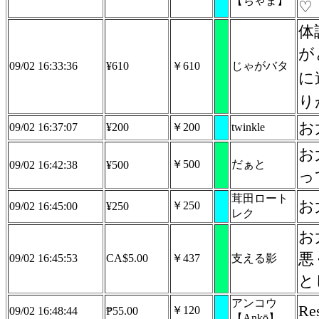
【ちゃま】
♡
体
が
09/02 16:33:36
¥610
￥610
じゃがバタ
に遊ぼう٩(๑^o
り
お
09/02 16:37:07
¥200
￥200
twinkle
お
￥500
だぁと
09/02 16:42:38
¥500
っ
茸田ロート
お
￥250
09/02 16:45:00
¥250
レク
お
悪
09/02 16:45:53
CA$5.00
￥437
支える影
と
アンコウ
Re
￥120
09/02 16:48:44
₱55.00
【Ankō】