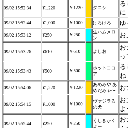
る
￥1220
タニシ
09/02 15:52:34
¥1,220
に
ゆ
09/02 15:52:44
¥1,000
￥1000
けろけろ
生ハムメロ
お
￥250
09/02 15:53:12
¥250
ン
お
￥610
よしお
09/02 15:53:26
¥610
っ
る
ホットココ
￥500
09/02 15:53:43
¥500
ア
ね
あめみや あ
お
￥1220
09/02 15:54:06
¥1,220
めだみゃ〜
お
ヴァジラる
￥1000
09/02 15:54:15
¥1,000
の犬
よ
お
くしきかく
￥250
09/02 15:55:44
¥250
よー