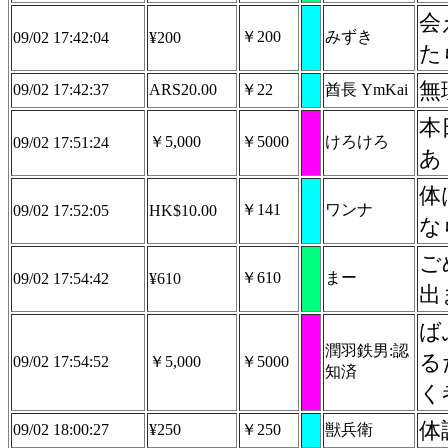
会
￥200
みずき
09/02 17:42:04
¥200
た
無
09/02 17:42:37
ARS20.00
￥22
酋長 YmKai
本
￥5,000
￥5000
けろけろ
09/02 17:51:24
あ
体
￥141
ワンナ
09/02 17:52:05
HK$10.00
な
ご
￥610
まー
09/02 17:54:42
¥610
出
ば
潤羽鉄男:認
る
09/02 17:54:52
￥5,000
￥5000
知済
く
体
09/02 18:00:27
¥250
￥250
獣兵衛