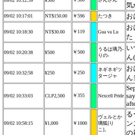
09/02 10:12:59
¥500
気
お
09/02 10:17:01
NT$150.00
￥596
たつき
お
￥119
09/02 10:18:30
NT$30.00
Gua va Lu
た
い
うるは璃乃-
￥500
09/02 10:20:38
¥500
りの-
ん
お
ネギネギツ
￥250
09/02 10:32:58
¥250
タージャ
ん
Sep
sa
￥355
09/02 10:33:03
CLP2,500
Nexcell Pride
aft
る
ヴェルとか
ン
09/02 10:58:15
¥1,000
￥1000
璃狐[り
こ]。
の