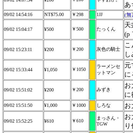
あ
09/02 14:54:16
NT$75.00
￥298
1JJ
(
天
￥500
たっくん
09/02 15:04:17
¥500
(p
こ
￥200
灰色の騎士
09/02 15:23:11
¥200
し
元
ラーメンセ
￥1050
09/02 15:33:44
¥1,050
ットマン
に
お
￥200
みずき
09/02 15:51:02
¥200
に
お
09/02 15:51:50
¥1,000
￥1000
しろな
お
まっさん・
￥610
09/02 15:52:25
¥610
TGW
り