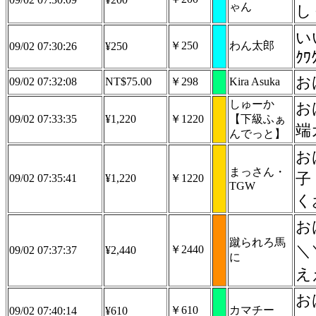
ゃん
し
い
￥250
わん太郎
09/02 07:30:26
¥250
ｸﾜ
お
09/02 07:32:08
NT$75.00
￥298
Kira Asuka
しゅーか
お
09/02 07:33:35
¥1,220
￥1220
【下級ふぁ
端
んでっと】
お
まっさん・
子
09/02 07:35:41
¥1,220
￥1220
TGW
く
お
蹴られろ馬
＼＼\٩(๑`^´๑)۶// 9月も
￥2440
09/02 07:37:37
¥2,440
に
え
お
￥610
カマチー
09/02 07:40:14
¥610