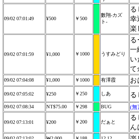
る
數翔-カズ
幸
09/02 07:01:49
¥500
￥500
ト-
楽
る
一緒
￥1000
うすみどり
09/02 07:01:59
¥1,000
い
お
09/02 07:04:08
¥1,000
￥1000
有澤霞
￥250
しあ
るし
09/02 07:05:02
¥250
09/02 07:08:34
NT$75.00
￥298
BUG
(
る
￥200
だぁと
09/02 07:13:01
¥200
ん
楽
09/02 07:13:02
₩2,000
￥188
12 12