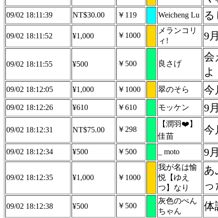
る
09/02 18:11:39
NT$30.00
￥119
Weicheng Lu
メランコリ
9
￥1000
09/02 18:11:52
¥1,000
ィ!
会
￥500
良さげ
09/02 18:11:55
¥500
よ
今
09/02 18:12:05
¥1,000
￥1000
翠のそら
9
09/02 18:12:26
¥610
￥610
モッケン
【潤羽❤️】
今
￥298
09/02 18:12:31
NT$75.00
佳苗
9
09/02 18:12:34
¥500
￥500
_ moto
我が名は愉
あ
09/02 18:12:35
¥1,000
￥1000
悦【ゆえ
っ
つ】なり
灰色のぺん
体
￥500
09/02 18:12:38
¥500
ちゃん