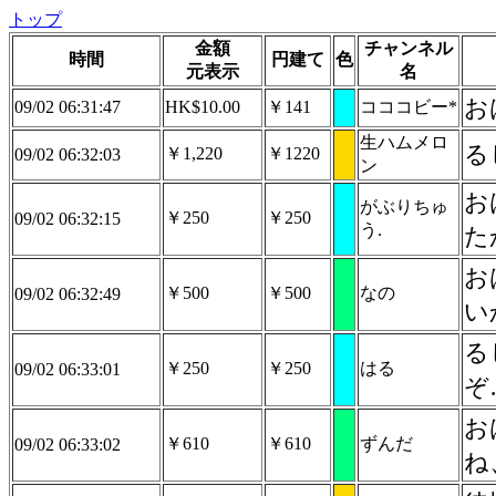
トップ
金額
チャンネル
時間
円建て
色
元表示
名
お
09/02 06:31:47
HK$10.00
￥141
コココビー*
生ハムメロ
る
￥1,220
￥1220
09/02 06:32:03
ン
お
がぶりちゅ
￥250
￥250
09/02 06:32:15
う.
た
お
￥500
￥500
なの
09/02 06:32:49
い
る
￥250
￥250
はる
09/02 06:33:01
ぞ
お
￥610
￥610
ずんだ
09/02 06:33:02
ね