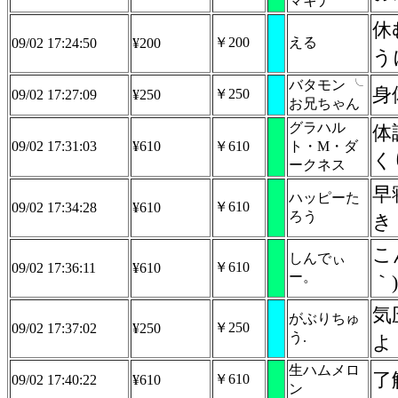
マキナ
休
￥200
える
09/02 17:24:50
¥200
う
バタモン ╰
身
￥250
09/02 17:27:09
¥250
お兄ちゃん
グラハル
体
09/02 17:31:03
¥610
￥610
ト・M・ダ
く
ークネス
早
ハッピーた
￥610
09/02 17:34:28
¥610
ろう
き
こ
しんでぃ
￥610
09/02 17:36:11
¥610
ー。
｀)
気
がぶりちゅ
￥250
09/02 17:37:02
¥250
う.
よ
生ハムメロ
了
￥610
09/02 17:40:22
¥610
ン