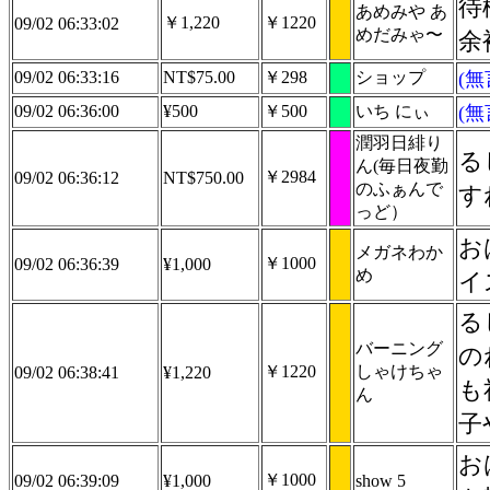
待
あめみや あ
￥1,220
￥1220
09/02 06:33:02
めだみゃ〜
余
09/02 06:33:16
NT$75.00
￥298
ショップ
(
09/02 06:36:00
¥500
￥500
いち にぃ
(
潤羽日緋り
る
ん(毎日夜勤
￥2984
09/02 06:36:12
NT$750.00
のふぁんで
す
っど）
お
メガネわか
￥1000
09/02 06:36:39
¥1,000
め
イ
る
バーニング
の
￥1220
しゃけちゃ
09/02 06:38:41
¥1,220
も
ん
子
お
￥1000
09/02 06:39:09
¥1,000
show 5