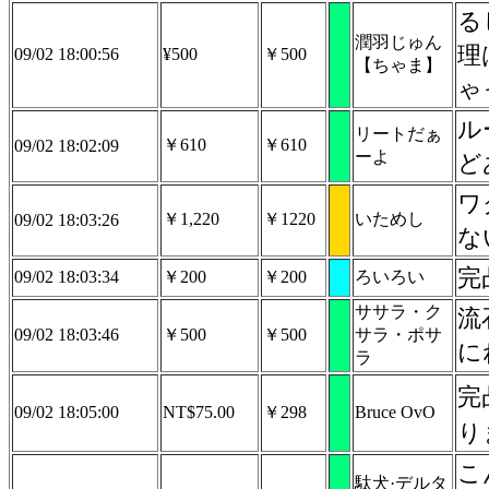
る
潤羽じゅん
理
09/02 18:00:56
¥500
￥500
【ちゃま】
ゃ
ル
リートだぁ
￥610
￥610
09/02 18:02:09
ーよ
ど
ワ
￥1,220
￥1220
いためし
09/02 18:03:26
な
完
09/02 18:03:34
￥200
￥200
ろいろい
ササラ・ク
流
09/02 18:03:46
￥500
￥500
サラ・ポサ
に
ラ
09/02 18:05:00
NT$75.00
￥298
Bruce OvO
り
こ
駄犬·デルタ