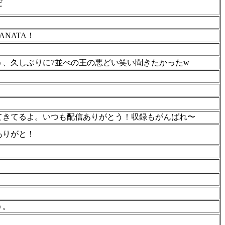
だ
ANATA！
う、久しぶりに7並べの王の悪どい笑い聞きたかったw
てきてるよ。いつも配信ありがとう！収録もがんばれ〜
ありがと！
う。