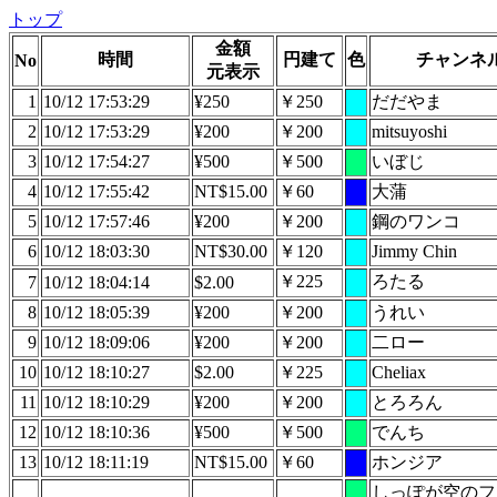
トップ
金額
時間
円建て
色
チャンネ
No
元表示
1
10/12 17:53:29
¥250
￥250
だだやま
2
10/12 17:53:29
¥200
￥200
mitsuyoshi
3
10/12 17:54:27
¥500
￥500
いぼじ
4
10/12 17:55:42
NT$15.00
￥60
大蒲
5
10/12 17:57:46
¥200
￥200
鋼のワンコ
6
10/12 18:03:30
NT$30.00
￥120
Jimmy Chin
￥225
ろたる
7
10/12 18:04:14
$2.00
8
10/12 18:05:39
¥200
￥200
うれい
9
10/12 18:09:06
¥200
￥200
二ロー
10
10/12 18:10:27
$2.00
￥225
Cheliax
11
10/12 18:10:29
¥200
￥200
とろろん
12
10/12 18:10:36
¥500
￥500
でんち
13
10/12 18:11:19
NT$15.00
￥60
ホンジア
しっぽが空のフ