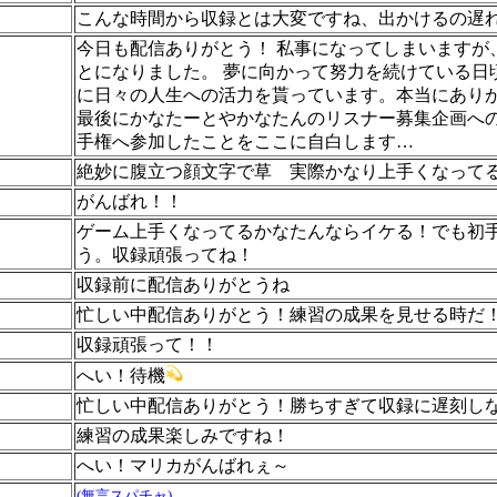
こんな時間から収録とは大変ですね、出かけるの遅れな
今日も配信ありがとう！ 私事になってしまいますが
とになりました。 夢に向かって努力を続けている日
に日々の人生への活力を貰っています。本当にありがとう
最後にかなたーとやかなたんのリスナー募集企画へ
手権へ参加したことをここに自白します…
絶妙に腹立つ顔文字で草 実際かなり上手くなって
がんばれ！！
ゲーム上手くなってるかなたんならイケる！でも初
う。収録頑張ってね！
収録前に配信ありがとうね
忙しい中配信ありがとう！練習の成果を見せる時だ
収録頑張って！！
へい！待機
忙しい中配信ありがとう！勝ちすぎて収録に遅刻し
練習の成果楽しみですね！
へい！マリカがんばれぇ～
(無言スパチャ)