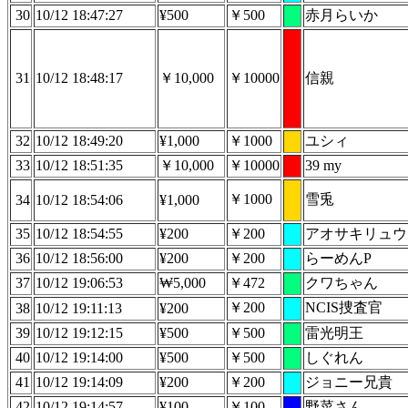
30
10/12 18:47:27
¥500
￥500
赤月らいか
31
10/12 18:48:17
￥10,000
￥10000
信親
32
10/12 18:49:20
¥1,000
￥1000
ユシィ
33
10/12 18:51:35
￥10,000
￥10000
39 my
￥1000
雪兎
34
10/12 18:54:06
¥1,000
35
10/12 18:54:55
¥200
￥200
アオサキリュウ
36
10/12 18:56:00
¥200
￥200
らーめんP
37
10/12 19:06:53
₩5,000
￥472
クワちゃん
￥200
NCIS捜査官
38
10/12 19:11:13
¥200
39
10/12 19:12:15
¥500
￥500
雷光明王
40
10/12 19:14:00
¥500
￥500
しぐれん
41
10/12 19:14:09
¥200
￥200
ジョニー兄貴
42
10/12 19:14:57
¥100
￥100
野菜さん