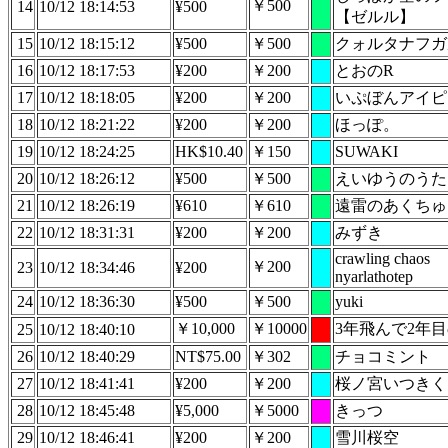
￥500
14
10/12 18:14:53
¥500
【ゼルル】
15
10/12 18:15:12
¥500
￥500
クォルタナフガ
16
10/12 18:17:53
¥200
￥200
とおのR
17
10/12 18:18:05
¥200
￥200
いぷぼんアイピ
18
10/12 18:21:22
¥200
￥200
ほっぽ。
19
10/12 18:24:25
HK$10.40
￥150
SUWAKI
20
10/12 18:26:12
¥500
￥500
えいゆうのうた
21
10/12 18:26:19
¥610
￥610
遠雷のあくちゅ
22
10/12 18:31:31
¥200
￥200
みずき
crawling chaos
￥200
23
10/12 18:34:46
¥200
nyarlathotep
24
10/12 18:36:30
¥500
￥500
yuki
￥10,000
￥10000
3年飛んで2年目の 
25
10/12 18:40:10
26
10/12 18:40:29
NT$75.00
￥302
チョコミント
27
10/12 18:41:41
¥200
￥200
桜ノ宮いつきく
28
10/12 18:45:48
¥5,000
￥5000
きっつ
29
10/12 18:46:41
¥200
￥200
雪川桜空