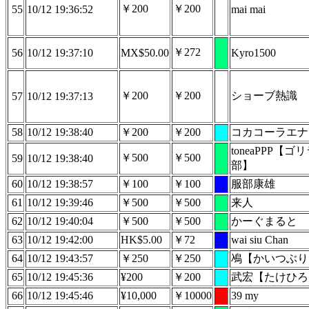
￥200
￥200
55
10/12 19:36:52
mai mai
￥272
56
10/12 19:37:10
MX$50.00
Kyro1500
￥200
￥200
ショーブ熱識
57
10/12 19:37:13
58
10/12 19:38:40
￥200
￥200
コカコーラエナ
toneaPPP【
￥500
￥500
59
10/12 19:38:40
部】
60
10/12 19:38:57
￥100
￥100
服部康雄
61
10/12 19:39:46
￥500
￥500
来人
62
10/12 19:40:04
￥500
￥500
かーぐまると
63
10/12 19:42:00
HK$5.00
￥72
wai siu Chan
64
10/12 19:43:57
￥250
￥250
鳰【かいつぶり
65
10/12 19:45:36
¥200
￥200
武宏【たけひろ
66
10/12 19:45:46
¥10,000
￥10000
39 my