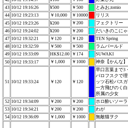
43
10/12 19:16:26
¥500
￥500
とみお,tomio
44
10/12 19:23:13
￥10,000
￥10000
リリス
￥200
フェクトリー
45
10/12 19:23:26
¥200
46
10/12 19:24:02
¥200
￥200
だいきのこにゃ
47
10/12 19:32:21
￥120
￥120
TEN Spring
48
10/12 19:32:59
￥500
￥500
ラムパールド
49
10/12 19:33:09
HK$12.00
￥174
SUWAKI
￥1,000
￥1000
神奈【かんな】
50
10/12 19:33:17
早口言葉まで3・
バロフスクで理
51
10/12 19:33:24
￥120
￥120
ッツ石松バスガ
一方飛びのく白
所属の少女
52
10/12 19:34:09
￥200
￥200
ホロ酔いソーラ
53
10/12 19:34:21
￥200
￥200
わが
54
10/12 19:36:09
￥1,000
￥1000
無敵猫ヲク