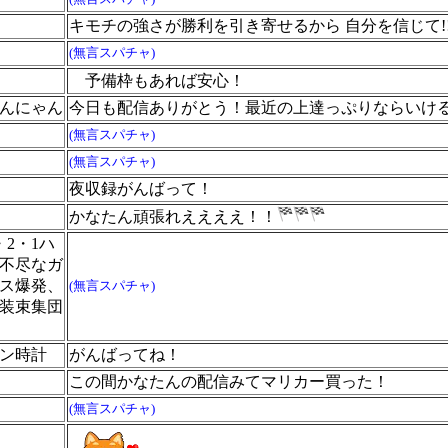
キモチの強さが勝利を引き寄せるから 自分を信じて!
(無言スパチャ)
予備枠もあれば安心！
んにゃん
今日も配信ありがとう！最近の上達っぷりならいけ
(無言スパチャ)
(無言スパチャ)
夜収録がんばって！
かなたん頑張れええええ！！
2・1ハ
不尽なガ
ス爆発、
(無言スパチャ)
装束集団
ン時計
がんばってね！
この間かなたんの配信みてマリカー買った！
(無言スパチャ)