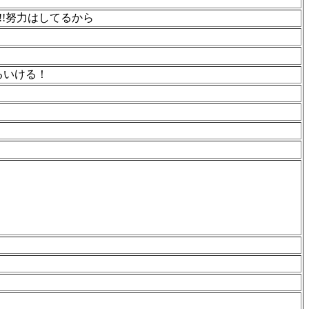
!!努力はしてるから
るいける！