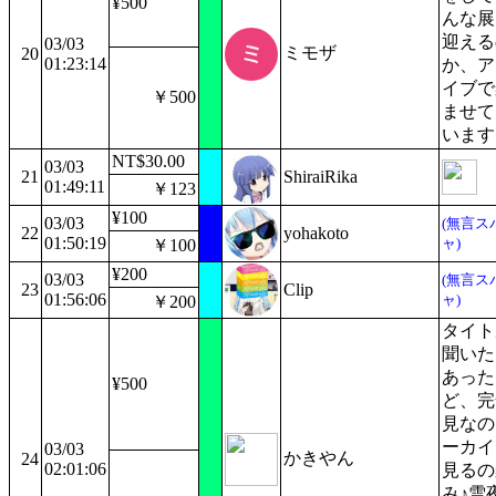
¥500
んな展
迎える
03/03
ミモザ
20
01:23:14
か、ア
イブで
￥500
ませて
います
NT$30.00
03/03
21
ShiraiRika
01:49:11
￥123
¥100
03/03
(無言ス
22
yohakoto
01:50:19
ャ)
￥100
¥200
03/03
(無言ス
23
Clip
01:56:06
ャ)
￥200
タイト
聞いた
あった
¥500
ど、完
見なの
ーカイ
03/03
かきやん
24
02:01:06
見るの
み♪雪