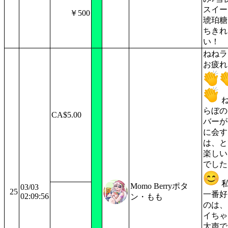
スイー
￥500
琥珀糖
ちきれ
い！
ねねラ
お疲れ
らぼの
CA$5.00
バーが
に会す
は、と
楽しい
でした
Momo Berryポタ
03/03
25
一番好
02:09:56
ン・もも
のは、
イちゃ
大声で 