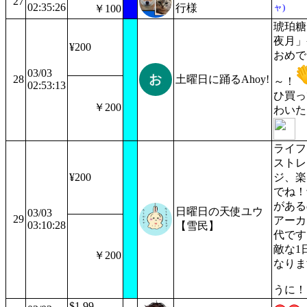
27
02:35:26
行様
ャ)
￥100
琥珀糖
夜月」
¥200
おめで
03/03
28
土曜日に踊るAhoy!
～！
02:53:13
ひ買っ
￥200
わいた
ライフ
ストレ
¥200
ジ、楽
でね！
がある
日曜日の天使ユウ
03/03
29
アーカ
03:10:28
【雪民】
代です
敵な1
￥200
なりま
うに！
$1.99