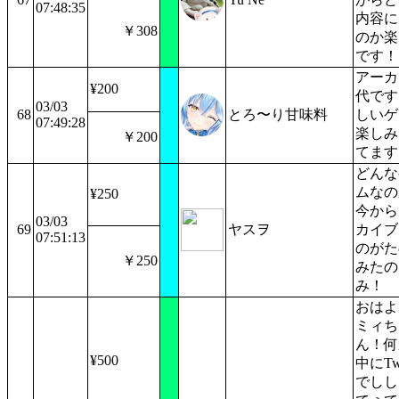
07:48:35
内容に
￥308
のか楽
です！
アーカ
¥200
代です
03/03
68
とろ〜り甘味料
しいゲ
07:49:28
楽しみ
￥200
てます
どんな
ムなの
¥250
今から
03/03
69
ヤスヲ
カイブ
07:51:13
のがた
￥250
みたの
み！
おはよ
ミィち
ん！何
¥500
中にTwi
でしし