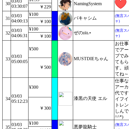
03/03
30
NamingSystem
03:30:07
￥229
¥100
03/03
(無言ス
バキャシム
31
04:00:13
ャ)
￥100
¥100
03/03
(無言ス
ぜのʚïɞ.•
32
04:06:31
ャ)
￥100
お仕事
¥500
でアー
ブでみ
03/03
MUSTDIEちゃん
33
05:00:05
てもら
￥500
す。頑
てね～
仕事な
アーカ
¥300
代です
03/03
漆黒の天使 エル
34
イフイ
05:12:23
トレン
￥300
しんで
^^*)
¥100
03/03
(無言ス
悪夢龍騎士
35