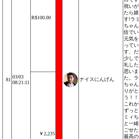
祝いが
たら嬉
R$100.00
す!ラ
ちゃん
信でい
元気を
ってい
す、だ
少しで
礼した
思いま
03/03
た。ラ
ナイスにんげん
81
08:21:11
ちゃん
りがと
う！！
これか
ずっと
ミィち
と一緒
ごせた
￥2,235
最高の