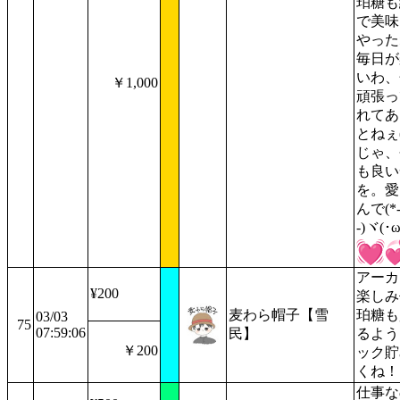
珀糖も
で美味
やった
毎日が
いわ、
￥1,000
頑張っ
れてあ
とねぇ(´
じゃ、
も良い
を。愛
んで(*
-)ヾ(･ω
アーカ
¥200
楽しみ
麦わら帽子【雪
珀糖も
03/03
75
07:59:06
民】
るよう
￥200
ック貯
くね！
仕事な