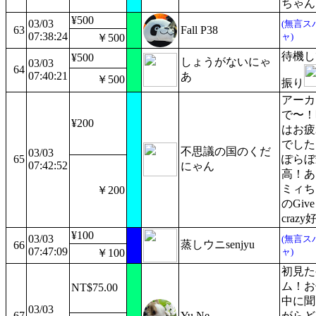
ちゃん
¥500
03/03
(無言ス
63
Fall P38
07:38:24
ャ)
￥500
待機し
¥500
しょうがないにゃ
03/03
64
07:40:21
あ
￥500
振り
アーカ
で〜！
¥200
はお疲
でした
不思議の国のくだ
03/03
65
ぽらぼ
07:42:52
にゃん
高！あ
ミィち
￥200
のGive
crazy
¥100
03/03
(無言ス
蒸しウニsenjyu
66
07:47:09
ャ)
￥100
初見た
ム！お
NT$75.00
中に聞
03/03
67
Yu Ne
がらど