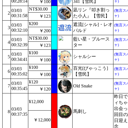
00:28:14
341【雪民】
ャ)
￥100
NT$30.00
凪リン『叩き割っ
03/03
(無言ス
2
00:31:58
た小人』【雪民】
ャ)
￥123
¥200
遮流[シャル]・レオ
03/03
(無言ス
3
00:32:10
パルド
ャ)
￥200
NT$30.00
藍い星・ブルース
03/03
(無言ス
4
00:32:39
ター
ャ)
￥123
¥100
03/03
(無言ス
シャルシー
5
00:34:41
ャ)
￥100
¥100
百光[びゃっこう]
03/03
(無言ス
6
00:35:02
【雪民】
ャ)
￥100
¥120
03/03
(無言ス
7
Old Snake
00:35:45
ャ)
￥120
昨日で
¥12,000
ィちゃ
出会っ
03/03
馬刺し
8
00:37:35
回目の
￥12,000
日迎え
念