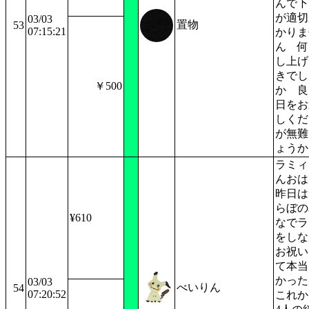
んで下
が適切
03/03
置物
53
07:15:21
かりま
ん 何
し上げ
きでし
￥500
か 良
日をお
しくだ
が無難
ょうか
ラミィ
んおは
昨日は
らぼの
¥610
なでラ
をしな
お祝い
て本当
かった
03/03
べいりん
54
07:20:52
これか