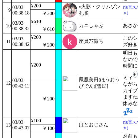
¥200
ν火影・クリムゾン
03/03
(無言ス
9
00:38:18
孔雀
ャ)
￥200
¥610
03/03
カニしゃぶ
あさか
10
00:38:32
￥610
¥200
このシ
03/03
座員77億号
11
00:38:42
ズ好き
￥200
明日も
なので
¥200
時間に
ミィ
鳳凰美田(ほうおう
03/03
12
ながら
00:42:11
びでん)[雪民]
カイブ
ますね
￥200
休みな
¥100
03/03
(無言ス
はとおじさん
13
00:43:07
ャ)
￥100
名前も