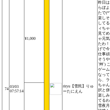
昨日は
らぼよ
たで(*′
楽しそ
してる
ィちゃ
見てめ
¥1,000
ゃ元気
たわ！
げで今
仕事頑
そうや(
´艸`) 
ゲーム
なって
ら、ラ
ちゃん
riryu【雪民】りゅ
03/03
74
択と併
07:57:14
ーたにえん
楽しみ
てるわ
雪夜月