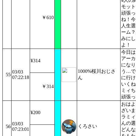
4人の
モット
頑張っ
￥610
ね！今
人生選
ーム？
みにし
よ！
今日は
アーカ
¥314
になり
1000%桜川おじさ
う…で
03/03
55
07:22:18
ん
に行け
いくね
￥314
ミィち
頑張っ
おはよ
ざいま
¥200
ラミィ
んの選
03/03
くろさい
56
07:23:01
どんな
をもた