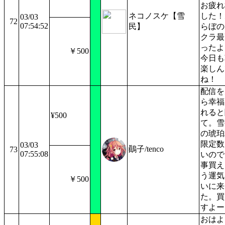
お疲れ
ネコノスケ【雪
した！
03/03
72
07:54:52
民】
らぼの
クラ最
ったよ
￥500
今日も
楽しん
ね！
配信を
ら幸福
れると
¥500
て。雪
の琥珀
限定数
03/03
鷆子/tenco
73
07:55:08
いので
事買え
う運気
￥500
いに来
た。買
すよー
おはよ