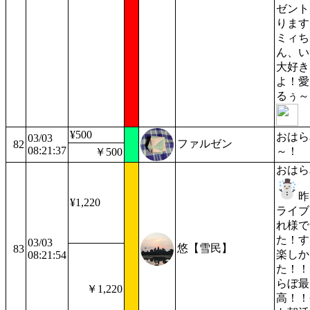
ゼント
ります
ミィち
ん、い
大好き
よ！愛
るぅ～
¥500
おはら
03/03
ファルゼン
82
08:21:37
～！
￥500
おはら
昨
¥1,220
ライブ
れ様で
た！す
03/03
悠【雪民】
83
楽しか
08:21:54
た！！
らぼ最
￥1,220
高！！