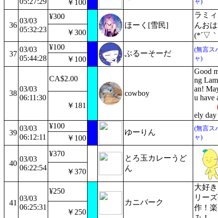
05:27:29
ャ)
￥100
ラミィ
¥300
03/03
36
ほーく[雪民]
んおは
05:32:23
￥300
(*´▽｀
¥100
03/03
(無言ス
ぶるーそーだ
37
05:44:28
ャ)
￥100
Good m
CA$2.00
ng Lam
03/03
an! Ma
38
cowboy
06:11:30
u have 
￥181
ely day
¥100
03/03
(無言ス
ゆーりん
39
06:12:11
ャ)
￥100
¥370
とろ玉カレーうど
03/03
40
06:22:54
ん
￥370
大好き
¥250
リーズ
03/03
カニバーク
41
06:25:31
作！楽
￥250
み！