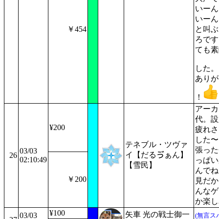
いーん
いーん
￥454
と叫ぶ
ろです
ても素
した。
ありが
！
アーカ
代。設
¥200
疲れさ
した〜
テネブル・ツヴァ
張った
03/03
イ【だるゔぁん】
26
02:10:49
っぱい
【雪民】
んでね
￥200
見だか
んなゲ
か楽し
¥100
矢車 光の戦士御一
03/03
(無言ス