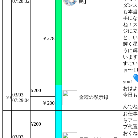
07:28:32
民】
ダンス
も本当
手にな
ね！ス
ジに立
と、い
￥278
輝く星
うに輝
います
すごい
ぉ〜 I l
you!
おはよ
¥200
03/03
今日も
金曜の黙示録
59
07:29:04
￥200
んでね
お仕事
らアー
¥200
ブ代置
おくね
03/03