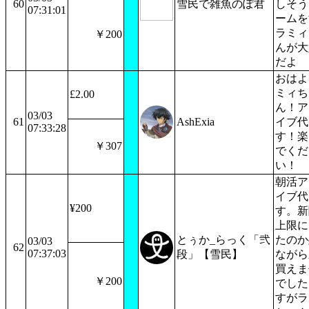
60
雪民で雑魚のぽ君
しそう
07:31:01
ームを
ラミィ
￥200
んが大
だよ
おはよ
ミィち
£2.00
ん！ア
03/03
61
AshExia
イブ代
07:33:28
す！楽
￥307
でくだ
い！
朝活ア
イブ代
¥200
す。新
上限に
とぅか_らっく「弐
たのか
03/03
62
07:37:03
段」【雪民】
ながら
買えま
￥200
でした.
すがラ