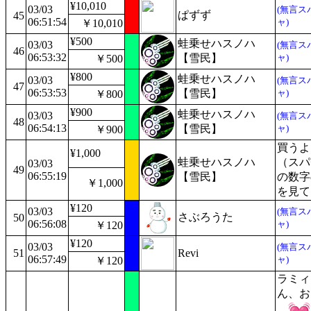
¥10,010
03/03
(無言ス
ぱずず
45
06:51:54
ャ)
￥10,010
¥500
蛙乗せハスノハ
03/03
(無言ス
46
06:53:32
【雪民】
ャ)
￥500
¥800
蛙乗せハスノハ
03/03
(無言ス
47
06:53:53
【雪民】
ャ)
￥800
¥900
蛙乗せハスノハ
03/03
(無言ス
48
06:54:13
【雪民】
ャ)
￥900
買うよ
¥1,000
蛙乗せハスノハ
（スパ
03/03
49
06:55:19
【雪民】
の数字
￥1,000
を見て
¥120
03/03
(無言ス
さぶろうた
50
06:56:08
ャ)
￥120
¥120
03/03
(無言ス
51
Revi
06:57:49
ャ)
￥120
ラミィ
ん、お