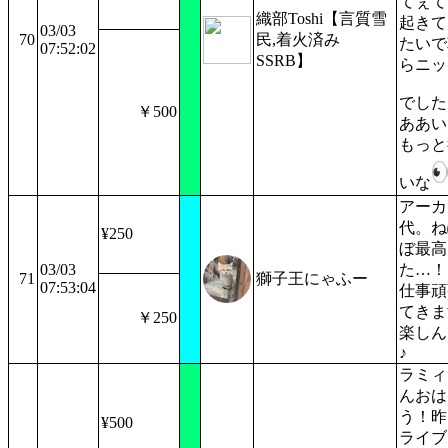
てぇて
織部Toshi【言質雪
起きて
03/03
70
民,着火済み
たいで
07:52:02
SSRB】
らニッ
でした
￥500
ああい
もっと
いな
アーカ
代。ね
¥250
ぼ最高
03/03
た…！
71
獅子王にゃふー
07:53:04
仕事頑
てきま
￥250
楽しん
♪
ラミィ
んおは
う！昨
¥500
ライブ