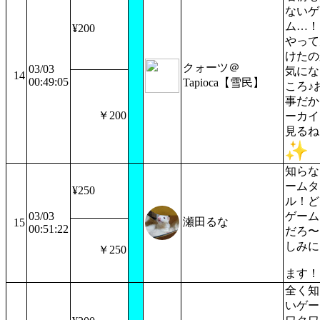
ないゲ
ム…！
¥200
やって
けたの
クォーツ＠
03/03
気にな
14
00:49:05
Tapioca【雪民】
ころ♪
事だか
￥200
ーカイ
見るね
知らな
ームタ
¥250
ル！ど
03/03
ゲーム
瀬田るな
15
00:51:22
だろ〜
しみに
￥250
ます！
全く知
いゲー