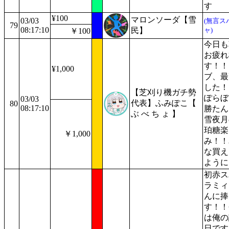
す
¥100
マロンソーダ【雪
03/03
(無言ス
79
08:17:10
民】
ャ)
￥100
今日も
お疲れ
す！！
¥1,000
ブ、最
した！
【芝刈り機ガチ勢
ぽらぼ
03/03
代表】ふみぽこ【
80
08:17:10
勝たん
ぶ べ ち ょ 】
雪夜月
珀糖楽
￥1,000
み！！
な買え
ように
初赤ス
ラミィ
んに捧
す！！
は俺の
日です!