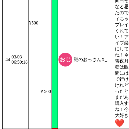
面白そ
なと思
たので
ィちゃ
¥500
プレイ
くれて
い！ア
イブ楽
にして
ね！今
03/03
44
謎のおっさんX_
雪夜月
06:50:18
糖は販
間には
で行け
けれど
ったと
￥500
まだあ
購入す
ね！今
大好き