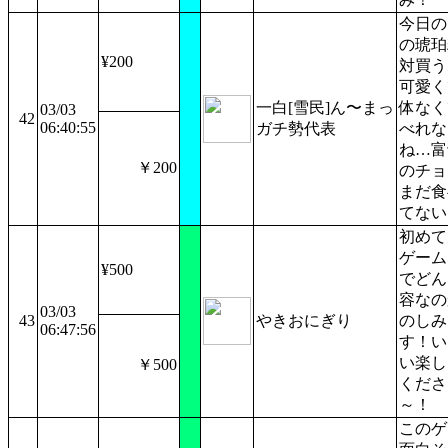
今日の
の琥珀
¥200
対買う
可愛く
一白[雪民]ん〜まっ
体なく
03/03
42
06:40:55
ガチ勢代表
べれな
ね…富
￥200
のチョ
まだ食
てない
初めて
ゲーム
¥500
でどん
容なの
03/03
43
やきおにぎり
のしみ
06:47:56
す！い
い楽し
￥500
くださ
～！
このゲ