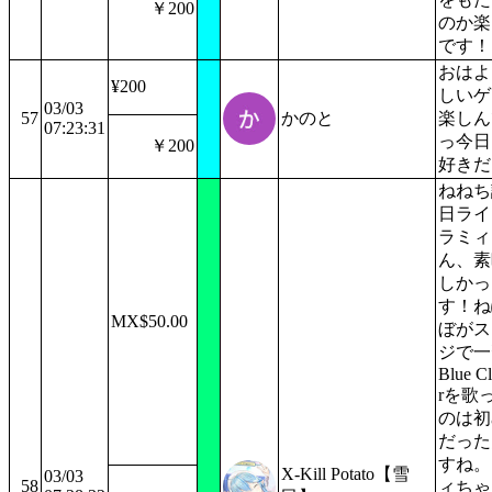
￥200
のか楽
です！
おはよ
¥200
しいゲ
03/03
57
かのと
楽しん
07:23:31
っ今日
￥200
好きだ
ねねち
日ライ
ラミィ
ん、素
しかっ
す！ね
MX$50.00
ぼがス
ジで一
Blue C
rを歌
のは初
だった
すね。
X-Kill Potato【雪
03/03
58
ィちゃ