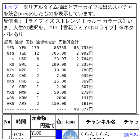
トップ
※リアルタイム抽出とアーカイブ抽出のスパチャ
を統合(merge)したものを表示しています。
配信名：【ライフ イズ ストレンジ トゥルー カラーズ】い
ま、人生の選択を。＃01【雪花ラミィ/ホロライブ】※ネタ
バレあり
記号 通貨 回数 通貨毎合計 円換算合計

 YEN  YEN  179      88755   88,755円

 NT$  TWD   12     705.00    2,902円

   $  USD    6      23.97    2,764円

  R$  BRL    1     100.00    2,235円

 NZ$  NZD    1      10.00      780円

 CA$  CAD    2       7.00      635円

 HK$  HKD    1      25.00      369円

   £  GBP    1       2.00      307円

 MX$  MXN    1      50.00      278円

 WON  KRW    1       2000      191円

 ARS  ARS    2     150.00      161円

元金額
No
時間
色
icon
チャンネル名
チャッ
円建て
¥100
くらんくらん
03/03
(無言ス
1