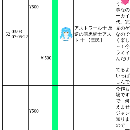
う
¥500
事なの
ーカイ
代。完
アストワール十 反
見のゲ
03/03
52
逆の暗黒騎士アス
なので
07:05:22
ト 十 【雪民】
く楽し
～！今
ラミィ
￥500
んだけ
てるよ
いっぱ
しんで
今作も
験です
で 何
えま
¥500
ジャン
知りま
ので 