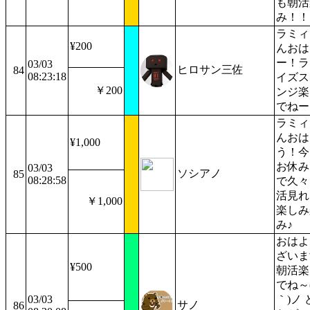
も朝活
み！！
ラミィ
¥200
んおは
ー！ラ
03/03
ヒロサン三佐
84
08:23:18
イズス
￥200
ンジ楽
でねー
ラミィ
んおは
¥1,000
う！今
お休み
03/03
ソシアノ
85
08:28:58
で久々
活見れ
￥1,000
楽しみ
み♪
おはよ
ざいま
¥500
朝活楽
でね～(
03/03
｀)ノ 
サノ
86