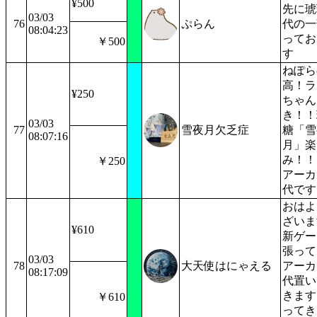
¥500
先に琥
03/03
76
ぷらん
代の一
08:04:23
ってお
￥500
す
ねぽら
高！ラ
¥250
ちゃん
き！！
03/03
77
雪夜月欠乏症
糖「雪
08:07:16
月」楽
み！！
￥250
アーカ
代です
おはよ
ざいま
¥610
新ゲー
張って
03/03
78
大天使はにゃえる
アーカ
08:17:09
代置い
きます
￥610
ってき