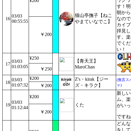
ワクワ
¥200
す！明
朝から
猫山亭撫子【ねこ
03/03
16
なので
00:55:55
やまていなでこ】
カイブ
拝見し
￥200
す。楽
でくだ
い！
¥250
【青天王】
03/03
17
01:03:05
MaroChan
￥250
¥200
Z's・kirak【ジー
03/03
(無言ス
18
01:07:32
ズ・キラク】
ャ)
￥200
新しい
¥200
ム、楽
03/03
19
くた
がいっ
01:12:44
￥200
ですね
どんな
をして