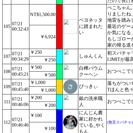
たので良け
ぺこちゃん,
りましたね
NT$1,500.00
ベヨネッタ
地雷を踏み
07/21
105
に踏まれた
最近のゲー
00:32:43
い
か気になる
￥6,924
もしゴロー
家の帰る道
￥250
初スパチャ
07/21
しゅんくん
107
00:34:29
LIMITが
￥250
￥500
白樺バウム
07/21
おつぺこで
108
00:45:21
クーヘン
￥500
￥1,000
落ちがつい
07/21
ぴっきぃ
109
00:45:40
Tほんと色
￥1,000
￥200
銀の洗米職
07/21
おつぺこで
111
00:46:06
人
￥200
にんじん農
￥100
家に好かれ
07/21
112
(無言スパチャ)
00:46:46
ている_やく
￥100
もん