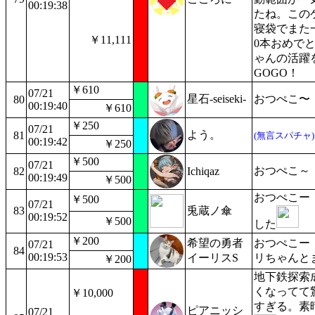
00:19:38
たね。この
寝袋でまた
￥11,111
0本おめでと
ゃんの活躍を
GOGO！
￥610
07/21
星石-seiseki-
おつぺこ〜
80
00:19:40
￥610
￥250
07/21
よう。
81
(無言スパチャ)
00:19:42
￥250
￥500
07/21
おつぺこ～
82
Ichiqaz
00:19:49
￥500
おつぺこー
￥500
07/21
83
兎蔵ノ傘
00:19:52
￥500
した
￥200
希望の勇者
おつぺこー
07/21
84
00:19:53
イーリスS
リちゃんと
￥200
地下鉄探索
くなってて
￥10,000
すぎる。素
ピアニッシ
07/21