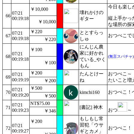
今日も楽し
￥10,000
壊れかけの
07/21
66
縦上手かっ
00:19:18
ギター
￥10,000
な場所の探
￥220
ととすらっ
07/21
おつぺこで
67
00:19:18
しゅ
￥220
にんじん農
￥100
家に好かれ
07/21
68
(無言スパチャ)
00:19:18
ている_やく
￥100
もん
￥200
たんとけー
おつぺこ～
07/21
69
00:19:19
ね
たいこと増
￥200
￥500
07/21
おつぺこ！
70
kimchi160
00:19:20
￥500
NT$75.00
07/21
[書記] 神木
71
おつ
～
00:19:23
￥346
もしもし常
￥200
習犯「ウサ
07/21
おつぺこ！
72
00:19:27
ギとカメ」