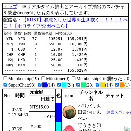
トップ
※リアルタイム抽出とアーカイブ抽出のスパチャ
を統合(merge)したものを表示しています。
配信名：
【RUST】混沌とした世界を生き抜く！！！！！ぺ
こ！【ホロライブ/兎田ぺこら】
記号 通貨 回数 通貨毎合計 円換算合計

 YEN  YEN   77     135251  135,251円

 NT$  TWD    9    3550.00   16,388円

   $  USD    4      12.97    1,791円

 CHF  CHF    1      10.00    1,424円

 HK$  HKD    1      25.00      439円

 MX$  MXN    1      50.00      336円

Membership(19)
Milestone(0)
MembershipGift(贈った
SuperChat(93)
(14)
(24)
(28)
(14)
(1)
元金額
チャンネル
No
時間
色
icon
チャット
名
円建て
バリバリ兎
NT$15.00
07/20
1
田醤油せん
(無言スパチャ)
17:54:30
￥69
べい
野うさぎ印
￥200
07/20