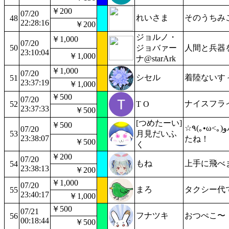
￥200
07/20
れいさま
そのうちみ
48
22:28:16
￥200
ジョルノ・
￥1,000
07/20
50
ジョバァー
人間と兵器
23:10:04
￥1,000
ナ@starArk
￥1,000
07/20
シセル
着陸ないす
51
23:37:19
￥1,000
￥500
07/20
ナイスフラ
52
T O
23:37:33
￥500
[つめたーい]
￥500
☆٩(｡•ω<｡)وパイロットぺこちゃんきtら！！上手くなっ
07/20
53
月見だいふ
23:38:07
たね！
￥500
く
￥200
07/20
もね
上手に飛べ
54
23:38:13
￥200
￥1,000
07/20
まろ
タクシー代
55
23:40:17
￥1,000
￥500
07/21
フナツキ
おつぺこ〜
56
00:18:44
￥500