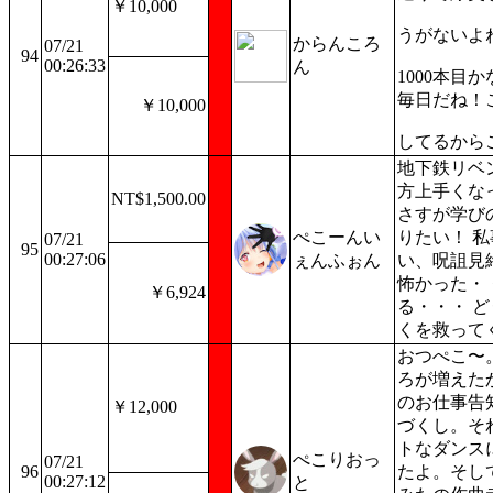
￥10,000
うがないよ
からんころ
07/21
94
00:26:33
ん
1000本目
毎日だね！
￥10,000
してるから
地下鉄リベ
方上手くな
NT$1,500.00
さすが学び
ぺこーんい
りたい！ 
07/21
95
00:27:06
ぇんふぉん
い、呪詛見
怖かった・
￥6,924
る・・・ 
くを救って
おつぺこ〜
ろが増えた
のお仕事告
￥12,000
づくし。そ
トなダンス
ぺこりおっ
07/21
96
たよ。そし
00:27:12
と