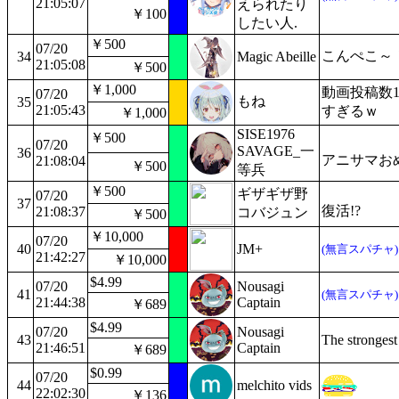
21:05:07
えられたり
￥100
したい人.
￥500
07/20
こんぺこ～
34
Magic Abeille
21:05:08
￥500
￥1,000
動画投稿数1
07/20
もね
35
21:05:43
すぎるｗ
￥1,000
SISE1976
￥500
07/20
SAVAGE_一
36
アニサマお
21:08:04
￥500
等兵
￥500
ギザギザ野
07/20
37
復活!? 
21:08:37
コバジュン
￥500
￥10,000
07/20
40
JM+
(無言スパチャ)
21:42:27
￥10,000
$4.99
07/20
Nousagi
41
(無言スパチャ)
21:44:38
Captain
￥689
$4.99
07/20
Nousagi
43
The strongest
21:46:51
Captain
￥689
$0.99
07/20
44
melchito vids
22:02:30
￥136