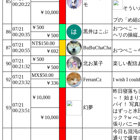
85
00:20:22
モ
そうい
￥10,000
ブの「め組
￥500
おつぺこ～
07/21
黒井はこぶ
86
00:20:35
ヘリの操縦
￥500
NT$150.00
07/21
87
BuBuChaCha
おつぺこ～
00:20:55
￥692
￥500
07/21
北お菓子
楽しい配信
90
00:21:32
￥500
MX$50.00
07/21
92
FerranCz
I wish I coul
00:23:32
￥336
昨日寝落ち
￥10,000
～！ 始ま
バイ！ 写
07/21
幻夢
93
00:23:51
はずっと水
￥10,000
ック？w 
張りバニー
今日も混沌
通りで爆笑