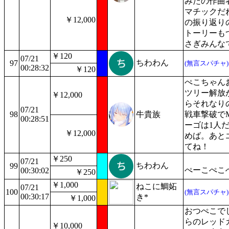
みたの作曲
マチックだ
￥12,000
の振り返り
トーリーも
さぎみんな
￥120
07/21
ちわわん
97
(無言スパチャ)
00:28:32
￥120
ぺこちゃん
ツリー解放
￥12,000
らそれなり
07/21
98
牛貴族
戦車撃破で
00:28:51
ーゴは1人
￥12,000
めば。あと
てね！
￥250
07/21
ちわわん
99
ぺーこぺこ
00:30:02
￥250
￥1,000
ねこに鯛妬
07/21
100
(無言スパチャ)
00:30:17
き*
￥1,000
おつぺこで
らのレッド
￥10,000