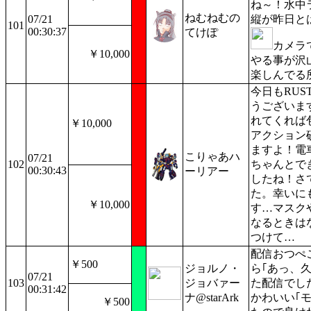
ね～！水中
ねむねむの
07/21
縦が昨日と
101
00:30:37
てけぽ
カメラ
￥10,000
やる事が沢
楽しんでる
今日もRU
うございま
れてくれば
￥10,000
アクション
ますよ！電
こりゃあハ
07/21
102
ちゃんとで
00:30:43
ーリアー
したね！さ
た。幸いに
￥10,000
す…マスク
なるときは
つけて…
配信おつぺ
￥500
ジョルノ・
ら｢あっ、
07/21
103
ジョバァー
た配信でし
00:31:42
ナ@starArk
かわいい｢
￥500