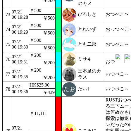
￥200
のカメ
￥500
07/21
ぴろしき
おつぺこ〜
73
00:19:28
￥500
￥500
07/21
とれいず
おっつぺこ
74
00:19:29
￥500
￥500
07/21
とも二郎
おつぺこ～
75
00:19:30
￥500
￥200
07/21
ミサキ
76
おつ
00:19:31
￥200
￥200
三本足のカ
07/21
おつぺこ～
77
00:19:35
ラス
￥200
HK$25.00
07/21
たお†
おつぺこ～
78
00:19:36
￥439
RUSTお
る三下ムー
は何故かも
￥11,111
探索は撤退
ンだったの
07/21
79
こころに
動範囲が一