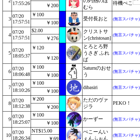
2
の灼熱のほ
待機ぺこ
17:55:26
￥200
むら
￥100
07/20
受付長おと
3
(無言スパチャ)
17:57:51
￥100
$2.00
クリストサ
07/20
4
(無言スパチャ)
17:57:51
ン[christosan]
￥276
とろとろ野
￥120
07/20
5
うさぎ ふれ
(無言スパチャ)
18:05:37
￥120
ば
￥100
Saturnのおせ
07/20
6
(無言スパチャ)
18:06:48
う
￥100
￥100
07/20
7
dibasiri
(無言スパチャ)
18:10:26
￥100
￥200
ただのヴァ
07/20
PEKO！
8
18:12:38
ジラ
￥200
￥100
07/20
かーずー
9
(無言スパチャ)
18:25:07
￥100
NT$15.00
ぺこーんい
07/20
10
(無言スパチャ)
18:26:34
ぇんふぉん
￥69