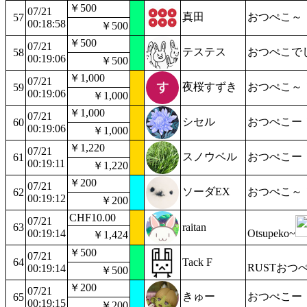
￥500
07/21
真田
おつぺこ～
57
00:18:58
￥500
￥500
07/21
テステス
おつぺこで
58
00:19:06
￥500
￥1,000
07/21
夜桜すずき
おつぺこ～
59
00:19:06
￥1,000
￥1,000
07/21
シセル
おつぺこー
60
00:19:06
￥1,000
￥1,220
07/21
スノウベル
おつぺこー
61
00:19:11
￥1,220
￥200
07/21
ソーダEX
おつぺこ～
62
00:19:12
￥200
CHF10.00
07/21
63
raitan
00:19:14
Otsupeko~
￥1,424
￥500
07/21
64
Tack F
RUSTおつ
00:19:14
￥500
￥200
07/21
きゅー
おつぺこー
65
00:19:15
￥200