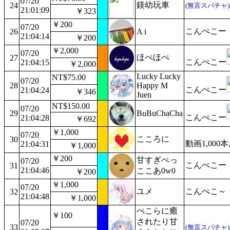
07/20
鎂幼玩車
24
(無言スパチャ)
21:01:09
￥323
￥200
07/20
こんぺこー
26
A i
21:04:14
￥200
￥2,000
07/20
ほぺほぺ
27
こんぺこー
21:04:15
￥2,000
Lucky Lucky
NT$75.00
07/20
28
Happy M
こんぺこー
21:04:24
￥346
Juen
NT$150.00
07/20
29
BuBuChaCha
こんぺこー
21:04:28
￥692
￥1,000
07/20
こころに
30
動画1,000
21:04:31
￥1,000
￥200
甘すぎぺっ
07/20
こんぺこー
31
21:04:46
ここあ0w0
￥200
￥1,000
07/20
ユメ
こんぺこ～
32
21:04:48
￥1,000
ぺこらに癒
￥100
されたり甘
07/20
33
(無言スパチャ)