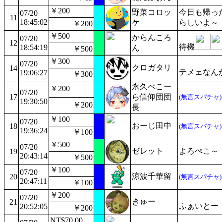
￥200
野菜コロッ
今日も帰っ
07/20
11
18:45:02
ケ
らしいよ～
￥200
￥500
からんころ
07/20
12
待機
18:54:19
ん
￥500
￥300
07/20
クロガタリ
14
テメェなん
19:06:27
￥300
永久ぺこー
￥200
07/20
17
ら信仰団団
(無言スパチャ)
19:30:50
￥200
長
￥100
07/20
おーじ田中
18
(無言スパチャ)
19:36:24
￥100
￥500
07/20
ゼレット
よろぺこ～
19
20:43:14
￥500
￥100
07/20
涼波千華留
20
(無言スパチャ)
20:47:11
￥100
￥200
07/20
きゅー
21
ふぁいとー
20:52:05
￥200
NT$70.00