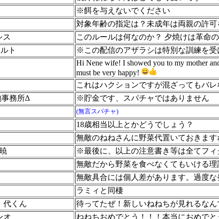
※餌を与えないでください
対象年齢の指定は？未成年は両親の許可
クシス
このルールは何なのか？ 夕焼けは革命
タルト
※この配信のアザラシは特別な訓練を受
Hi Nene wife! I showed you to my mother and 
must be very happy!
これはハクションですが混ざってもバレ
炮事務所Δ
​※貯金です、スパチャではありません
(無言スパチャ)
18歳相当以上とかどうでしょう？
無敵のねねさんに野菜代置いておきます
暁
※最後に、以上の注意書き等は全てフィ
無敵だから野菜を食べなくてもいける理論
無敵具合には個人差があります。過度な
ラミィと同棲
】代くん
待ってたぜ！新しいねねちが見れるなん
ンオ
ねねちおめでとう！！！本当におめでと