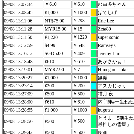
￥610
￥610
那由多ちゃん
09/08 13:07:34
09/08 13:08:45
¥1,000
￥1000
ぼてしげ
￥298
09/08 13:11:06
NT$75.00
Eric Lee
09/08 13:11:28
MYR15.00
￥15
Zeta80
￥1220
09/08 13:11:50
¥1,220
super sonic
09/08 13:12:59
$4.99
￥548
Ramsey C
09/08 13:16:12
SGD5.00
￥409
Jeremy Lim
09/08 13:18:48
¥610
￥610
あかさかぁ！
09/08 13:19:01
MYR7.90
￥7
Himegami Joker
09/08 13:20:27
¥1,000
￥1000
無職
09/08 13:23:14
¥200
￥200
アスカじゅり
09/08 13:27:09
¥500
￥500
猫月 夜
09/08 13:28:00
¥610
￥610
内宇陣#一生ね
09/08 13:28:55
¥1,000
￥1000
kugutsu
とうま「5期生
￥500
09/08 13:28:56
¥500
最推しの雪民」
09/08 13:29:42
¥500
￥500
Noth