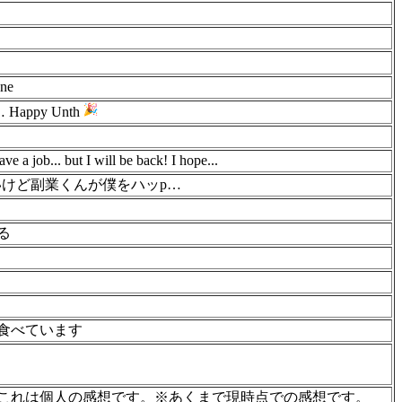
ene
ppy Unth
e a job... but I will be back! I hope...
いけど副業くんが僕をハッp…
る
食べています
これは個人の感想です。※あくまで現時点での感想です。