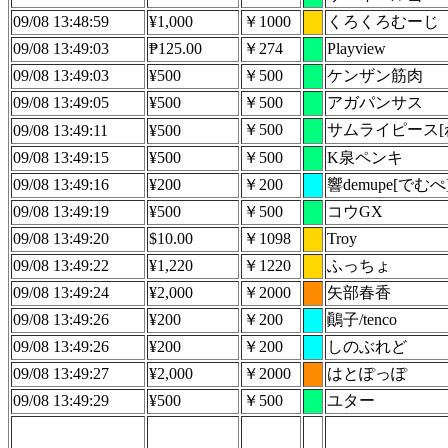
09/08 13:48:59
¥1,000
￥1000
くろくろむーじ
09/08 13:49:03
₱125.00
￥274
Playview
09/08 13:49:03
¥500
￥500
ケンザン筋肉
09/08 13:49:05
¥500
￥500
アガパンサス
￥500
サムライピース[
09/08 13:49:11
¥500
09/08 13:49:15
¥500
￥500
K泉ペンキ
09/08 13:49:16
¥200
￥200
響demupe[でむぺ
09/08 13:49:19
¥500
￥500
コウGX
09/08 13:49:20
$10.00
￥1098
Troy
09/08 13:49:22
¥1,220
￥1220
ふっちょ
09/08 13:49:24
¥2,000
￥2000
矢部春香
09/08 13:49:26
¥200
￥200
鷆子/tenco
09/08 13:49:26
¥200
￥200
しのぶれど
09/08 13:49:27
¥2,000
￥2000
はとぽっぽ
09/08 13:49:29
¥500
￥500
ユター