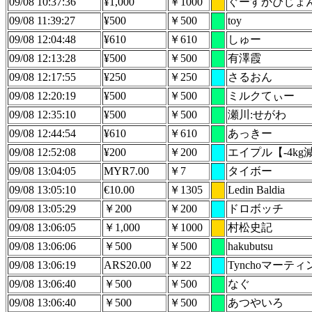
09/08 10:37:36
¥1,000
￥1000
ぐーすかぴじょ
09/08 11:39:27
¥500
￥500
toy
09/08 12:04:48
¥610
￥610
しゅー
09/08 12:13:28
¥500
￥500
有澤霞
09/08 12:17:55
¥250
￥250
さるおん
09/08 12:20:19
¥500
￥500
ミルクてぃー
09/08 12:35:10
¥500
￥500
瀬川:せがわ
09/08 12:44:54
¥610
￥610
あっきー
09/08 12:52:08
¥200
￥200
エイプル【-4kg
09/08 13:04:05
MYR7.00
￥7
タイボー
09/08 13:05:10
€10.00
￥1305
Ledin Baldia
09/08 13:05:29
￥200
￥200
ドロボッチ
09/08 13:06:05
￥1,000
￥1000
村松史記
09/08 13:06:06
￥500
￥500
hakubutsu
09/08 13:06:19
ARS20.00
￥22
Tynchoマーティ
09/08 13:06:40
￥500
￥500
なぐ
09/08 13:06:40
￥500
￥500
あつやいろ