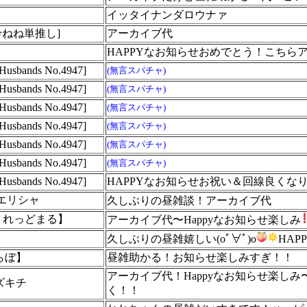
イッタイナンダロウナァ
[桃鈴ねね単推し]
アーカイブ代
HAPPYなお知らせおめでとう！こちら
bands No.4947]
(無言スパチャ)
bands No.4947]
(無言スパチャ)
bands No.4947]
(無言スパチャ)
bands No.4947]
(無言スパチャ)
bands No.4947]
(無言スパチャ)
bands No.4947]
(無言スパチャ)
bands No.4947]
HAPPYなお知らせお祝い＆回線良くな
ダテ-エリシャ
久しぶりの昼雑談！アーカイブ代
【そうれっどまる】
アーカイブ代〜Happyなお知らせ楽しみ
久しぶりの昼雑嬉しい(oﾟ∀ﾟ)o
HA
らぼ】
昼雑助かる！お知らせ楽しみすぎ！！
アーカイブ代！Happyなお知らせ楽しみ
ズキチ
く！！