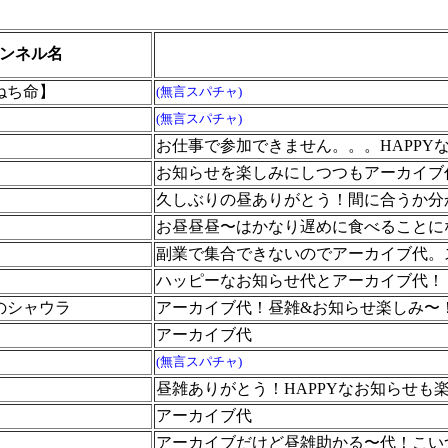
ンネル名
ねち命】
(無言スパチャ)
(無言スパチャ)
お仕事で参加できません。。。HAPP
お知らせを楽しみにしつつもアーカイブ
久しぶりの昼ありがとう！間に合うか分
お昼昼昼〜はかなり遅めに食べることに
副業で集合できないのでアーカイブ代。
ハッピーなお知らせ代とアーカイブ代！
のシャウラ
アーカイブ代！昼雑&お知らせ楽しみ〜
アーカイブ代
(無言スパチャ)
昼雑ありがとう！HAPPYなお知らせも
アーカイブ代
アーカイブだけど昼雑助かる〜代！こい