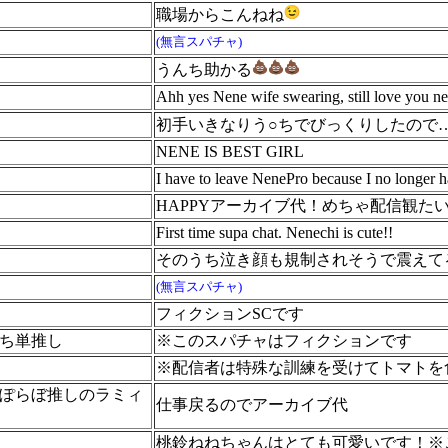
職場からこんねね
(無言スパチャ)
うんち助かる
Ahh yes Nene wife swearing, still love you n
初手いきなりう○ちでびっくりしたので… Ha
NENE IS BEST GIRL
I have to leave NenePro because I no longer hav
HAPPYアーカイブ代！めちゃ配信観た
First time supa chat. Nenechi is cute!!
そのうち泣き顔も規制されそうで震えて
(無言スパチャ)
フィクションSCです
ねち単推し
※このスパチャはフィクションです
※配信者は特殊な訓練を受けてトマトを
ねぽらぼ推しのラミィ
仕事戻るのでアーカイブ代
桃鈴ねねちゃんはとても可愛いです！※