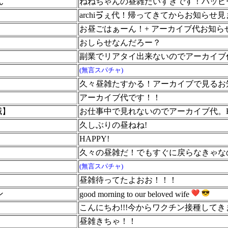
ん
ねねちゃんの昼雑だいすきです！ハッピ
archiゔぇ代！帰ってきてからお知らせ
お昼ごはぁーん！+ アーカイブ代お知ら
おしらせなんだろー？
副業でリアタイ出来ないのでアーカイブ
(無言スパチャ)
久々昼雑たすかる！アーカイブで見るお
アーカイブ代です！！
減】
お仕事中で見れないのでアーカイブ代。HAPPY
久しぶりの昼ねね!
HAPPY!
久々の昼雑だ！でもすぐに戻らなきゃな
(無言スパチャ)
昼雑待ってたよおお！！！
ン
good morning to our beloved wife
こんにちわ!!!今からワクチン接種してきま
昼雑きちゃ！！