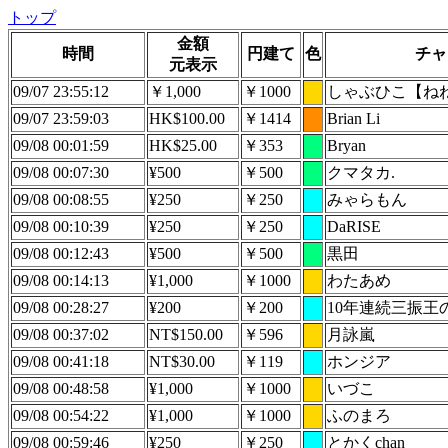
トップ
金額
時間
円建て
色
チャ
元表示
09/07 23:55:12
￥1,000
￥1000
しゃぶひこ【ね
09/07 23:59:03
HK$100.00
￥1414
Brian Li
09/08 00:01:59
HK$25.00
￥353
Bryan
09/08 00:07:30
¥500
￥500
クマタカ.
09/08 00:08:55
¥250
￥250
みゃらもん
09/08 00:10:39
¥250
￥250
DaRISE
09/08 00:12:43
¥500
￥500
黒田
09/08 00:14:13
¥1,000
￥1000
わたあめ
09/08 00:28:27
¥200
￥200
10年連続三振王
09/08 00:37:02
NT$150.00
￥596
月詠嵐
09/08 00:41:18
NT$30.00
￥119
ホンジア
09/08 00:48:58
¥1,000
￥1000
いづこ
09/08 00:54:22
¥1,000
￥1000
ふのまろ
09/08 00:59:46
¥250
￥250
とかくchan