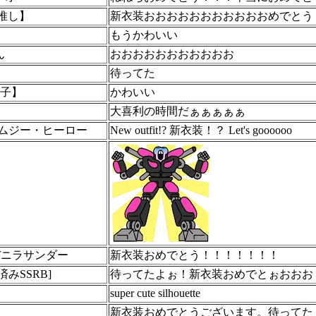
単推し】
新衣装おおおおおおおおおおおめでとう
もうかわいい
ん
おおおおおおおおおおお
待ってた
ねっ子】
かわいい
大喜利の時間だぁぁぁぁぁ
 クラムジー・ヒーロー
New outfit!? 新衣装！？ Let's goooooo
der バニラサンダー
新衣装おめでとう！！！！！！！
みSSRB]
待ってたよぉ！新衣装おめでとぉおおお
super cute silhouette
新衣装おめでとうございます。待ってた