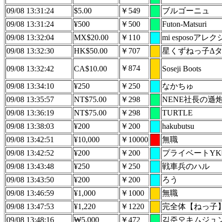
09/08 13:31:24
$5.00
￥549
ブルゴーニュ
09/08 13:31:24
¥500
￥500
Futon-Matsuri
09/08 13:32:04
MX$20.00
￥110
mi esposoアレ
09/08 13:32:30
HK$50.00
￥707
星くずねっ子Δ
￥874
09/08 13:32:42
CA$10.00
Soseji Boots
09/08 13:34:10
¥250
￥250
なかちゅ
09/08 13:35:57
NT$75.00
￥298
NENE社長の遜
09/08 13:36:19
NT$75.00
￥298
TURTLE
09/08 13:38:03
¥200
￥200
hakubutsu
09/08 13:42:51
¥10,000
￥10000
無職
09/08 13:42:52
¥200
￥200
プライベートYK
09/08 13:43:48
¥250
￥250
戦車兵のハル
09/08 13:43:50
¥200
￥200
ろう
09/08 13:46:59
¥1,000
￥1000
無職
09/08 13:47:53
¥1,220
￥1220
完全体【ねっ子
09/08 13:48:16
₩5,000
￥472
김준오キムジュ