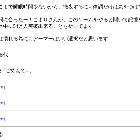
こよで睡眠時間少ないから、徹夜するにも体調だけは気をつけ
間に合ったー！こよりさんが、このゲームをやると聞いて記憶
信中に54万人突破出来ることを祈ってます!
は慣れる為にもアーマーはいい選択だと思います
る代
｢ごめんて...｣
ャ)
ャ)
ャ)
る