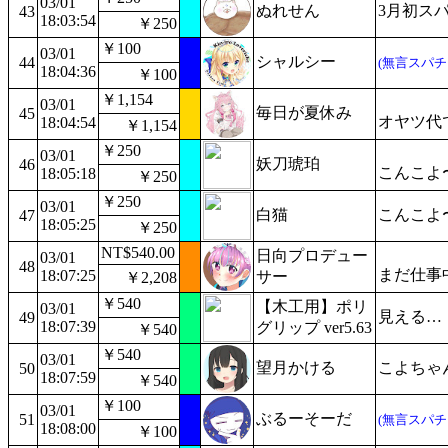
03/01
ぬれせん
3月初ス
43
18:03:54
￥250
￥100
03/01
シャルシー
44
(無言スパチ
18:04:36
￥100
￥1,154
03/01
毎日が夏休み
45
オヤツ代
18:04:54
￥1,154
￥250
03/01
妖刀琥珀
46
こんこよ
18:05:18
￥250
￥250
03/01
白猫
こんこよ
47
18:05:25
￥250
NT$540.00
日向プロデュー
03/01
48
まだ仕事
18:07:25
サー
￥2,208
￥540
【木工用】ポリ
03/01
見える…
49
18:07:39
グリップ ver5.63
￥540
￥540
03/01
望月かける
こよちゃ
50
18:07:59
￥540
￥100
03/01
ぶるーそーだ
51
(無言スパチ
18:08:00
￥100