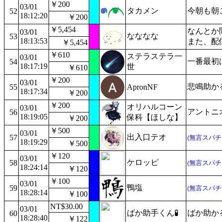
￥200
03/01
タカメン
今朝も朝
52
18:12:20
￥200
￥5,454
なんとか
03/01
なななな
53
18:13:53
また、配
￥5,454
￥610
ステラステラ一
03/01
一番最初
54
18:17:19
世
￥610
￥200
03/01
悲鳴助か
55
ApronNF
18:17:34
￥200
￥200
オリハルコーン
03/01
アントニオ
56
18:19:05
保科【ほしな】
￥200
￥500
03/01
出入口テオ
57
(無言スパチ
18:19:29
￥500
￥120
03/01
ケロッピ
58
(無言スパチ
18:24:14
￥120
￥100
03/01
鴨塩
59
(無言スパチ
18:28:14
￥100
NT$30.00
03/01
ばか助手くん🧪
ばか助か
60
18:28:40
￥122