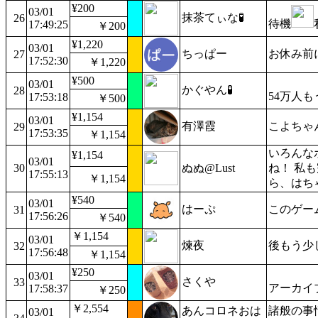
¥200
03/01
抹茶てぃな🧪
26
待機
17:49:25
￥200
¥1,220
03/01
ちっぱー
お休み前
27
17:52:30
￥1,220
¥500
03/01
かぐやん🧪
28
54万人
17:53:18
￥500
¥1,154
03/01
有澤霞
こよちゃ
29
17:53:35
￥1,154
いろんな
¥1,154
03/01
30
ぬぬ@Lust
ね！ 私
17:55:13
￥1,154
ら、はち
¥540
03/01
はーぷ
このゲー
31
17:56:26
￥540
￥1,154
03/01
煉夜
後もう少
32
17:56:48
￥1,154
¥250
03/01
さくや
33
アーカイ
17:58:37
￥250
￥2,554
あんコロネおは
諸般の事
03/01