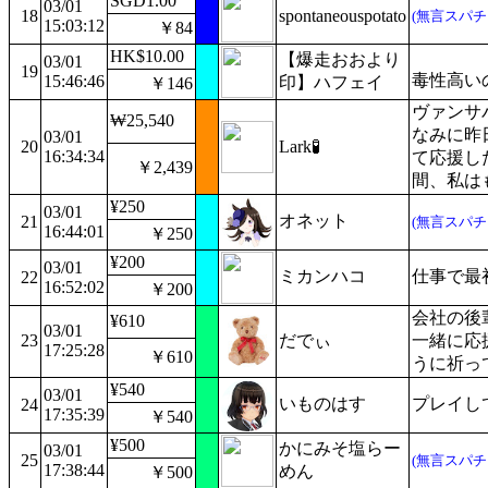
SGD1.00
03/01
18
spontaneouspotato
(無言スパチ
15:03:12
￥84
HK$10.00
​【爆走おおより
03/01
19
毒性高い
15:46:46
印】ハフェイ
￥146
ヴァンサ
₩25,540
なみに昨
03/01
20
Lark🧪
16:34:34
て応援し
￥2,439
間、私は
¥250
03/01
オネット
21
(無言スパチ
16:44:01
￥250
¥200
03/01
ミカンハコ
仕事で最
22
16:52:02
￥200
会社の後
¥610
03/01
23
だでぃ
一緒に応
17:25:28
￥610
うに祈っ
¥540
03/01
いものはす
プレイし
24
17:35:39
￥540
¥500
かにみそ塩らー
03/01
25
(無言スパチ
17:38:44
めん
￥500