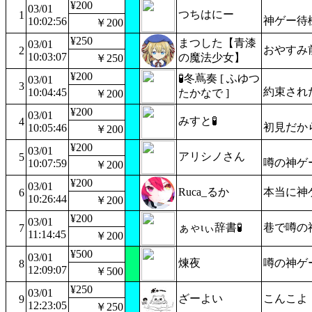
¥200
03/01
つちはにー
1
神ゲー待
10:02:56
￥200
¥250
まつした【青漆
03/01
おやすみ
2
10:03:07
の魔法少女】
￥250
¥200
🧪冬蔦奏 [ ふゆつ
03/01
3
約束され
10:04:45
たかなで ]
￥200
¥200
03/01
みすと🧪
4
初見だか
10:05:46
￥200
¥200
03/01
アリシノさん
5
噂の神ゲ
10:07:59
￥200
¥200
03/01
Ruca_るか
本当に神
6
10:26:44
￥200
¥200
03/01
ぁゃιぃ辞書🧪
巷で噂の
7
11:14:45
￥200
¥500
03/01
煉夜
噂の神ゲ
8
12:09:07
￥500
¥250
03/01
ざーよい
こんこよ
9
12:23:05
￥250