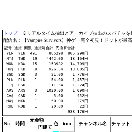
トップ
※リアルタイム抽出とアーカイブ抽出のスパチャを統合(
配信名：【Vampire Survivors】神ゲー完全初見！ドッ
記号 通貨 回数 通貨毎合計 円換算合計

 YEN  YEN  491     885298  885,298円

 NT$  TWD   19    4442.00   18,164円

 WON  KRW   15     153982   14,709円

 HK$  HKD    8     926.54   13,605円

 SGD  SGD    3      21.00    1,776円

 PLN  PLN    1      54.00    1,457円

   $  USD    1      11.54    1,324円

 ARS  ARS    3    1020.00    1,090円

 CA$  CAD    1       5.00      452円

 MX$  MXN    1      50.00      279円

 RUB  RUB    1      20.00       22円

元金額
No
時間
色
icon
チャンネル名
チャット
円建て