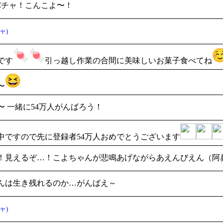
パチャ！こんこよ〜！
ャ)
です
引っ越し作業の合間に美味しいお菓子食べてね
〜
〜 一緒に54万人がんばろう！
中ですので先に登録者54万人おめでとうございます
！見えるぞ…！こよちゃんが悲鳴あげながらあえんびえん（阿
んは生き残れるのか…がんばえ～
ャ)