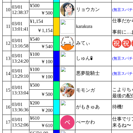
¥500
03/01
リョウカン
10
(無言スパチ
12:38:37
￥500
仕事だか
¥1,154
03/01
11
karakura
13:01:41
￥1,154
事前に…
¥540
03/01
みてぃ
12
13:16:58
￥540
¥100
03/01
しゅん🧪
13
(無言スパチ
13:24:20
￥100
¥100
03/01
悪夢龍騎士
14
(無言スパチ
13:29:10
￥100
¥500
03/01
こよりち
15
モモンガ
13:33:04
￥500
最後の配
¥200
03/01
がもきゅあ
待機!
16
13:36:36
￥200
¥610
仕事でリ
03/01
べーかわ
17
13:52:06
来るね〜
￥610