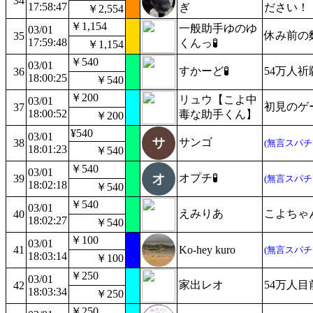
34
17:58:47
ぎ
ださい！
￥2,554
￥1,154
一般助手ゆのゆ
03/01
休み前の
35
17:59:48
くんっ🧪
￥1,154
￥540
03/01
すかーど🧪
54万人
36
18:00:25
￥540
￥200
リュウ【こよ中
03/01
初見のゲ
37
18:00:52
毒な助手くん】
￥200
¥540
03/01
サンゴ
38
(無言スパチ
18:01:23
￥540
￥540
03/01
オプチ🧪
39
(無言スパチ
18:02:18
￥540
￥540
03/01
えみりあ
こよちゃん
40
18:02:27
￥540
￥100
03/01
41
Ko-hey kuro
(無言スパチ
18:03:14
￥100
￥250
03/01
家出レオ
54万人目
42
18:03:34
￥250
￥250