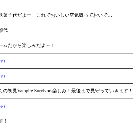
麩菓子代だよー。これでおいしい空気吸っておいで…
祈願代
ームだから楽しみだよ～！
ャ)
ャ)
の初見Vampire Survivors楽しみ！最後まで見守っていきま
ャ)
前！