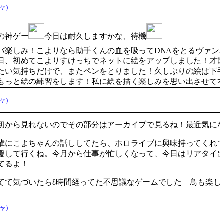
ャ)
の神ゲー
今日は耐久しますかな、待機
バ楽しみ！こよりなら助手くんの血を吸ってDNAをとるヴァ
日、初めてこよりすけっちでネットに絵をアップしました！才
たい気持ちだけで、またペンをとりました！久しぶりの絵は下
もっと絵の練習をします！私に絵を描く楽しみを思い出させて
ャ)
初から見れないのでその部分はアーカイブで見るね！最近気に
輩にこよちゃんの話ししてたら、ホロライブに興味持ってくれ
援して行くね。今月から仕事が忙しくなって、今日はリアタイ
てるよ！
てて気づいたら8時間経ってた不思議なゲームでした 鳥も楽
ャ)