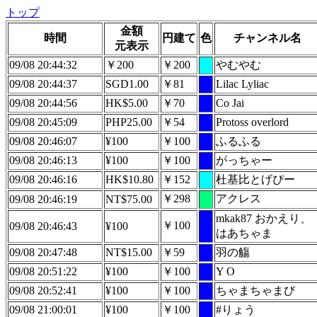
トップ
金額
時間
円建て
色
チャンネル名
元表示
09/08 20:44:32
￥200
￥200
やむやむ
09/08 20:44:37
SGD1.00
￥81
Lilac Lyliac
09/08 20:44:56
HK$5.00
￥70
Co Jai
09/08 20:45:09
PHP25.00
￥54
Protoss overlord
09/08 20:46:07
¥100
￥100
ふるふる
09/08 20:46:13
¥100
￥100
がっちゃー
09/08 20:46:16
HK$10.80
￥152
杜基比とげぴー
￥298
アクレス
09/08 20:46:19
NT$75.00
mkak87 おかえり、
￥100
09/08 20:46:43
¥100
はあちゃま
09/08 20:47:48
NT$15.00
￥59
羽の觴
09/08 20:51:22
¥100
￥100
Y O
09/08 20:52:41
¥100
￥100
ちゃまちゃまび
09/08 21:00:01
¥100
￥100
#りょう