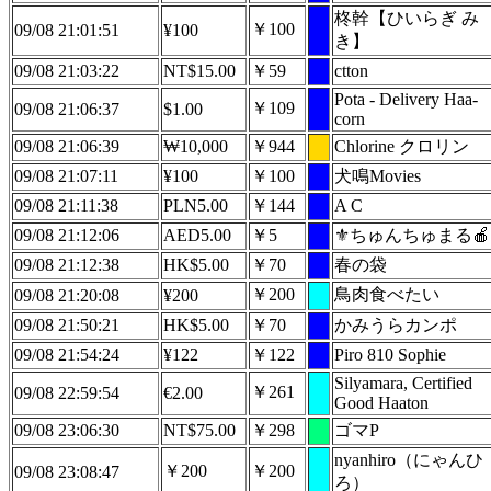
柊幹【ひいらぎ み
￥100
09/08 21:01:51
¥100
き】
09/08 21:03:22
NT$15.00
￥59
ctton
Pota - Delivery Haa-
￥109
09/08 21:06:37
$1.00
corn
09/08 21:06:39
₩10,000
￥944
Chlorine クロリン
09/08 21:07:11
¥100
￥100
犬鳴Movies
09/08 21:11:38
PLN5.00
￥144
A C
09/08 21:12:06
AED5.00
￥5
⚜️ちゅんちゅまる🍎
09/08 21:12:38
HK$5.00
￥70
春の袋
￥200
鳥肉食べたい
09/08 21:20:08
¥200
09/08 21:50:21
HK$5.00
￥70
かみうらカンポ
09/08 21:54:24
¥122
￥122
Piro 810 Sophie
Silyamara, Certified
￥261
09/08 22:59:54
€2.00
Good Haaton
09/08 23:06:30
NT$75.00
￥298
ゴマP
nyanhiro（にゃんひ
￥200
￥200
09/08 23:08:47
ろ）