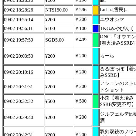
09/02 18:26:20
¥200
aki
￥596
LuLu-[雪民]-
09/02 18:28:26
NT$150.00
￥200
ユウオシマ
09/02 19:55:14
¥200
09/02 19:56:11
¥100
￥100
TKGみやびんく
ONC 「オウエ
￥409
09/02 19:57:59
SGD5.00
[着火済みSSRB]
￥200
らーら
09/02 20:03:53
¥200
るるぽっぽ【着
￥200
09/02 20:10:16
¥200
みSSRB】
アシェンのスト
￥200
09/02 20:31:31
¥200
トショット
小森【着火済み
￥500
09/02 20:32:32
¥500
SSRB変更不可
ジルフェルデin
￥200
09/02 20:39:40
¥200
酒
双剣双銃のノワ
￥200
09/02 20:42:31
¥200