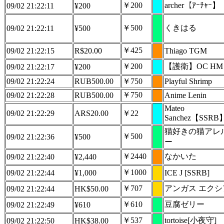
￥200
archer【ｱｰﾁｬｰ】
09/02 21:22:11
¥200
￥500
くきはる
09/02 21:22:11
¥500
￥425
09/02 21:22:15
R$20.00
Thiago TGM
￥200
【護衛】OC HM
09/02 21:22:17
¥200
09/02 21:22:24
RUB500.00
￥750
Playful Shrimp
￥750
09/02 21:22:28
RUB500.00
Anime Lenin
Mateo
09/02 21:22:29
ARS20.00
￥22
Sanchez【SSRB
猫好きの猫アレ
￥500
09/02 21:22:36
¥500
ー
￥2440
なかいた
09/02 21:22:40
¥2,440
￥1000
09/02 21:22:44
¥1,000
ICE J [SSRB]
￥707
アンガス エクシ
09/02 21:22:44
HK$50.00
￥610
豆腐ゼリー
09/02 21:22:49
¥610
￥537
tortoise[小夜守]
09/02 21:22:50
HK$38.00