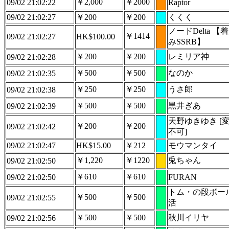
￥2,000
￥2000
09/02 21:02:22
Raptor
09/02 21:02:27
￥200
￥200
くくく
ノードDelta 【
￥1414
09/02 21:02:27
HK$100.00
みSSRB】
￥200
￥200
レミリア神
09/02 21:02:28
￥500
￥500
なのか
09/02 21:02:35
￥250
￥250
うさ郎
09/02 21:02:38
￥500
￥500
黒井ぎあ
09/02 21:02:39
天野ゆきゆき [
￥200
￥200
09/02 21:02:42
不可]
09/02 21:02:47
HK$15.00
￥212
モウマンタイ
￥1,220
￥1220
兎ちゃん
09/02 21:02:50
￥610
￥610
09/02 21:02:50
FURAN
トム・の段ボー
￥500
￥500
09/02 21:02:55
活
￥500
￥500
秋川イリヤ
09/02 21:02:56