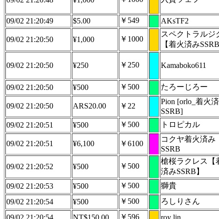
￥549
09/02 21:20:49
$5.00
AKsTF2
スペクトラルジ
￥1000
09/02 21:20:50
¥1,000
【着火済みSSR
￥250
09/02 21:20:50
¥250
Kamaboko611
￥500
たろーじろー
09/02 21:20:50
¥500
Pion [orlo_着火
09/02 21:20:50
ARS20.00
￥22
SSRB]
￥500
トロピカル
09/02 21:20:51
¥500
コクヤ着火済み
09/02 21:20:51
¥6,100
￥6100
SSRB
槍桜ラクレス【
￥500
09/02 21:20:52
¥500
済みSSRB】
￥500
獅貴
09/02 21:20:53
¥500
￥500
ろしりさん
09/02 21:20:54
¥500
￥596
09/02 21:20:54
NT$150.00
roy lin