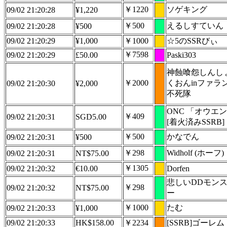
￥1220
ソゲキング
09/02 21:20:28
¥1,220
￥500
えるしすていん
09/02 21:20:28
¥500
09/02 21:20:29
¥1,000
￥1000
☆5のSSRびぃ
￥7598
09/02 21:20:29
£50.00
Paski303
神蝕喰怨しんし
￥2000
くおんinファラ
09/02 21:20:30
¥2,000
不死隊
ONC 「オウエ
￥409
09/02 21:20:31
SGD5.00
[着火済みSSRB]
￥500
かなでん
09/02 21:20:31
¥500
￥298
Widholf (ホーフ)
09/02 21:20:31
NT$75.00
￥1305
09/02 21:20:32
€10.00
Dorfen
悲しいDDモン
￥298
09/02 21:20:32
NT$75.00
ー
￥1000
たむ
09/02 21:20:33
¥1,000
09/02 21:20:33
HK$158.00
￥2234
[SSRB]ゴーレム