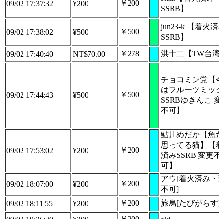
￥200
09/02 17:37:32
¥200
SSRB】
jun23-k 【着火
￥500
09/02 17:38:02
¥500
SSRB】
￥278
洪十二【TW台
09/02 17:40:40
NT$70.00
チョコミン党【
はフルーツミッ
￥500
09/02 17:44:43
¥500
SSRBゆきんこ 
不可】
鮎川めだか【魚
思ってる猫】【
￥200
09/02 17:53:02
¥200
済みSSRB 変更
可】
アウ[着火済み
￥200
09/02 18:07:00
¥200
不可]
￥200
旅烏[たびがらす
09/02 18:11:55
¥200
￥200