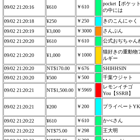
pocket【ポケッ
￥610
09/02 21:20:16
¥610
の中には
￥250
きのこんにゃく
09/02 21:20:18
¥250
￥3000
さんぷん
09/02 21:20:19
¥3,000
￥610
公式おぢちゃん
09/02 21:20:20
¥610
猫好きの重動物
￥1000
09/02 21:20:20
¥1,000
ルギー
09/02 21:20:20
NT$170.00
￥676
SHIHHSIN
￥500
千葉ウジャト
09/02 21:20:20
¥500
レモンイチゴ
￥5969
09/02 21:20:21
NT$1,500.00
You【SSRB】
￥200
プライベートY
09/02 21:20:21
¥200
￥610
かべさん
09/02 21:20:22
¥610
￥298
王大明
09/02 21:20:22
NT$75.00