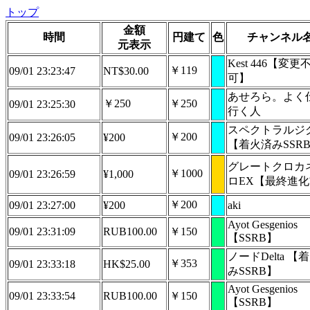
トップ
金額
時間
円建て
色
チャンネル
元表示
Kest 446【変更
￥119
09/01 23:23:47
NT$30.00
可】
あせろら。よく
￥250
￥250
09/01 23:25:30
行く人
スペクトラルジ
￥200
09/01 23:26:05
¥200
【着火済みSSR
グレートクロカ
￥1000
09/01 23:26:59
¥1,000
ロEX【最終進
￥200
09/01 23:27:00
¥200
aki
Ayot Gesgenios
09/01 23:31:09
RUB100.00
￥150
【SSRB】
ノードDelta 【
￥353
09/01 23:33:18
HK$25.00
みSSRB】
Ayot Gesgenios
09/01 23:33:54
RUB100.00
￥150
【SSRB】