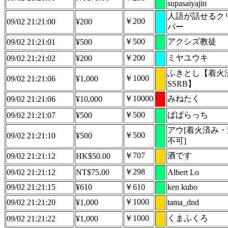
supasaiyajin
人語が話せるク
￥200
09/02 21:21:00
¥200
パー
￥500
アクシズ教徒
09/02 21:21:01
¥500
￥200
ミヤユウキ
09/02 21:21:02
¥200
ふきとし【着火
￥1000
09/02 21:21:06
¥1,000
SSRB】
￥10000
みねたく
09/02 21:21:06
¥10,000
￥500
ぱぱらっち
09/02 21:21:07
¥500
アウ[着火済み
￥500
09/02 21:21:10
¥500
不可]
￥707
酒です
09/02 21:21:12
HK$50.00
￥298
09/02 21:21:12
NT$75.00
Albert Lo
09/02 21:21:15
¥610
￥610
ken kubo
￥1000
09/02 21:21:20
¥1,000
tama_dnd
￥1000
くまふくろ
09/02 21:21:22
¥1,000