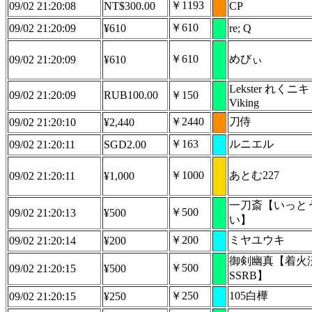
￥1193
09/02 21:20:08
NT$300.00
CP
￥610
09/02 21:20:09
¥610
re; Q
￥610
めびぃ
09/02 21:20:09
¥610
Lekster れくニキ
09/02 21:20:09
RUB100.00
￥150
Viking
￥2440
刀侍
09/02 21:20:10
¥2,440
￥163
ルニエル
09/02 21:20:11
SGD2.00
￥1000
あとむ227
09/02 21:20:11
¥1,000
一刀斎【いっと
￥500
09/02 21:20:13
¥500
い】
￥200
ミヤユウキ
09/02 21:20:14
¥200
御剣幽真【着火
￥500
09/02 21:20:15
¥500
SSRB】
￥250
105白樺
09/02 21:20:15
¥250