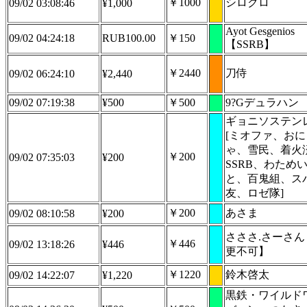
￥1000
シロクロ
09/02 03:08:46
¥1,000
Ayot Gesgenios
09/02 04:24:18
RUB100.00
￥150
【SSRB】
￥2440
刀侍
09/02 06:24:10
¥2,440
09/02 07:19:38
¥500
￥500
9?Gデュラハン
ギョニソステン
[ミオファ、お
ゃ、雪民、着火
￥200
09/02 07:35:03
¥200
SSRB、わため
と、百鬼組、ス
友、ロゼ隊]
￥200
あさま
09/02 08:10:58
¥200
さささ.さーさん
￥446
09/02 13:18:26
¥446
更不可】
￥1220
鈴木啓太
09/02 14:22:07
¥1,220
黒鉄・ワイルド