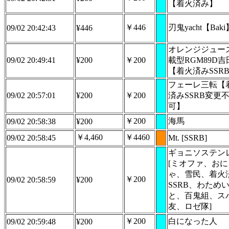
【着火済み】
￥446
刃鬼yacht【Baki
09/02 20:42:43
¥446
オレンジジュー
09/02 20:49:41
¥200
￥200
載型RGM89D吉
【着火済みSSR
フェーレ三転【
09/02 20:57:01
¥200
￥200
済みSSRB変更
可】
￥200
海馬
09/02 20:58:38
¥200
￥4,460
￥4460
09/02 20:58:45
Mt. [SSRB]
ギョニソステン
[ミオファ、お
ゃ、雪民、着火
￥200
09/02 20:58:59
¥200
SSRB、わため
と、百鬼組、ス
友、ロゼ隊]
￥200
白になった人
09/02 20:59:48
¥200