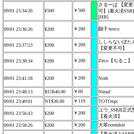
さるーぱ 【変更
￥500
09/01 23:34:26
¥500
可】[着火済SSRB
[HB]
￥200
鷆子/tenco
09/01 23:36:26
¥200
ししらないぼた
￥200
09/01 23:37:23
¥200
【変更不可】
￥200
Zirco【ぢるこ】
09/01 23:38:34
¥200
￥200
09/01 23:41:18
¥200
Noth
￥60
09/01 23:48:13
RUB40.00
Nimaf
￥119
09/01 23:49:01
NT$30.00
TOTOnpc
ユウ_SSRB正式
￥200
09/01 23:56:43
¥200
【着火済】
￥200
大翠oomidori
09/01 23:58:26
¥200
【着火済みSSR