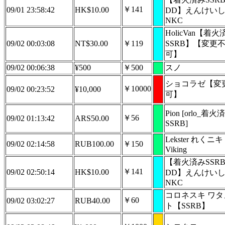
￥141
09/01 23:58:42
HK$10.00
DD】えんけい
NKC
HolicVan【着火
09/02 00:03:08
NT$30.00
￥119
SSRB】【変更
可】
09/02 00:06:38
¥500
￥500
スノ
ショコラゼ【変
￥10000
09/02 00:23:52
¥10,000
可】
Pion [orlo_着火
￥56
09/02 01:13:42
ARS50.00
SSRB]
Lekster れくニキ
09/02 02:14:58
RUB100.00
￥150
Viking
【着火済みSSR
￥141
09/02 02:50:14
HK$10.00
DD】えんけい
NKC
コロネスキ ワタ
￥60
09/02 03:02:27
RUB40.00
ト【SSRB】