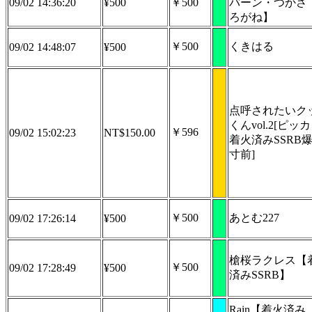
09/02 14:36:20
¥500
￥500
バーン・つかさ
ろがね】
￥500
くきはる
09/02 14:48:07
¥500
点呼されたいク
くんvol.2[ピッ
￥596
09/02 15:02:23
NT$150.00
着火済みSSRB
寸前]
￥500
あとむ227
09/02 17:26:14
¥500
槍桜ラクレス【
￥500
09/02 17:28:49
¥500
済みSSRB】
Rain【着火済み