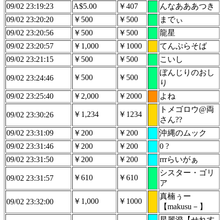
09/02 23:19:23
A$5.00
￥407
んなあああつき
09/02 23:20:20
￥500
￥500
までぃ
09/02 23:20:56
￥500
￥500
龍星
09/02 23:20:57
￥1,000
￥1000
てんぷらそば
09/02 23:21:15
￥500
￥500
こいし
ぼんじりのおし
￥500
￥500
09/02 23:24:46
り
09/02 23:25:40
￥2,000
￥2000
よね
トメゴロウ@両
￥1,234
￥1234
09/02 23:30:26
さん??
09/02 23:31:09
￥200
￥200
沖縄のムック
09/02 23:31:46
￥200
￥200
0 ?
09/02 23:31:50
￥200
￥200
rrrらいがぁ
シスター・ゴリ
￥610
￥610
09/02 23:31:57
ア
真楠ぅー
￥1,000
￥1000
09/02 23:32:00
【makusu－】
星麗澄【せれす