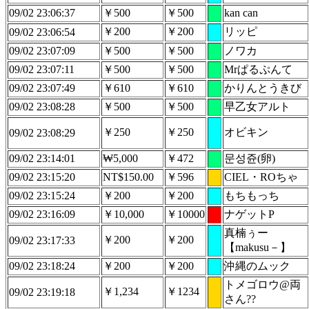
09/02 23:06:37
￥500
￥500
kan can
￥200
￥200
リッピ
09/02 23:06:54
09/02 23:07:09
￥500
￥500
ノワカ
09/02 23:07:11
￥500
￥500
Mrぱるぷんて
09/02 23:07:49
￥610
￥610
かりんとうきび
09/02 23:08:28
￥500
￥500
早乙女アルト
￥250
￥250
オビキン
09/02 23:08:29
09/02 23:14:01
₩5,000
￥472
문성쥰(卵)
09/02 23:15:20
NT$150.00
￥596
CIEL・ROちゃ
09/02 23:15:24
￥200
￥200
もちもっち
09/02 23:16:09
￥10,000
￥10000
ナゲットP
真楠ぅー
￥200
￥200
09/02 23:17:33
【makusu－】
09/02 23:18:24
￥200
￥200
沖縄のムック
トメゴロウ@両
￥1,234
￥1234
09/02 23:19:18
さん??