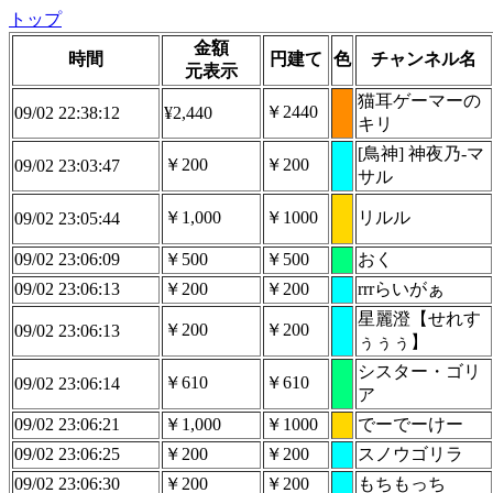
トップ
金額
時間
円建て
色
チャンネル名
元表示
猫耳ゲーマーの
￥2440
09/02 22:38:12
¥2,440
キリ
[鳥神] 神夜乃-マ
￥200
￥200
09/02 23:03:47
サル
￥1,000
￥1000
リルル
09/02 23:05:44
09/02 23:06:09
￥500
￥500
おく
09/02 23:06:13
￥200
￥200
rrrらいがぁ
星麗澄【せれす
￥200
￥200
09/02 23:06:13
ぅぅぅ】
シスター・ゴリ
￥610
￥610
09/02 23:06:14
ア
09/02 23:06:21
￥1,000
￥1000
でーでーけー
09/02 23:06:25
￥200
￥200
スノウゴリラ
09/02 23:06:30
￥200
￥200
もちもっち