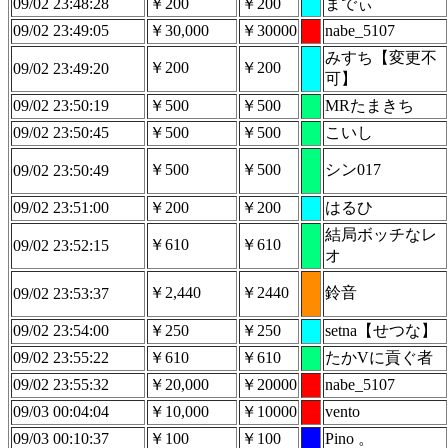
09/02 23:48:28
￥200
￥200
までぃ
09/02 23:49:05
￥30,000
￥30000
nabe_5107
みすち【変更不
￥200
￥200
09/02 23:49:20
可】
09/02 23:50:19
￥500
￥500
MRたまきち
09/02 23:50:45
￥500
￥500
こいし
￥500
￥500
シン017
09/02 23:50:49
09/02 23:51:00
￥200
￥200
はるひ
結局ボッチなレ
￥610
￥610
09/02 23:52:15
オ
￥2,440
￥2440
鈴音
09/02 23:53:37
09/02 23:54:00
￥250
￥250
setna【せつな】
09/02 23:55:22
￥610
￥610
たかVに貢ぐ者
09/02 23:55:32
￥20,000
￥20000
nabe_5107
09/03 00:04:04
￥10,000
￥10000
vento
09/03 00:10:37
￥100
￥100
Pino 。