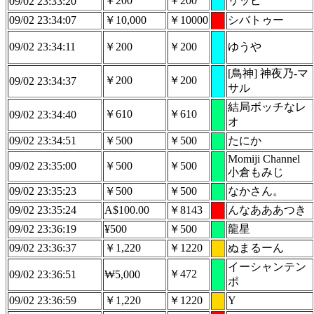
￥200
￥200
リッピ
09/02 23:33:20
09/02 23:34:07
￥10,000
￥10000
シバトゥー
09/02 23:34:11
￥200
￥200
ゆうや
[鳥神] 神夜乃-マ
￥200
￥200
09/02 23:34:37
サル
結局ボッチなレ
￥610
￥610
09/02 23:34:40
オ
09/02 23:34:51
￥500
￥500
たにか
Momiji Channel
09/02 23:35:00
￥500
￥500
小倉もみじ
09/02 23:35:23
￥500
￥500
なかさん。
09/02 23:35:24
A$100.00
￥8143
んなあああつき
09/02 23:36:19
¥500
￥500
龍星
09/02 23:36:37
￥1,220
￥1220
ぬまるーん
イーシャンテン
￥472
09/02 23:36:51
₩5,000
ポ
09/02 23:36:59
￥1,220
￥1220
Y