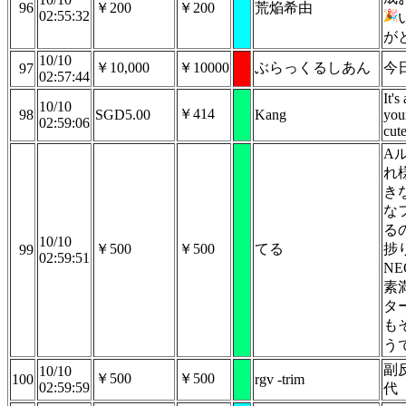
96
￥200
￥200
荒焔希由
02:55:32
が
10/10
￥10,000
￥10000
ぶらっくるしあん
今
97
02:57:44
It's
10/10
￥414
98
SGD5.00
Kang
you
02:59:06
cut
A
れ
き
な
る
10/10
￥500
￥500
てる
捗
99
02:59:51
N
素
タ
も
う
副
10/10
￥500
￥500
100
rgv -trim
02:59:59
代