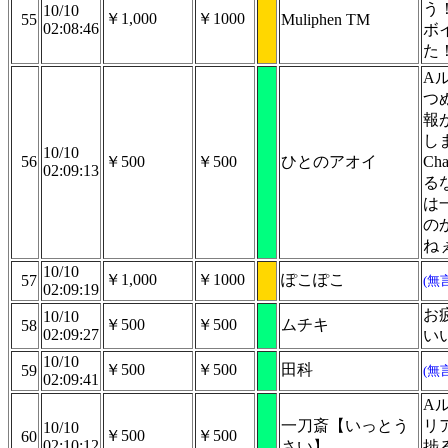
う
10/10
￥1,000
￥1000
55
Muliphen TM
02:08:46
ボ
た
A
つ
報
し
10/10
56
￥500
￥500
ひとのアオイ
Ch
02:09:13
るな
は
の
ね
10/10
￥1,000
￥1000
ぽこぽこ
57
(無
02:09:19
お
10/10
￥500
￥500
ムチキ
58
02:09:27
い
10/10
￥500
￥500
田科
59
(無
02:09:41
Aル
一刀斎【いっとう
リ
10/10
￥500
￥500
60
02:10:12
さい】
捗