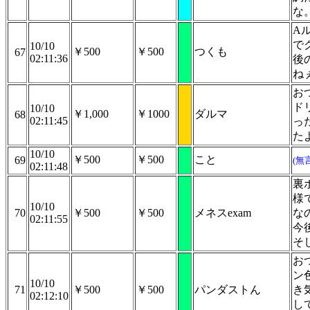
な
A
で
10/10
￥500
￥500
つくも
67
02:11:36
後
ね
お
ド
10/10
￥1,000
￥1000
ダルマ
68
02:11:45
っ
た
10/10
￥500
￥500
こと
69
(無
02:11:48
裏
様
10/10
70
￥500
￥500
メネスexam
な
02:11:55
今
そ
お
ン
10/10
71
￥500
￥500
パンダストん
き
02:12:10
し