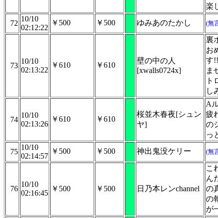
楽
10/10
￥500
￥500
ゆみあのたかし
72
(無
02:12:22
裏
お
す
壁の中の人
10/10
￥610
￥610
73
02:13:22
[xwalls0724x]
ま
ト
し
A
桜並木春夜[シュン
疲
10/10
￥610
￥610
74
02:13:26
ヤ]
の
っ
10/10
￥500
￥500
神出鬼没ケリー
75
(無
02:14:57
こ
ん
10/10
76
￥500
￥500
日乃本レンchannel
の
02:16:45
の
が