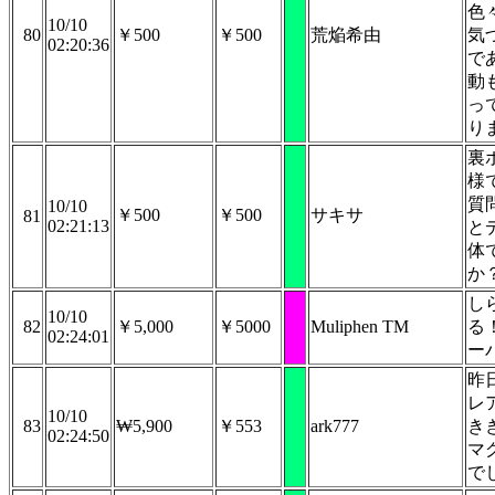
色
10/10
80
￥500
￥500
荒焔希由
気
02:20:36
で
動
っ
り
裏
様
質
10/10
￥500
￥500
サキサ
81
02:21:13
と
体
か
し
10/10
82
￥5,000
￥5000
Muliphen TM
る
02:24:01
ー
昨
レ
10/10
83
₩5,900
￥553
ark777
き
02:24:50
マ
で