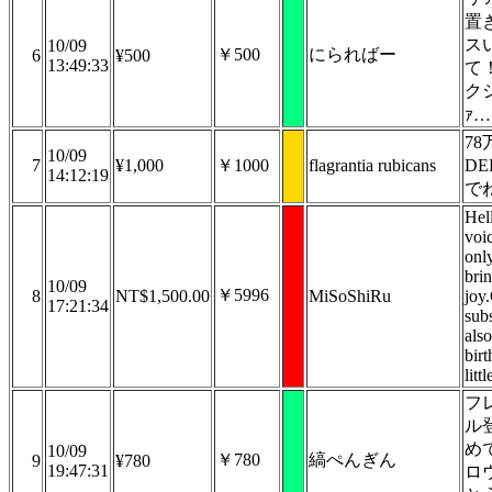
置
ス
10/09
￥500
にらればー
6
¥500
13:49:33
て
ク
ｧ…
7
10/09
7
¥1,000
￥1000
flagrantia rubicans
D
14:12:19
で
Hel
voi
onl
bri
10/09
￥5996
8
NT$1,500.00
MiSoShiRu
joy
17:21:34
sub
als
bir
lit
フ
ル
め
10/09
￥780
縞ぺんぎん
9
¥780
19:47:31
ロ