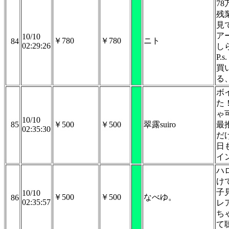
7
残
見
ア
10/10
￥780
￥780
ニト
84
02:29:26
し
P.
買
る
ボ
た
ゃ
10/10
85
￥500
￥500
翠露suiro
最
02:35:30
だ
日
イ
ハ
け
子
10/10
￥500
￥500
なべゆ。
86
02:35:57
レ
ち
て