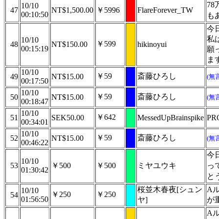
7
10/10
47
NT$1,500.00
￥5996
FlareForever_TW
00:10:50
も
今
私
10/10
￥599
48
NT$150.00
hikinoyui
00:15:19
願
ま
10/10
￥59
斎藤ひろし
49
NT$15.00
(無
00:17:50
10/10
￥59
斎藤ひろし
50
NT$15.00
(無
00:18:47
10/10
￥642
51
SEK50.00
MessedUpBrainspike
PR
00:34:01
10/10
￥59
斎藤ひろし
52
NT$15.00
(無
00:46:22
今
10/10
53
￥500
￥500
ミヤユウキ
っ
01:30:42
と
桜並木春夜[シュン
A
10/10
￥250
￥250
54
01:56:50
ヤ]
が
A