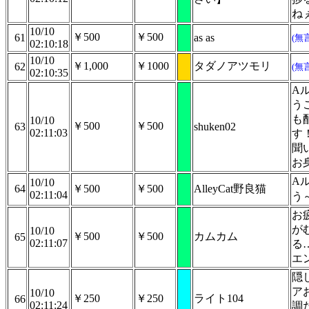
ね
10/10
￥500
￥500
61
as as
(無
02:10:18
10/10
￥1,000
￥1000
タダノアツモリ
62
(無
02:10:35
A
う
も
10/10
￥500
￥500
63
shuken02
02:11:03
す
聞
お
A
10/10
64
￥500
￥500
AlleyCat野良猫
02:11:04
う
お
が
10/10
￥500
￥500
カムカム
65
02:11:07
る
エ
隠
ア
10/10
￥250
￥250
ライト104
66
02:11:24
調