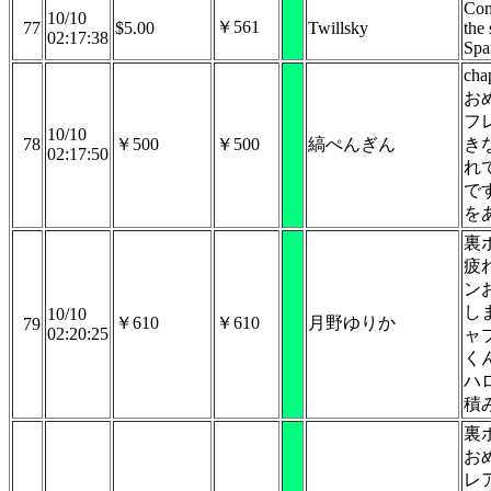
Con
10/10
￥561
77
$5.00
Twillsky
the 
02:17:38
Spa
ch
お
フ
10/10
78
￥500
￥500
縞ぺんぎん
き
02:17:50
れ
です
を
裏
疲
ン
し
10/10
￥610
￥610
月野ゆりか
79
02:20:25
ャ
く
ハ
積
裏
お
レ