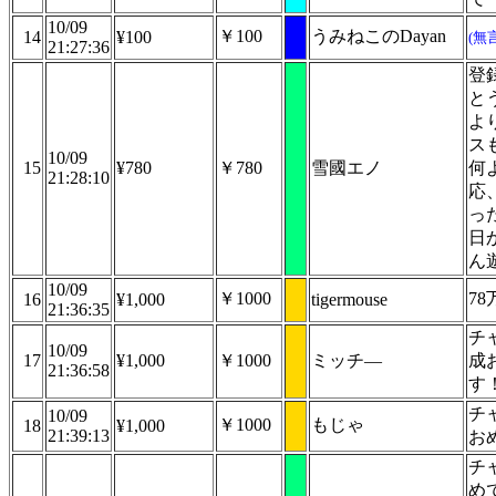
10/09
￥100
うみねこのDayan
14
¥100
(無
21:27:36
登
と
よ
ス
10/09
15
¥780
￥780
雪國エノ
何
21:28:10
応
っ
日
ん
10/09
￥1000
7
16
¥1,000
tigermouse
21:36:35
チ
10/09
17
¥1,000
￥1000
ミッチ―
成
21:36:58
す
チ
10/09
￥1000
もじゃ
18
¥1,000
21:39:13
お
チ
め