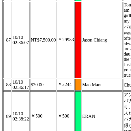
Tom
am 
girl
my 
バル)
wat
10/10
ofte
￥29983
87
NT$7,500.00
Jason Chiang
02:36:07
alw
are
dau
the
Jus
you
true
10/10
￥2244
88
$20.00
Mao Maou
Ch
02:36:17
ア
バ
り
ス
10/10
￥500
￥500
89
ERAN
02:38:22
バ
係