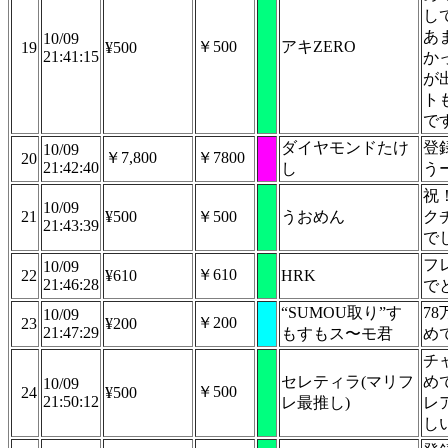
し
あ
10/09
￥500
アキZERO
19
¥500
21:41:15
か
が
ト
で
ダイヤモンドたけ
登
10/09
￥7,800
￥7800
20
21:42:40
し
う
祝
10/09
21
¥500
￥500
うおめん
ク
21:43:39
で
フ
10/09
￥610
22
¥610
HRK
21:46:28
で
“SUMOU取り”す
7
10/09
￥200
23
¥200
21:47:29
もすもス〜モ君
め
チ
セレティラ(マリフ
め
10/09
￥500
24
¥500
21:50:12
レ最推し)
レ
し