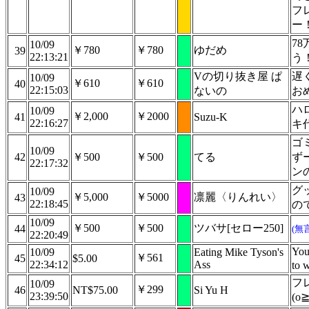
フ
ー
7
10/09
￥780
￥780
ゆだめ
39
22:13:21
う
Vの切り抜き屋 ぱ
遅
10/09
￥610
￥610
40
22:15:03
ないの
お
ハ
10/09
￥2,000
￥2000
41
Suzu-K
22:16:27
キ
ゴ
10/09
42
￥500
￥500
てる
ず
22:17:32
ン
グ
10/09
￥5,000
￥5000
凛麗〈りんれい〉
43
22:18:45
の
10/09
￥500
￥500
ツバサ[セロー250]
44
(無
22:20:49
You
10/09
Eating Mike Tyson's
￥561
45
$5.00
22:34:12
Ass
to 
フ
10/09
￥299
46
NT$75.00
Si Yu H
23:39:50
(o