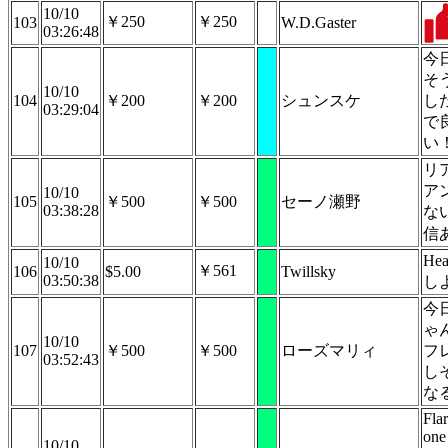
10/10
￥250
￥250
103
W.D.Gaster
03:26:48
今
そ
10/10
104
￥200
￥200
シュンスケ
し
03:29:04
で
い
リ
ア
10/10
105
￥500
￥500
セーノ瀬野
03:38:28
な
信
Hea
10/10
￥561
106
$5.00
Twillsky
03:50:38
し
今
ゃ
10/10
107
￥500
￥500
ローズマリィ
フ
03:52:43
し
な
Fla
one 
10/10