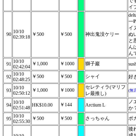
で
イ
de
一
イ
10/10
90
￥500
￥500
神出鬼没ケリー
ぬ
02:39:18
と
ん
ん
10/10
￥1,000
￥1000
獅子巖
91
sus
02:42:04
10/10
￥500
￥500
シャイ
92
好
02:48:25
セレティラ(マリフ
10/10
￥1,000
￥1000
93
(無
02:50:12
レ最推し)
ノ
10/10
￥144
94
HK$10.00
Arctium L
02:51:48
か
10/10
￥500
￥500
さっちゃん
ポ
95
02:55:30
後
成
10/10