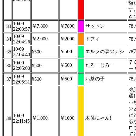
額
す
と
10/09
￥7,800
￥7800
サットン
7
33
22:03:57
10/09
￥2,000
￥2000
ドフィ
34
7
22:04:26
10/09
￥500
エルフの森のテシ
7
35
¥500
22:04:40
７
10/09
￥500
たろーじろー
36
¥500
22:05:00
ー
10/09
￥500
お茶の子
7
37
¥500
22:05:31
3
選
っ
ン
だ
10/09
￥1,000
￥1000
木苺にゃん!
38
22:11:45
る
ロ
てど