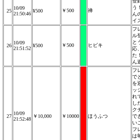
登
う
10/09
￥500
禅
25
¥500
21:50:46
ん
イ
フ
ル
と
10/09
￥500
ヒビキ
26
¥500
21:51:52
応
た
ん
フ
で
を
ッ
れ
し
ク
10/09
27
￥10,000
￥10000
ほうふつ
で
21:52:48
い
フ
は