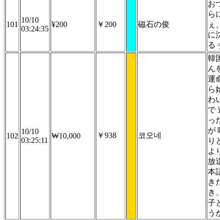
お
ら
10/10
101
¥200
￥200
磁石の俊
ぇ
03:24:35
に
る
韓
ん
運
ら
わ
で
っ
が
10/10
￥938
코오네
102
₩10,000
03:25:11
り
よ
放
本
き
き、
子
う