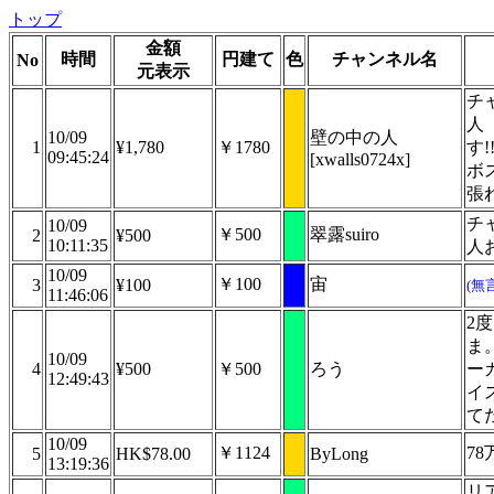
トップ
金額
時間
円建て
色
チャンネル名
No
元表示
チ
人
10/09
壁の中の人
1
¥1,780
￥1780
す!
09:45:24
[xwalls0724x]
ボ
張れ
チ
10/09
￥500
翠露suiro
2
¥500
10:11:35
人
10/09
￥100
宙
3
¥100
(無
11:46:06
2
ま
10/09
4
¥500
￥500
ろう
ー
12:49:43
イ
て
10/09
￥1124
7
5
HK$78.00
ByLong
13:19:36
リ