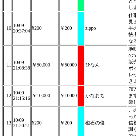
と
しま
仕
見
10/09
10
¥200
￥200
zippo
手
20:37:04
怯
な
地
の
販
10/09
￥50,000
￥50000
ひなん
11
21:08:38
ボ
レ
き
7
10/09
12
￥10,000
￥10000
かなおち
ま
21:15:16
楽
こ
っ
10/09
13
¥200
￥200
磁石の俊
信
21:20:51
謝
で