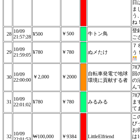
日
ま
う
ね
登
10/09
￥500
牛トン鳥
28
¥500
21:57:28
ご
７
10/09
29
¥780
￥780
ぬメたけ
う
21:59:05
7
自転車発電で地球
回
10/09
￥2,000
￥2000
30
22:00:00
環境に貢献する者
の
ん
7
10/09
31
¥780
￥780
みるみる
ま
22:01:02
て
こ
び
お得
10/09
32
₩100,000
￥9384
LittleElfriend
は
22:01:53