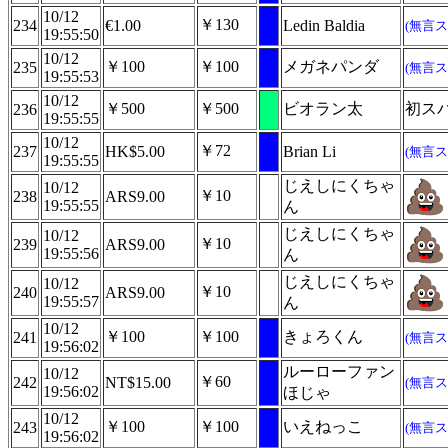
10/12
￥130
234
€1.00
Ledin Baldia
(無言ス
19:55:50
10/12
￥100
￥100
メガネパンダ
235
(無言ス
19:55:53
10/12
￥500
￥500
ビオラン太
初ス
236
19:55:55
10/12
￥72
237
HK$5.00
Brian Li
(無言ス
19:55:55
じえしにくちゃ
10/12
￥10
238
ARS9.00
19:55:55
ん
じえしにくちゃ
10/12
￥10
239
ARS9.00
19:55:56
ん
じえしにくちゃ
10/12
￥10
240
ARS9.00
19:55:57
ん
10/12
￥100
￥100
きょろくん
241
(無言ス
19:56:02
ルーローファン
10/12
￥60
242
NT$15.00
(無言ス
19:56:02
ほじゃ
10/12
￥100
￥100
いえねっこ
243
(無言ス
19:56:02