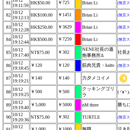
10/12
￥725
81
HK$50.00
Brian Li
(無言ス
19:11:59
10/12
￥1451
82
HK$100.00
Brian Li
(無言ス
19:12:13
10/12
￥3629
83
HK$250.00
Brian Li
(無言ス
19:12:28
10/12
￥7259
84
HK$500.00
Brian Li
(無言ス
19:12:44
NENE社長の遜
10/12
￥302
社長
85
NT$75.00
19:17:40
炮事務所Δ
10/12
￥120
￥120
筋肉兄貴・kaito
86
(無言ス
19:18:45
10/12
￥140
￥140
力夕メコイメ
87
19:19:21
クッキングゴリ
10/12
￥500
￥500
88
( ◜ᴥ
19:19:25
ラ
10/12
￥5,000
￥5000
勝ち
89
nM three
19:19:40
10/12
￥302
90
NT$75.00
TURTLE
(無言ス
19:20:36
10/12
￥1,000
￥1000
無職
泣き
91