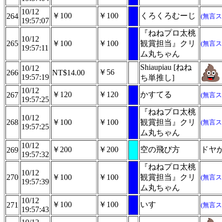
10/12
￥100
￥100
くろくろむーじ
264
(無言ス
19:57:07
『ねねプロ太桃
10/12
265
￥100
￥100
観賞担当』クリ
(無言ス
19:57:11
ム丸ちゃん
Shiaupiau [ねね
10/12
￥56
266
NT$14.00
19:57:19
ち単推し]
10/12
￥120
￥120
かすてる
267
(無言ス
19:57:25
『ねねプロ太桃
10/12
268
￥100
￥100
観賞担当』クリ
(無言ス
19:57:25
ム丸ちゃん
10/12
￥200
￥200
空の飛び方
ドヤ
269
19:57:32
『ねねプロ太桃
10/12
270
￥100
￥100
観賞担当』クリ
(無言ス
19:57:39
ム丸ちゃん
10/12
￥100
￥100
いす
271
(無言ス
19:57:43