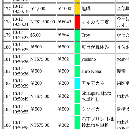
10/12
￥1,000
￥1000
無職
全部
177
19:50:19
今日
10/12
178
NT$1,500.00
￥6043
オオカミ二君
19:50:21
ます
10/12
￥564
かっ
179
$5.00
Troy
19:50:23
10/12
￥500
￥500
毎日が夏休み
180
４位
19:50:25
10/12
￥302
181
NT$75.00
yoshino
おめ
19:50:26
10/12
￥500
￥500
復帰
182
Hiro Koba
19:50:36
10/12
￥200
￥200
アキアカネ
歯医
183
19:50:39
Shiaupiau [ねね
10/12
￥302
ねね
184
NT$75.00
19:50:49
ち単推し]
10/12
￥500
￥500
クソイカ
身構
185
19:50:55
布丁プリン【桃
ねね
10/12
186
NT$75.00
￥302
鈴ねねち単推
19:50:58
ねち