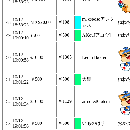
18:58:23
mi esposoアレク
10/12
￥108
48
MX$20.00
ねねち
18:58:23
シス
10/12
￥500
AKou[アコウ]
ねね
49
¥500
19:00:10
10/12
￥1305
50
€10.00
Ledin Baldia
19:00:58
10/12
￥500
￥500
大梟
ねね
51
19:01:22
10/12
￥1129
52
$10.00
armoredGolem
19:01:34
10/12
￥500
￥500
いものはす
おか
53
19:01:56