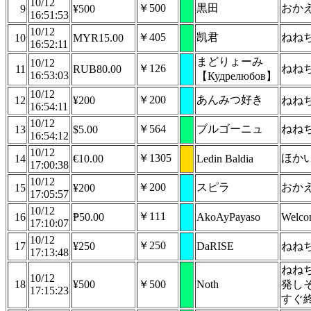
10/12
￥500
黒田
おか
9
¥500
16:51:53
10/12
￥405
凯君
ねね
10
MYR15.00
16:52:11
まどりょーみ
10/12
￥126
ねね
11
RUB80.00
16:53:03
【Кудрелюбов】
10/12
￥200
あんみつ好き
12
¥200
ねねち
16:54:11
10/12
￥564
ブルゴーニュ
ねね
13
$5.00
16:54:12
10/12
￥1305
ほかい
14
€10.00
Ledin Baldia
17:00:38
10/12
￥200
スピラ
おか
15
¥200
17:05:57
10/12
￥111
16
₱50.00
AkoAyPayaso
Welcom
17:10:07
10/12
￥250
17
¥250
DaRISE
ねね
17:13:48
ねね
10/12
18
¥500
￥500
Noth
発し
17:15:23
すぐ