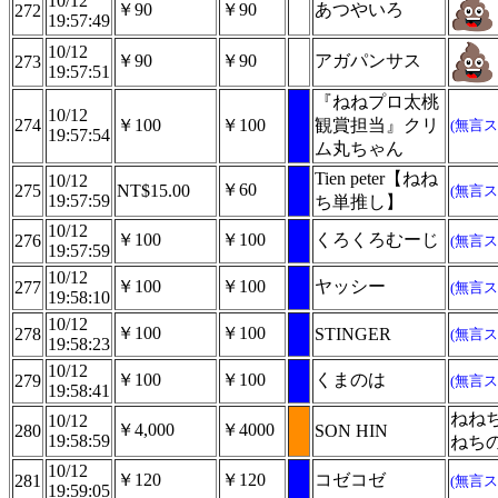
10/12
￥90
￥90
あつやいろ
272
19:57:49
10/12
￥90
￥90
アガパンサス
273
19:57:51
『ねねプロ太桃
10/12
274
￥100
￥100
観賞担当』クリ
(無言ス
19:57:54
ム丸ちゃん
Tien peter【ねね
10/12
￥60
275
NT$15.00
(無言ス
19:57:59
ち単推し】
10/12
￥100
￥100
くろくろむーじ
276
(無言ス
19:57:59
10/12
￥100
￥100
ヤッシー
277
(無言ス
19:58:10
10/12
￥100
￥100
278
STINGER
(無言ス
19:58:23
10/12
￥100
￥100
くまのは
279
(無言ス
19:58:41
ねね
10/12
￥4,000
￥4000
280
SON HIN
19:58:59
ねち
10/12
￥120
￥120
コゼコゼ
281
(無言ス
19:59:05