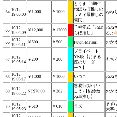
とうま「5期生
ねぽらぼ推しの
10/12
￥1,000
￥1000
ねね
64
19:05:03
ラミィ最推しの
雪民」
千福零式「ねぽ
ねね
10/12
￥12,000
￥12000
65
19:05:09
らぼ推し」
るよ
10/12
￥500
￥500
おか
66
Futon-Matsuri
19:05:11
プライベート
YK暁【おまる
10/12
￥200
￥200
もち
67
19:05:14
座のリーダ
ー？】
10/12
￥1,000
￥1000
いづこ
ねね
68
19:05:17
悠易行(ゆうい
10/12
69
NT$70.00
￥282
こう)【桃鈴ね
おかえり:
19:05:22
ね単推し】
まず
10/12
￥610
￥610
ラズ
70
19:05:23
大事
10/12