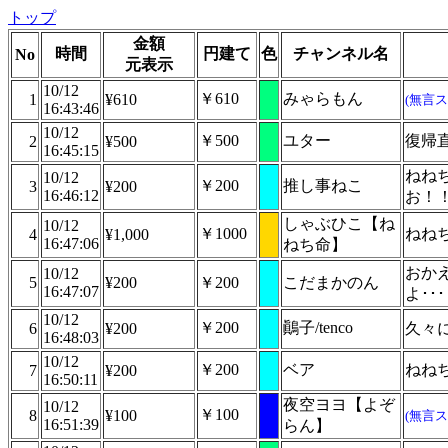
トップ
金額
時間
円建て
色
チャンネル名
No
元表示
10/12
￥610
みゃらもん
1
¥610
(無言ス
16:43:46
10/12
￥500
ユター
復帰
2
¥500
16:45:15
ねね
10/12
￥200
推し事ねこ
3
¥200
16:46:12
お！
しゃぶひこ【ね
10/12
￥1000
ねね
4
¥1,000
16:47:06
ねち命】
おか
10/12
5
¥200
￥200
こだまかのん
16:47:07
よ･･･
10/12
￥200
鷆子/tenco
6
¥200
久々
16:48:03
10/12
￥200
ベア
ねね
7
¥200
16:50:11
夜空ヨヨ【よぞ
10/12
￥100
8
¥100
(無言ス
16:51:39
らん】