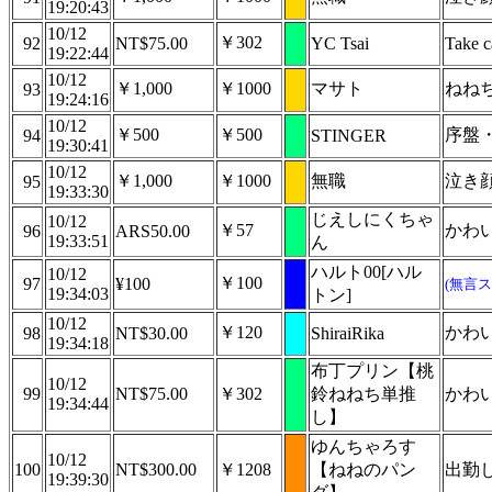
19:20:43
10/12
￥302
92
NT$75.00
YC Tsai
Take c
19:22:44
10/12
￥1,000
￥1000
マサト
ねね
93
19:24:16
10/12
￥500
￥500
序盤
94
STINGER
19:30:41
10/12
￥1,000
￥1000
無職
泣き
95
19:33:30
じえしにくちゃ
10/12
￥57
かわ
96
ARS50.00
19:33:51
ん
ハルト00[ハル
10/12
￥100
97
¥100
(無言ス
19:34:03
トン]
10/12
￥120
かわ
98
NT$30.00
ShiraiRika
19:34:18
布丁プリン【桃
10/12
99
NT$75.00
￥302
鈴ねねち単推
かわ
19:34:44
し】
ゆんちゃろす
10/12
100
NT$300.00
￥1208
【ねねのパン
出勤
19:39:30