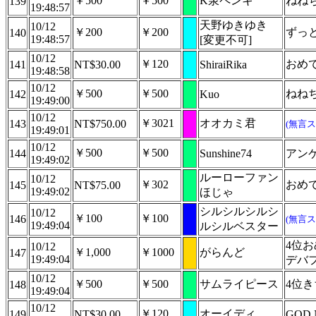
￥500
￥500
K泉ペンキ
ねね
139
19:48:57
天野ゆきゆき
10/12
￥200
￥200
ずっ
140
19:48:57
[変更不可]
10/12
￥120
おめ
141
NT$30.00
ShiraiRika
19:48:58
10/12
￥500
￥500
ねねち
142
Kuo
19:49:00
10/12
￥3021
オオカミ君
143
NT$750.00
(無言ス
19:49:01
10/12
￥500
￥500
144
Sunshine74
アン
19:49:02
ルーローファン
10/12
￥302
おめ
145
NT$75.00
19:49:02
ほじゃ
シルシルシルシ
10/12
￥100
￥100
146
(無言ス
19:49:04
ルシルベスター
4位
10/12
￥1,000
￥1000
がらんど
147
19:49:04
デバ
10/12
￥500
￥500
サムライピース
4位
148
19:49:04
10/12
￥120
オーイディ
149
NT$30.00
GOD 