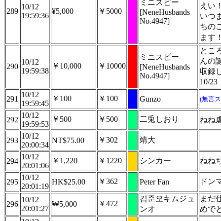
ミニスピー
えい
10/12
289
¥5,000
￥5000
[NeneHusbands
19:59:36
いつ
No.4947]
ちの
ます
とこ
ミニスピー
んの
10/12
￥10,000
￥10000
290
[NeneHusbands
19:59:38
収録
No.4947]
10/
10/12
￥100
￥100
291
Gunzo
(無言ス
19:59:45
10/12
￥500
￥500
二兎しおり
292
ねね
19:59:53
10/12
￥302
靖大
293
NT$75.00
20:00:34
10/12
￥1,220
￥1220
シンカー
ねね
294
20:01:06
10/12
￥362
ドン
295
HK$25.00
Peter Fan
20:01:19
김준오キムジュ
まだ
10/12
￥472
296
₩5,000
20:01:27
ンオ
めで