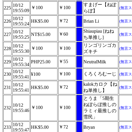
すまげー【ねぽ
10/12
￥100
￥100
225
(無言ス
19:55:09
らぼ】
10/12
￥72
226
HK$5.00
Brian Li
(無言ス
19:55:24
Shiaupiau [ねね
10/12
￥60
227
NT$15.00
(無言ス
19:55:25
ち単推し]
リンゴリンゴカ
10/12
￥100
￥100
228
(無言ス
19:55:30
ズキチ
10/12
￥55
229
PHP25.00
NeutralMilk
(無言ス
19:55:34
10/12
￥100
くろくろむーじ
230
¥100
(無言ス
19:55:41
kalokカロク【ね
10/12
￥72
231
HK$5.00
(無言ス
19:55:41
ね単推し】
とうま「5期生
ねぽらぼ推しの
10/12
￥100
￥100
232
(無言ス
19:55:46
ラミィ最推しの
雪民」
10/12
￥72
233
HK$5.00
Bryan
(無言ス
19:55:47