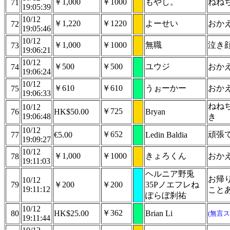
￥1,000
￥1000
もやし。
ねね
71
19:05:39
10/12
￥1,220
￥1220
よーせい
おか
72
19:05:46
10/12
￥1,000
￥1000
無職
泣き
73
19:06:21
10/12
￥500
￥500
ユウジ
おか
74
19:06:24
10/12
￥610
￥610
うぉーかー
おか
75
19:06:33
ねね
10/12
￥725
76
HK$50.00
Bryan
19:06:48
き
10/12
￥652
頑張て s
77
€5.00
Ledin Baldia
19:09:27
10/12
￥1,000
￥1000
きょろくん
おか
78
19:11:03
ヘルニア野兎
お帰
10/12
79
￥200
￥200
35Pノエフレね
19:11:12
こと
ぽらぼ刹祐
10/12
￥362
80
HK$25.00
Brian Li
(無言ス
19:11:44