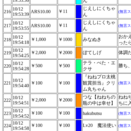
19:53:36
ん
じえしにくちゃ
10/12
￥11
216
ARS10.00
(無言ス
19:53:39
ん
じえしにくちゃ
10/12
￥11
217
ARS10.00
(無言ス
19:53:55
ん
おか
10/12
￥1,000
￥1000
みなぬき
218
19:54:18
ったら
10/12
￥2,000
￥2000
ぼてしげ
体調
219
19:54:25
テラ・ぺた・エ
10/12
￥500
￥500
勝ち
220
19:54:28
クサ
『ねねプロ太桃
10/12
221
￥100
￥100
観賞担当』クリ
(無言ス
19:54:40
ム丸ちゃん
つな【ねねちの
ねね
10/12
￥2,000
￥2000
222
19:54:51
瓶の中は幸せ】
ちに
10/12
￥100
￥100
223
hakubutsu
(無言ス
19:54:52
10/12
￥100
￥100
Lv20 魔法使い
224
(無言ス
19:54:58