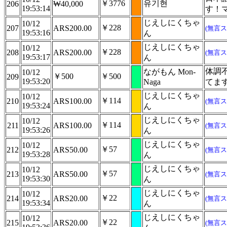
￥3776
유기현
206
₩40,000
19:53:14
す！
じえしにくちゃ
10/12
￥228
207
ARS200.00
(無言ス
19:53:16
ん
じえしにくちゃ
10/12
￥228
208
ARS200.00
(無言ス
19:53:17
ん
体調
ながもん Mon-
10/12
￥500
￥500
209
19:53:20
Naga
てま
じえしにくちゃ
10/12
￥114
210
ARS100.00
(無言ス
19:53:24
ん
じえしにくちゃ
10/12
￥114
211
ARS100.00
(無言ス
19:53:26
ん
じえしにくちゃ
10/12
￥57
212
ARS50.00
(無言ス
19:53:28
ん
じえしにくちゃ
10/12
￥57
213
ARS50.00
(無言ス
19:53:30
ん
じえしにくちゃ
10/12
￥22
214
ARS20.00
(無言ス
19:53:34
ん
じえしにくちゃ
10/12
￥22
215
ARS20.00
(無言ス