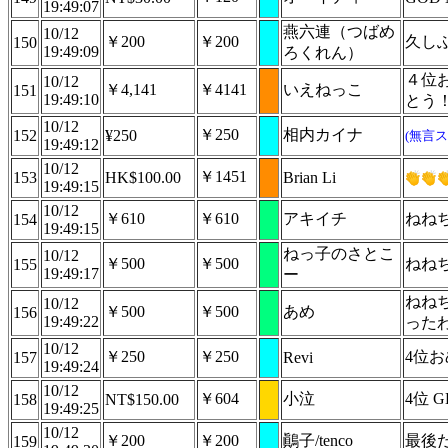
19:49:07
燕六連（つばめ
10/12
￥200
￥200
久し
150
19:49:09
ろくれん）
４位
10/12
￥4,141
￥4141
いえねっこ
151
19:49:10
とう
10/12
￥250
相内カイナ
152
¥250
(無言ス
19:49:12
10/12
￥1451
153
HK$100.00
Brian Li
19:49:15
10/12
￥610
￥610
アキイチ
ねね
154
19:49:15
ねっ子のさとこ
10/12
￥500
￥500
ねね
155
19:49:17
ー
ねね
10/12
￥500
￥500
あめ
156
19:49:22
った
10/12
￥250
￥250
4位
157
Revi
19:49:24
10/12
￥604
小泣
4位 GET
158
NT$150.00
19:49:25
10/12
￥200
￥200
鷆子/tenco
最後
159