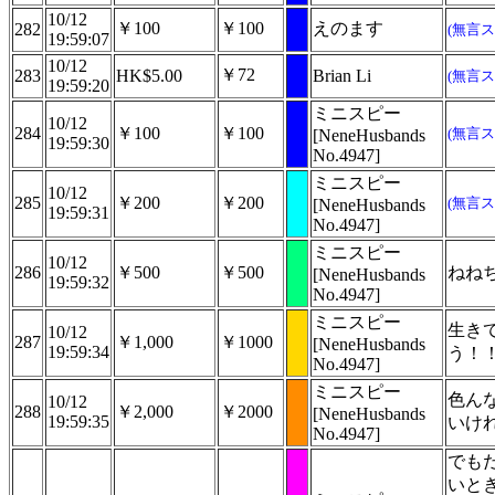
10/12
￥100
￥100
えのます
282
(無言ス
19:59:07
10/12
￥72
283
HK$5.00
Brian Li
(無言ス
19:59:20
ミニスピー
10/12
284
￥100
￥100
(無言ス
[NeneHusbands
19:59:30
No.4947]
ミニスピー
10/12
285
￥200
￥200
(無言ス
[NeneHusbands
19:59:31
No.4947]
ミニスピー
10/12
286
￥500
￥500
ねね
[NeneHusbands
19:59:32
No.4947]
ミニスピー
生き
10/12
287
￥1,000
￥1000
[NeneHusbands
19:59:34
う！
No.4947]
ミニスピー
色ん
10/12
288
￥2,000
￥2000
[NeneHusbands
19:59:35
いけ
No.4947]
でも
いと