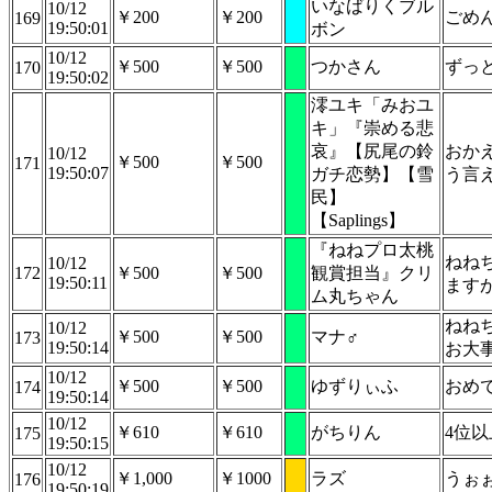
いなばりくブル
10/12
￥200
￥200
ごめ
169
19:50:01
ボン
10/12
￥500
￥500
つかさん
ずっ
170
19:50:02
澪ユキ「みおユ
キ」『崇める悲
哀』【尻尾の鈴
おか
10/12
￥500
￥500
171
19:50:07
ガチ恋勢】【雪
う言
民】
【Saplings】
『ねねプロ太桃
ねね
10/12
172
￥500
￥500
観賞担当』クリ
19:50:11
ます
ム丸ちゃん
ねね
10/12
￥500
￥500
マナ♂
173
19:50:14
お大
10/12
￥500
￥500
ゆずりぃふ
おめ
174
19:50:14
10/12
￥610
￥610
がちりん
4位
175
19:50:15
10/12
￥1,000
￥1000
ラズ
うぉ
176
19:50:19