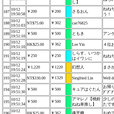
し】
ねね
10/12
￥200
￥200
さるおん
187
19:50:58
う！
10/12
￥302
188
NT$75.00
cae76825
19:51:03
10/12
￥500
￥500
ともき
アン
189
19:51:10
10/12
￥362
190
HK$25.00
Lee Yin
４位
19:51:10
しらす、いつか
10/12
￥250
￥250
191
ねね
19:51:19
はイワシに
10/12
￥1,220
￥1220
幻想人
まさ
192
19:51:24
10/12
￥1329
193
NT$330.00
Siegfried Lin
Well d
19:51:28
お帰り
10/12
￥500
￥500
キュアはぐたん
194
19:51:30
ｱﾞｱﾞｱﾞｱ
アマレノ【桃鈴
少し
10/12
￥500
￥500
195
19:51:34
ねね単推し】
たで
10/12
￥362
魂平糖
おめ
196
HK$25.00