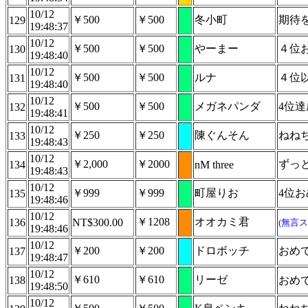
10/12
￥500
￥500
冬小町
期待
129
19:48:37
10/12
￥500
￥500
やーまー
４位
130
19:48:40
10/12
￥500
￥500
ルナ
４位
131
19:48:40
10/12
￥500
￥500
メガネパンダ
4位
132
19:48:41
10/12
￥250
￥250
陳ぐんそん
ねねち
133
19:48:43
10/12
￥2,000
￥2000
ずっと
134
nM three
19:48:43
10/12
￥999
￥999
町屋りお
4位
135
19:48:46
10/12
￥1208
オオカミ君
136
NT$300.00
(無言ス
19:48:46
10/12
￥200
￥200
ドロボッチ
おめ
137
19:48:47
10/12
￥610
￥610
リーゼ
138
おめ
19:48:50
10/12