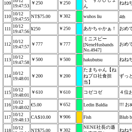
10/12
￥250
￥250
ねね
109
19:47:53
ん
10/12
￥302
110
NT$75.00
wuhos liu
4th
19:47:55
10/12
￥250
あかちゃかぁ！
おめ
111
¥250
19:47:56
ミニスピー
10/12
112
￥777
￥777
おめ
[NeneHusbands
19:47:57
No.4947]
10/12
￥500
￥500
ねね
113
hakubutsu
19:47:58
たまちゃん【ね
10/12
114
￥200
￥200
ねプロ社食担
ずっ
19:48:01
当】
10/12
￥610
￥610
コゼコゼ
４位
115
19:48:01
10/12
￥652
!!!
116
€5.00
Ledin Baldia
19:48:02
10/12
￥906
117
CA$10.00
Fish
Blub
19:48:13
NENE社長の遜
10/12
￥302
ねね
118
NT$75.00