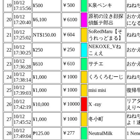
10/12
￥500
K泉ペンキ
ねね
19
¥500
17:15:56
原初の泣き顔探
おか
10/12
20
¥6,100
￥6100
17:20:40
偵飯テ郎🥟
にな
SoRedMaru【そ
10/12
￥604
ねね
21
NT$150.00
17:25:02
うれっどまる】
NEKOXE_Vね
10/12
￥250
おか
22
¥250
17:30:25
こぇえ
10/12
￥610
サチエ
おか
23
¥610
17:36:28
10/12
￥1000
くろくろむーじ
ねね
24
¥1,000
17:38:14
10/12
￥1000
25
¥1,000
misi misi
復帰
17:39:03
リア
10/12
￥10000
26
¥10,000
X -ray
17:42:19
えり
ねね
10/12
￥1000
冬小町
27
¥1,000
17:45:52
よ！
10/12
￥277
28
₱125.00
NeutralMilk
1 Nene
17:49:04