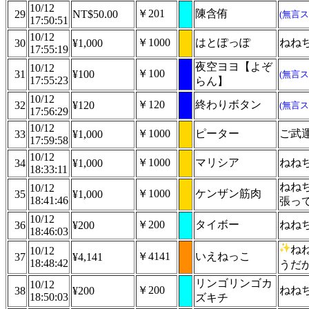
10/12
￥201
陳含侑
29
NT$50.00
(無言ス
17:50:51
10/12
￥1000
はとぽっぽ
ねね
30
¥1,000
17:55:19
夜空ヨヨ【よぞ
10/12
￥100
31
¥100
(無言ス
17:55:23
らん】
10/12
￥120
終わりボタン
32
¥120
(無言ス
17:56:29
10/12
￥1000
ピーター
ご武
33
¥1,000
17:59:58
10/12
￥1000
マリシア
ねね
34
¥1,000
18:33:11
ねねち
10/12
￥1000
ケンザン筋肉
35
¥1,000
18:41:46
張っ
10/12
￥200
タイボー
ねね
36
¥200
18:46:03
ね
10/12
￥4141
いえねっこ
37
¥4,141
18:48:42
うだ
リンゴリンゴカ
10/12
￥200
ねね
38
¥200
18:50:03
ズキチ