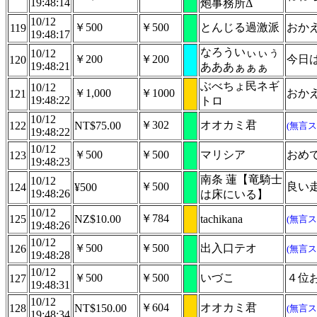
19:48:14
炮事務所Δ
10/12
￥500
￥500
とんじる過激派
おか
119
19:48:17
なろういぃぃぅ
10/12
￥200
￥200
今日
120
19:48:21
あああぁぁぁ
ぶべちょ民ネギ
10/12
￥1,000
￥1000
おか
121
19:48:22
トロ
10/12
￥302
オオカミ君
122
NT$75.00
(無言ス
19:48:22
10/12
￥500
￥500
マリシア
おめ
123
19:48:23
南条 蓮【竜騎士
10/12
￥500
良い
124
¥500
19:48:26
は床にいる】
10/12
￥784
125
NZ$10.00
tachikana
(無言ス
19:48:26
10/12
￥500
￥500
出入口テオ
126
(無言ス
19:48:28
10/12
￥500
￥500
いづこ
４位
127
19:48:31
10/12
￥604
オオカミ君
128
NT$150.00
(無言ス
19:48:34