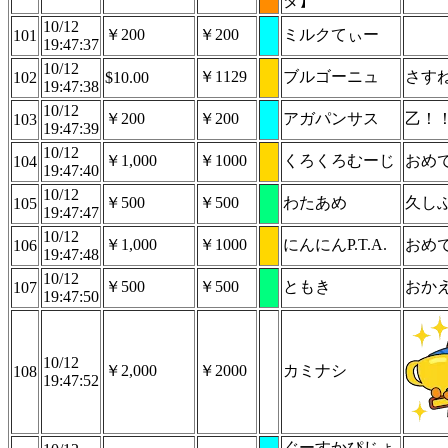
ダ】
10/12
￥200
￥200
ミルクてぃー
101
19:47:37
10/12
￥1129
ブルゴーニュ
さす
102
$10.00
19:47:38
10/12
￥200
￥200
アガパンサス
乙！
103
19:47:39
10/12
￥1,000
￥1000
くろくろむーじ
おめ
104
19:47:40
10/12
￥500
￥500
わたあめ
久し
105
19:47:47
10/12
￥1,000
￥1000
にんにんP.T.A.
おめ
106
19:47:48
10/12
￥500
￥500
ともき
おか
107
19:47:50
10/12
￥2,000
￥2000
カミナシ
108
19:47:52
ぐーすかぴじょ