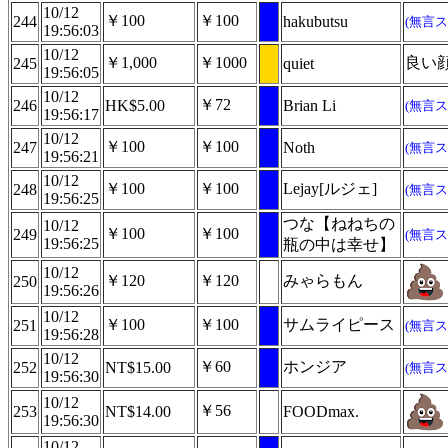
10/12
￥100
￥100
244
hakubutsu
(無言ス
19:56:03
10/12
￥1,000
￥1000
良い
245
quiet
19:56:05
10/12
￥72
246
HK$5.00
Brian Li
(無言ス
19:56:17
10/12
￥100
￥100
247
Noth
(無言ス
19:56:21
10/12
￥100
￥100
Lejay[ルジェ]
248
(無言ス
19:56:25
つな【ねねちの
10/12
￥100
￥100
249
(無言ス
19:56:25
瓶の中は幸せ】
10/12
￥120
￥120
みゃらもん
250
19:56:26
10/12
￥100
￥100
サムライピース
251
(無言ス
19:56:28
10/12
￥60
ホンジア
252
NT$15.00
(無言ス
19:56:30
10/12
￥56
253
NT$14.00
FOODmax.
19:56:30
10/12