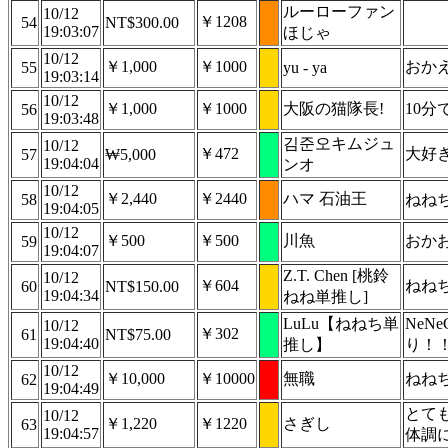
ルーローファン
10/12
￥1208
54
NT$300.00
19:03:07
ほじゃ
10/12
￥1,000
￥1000
おか
55
yu - ya
19:03:14
10/12
￥1,000
￥1000
大阪の猫隊長!
10
56
19:03:48
김준오キムジュ
10/12
￥472
大好
57
₩5,000
19:04:04
ンオ
10/12
￥2,440
￥2440
ハマ 石油王
58
ねね
19:04:05
10/12
￥500
￥500
川魚
おか
59
19:04:07
Z.T. Chen [桃鈴
10/12
￥604
ねね
60
NT$150.00
19:04:34
ねね単推し]
LuLu【ねねち単
NeN
10/12
￥302
61
NT$75.00
19:04:40
推し】
り！
10/12
￥10,000
￥10000
無職
ねね
62
19:04:49
とて
10/12
￥1,220
￥1220
さぎし
63
19:04:57
体調