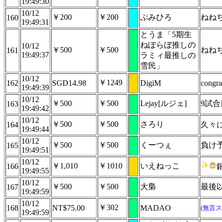
19:49:30
10/12
￥200
￥200
ぷみひろ
ねね
160
19:49:31
とうま「5期生
ねぽらぼ推しの
10/12
￥500
￥500
ねね
161
19:49:37
ラミィ最推しの
雪民」
10/12
￥1249
162
SGD14.98
DigiM
congrat
19:49:39
10/12
￥500
￥500
Lejay[ルジェ]
9試
163
19:49:42
10/12
￥500
￥500
さろり
164
久々
19:49:44
10/12
￥500
￥500
くーつぇ
負け
165
19:49:51
10/12
￥1,010
￥1010
いえねっこ
166
19:49:55
10/12
￥500
￥500
大梟
最後
167
19:49:59
10/12
￥302
168
NT$75.00
MADAO
(無言ス
19:49:59