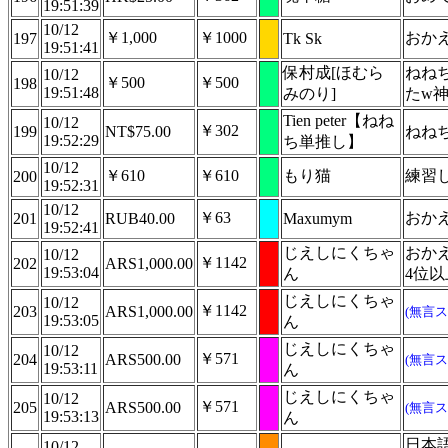
19:51:39
10/12
￥1,000
￥1000
おか
197
Tk Sk
19:51:41
保村成[ほむら
ねね
10/12
￥500
￥500
198
19:51:48
みのり]
たw
Tien peter【ねね
10/12
￥302
199
NT$75.00
ねね
19:52:29
ち単推し】
10/12
￥610
￥610
もり猫
練習
200
19:52:31
10/12
￥63
おか
201
RUB40.00
Maxumym
19:52:41
じえしにくちゃ
おか
10/12
￥1142
202
ARS1,000.00
19:53:04
ん
4位
じえしにくちゃ
10/12
￥1142
203
ARS1,000.00
(無言ス
19:53:05
ん
じえしにくちゃ
10/12
￥571
204
ARS500.00
(無言ス
19:53:11
ん
じえしにくちゃ
10/12
￥571
205
ARS500.00
(無言ス
19:53:13
ん
日本
10/12