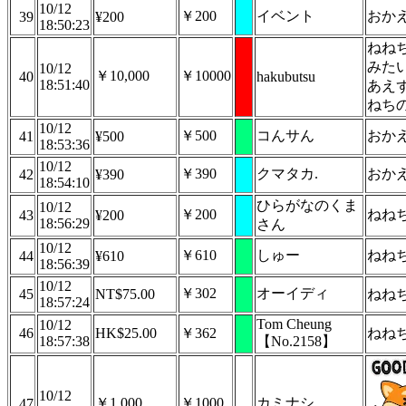
10/12
￥200
イベント
おか
39
¥200
18:50:23
ねね
みた
10/12
￥10,000
￥10000
40
hakubutsu
18:51:40
あえ
ねち
10/12
￥500
コんサん
おか
41
¥500
18:53:36
10/12
￥390
クマタカ.
おか
42
¥390
18:54:10
ひらがなのくま
10/12
￥200
ねね
43
¥200
18:56:29
さん
10/12
￥610
しゅー
ねね
44
¥610
18:56:39
10/12
￥302
オーイディ
45
NT$75.00
ねね
18:57:24
Tom Cheung
10/12
46
HK$25.00
￥362
ねね
18:57:38
【No.2158】
10/12
￥1,000
￥1000
カミナシ
47