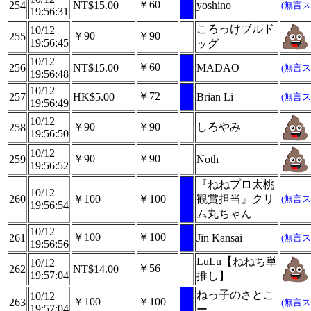
￥60
254
NT$15.00
yoshino
(無言ス
19:56:31
ころっけブルド
10/12
￥90
￥90
255
19:56:45
ッグ
10/12
￥60
256
NT$15.00
MADAO
(無言ス
19:56:48
10/12
￥72
257
HK$5.00
Brian Li
(無言ス
19:56:49
10/12
￥90
￥90
しろやみ
258
19:56:50
10/12
￥90
￥90
259
Noth
19:56:52
『ねねプロ太桃
10/12
260
￥100
￥100
観賞担当』クリ
(無言ス
19:56:54
ム丸ちゃん
10/12
￥100
￥100
261
Jin Kansai
(無言ス
19:56:56
LuLu【ねねち単
10/12
￥56
262
NT$14.00
19:57:04
推し】
ねっ子のさとこ
10/12
￥100
￥100
263
(無言ス
19:57:04
ー