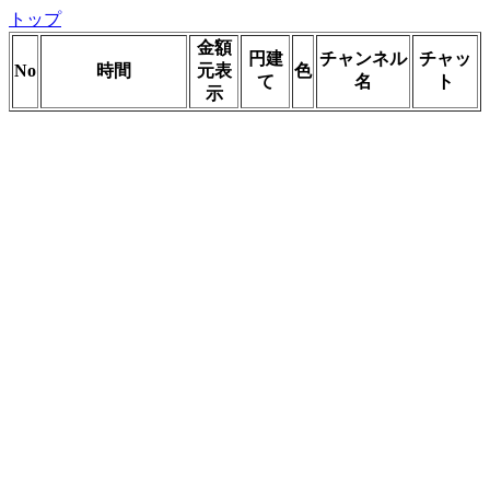
トップ
金額
円建
チャンネル
チャッ
No
時間
元表
色
て
名
ト
示