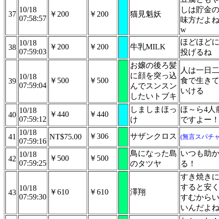
10/18
しは貯金
37
￥200
￥200
猫見魁妖
07:58:57
味方だよ
w
ほどほど
10/18
￥200
￥200
牛乳MILK
38
07:59:03
投げるね
お嬢の後ろ髪
人は一日
に顔を突っ込
10/18
￥500
￥500
食で生き
39
07:59:04
んでスンスン
いける
したいトブキ
しましまほっ
ほ～ら4人
10/18
￥440
￥440
40
07:59:12
け
ですよー
10/18
￥306
サザンクロス
41
NT$75.00
(無言スパチャ
07:59:16
鳥になった島
いつも助
10/18
￥500
￥500
42
07:59:25
のタツヤ
る！
すき焼き
すると安
10/18
￥610
￥610
澤翔
43
07:59:30
すむから
いんだよ