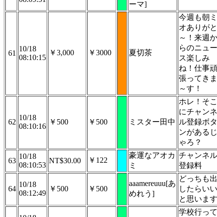
ーマ]
今週も朝
オありが
～！来週
らのニュ
10/18
￥3,000
￥3000
夏切茶
61
08:10:15
ス楽しみ
ね！仕事
張ってき
～す！
ホレ！そ
にチャン
10/18
62
￥500
￥500
ミスター田中
ル登録ボ
08:10:16
ンがある
ゃろ？
豪運なアオカ
チャンネ
10/18
￥122
63
NT$30.00
08:10:53
ミ
登録料
どっちも
aaamereuuu[あ
10/18
64
￥500
￥500
したらい
08:12:49
めれう]
と思いま
学校行っ