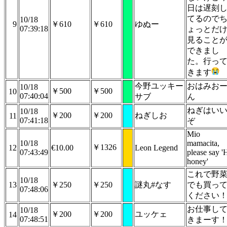
日は遅刻
てるので
10/18
9
￥610
￥610
ゆぬー
07:39:18
ょっとだ
見ること
できまし
た。行っ
きます
今野ユッキー
おはみお
10/18
￥500
￥500
10
07:40:04
サブ
ん
ねぎはい
10/18
￥200
￥200
ねぎしお
11
07:41:18
ぞ
Mio
10/18
mamacita,
￥1326
12
€10.00
Leon Legend
07:43:49
please say '
honey'
これで野
10/18
13
￥250
￥250
謎丸#なす
でも買っ
07:48:06
ください
お仕事し
10/18
￥200
￥200
ユッケェ
14
07:48:51
きまーす