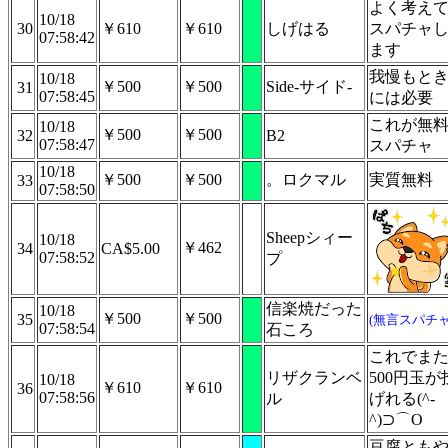
よく考え
10/18
30
￥610
￥610
しげはる
スパチャ
07:58:42
ます
我慢もと
10/18
￥500
￥500
Side-サイド-
31
07:58:45
には必要
これが無
10/18
￥500
￥500
32
B2
07:58:47
スパチャ
10/18
￥500
￥500
。ロクマル
実質無料
33
07:58:50
Sheepシィー
10/18
￥462
34
CA$5.00
07:58:52
プ
信楽焼だった
10/18
￥500
￥500
35
(無言スパチャ
07:58:54
石ころ
これでま
リザクランベ
500円玉が
10/18
￥610
￥610
36
07:58:56
ル
げれる(^-
^)⊃⌒Ο
豆腐とも