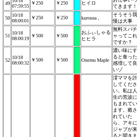
10/18
￥250
￥250
ヒイロ
49
07:59:55
てきます
そうそう
10/18
￥250
￥250
50
kurousa ,
08:00:01
慢は大事
無料スパ
おふぃしゃる
10/18
51
￥500
￥500
ャってこ
08:00:19
ヒヒラ
ですか？
濃い味に
ると食っ
10/18
￥500
￥500
52
Onemu Maple
08:00:32
感増して
いゾ
澪ママを
してくだ
い。私は
生の荒波
もまれて
ます。癒
れていた
ら、アキ
ジャブが
ると聞き