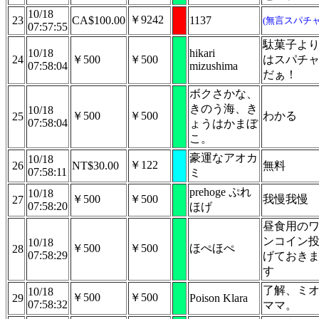
10/18
￥9242
23
CA$100.00
1137
(無言スパチャ
07:57:55
駄菓子よ
10/18
hikari
24
￥500
￥500
はスパチ
07:58:04
mizushima
だぁ！
ボクさかな、
きのう海、き
10/18
￥500
￥500
わかる
25
07:58:04
ょうはかまぼ
こ。
豪運なアオカ
10/18
￥122
26
NT$30.00
無料
07:58:11
ミ
prehoge ぷれ
10/18
￥500
￥500
我慢我慢
27
07:58:20
ほげ
昼食用の
ンコイン
10/18
￥500
￥500
ほぺほぺ
28
07:58:29
げておき
す
了解、ミ
10/18
￥500
￥500
29
Poison Klara
07:58:32
ママ。