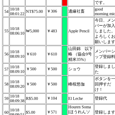
です。
10/18
good
￥306
邊緣社畜
54
NT$75.00
08:01:22
morning mi
今日、メ
バーが加
10/18
55
₩5,000
￥483
Apple Pencil
しました
08:06:10
よろしく
願いしま
山田錦 以下
メンバー
10/18
56
￥610
￥610
略 （協会9号
08:09:10
ップ登録
精米35%）
登録しま
10/18
￥500
￥500
ショウ
57
08:09:10
た
ボタンを
10/18
58
￥500
￥500
峰桜悠伽
回押すだ
08:09:20
け！
10/18
￥104
登録代
59
R$5.00
El Leche
08:09:38
Houren Soma
10/18
[ほうれんソ
￥571
登録しま
60
$5.00
08:09:51