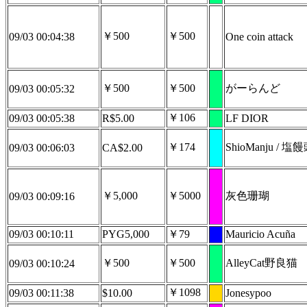
￥500
￥500
09/03 00:04:38
One coin attack
￥500
￥500
がーらんど
09/03 00:05:32
￥106
09/03 00:05:38
R$5.00
LF DIOR
￥174
ShioManju / 塩
09/03 00:06:03
CA$2.00
￥5,000
￥5000
灰色珊瑚
09/03 00:09:16
09/03 00:10:11
PYG5,000
￥79
Mauricio Acuña
￥500
￥500
AlleyCat野良猫
09/03 00:10:24
￥1098
09/03 00:11:38
$10.00
Jonesypoo