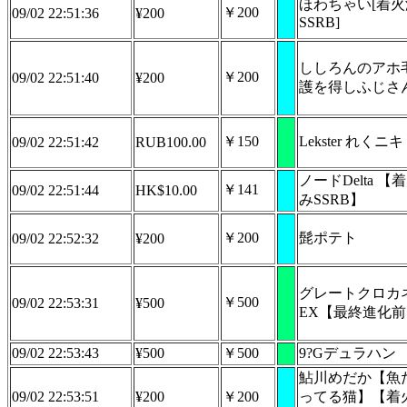
ほわちゃい[着
￥200
09/02 22:51:36
¥200
SSRB]
ししろんのアホ
￥200
09/02 22:51:40
¥200
護を得しふじさん
￥150
Lekster れくニキ 
09/02 22:51:42
RUB100.00
ノードDelta 【
￥141
09/02 22:51:44
HK$10.00
みSSRB】
￥200
髭ポテト
09/02 22:52:32
¥200
グレートクロカ
￥500
09/02 22:53:31
¥500
EX【最終進化
09/02 22:53:43
¥500
￥500
9?Gデュラハン
鮎川めだか【魚
09/02 22:53:51
¥200
￥200
ってる猫】【着