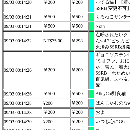
09/03 00:14:20
￥200
￥200
ってる猫】【着
SSRB 変更不可
￥500
￥500
くろねこサンチ
09/03 00:14:21
￥500
￥500
09/03 00:14:21
Noth
点呼されたいク
09/03 00:14:22
NT$75.00
￥298
んvol.2[ピッカ
火済みSSRB爆発
ギョニソステン
[ミオファ、お
ゃ、雪民、着火
￥200
￥200
09/03 00:14:26
SSRB、わため
百鬼組、スバ友
隊]
￥500
￥500
AlleyCat野良猫
09/03 00:14:26
￥200
ぱんじゃむのな
09/03 00:14:28
¥200
￥200
￥200
およ
09/03 00:14:28
￥200
いつも心にGG
09/03 00:14:30
¥200