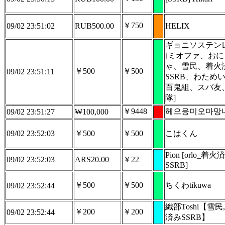
￥750
09/02 23:51:02
RUB500.00
HELIX
ギョニソステン
[ミオファ、お
ゃ、雪民、着火
￥500
￥500
09/02 23:51:11
SSRB、わため
百鬼組、スバ友
隊]
￥9448
헤으응미오마망
09/02 23:51:27
₩100,000
09/02 23:52:03
￥500
￥500
こはくん
Pion [orlo_着火
09/02 23:52:03
ARS20.00
￥22
SSRB]
￥500
￥500
ちくわtikuwa
09/02 23:52:44
織部Toshi【雪民
￥200
￥200
09/02 23:52:44
済みSSRB】