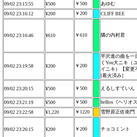
￥500
あゆむ
09/02 23:15:55
¥500
￥200
09/02 23:16:12
¥200
CLIFF BEE
￥610
隣の内村君
09/02 23:16:46
¥610
平沢進の曲を一
くYou大ニキ（
￥200
09/02 23:19:58
¥200
イニキ）【変更
[着火済み]
￥500
えるしすていん
09/02 23:20:15
¥500
￥500
hellios《ヘリオ
09/02 23:21:19
¥500
￥1220
雪野原正佐衛門
09/02 23:22:58
¥1,220
￥200
チョコミント
09/02 23:26:15
¥200