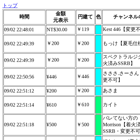
トップ
金額
時間
円建て
色
チャンネル
元表示
￥119
Kest 446【変
09/02 22:48:01
NT$30.00
￥200
￥200
もっけ【夏毛仕
09/02 22:49:39
スペクトラルジ
￥200
￥200
09/02 22:49:39
火済みSSRB】
さささ.さーさん
￥446
09/02 22:50:56
¥446
更不可】
￥200
あさま
09/02 22:51:12
¥200
￥610
カイト
09/02 22:51:14
¥610
バレてない方の
09/02 22:51:18
¥500
￥500
Morrison【着火
SSRB・変更不