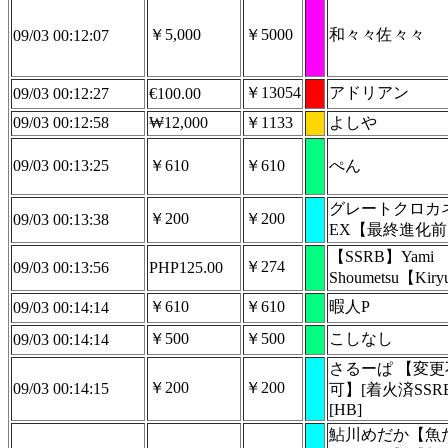
￥5,000
￥5000
和々々佐々々
09/03 00:12:07
￥13054
アドリアン
09/03 00:12:27
€100.00
09/03 00:12:58
₩12,000
￥1133
よしや
09/03 00:13:25
￥610
￥610
ぺん
グレートクロカ
￥200
￥200
09/03 00:13:38
EX【最終進化
【SSRB】Yami
￥274
09/03 00:13:56
PHP125.00
Shoumetsu【Kir
￥610
￥610
暇人P
09/03 00:14:14
￥500
￥500
こしなし
09/03 00:14:14
さるーぱ 【変更
￥200
￥200
09/03 00:14:15
可】[着火済SSRB
[HB]
鮎川めだか【魚