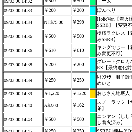
￥500
￥500
ユー太
09/03 00:14:32
￥200
￥200
ぽんへり
09/03 00:14:33
HolicVan【着火
￥298
09/03 00:14:34
NT$75.00
SSRB】【変更
槍桜ラクレス【
￥500
￥500
09/03 00:14:36
みSSRB】
キングでじー【
￥610
￥610
09/03 00:14:36
み変更不可】
グレートクロカ
￥200
￥200
09/03 00:14:38
EX【最終進化
ﾚｵﾝｽﾃﾗ 獅子
￥250
￥250
09/03 00:14:39
めいと
￥1,220
￥1220
おじさん地底人
09/03 00:14:39
スノーラック【
￥162
09/03 00:14:40
A$2.00
弟】
ニシヤン【しし
￥500
￥500
09/03 00:14:43
し着火済み】
￥250
￥250
SSRB訓練兵 YOS
09/03 00:14:45