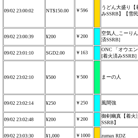
うどん大盛り【
￥596
09/02 23:00:02
NT$150.00
みSSRB】【雪
空気人_こーりん
￥200
09/02 23:00:39
¥200
済SSRB]
ONC 「オウエ
￥163
09/02 23:01:10
SGD2.00
[着火済みSSRB]
￥500
まーの人
09/02 23:02:10
¥500
￥250
風間強
09/02 23:02:14
¥250
御剣幽真【着火
￥200
09/02 23:02:48
¥200
SSRB】
￥1000
09/02 23:03:30
¥1,000
zumax RDZ