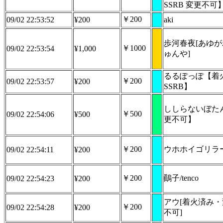
SSRB 変更不可
￥200
09/02 22:53:52
¥200
aki
歩河春夜[あゆ
￥1000
09/02 22:53:54
¥1,000
ゅんや]
るるぽっぽ【着
￥200
09/02 22:53:57
¥200
SSRB】
ししらないぼた
￥500
09/02 22:54:06
¥500
更不可】
￥200
ウホホイゴリラ
09/02 22:54:11
¥200
￥200
鷆子/tenco
09/02 22:54:23
¥200
アウ[着火済み
￥200
09/02 22:54:28
¥200
不可]