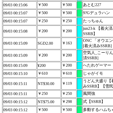
￥500
￥500
あとむ227
09/03 00:15:06
￥500
￥500
9?Gデュラハン
09/03 00:15:07
￥250
￥250
たっちゅん
09/03 00:15:07
jun23-k 【着火
￥200
￥200
09/03 00:15:08
SSRB】
ONC 「オウエ
￥163
09/03 00:15:09
SGD2.00
[着火済みSSRB]
空気人_こーりん
￥200
￥200
09/03 00:15:09
済SSRB]
￥200
へたれゲーマー
09/03 00:15:09
¥200
￥610
￥610
じゃがイモ
09/03 00:15:10
うどん大盛り【
￥119
09/03 00:15:11
NT$30.00
みSSRB】【雪
￥250
￥250
風間強
09/03 00:15:11
￥298
式【SSRB】
09/03 00:15:12
NT$75.00
￥500
￥500
多動するハムち
09/03 00:15:12