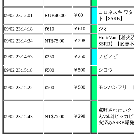
コロネスキ ワタ
￥60
09/02 23:12:01
RUB40.00
ト【SSRB】
￥610
ジオ
09/02 23:14:18
¥610
HolicVan【着火
￥298
09/02 23:14:34
NT$75.00
SSRB】【変更
￥250
ノピノピ
09/02 23:14:53
¥250
￥500
シヨウ
09/02 23:15:18
¥500
￥500
モンハンフリー
09/02 23:15:22
¥500
点呼されたいク
￥298
んvol.2[ピッカ
09/02 23:15:43
NT$75.00
火済みSSRB爆発