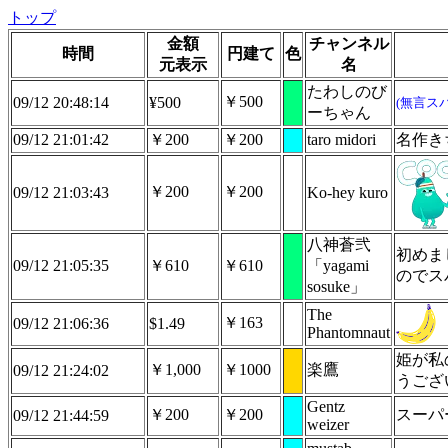
トップ
金額
チャンネル
時間
円建て
色
元表示
名
たわしのび
￥500
09/12 20:48:14
¥500
(無言ス
ーちゃん
09/12 21:01:42
￥200
￥200
taro midori
名作き
￥200
￥200
09/12 21:03:43
Ko-hey kuro
八神蒼弐
初めま
09/12 21:05:35
￥610
￥610
「yagami
のでス
sosuke」
The
￥163
09/12 21:06:36
$1.49
Phantomnaut
姫が私
￥1,000
￥1000
楽鷹
09/12 21:24:02
うござ
Gentz
￥200
￥200
スーパ
09/12 21:44:59
weizer