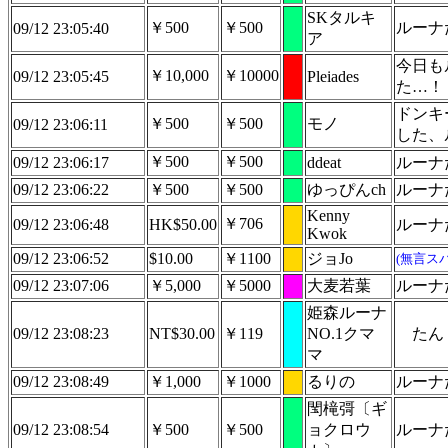
SKタルキ
￥500
￥500
ルーナ
09/12 23:05:40
ア
今日も
￥10,000
￥10000
09/12 23:05:45
Pleiades
た…！
ドンキ
￥500
￥500
モノ
09/12 23:06:11
した、
￥500
￥500
09/12 23:06:17
ddeat
ルーナ
09/12 23:06:22
￥500
￥500
ゆっぴんch
ルーナ
Kenny
￥706
09/12 23:06:48
HK$50.00
ルーナ
Kwok
09/12 23:06:52
$10.00
￥1100
ジョJo
(無言ス
09/12 23:07:06
￥5,000
￥5000
大麦若葉
ルーナ
姫森ルーナ
09/12 23:08:23
NT$30.00
￥119
NO.1クマ
たん
マ
09/12 23:08:49
￥1,000
￥1000
るりの
ルーナ
閠槞彁〔ギ
09/12 23:08:54
￥500
￥500
ョクロウ
ルーナ