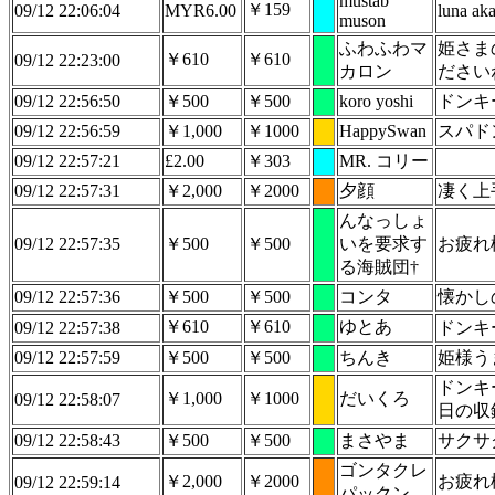
mustab
￥159
09/12 22:06:04
MYR6.00
luna ak
muson
ふわふわマ
姫さま
￥610
￥610
09/12 22:23:00
カロン
ださい
09/12 22:56:50
￥500
￥500
koro yoshi
ドンキ
09/12 22:56:59
￥1,000
￥1000
HappySwan
スパド
09/12 22:57:21
£2.00
￥303
MR. コリー
09/12 22:57:31
￥2,000
￥2000
夕顔
凄く上
んなっしょ
09/12 22:57:35
￥500
￥500
いを要求す
お疲れ
る海賊団†
09/12 22:57:36
￥500
￥500
コンタ
懐かし
￥610
￥610
ゆとあ
09/12 22:57:38
ドンキ
09/12 22:57:59
￥500
￥500
ちんき
姫様う
ドンキ
￥1,000
￥1000
だいくろ
09/12 22:58:07
日の収
09/12 22:58:43
￥500
￥500
まさやま
サクサ
ゴンタクレ
￥2,000
￥2000
お疲れ
09/12 22:59:14
パックン