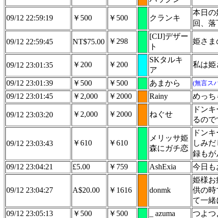
本日の
09/12 22:59:19
￥500
￥500
クランキ
回、落
[CIJ]デザー
￥298
姫さま
09/12 22:59:45
NT$75.00
ト
SKタルキ
￥200
￥200
私は姫
09/12 23:01:35
ア
09/12 23:01:39
￥500
￥500
あまから
(無言ス
09/12 23:01:45
￥2,000
￥2000
Rainy
めっち
ドンキ
￥2,000
￥2000
ねぐせ
09/12 23:03:20
るので
ドンキ
メリッサ姫
￥610
￥610
しみだ
09/12 23:03:43
森にガチ恋
録もが
09/12 23:04:21
£5.00
￥759
AshExia
今日も
姫様お
09/12 23:04:27
A$20.00
￥1616
donmk
供の時
て一緒
09/12 23:05:13
￥500
￥500
_ azuma
つよつ