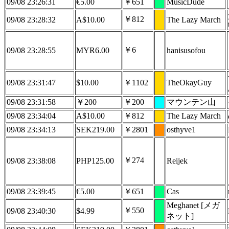
09/08 23:26:31
€5.00
￥651
MusicDude
￥812
09/08 23:28:32
A$10.00
The Lazy March
￥6
09/08 23:28:55
MYR6.00
hanisusofou
09/08 23:31:47
$10.00
￥1102
TheOkayGuy
09/08 23:31:58
￥200
￥200
マウンテン山
09/08 23:34:04
A$10.00
￥812
The Lazy March
09/08 23:34:13
SEK219.00
￥2801
osthyve1
￥274
09/08 23:38:08
PHP125.00
Reijek
09/08 23:39:45
€5.00
￥651
Cas
Meghanet [メガ
￥550
09/08 23:40:30
$4.99
ネット]