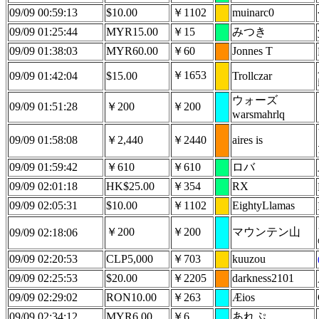
09/09 00:59:13
$10.00
￥1102
muinarc0
09/09 01:25:44
MYR15.00
￥15
みつき
09/09 01:38:03
MYR60.00
￥60
Jonnes T
￥1653
09/09 01:42:04
$15.00
Trollczar
ウォーズ
09/09 01:51:28
￥200
￥200
warsmahrlq
09/09 01:58:08
￥2,440
￥2440
aires is
09/09 01:59:42
￥610
￥610
ロバ
09/09 02:01:18
HK$25.00
￥354
RX
09/09 02:05:31
$10.00
￥1102
EightyLlamas
￥200
￥200
マウンテン山
09/09 02:18:06
09/09 02:20:53
CLP5,000
￥703
kuuzou
09/09 02:25:53
$20.00
￥2205
darkness2101
09/09 02:29:02
RON10.00
￥263
Æios
09/09 02:34:12
MYR6.00
￥6
あれぷ