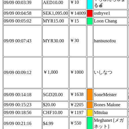
￥10
09/09 00:03:39
AED10.00
る🍎
09/09 00:04:58
SEK1,095.00
￥14009
osthyve1
09/09 00:05:02
MYR15.00
￥15
Loon Chang
￥30
09/09 00:07:43
MYR30.00
hanisusofou
￥1,000
￥1000
いしなつ
09/09 00:09:12
￥1638
09/09 00:14:18
SGD20.00
SoneMeister
09/09 00:15:23
$20.00
￥2205
Bones Malone
09/09 00:18:56
CHF10.00
￥1197
Mitulaa
Meghanet [メガ
￥550
09/09 00:21:16
$4.99
ネット]