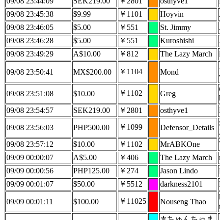
09/08 23:44:09
SEK219.00
￥2801
osthyve1
09/08 23:45:38
$9.99
￥1101
Hoyvin
09/08 23:46:05
$5.00
￥551
St. Jimmy
09/08 23:46:28
$5.00
￥551
Kuroshishi
09/08 23:49:29
A$10.00
￥812
The Lazy March
￥1104
09/08 23:50:41
MX$200.00
Mond
￥1102
09/08 23:51:08
$10.00
Greg
09/08 23:54:57
SEK219.00
￥2801
osthyve1
￥1099
09/08 23:56:03
PHP500.00
Defensor_Details
09/08 23:57:12
$10.00
￥1102
MrABKOne
09/09 00:00:07
A$5.00
￥406
The Lazy March
09/09 00:00:56
PHP125.00
￥274
Jason Lindo
09/09 00:01:07
$50.00
￥5512
darkness2101
￥11025
09/09 00:01:11
$100.00
Nouseng Thao
⚜️ちゅんちゅま