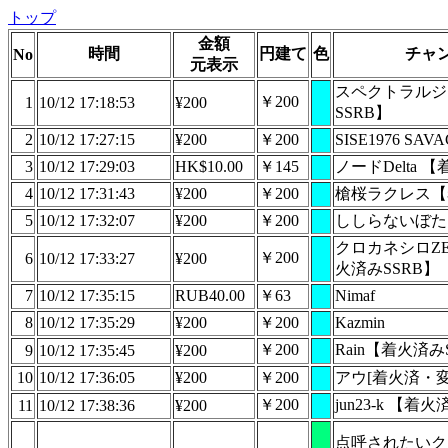
トップ
金額
時間
円建て
色
チャ
No
元表示
スペクトラルジ
￥200
1
10/12 17:18:53
¥200
SSRB】
2
10/12 17:27:15
¥200
￥200
SISE1976 SA
3
10/12 17:29:03
HK$10.00
￥145
ノードDelta 
4
10/12 17:31:43
¥200
￥200
槍桜ラクレス【
5
10/12 17:32:07
¥200
￥200
ししらないぼた
クロカネシロZE
￥200
6
10/12 17:33:27
¥200
火済みSSRB】
7
10/12 17:35:15
RUB40.00
￥63
Nimaf
8
10/12 17:35:29
¥200
￥200
Kazmin
￥200
Rain【着火済み
9
10/12 17:35:45
¥200
10
10/12 17:36:05
¥200
￥200
アウ[着火済・
￥200
jun23-k 【着
11
10/12 17:38:36
¥200
点呼されたいクッ