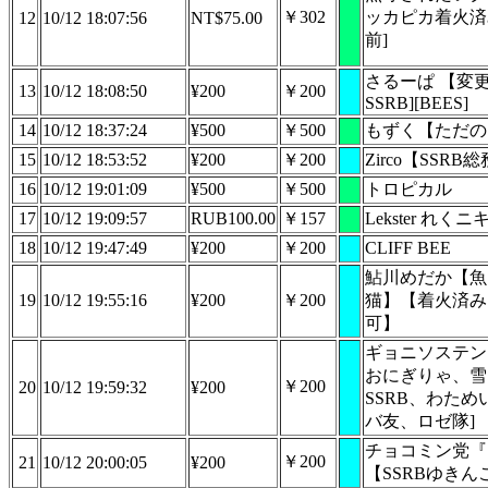
￥302
ッカピカ着火済
12
10/12 18:07:56
NT$75.00
前]
さるーぱ 【変
13
10/12 18:08:50
¥200
￥200
SSRB][BEES]
14
10/12 18:37:24
¥500
￥500
もずく【ただの
15
10/12 18:53:52
¥200
￥200
Zirco【SSRB
16
10/12 19:01:09
¥500
￥500
トロピカル
17
10/12 19:09:57
RUB100.00
￥157
Lekster れくニキ 
18
10/12 19:47:49
¥200
￥200
CLIFF BEE
鮎川めだか【魚
19
10/12 19:55:16
¥200
￥200
猫】【着火済みS
可】
ギョニソステン
おにぎりゃ、雪
￥200
20
10/12 19:59:32
¥200
SSRB、わた
バ友、ロゼ隊]
チョコミン党『
￥200
21
10/12 20:00:05
¥200
【SSRBゆきん