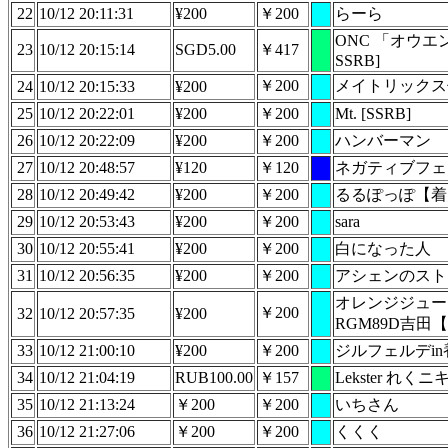
22
10/12 20:11:31
¥200
￥200
らーら
ONC 「オウエ
23
10/12 20:15:14
SGD5.00
￥417
SSRB]
￥200
メイトリックス
24
10/12 20:15:33
¥200
25
10/12 20:22:01
¥200
￥200
Mt. [SSRB]
26
10/12 20:22:09
¥200
￥200
ハンバーマン
27
10/12 20:48:57
¥120
￥120
ネガティブフェ
28
10/12 20:49:42
¥200
￥200
るるぽっぽ【着
29
10/12 20:53:43
¥200
￥200
sara
30
10/12 20:55:41
¥200
￥200
白になった人
31
10/12 20:56:35
¥200
￥200
アシェンのスト
オレンジジュー
￥200
32
10/12 20:57:35
¥200
RGM89D吉田
33
10/12 21:00:10
¥200
￥200
ジルフェルデi
34
10/12 21:04:19
RUB100.00
￥157
Lekster れくニキ 
35
10/12 21:13:24
￥200
￥200
いちさん
36
10/12 21:27:06
￥200
￥200
くくく