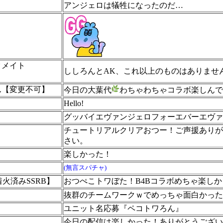
アンジェロは犠牲になったのだ…
タメイト
ししろんとAK、これ以上のものはありませ
ん【変更不可】
今日の大葉代
わちゃわちゃコラボ楽しんで
Hello!
グッバイエヴァンジェロフォーエバーエヴァ
チュートリアルクリアおつー！ご声援ありが
さい。
楽しかった！
(無言スパチャ)
【着火済みSSRB】
おつぺこトワぼた！B4Bコラボめちゃ楽し
抜群のチームワークｗでめっちゃ面白かった
ユニット名応募『ペコトワろん』
今日の配信は楽しかった！ありがとうござい