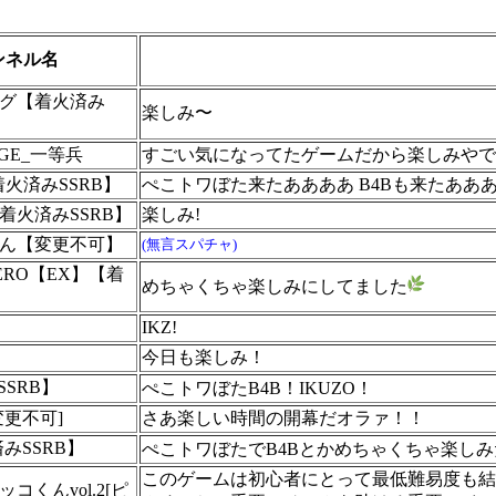
ンネル名
グ【着火済み
楽しみ〜
VAGE_一等兵
すごい気になってたゲームだから楽しみやで
【着火済みSSRB】
ぺこトワぼた来たああああ B4Bも来たああ
着火済みSSRB】
楽しみ!
ん【変更不可】
(無言スパチャ)
RO【EX】【着
めちゃくちゃ楽しみにしてました
IKZ!
今日も楽しみ！
SSRB】
ぺこトワぼたB4B！IKUZO！
変更不可]
さあ楽しい時間の開幕だオラァ！！
火済みSSRB】
ぺこトワぼたでB4Bとかめちゃくちゃ楽しみだ
このゲームは初心者にとって最低難易度も結
コくんvol.2[ピ