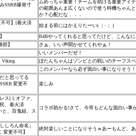
ムめっちゃ重要！チームを助ける重要アイテ
みSSRB爆発寸
の範囲あんま広くないので使う時機ちゃんと
か？心配だな．．．
更不可】[着火済
始まる前にはかえりたーい( ；ᵕ； )
】
B4Bやってくれると思ってたけど、こんな
総務部】
さぁ、いい声聞かせてくれやぁ！
いいメンバーだぜ！
Viking
ぼたんちゃんはゾンビとの戦いのチーフスペ
このメンバーなら必ず面白い事になりそう！
だと思ってる
SRB 変更不
楽しみ
レス[ミオファ、
民、着火済
コラボ助かる!さて、今宵もどんな面白い事
めいと、百鬼組、ス
ししろん命名』
絶対楽しいことになりそうｗあーもんど、あ
こ 変更不可】