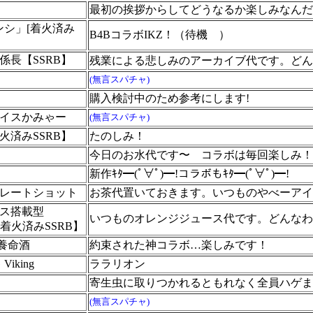
最初の挨拶からしてどうなるか楽しみなんだ
ンシ」[着火済み
B4BコラボIKZ！（待機
）
係長【SSRB】
残業による悲しみのアーカイブ代です。どん
(無言スパチャ)
購入検討中のため参考にします!
イスかみゃー
(無言スパチャ)
火済みSSRB】
たのしみ！
今日のお水代です〜 コラボは毎回楽しみ！
新作ｷﾀ━(ﾟ∀ﾟ)━!コラボもｷﾀ━(ﾟ∀ﾟ)━!
レートショット
お茶代置いておきます。いつものやべーアイ
ス搭載型
いつものオレンジジュース代です。どんなわ
【着火済みSSRB】
n養命酒
約束された神コラボ…楽しみです！
Viking
ララリオン
寄生虫に取りつかれるともれなく全員ハゲま
(無言スパチャ)