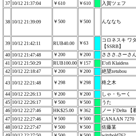
37
10/12 21:37:04
￥610
￥610
入賀ツェフ
￥500
￥500
んななち
38
10/12 21:39:09
コロネスキ ワ
￥63
39
10/12 21:42:11
RUB40.00
【SSRB】
￥200
￥200
さささ.さーさ
40
10/12 21:47:48
41
10/12 21:50:29
RUB100.00
￥157
E'ofi Klaidess
42
10/12 22:18:47
￥200
￥200
絶望zetubou
￥298
￥298
柊之木
43
10/12 22:21:48
44
10/12 22:26:13
￥200
￥200
しゃ・ちーく
45
10/12 22:26:17
￥500
￥500
うた
46
10/12 22:27:46
HK$25.00
￥362
ノードDelta 
￥500
￥500
47
10/12 22:27:46
CANAAN 7270
48
10/12 22:27:47
￥500
￥500
佐藤某
49
10/12 22:27:50
￥500
￥500
witzbold762