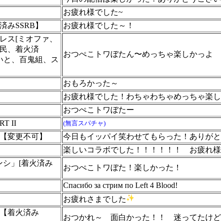
お疲れ様でした~
済みSSRB】
お疲れ様でした～！
レス[ミオファ、
民、着火済
おつぺこトワぼたん〜めっちゃ楽しかっよ
めいと、百鬼組、ス
おもろかった～
お疲れ様でした！わちゃわちゃめっちゃ楽し
おつぺこトワぼたー
RT II
(無言スパチャ)
【変更不可】
今日もイッパイ笑わせてもらった！ありがと
楽しいコラボでした！！！！！！ お疲れ様
ンシ」[着火済み
おつぺこトワぼた！楽しかった！
Спасибо за стрим по Left 4 Blood!
お疲れさまでした
【着火済み
おつかれ～ 面白かった！！ 迷ってたけど