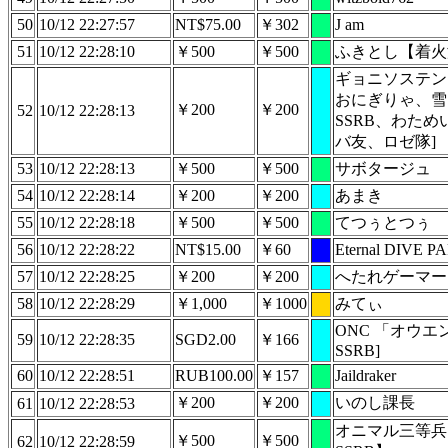
50
10/12 22:27:57
NT$75.00
￥302
J am
51
10/12 22:28:10
￥500
￥500
ふきとし【着火
ギョニソステン
おにぎりゃ、雪
￥200
￥200
52
10/12 22:28:13
SSRB、わた
バ友、ロゼ隊]
53
10/12 22:28:13
￥500
￥500
サボタージュ
54
10/12 22:28:14
￥200
￥200
あまき
55
10/12 22:28:18
￥500
￥500
てつぅとつぅ
56
10/12 22:28:22
NT$15.00
￥60
Eternal DIVE PA
57
10/12 22:28:25
￥200
￥200
へたれゲーマー
58
10/12 22:28:29
￥1,000
￥1000
みてぃ
ONC 「オウエ
59
10/12 22:28:35
SGD2.00
￥166
SSRB]
60
10/12 22:28:51
RUB100.00
￥157
Jaildraker
￥200
￥200
いのし課長
61
10/12 22:28:53
オニマル三等兵
￥500
￥500
62
10/12 22:28:59