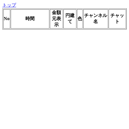
トップ
金額
円建
チャンネル
チャッ
No
時間
元表
色
て
名
ト
示