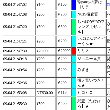
珍pansyの夢は
￥100
09/04 21:47:02
¥100
ゴリラ
￥200
NCIS捜査官
09/04 21:47:08
¥200
しっぽが空のフ
09/04 21:47:20
¥500
￥500
レンズ【ゼル
ル】
いぷぼんアイピ
￥200
09/04 21:47:21
¥200
ーくん★
￥20000
リリス
09/04 21:47:30
¥20,000
￥200
ジョニー兄貴
09/04 21:49:18
¥200
￥200
みずき
09/04 21:49:54
¥200
桜ノ宮いつきく
￥200
09/04 21:52:36
¥200
ん★
￥119
ヒコヒロ
09/04 21:53:08
NT$30.00
武宏【たけひ
￥500
09/04 21:55:30
¥500
ろ】★