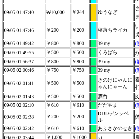
￥944
ゆうなぎ
09/05 01:47:40
₩10,000
￥200
￥200
寝落ちライカ
09/05 01:47:46
09/05 01:49:42
￥800
￥800
39 my
￥500
￥500
くろばら
09/05 01:49:55
09/05 01:56:37
￥800
￥800
39 my
09/05 02:00:46
￥750
￥750
39 my
きのけにゃんに
￥500
￥500
09/05 02:01:41
ゃんにゃーん
K
￥500
￥500
酒呑
09/05 02:01:43
09/05 02:02:10
￥610
￥610
だだやま
DDDデンシベ
￥200
￥200
09/05 02:02:38
ル
09/05 02:02:42
￥610
￥610
あふさかのせき
￥1,000
￥1000
09/05 02:03:44
s i