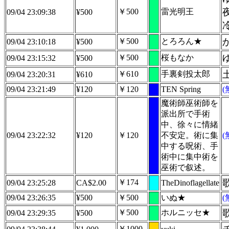
￥500
雷光明王
09/04 23:09:38
¥500
￥500
とろろん★
09/04 23:10:18
¥500
￥500
桜もなか
09/04 23:15:32
¥500
￥610
手裏剣投太郎
09/04 23:20:31
¥610
09/04 23:21:49
¥120
￥120
TEN Spring
魔術師巫術師を
派出所で手術
中、徐々に情緒
09/04 23:22:32
¥120
￥120
不安定。術に集
中する呪術、手
術中に集中術を
巫術で叙述。
￥174
09/04 23:25:28
CA$2.00
TheDinoflagellate
09/04 23:26:35
¥500
￥500
いぬ★
￥500
ホルニッセ★
09/04 23:29:35
¥500
￥1000