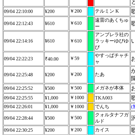
￥200
テルミン K
09/04 22:10:00
¥200
遠雷のあくちゅ
￥610
09/04 22:12:43
¥610
ー
アンブレラ社の
09/04 22:14:16
¥610
￥610
ラッキーゆびゆ
び
やすっぱチャチ
￥59
09/04 22:22:23
₹40.00
ャ
￥200
たあ
09/04 22:25:48
¥200
￥500
メガネが本体
09/04 22:25:52
¥500
￥1000
09/04 22:25:55
¥1,000
TKA003
09/04 22:26:01
¥1,000
￥1000
でんち
クォルタナフガ
￥500
09/04 22:28:44
¥500
ルド
￥200
カイス
09/04 22:30:25
¥200