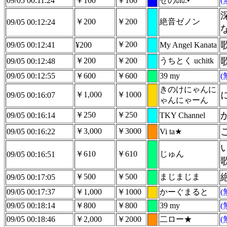
09/05 00:11:24
￥100
￥100
ぜのʚïɞ.•
￥200
￥200
絶音ゼノン
09/05 00:12:24
￥200
09/05 00:12:41
¥200
My Angel Kanata
￥200
￥200
うちとく uchitk
09/05 00:12:48
09/05 00:12:55
￥600
￥600
39 my
きのけにゃんに
￥1,000
￥1000
09/05 00:16:07
ゃんにゃーん
￥250
￥250
09/05 00:16:14
TKY Channel
￥3,000
￥3000
09/05 00:16:22
Vi ta★
￥610
￥610
じゅん
09/05 00:16:51
￥500
￥500
まじまじま
09/05 00:17:05
09/05 00:17:37
￥1,000
￥1000
かーぐまると
09/05 00:18:14
￥800
￥800
39 my
09/05 00:18:46
￥2,000
￥2000
二ロー★