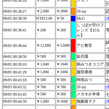
￥1,000
￥1000
ショウ
09/05 00:38:24
￥2,000
￥2000
09/05 00:38:27
39 my
09/05 00:38:39
NT$15.00
￥59
Mr.G
しっぽが空のフ
09/05 00:38:41
￥200
￥200
レンズ【ゼル
ル】
￥12,000
￥12000
アビ教官
09/05 00:38:44
￥500
￥500
如月護
09/05 00:38:50
￥1,040
￥1040
病みつきココア
09/05 00:39:10
￥1,000
￥1000
服部康雄
09/05 00:41:29
￥500
￥500
時雨みつ
09/05 00:43:18
09/05 00:43:32
￥700
￥700
39 my
￥500
￥500
メガネが本体
09/05 00:43:45
09/05 00:44:59
￥1,000
￥1000
無敵猫ヲク
p