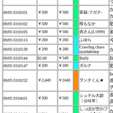
￥500
￥500
富嶽-フガク-
09/05 03:03:01
￥500
￥500
桜もなか
09/05 03:03:02
￥500
￥500
赤さん[Lv999]
09/05 03:03:05
￥200
￥200
ふゆら
09/05 03:03:13
Crawling chaos
￥200
￥200
09/05 03:03:39
nyarlathotep
B
￥549
09/05 03:03:44
$5.00
Buffy
￥200
￥200
ガルナ
09/05 03:03:47
￥2,440
￥2440
ヲンチくん★
09/05 03:03:52
シュテル大尉
￥500
￥500
09/05 03:04:01
〔슈테루〕
しっぽが空のフ