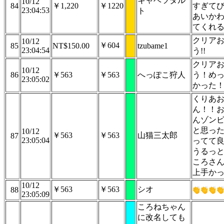
キャベツタル
10/12
84
￥1,220
￥1220
すぎて
23:04:53
ト
あいか
てくれ
クリア
10/12
￥604
85
NT$150.00
tzubame1
23:04:54
う!!
クリア
10/12
86
￥563
￥563
へっぽこ狩人
う！め
23:05:02
かった
くりあ
ん！！
んゾン
と思っ
10/12
￥563
￥563
山猫三太郎
87
23:05:04
ってて
うるっ
ころさ
上手か
10/12
￥563
￥563
シオ
88
23:05:09
ころねちゃん
に改名しても