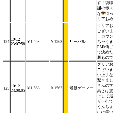
す！復
謝の赤
な
待
リアお
クリア
ござい
ーカウ
10/12
124
￥1,563
￥1563
リーバル
ちゃう
23:07:58
EMMI
で決め
肌もの
クリア
ござい
い上手
驚きま
さんの
10/12
￥1,563
￥1563
老眼ゲーマー
125
23:08:05
高さは
そして
ザー打
くんち
には笑