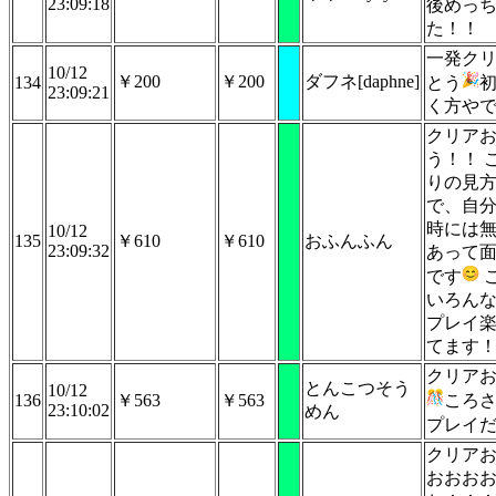
23:09:18
後めっ
た！！
一発ク
10/12
￥200
￥200
ダフネ[daphne]
134
とう
23:09:21
く方や
クリア
う！！ 
りの見
で、自
時には
10/12
135
￥610
￥610
おふんふん
23:09:32
あって
です
いろん
プレイ
てます
クリア
とんこつそう
10/12
136
￥563
￥563
ころ
23:10:02
めん
プレイ
クリア
おおお