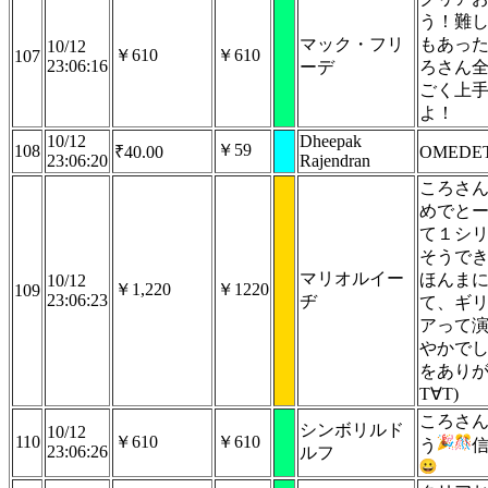
う！難
マック・フリ
もあっ
10/12
￥610
￥610
107
23:06:16
ーデ
ろさん
ごく上
よ！
10/12
Dheepak
￥59
108
₹40.00
OMEDE
23:06:20
Rajendran
ころさ
めでとー(
て１シ
そうで
マリオルイー
ほんま
10/12
￥1,220
￥1220
109
23:06:23
ヂ
て、ギ
アって
やかで
をありが
T∀T)
ころさ
シンボリルド
10/12
110
￥610
￥610
う
23:06:26
ルフ