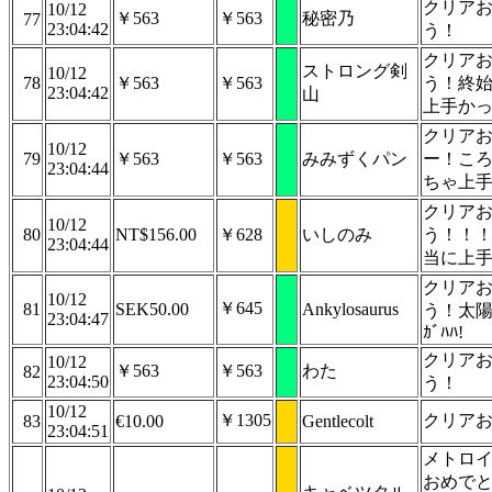
クリア
10/12
￥563
￥563
秘密乃
77
23:04:42
う！
クリア
ストロング剣
10/12
78
￥563
￥563
う！終
23:04:42
山
上手か
クリア
10/12
79
￥563
￥563
みみずくパン
ー！こ
23:04:44
ちゃ上
クリア
10/12
80
NT$156.00
￥628
いしのみ
う！！
23:04:44
当に上
クリア
10/12
￥645
81
SEK50.00
Ankylosaurus
う！太
23:04:47
ｶﾞﾊﾊ!
クリア
10/12
￥563
￥563
わた
82
23:04:50
う！
10/12
￥1305
クリア
83
€10.00
Gentlecolt
23:04:51
メトロ
おめで