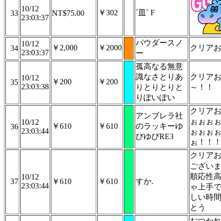
10/12
￥302
ˊ皿ˋ F
33
NT$75.00
23:03:37
パウダースノ
10/12
￥2,000
￥2000
クリア
34
23:03:37
ー
孤高なる無意
識なさとりあ
クリア
10/12
￥200
￥200
35
23:03:38
りとりとりと
～！！
りぽいぽい
クリア
アンブレラ社
ぉぉぉ
10/12
￥610
￥610
のラッキーゆ
36
23:03:44
ぉぉぉ
びゆびRE3
ぉ！！
クリア
ござい
順応性
10/12
37
￥610
￥610
すか.
23:03:44
ゃ上手
しい時
とう
おつか