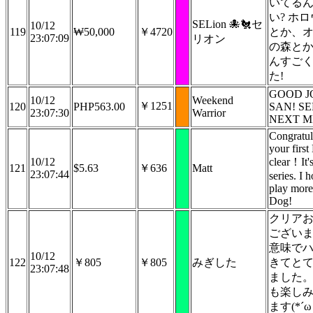
いてる
い? ホ
SELion 🐙🐔セ
10/12
119
₩50,000
￥4720
とか、
23:07:09
リオン
の森とか
んすご
た!
GOOD J
10/12
Weekend
￥1251
120
PHP563.00
SAN! S
23:07:30
Warrior
NEXT M
Congratul
your first
10/12
clear！It's
121
$5.63
￥636
Matt
23:07:44
series. I 
play more
Dog!
クリア
ござい
意味で
10/12
122
￥805
￥805
みぎした
きてと
23:07:48
ました
も楽し
ます(*´ω