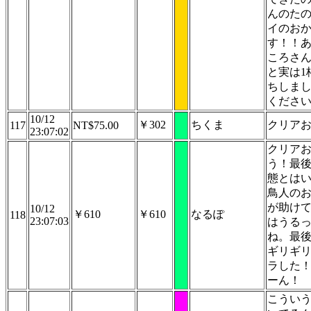
んのた
イのお
す！！
ころさ
と実は1
ちしま
くださ
10/12
￥302
ちくま
クリア
117
NT$75.00
23:07:02
クリア
う！最後
態とは
鳥人の
が助け
10/12
￥610
￥610
なるぽ
118
23:07:03
はうる
ね。最
ギリギ
ラした
ーん！
こうい