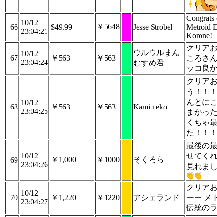
Congrats 
10/12
￥5648
66
$49.99
Jesse Strobel
Metroid D
23:04:21
Korone!
クリア
ウルウルまん
10/12
67
￥563
￥563
ころさん
23:04:24
むすめ君
ッコ良
クリア
う！！
んとに
10/12
68
￥563
￥563
Kami neko
23:04:25
まかっ
くちゃ
た！！
最後の
10/12
せてく
￥1,000
￥1000
そくろら
69
23:04:26
見れま
クリア
10/12
70
￥1,220
￥1220
アシェランド
ーー メ
23:04:27
伝統の