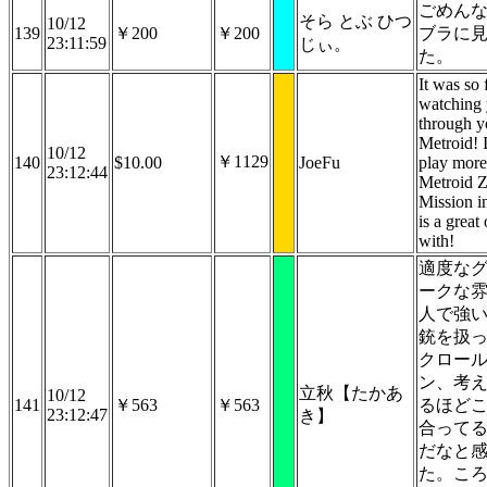
ごめん
そら とぶ ひつ
10/12
139
￥200
￥200
ブラに
23:11:59
じぃ。
た。
It was so 
watching 
through yo
Metroid! 
10/12
￥1129
140
$10.00
JoeFu
play more
23:12:44
Metroid Z
Mission 
is a great 
with!
適度な
ークな
人で強
銃を扱
クロー
ン、考
立秋【たかあ
10/12
141
￥563
￥563
るほど
23:12:47
き】
合って
だなと
た。こ