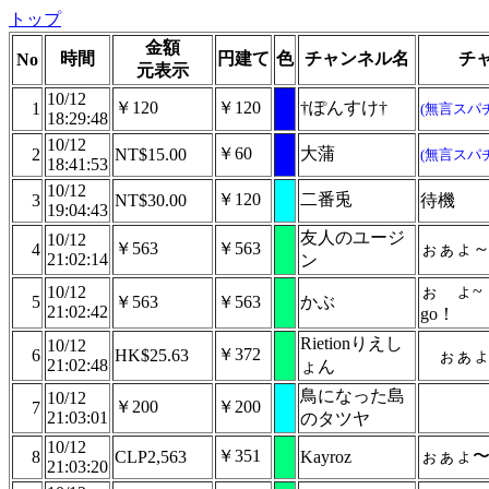
トップ
金額
時間
円建て
色
チャンネル名
チ
No
元表示
10/12
￥120
￥120
†ぽんすけ†
1
(無言スパ
18:29:48
10/12
￥60
大蒲
2
NT$15.00
(無言スパ
18:41:53
10/12
￥120
二番兎
3
NT$30.00
待機
19:04:43
友人のユージ
10/12
￥563
￥563
ぉぁょ
4
21:02:14
ン
ぉ
ょ~
10/12
5
￥563
￥563
かぶ
21:02:42
go！
Rietionりえし
10/12
￥372
6
HK$25.63
ぉぁ
21:02:48
ょん
鳥になった島
10/12
￥200
￥200
7
21:03:01
のタツヤ
10/12
￥351
ぉぁょ
8
CLP2,563
Kayroz
21:03:20