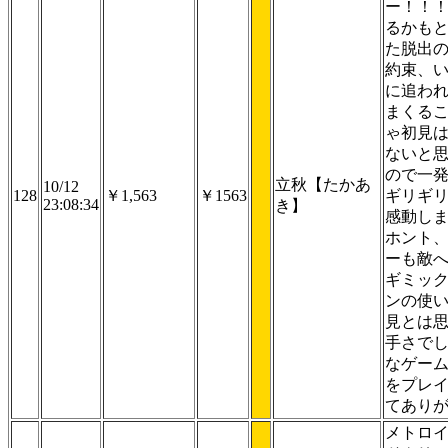
ー！！
るかも
た脱出
約束、
に追わ
まくる
ゃ初見
ないと
ので一
立秋【たかあ
10/12
128
￥1,563
￥1563
ギリギ
23:08:34
き】
感動し
ホント
ーも敵
ギミッ
ンの使
見とは
手さで
なゲー
をプレ
てあり
メトロ