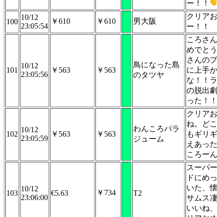
ー！！
クリア
10/12
￥610
￥610
男大阪
100
23:05:54
ー！！
ころさ
めでと
さんの
鳥になった島
10/12
101
￥563
￥563
に上手
23:05:56
のタツヤ
な！！ラ
の脱出
った！
クリア
ね。ど
わんころパラ
10/12
102
￥563
￥563
もギリ
23:05:59
ジューム
えあっ
ころー
スーパ
ドにめ
いた、
10/12
￥734
103
€5.63
T2
23:06:00
サムス
いいね