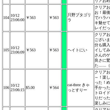
リアお
クリア
お！最
只野ブタゴリ
10/12
104
￥563
￥563
でハラ
23:06:00
ラ
キ魅せ
レイだ
クリア
ござい
分も購
10/12
105
￥563
￥563
ヘイトにい
イして
23:06:09
さんの
良さに
た……
クリア
～！楽
った！
cat-three きゃ
10/12
106
$5.00
￥564
手かっ
23:06:15
っとすりー
トロイ
りだっ
楽しみ
クリア