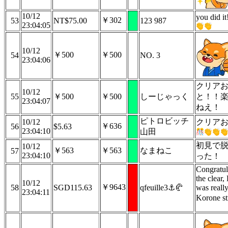
10/12
you did it
￥302
53
NT$75.00
123 987
23:04:05
10/12
￥500
￥500
54
NO. 3
23:04:06
クリア
10/12
55
￥500
￥500
しーじゃっく
と！！
23:04:07
ねえ！
ピトロビッチ
10/12
クリア
￥636
56
$5.63
23:04:10
山田
初見で
10/12
￥563
￥563
なまねこ
57
23:04:10
った！
Congratul
the clear,
10/12
￥9643
58
SGD115.63
qfeuille3⚓🥐
was really
23:04:11
Korone st