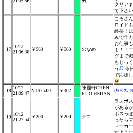
21:05:56
カ
クリア
て下さ
ころさ
ロイド
終盤！1
みで仕
お仕事
10/12
17
￥563
￥563
のなめ
よ！！
21:06:38
グまで
もじっ
う
今
で応援
10/12
陳國軒CHEN
18
NT$75.00
￥302
(無言スパ
21:09:47
KUO HSUAN
ラスボ
がある
ボスっ
10/12
￥200
￥200
デコ
19
21:27:54
ったら
マーカ
すよう