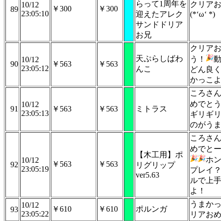
らって1周年を
クリア
10/12
￥300
￥300
89
23:05:10
迎えたアレク
(*‘ω‘ *)
サンドドリア
お兄
クリア
天ぷらしばわ
う！
10/12
90
￥563
￥563
23:05:12
んこ
どん良
かっこ
ころさ
めでと
10/12
91
￥563
￥563
ミトラス
23:05:13
ギリギ
のがう
ころさ
めでとー！
【木工用】ポ
ホ
10/12
￥563
￥563
92
リグリップ
23:05:19
プレイ
ver5.63
ルで上
よ！
うまかっ
10/12
￥610
￥610
ポルンガ
93
23:05:22
リアお