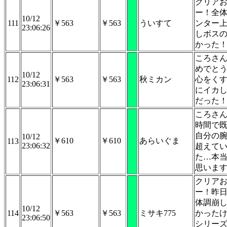
クリア
ー！全
10/12
111
￥563
￥563
ういすて
ンター
23:06:26
しボス
かった
ころさ
めでと
10/12
112
￥563
￥563
秋ミカン
心をく
23:06:31
にイカ
だった
ころさん
時間で
自分の
10/12
￥610
￥610
あらいぐま
113
23:06:32
超えて
た…本
思いま
クリア
ー！昨
体調崩
10/12
114
￥563
￥563
ミサキ775
かった
23:06:50
シリー