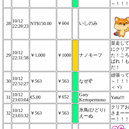
～！！
10/12
￥604
いしのみ
28
NT$150.00
22:28:23
並走し
にクリ
10/12
29
￥1,000
￥1000
ナノモーフ
た！こ
22:31:58
ばれ！
だ！
頑張っ
10/12
30
￥563
￥563
なぜ🥐
～！！！
22:52:27
＜ヾ)
10/12
Gary
￥652
31
€5.00
Yatta!!!
23:03:04
Kertopermono
クリア
氷鳥(ひどり)
10/12
32
￥563
￥563
さまー
23:03:32
えーぬ
ー！！