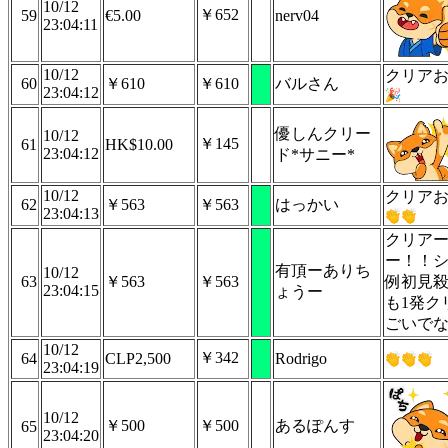
10/12
￥652
59
€5.00
nerv04
23:04:11
10/12
クリア
60
￥610
￥610
バルさん
23:04:12
優しんクリー
10/12
￥145
61
HK$10.00
23:04:12
ド*サニー*
10/12
クリア
62
￥563
￥563
はっかい
23:04:13
クリア
ー！！
有頂ーありち
10/12
63
￥563
￥563
例初見
23:04:15
ょうー
も1発ク
ごいで
10/12
￥342
64
CLP2,500
Rodrigo
23:04:19
10/12
￥500
￥500
あるぽんす
65
23:04:20