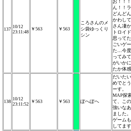
お！！
ん！！
どんど
かわし
ころさんのメ
さん凄
10/12
￥563
￥563
シ袋ゆっくり
137
23:11:48
トロイ
シン
思って
ごいゲ
た…今
ってみ
がいか
たか体
だいたい
めでと
ーす。
MAP探
10/12
138
￥563
￥563
ぽへぽへ
て、こ
23:11:52
強いな
ました
ゲーム
してま