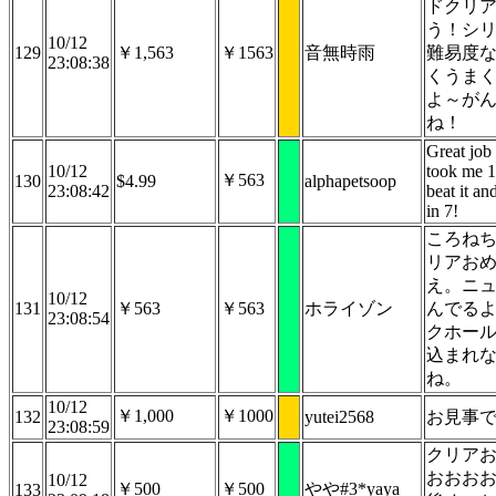
ドクリ
う！シ
10/12
129
￥1,563
￥1563
音無時雨
難易度
23:08:38
くうま
よ～が
ね！
Great job
10/12
took me 1
￥563
130
$4.99
alphapetsoop
23:08:42
beat it an
in 7!
ころね
リアお
え。ニ
10/12
131
￥563
￥563
ホライゾン
んでる
23:08:54
クホー
込まれ
ね。
10/12
￥1,000
￥1000
132
yutei2568
お見事
23:08:59
クリア
おおお
10/12
￥500
￥500
やや#3*yaya
133