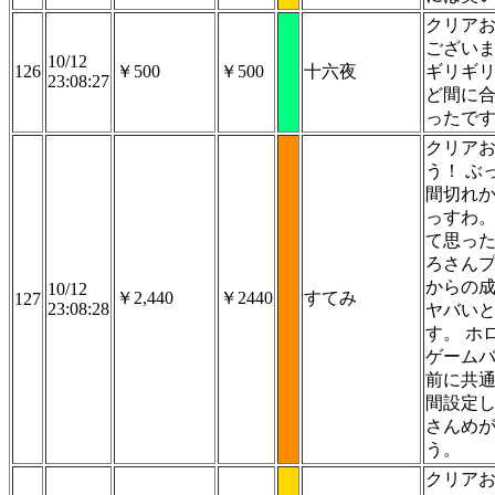
クリア
ございま
10/12
126
￥500
￥500
十六夜
ギリギ
23:08:27
ど間に
ったで
クリア
う！ ぶ
間切れ
っすわ。
て思っ
ろさん
からの
10/12
￥2,440
￥2440
すてみ
127
23:08:28
ヤバい
す。 ホ
ゲーム
前に共
間設定
さんめ
う。
クリア