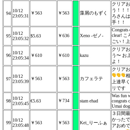
クリア
う！！
10/12
￥563
￥563
藻屑のもずく
94
23:05:31
ろさん
手！！
Congrats 
10/12
clear!
￥636
Xeno -ゼノ-
95
$5.63
23:05:32
ごい！上
クリア
10/12
96
￥610
￥610
kazu
う〜 お
23:05:34
よ！
クリア
10/12
￥563
￥563
カフェラテ
97
23:05:39
上達早
リです
Was fun w
10/12
￥734
98
€5.63
stam ehad
congrats 
23:05:45
Umai do
３日間
かった
10/12
99
￥563
￥563
Kei_りーふぁ
23:05:48
アおめ