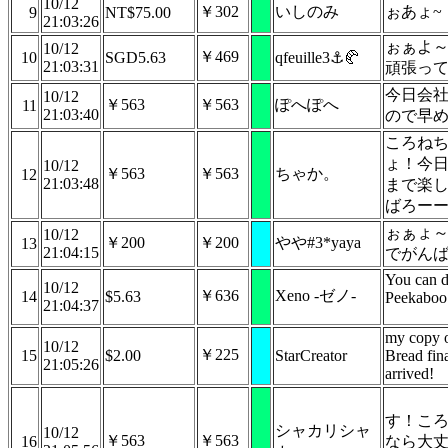
10/12
￥302
いしのみ
ぉあょ~
9
NT$75.00
21:03:26
ぉぁよ
10/12
￥469
10
SGD5.63
qfeuille3⚓🥐
21:03:31
頑張っ
今日会
10/12
￥563
￥563
ぽへぽへ
11
21:03:40
ので早
ころね
ょ！今
10/12
￥563
￥563
ちゃか。
12
21:03:48
まで楽
ばろー
ぉぁょ
10/12
￥200
￥200
やや#3*yaya
13
21:04:15
でがん
You can d
10/12
￥636
Xeno -ゼノ-
14
$5.63
Peekaboo
21:04:37
my copy o
10/12
￥225
15
$2.00
StarCreator
Bread fin
21:05:26
arrived!
す！こ
シャカリシャ
10/12
￥563
￥563
16
なら大