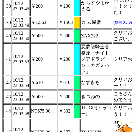
からすやまか
10/12
38
￥200
￥200
す！ク
23:03:45
える
た！
10/12
￥1,563
￥1563
カ ̋ム屋敷
39
(無言スパ
23:03:49
クリア
10/12
￥500
￥500
40
ZAX222
23:03:50
ござい
悪夢龍騎士各
務原「ナイト
10/12
41
￥200
￥200
メアドラグー
クリアお
23:03:53
ン・カガミハ
ラ」
クリア
10/12
￥610
￥610
なすきち
42
23:03:54
ー！！
ころさ
10/12
￥500
￥500
きつねの
43
23:03:58
めでと
TU GO(トゥゴ
クリア
10/12
44
NT$75.00
￥302
23:03:58
ー)
う！！
10/12
￥302