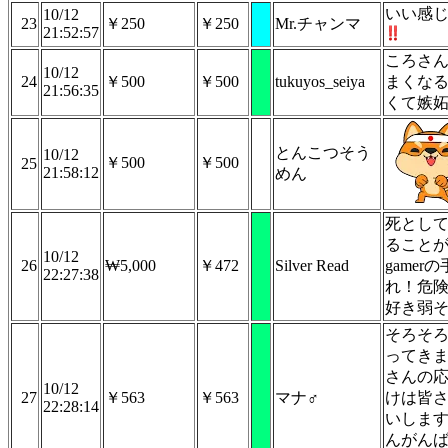
いい感
10/12
23
￥250
￥250
Mr.チャンマ
21:52:57
ころさ
10/12
24
￥500
￥500
tukuyos_seiya
まくな
21:56:35
くて嫉
とんこつそう
10/12
￥500
￥500
25
21:58:12
めん
死とし
ること
10/12
26
₩5,000
￥472
Silver Read
gamer
22:27:38
れ！危
好き弱
そろそ
ってき
さんの
10/12
27
￥563
￥563
マナ♂
けは皆
22:28:14
いしま
んがん