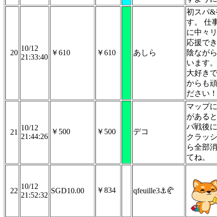
初スパ&
す。 仕
に中々
応援で
10/12
20
￥610
￥610
あしら
陰なが
21:33:40
います。
大好きで
からも
ださい
マップ
がある
パ戦後
10/12
￥500
￥500
デコ
21
21:44:26
クラッ
ら全部
てね。
10/12
￥834
22
SGD10.00
qfeuille3⚓🥐
21:52:32