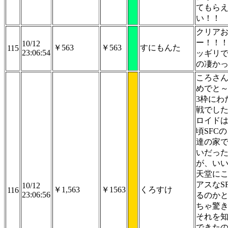
てもら
い！！
クリア
ー！！
10/12
￥563
￥563
すにもんた
115
23:06:54
ッギリ
の凄か
ころさ
めでと
3枠にわ
戦でし
ロイド
頃SFC
達の家
いだっ
が、い
天堂に
アスなS
10/12
￥1,563
￥1563
くろすけ
116
23:06:56
るのか
ちゃ驚
それを
できた