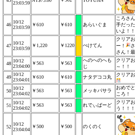
45
NT$75.00
TOYUJIN
23:03:59
ころさ
10/12
46
￥610
￥610
あらいぐま
手だっ
23:03:59
いよ！
クリア
10/12
￥1,220
￥1220
ぺけてん
47
ー！
23:03:59
さん！
へのへのへも
クリア
10/12
￥563
￥563
48
23:04:00
じ
～！！
10/12
クリア
49
￥610
￥610
ナタデココ丸
23:04:01
おめで
10/12
￥563
￥563
メッキパサラ
50
23:04:02
ころ！
クリア
10/12
￥563
￥563
れでぃばーど
51
23:04:02
う！！
10/12
￥500
￥500
のくのく
52
23:04:04