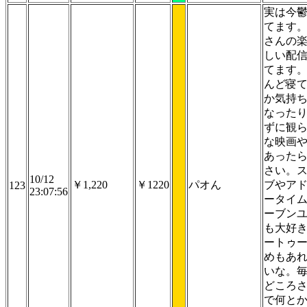
実は今
てます
さんの
しい配
てます
んど寝
か気持
なった
ずに観
な映画
あった
さい。
10/12
￥1,220
￥1220
パオん
ブやア
123
23:07:56
ータイ
ーブン
も大好
ートゥ
めもあ
いな。
どころ
で何と