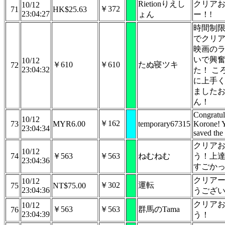
Rietionりえし
クリア
10/12
￥372
71
HK$25.63
23:04:27
ょん
ー！!
時間制
でクリ
映画の
いで興
10/12
￥610
￥610
たぬ寝ツキ
72
23:04:32
た！ こ
に上手
ました
ん！
Congratul
10/12
￥162
73
MYR6.00
temporary67315
Korone! 
23:04:34
saved the
クリア
10/12
74
￥563
￥563
ねむねむ
う！上
23:04:36
すごか
クリア
10/12
￥302
運転
75
NT$75.00
23:04:36
うござ
クリア
10/12
￥563
￥563
群馬のTama
76
23:04:39
う！