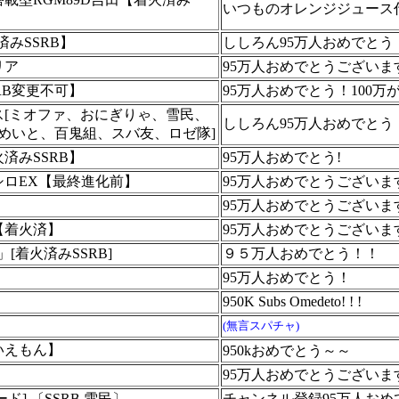
いつものオレンジジュース
火済みSSRB】
ししろん95万人おめでとう
リア
95万人おめでとうございま
RB変更不可】
95万人おめでとう！100
ス[ミオファ、おにぎりゃ、雪民、
ししろん95万人おめでとう
ためいと、百鬼組、スバ友、ロゼ隊]
済みSSRB】
95万人おめでとう!
シロEX【最終進化前】
95万人おめでとうございま
95万人おめでとうございま
【着火済】
95万人おめでとうございま
[着火済みSSRB]
９５万人おめでとう！！
95万人おめでとう！
950K Subs Omedeto! ! !
(無言スパチャ)
いえもん】
950kおめでとう～～
95万人おめでとうございま
ード] 〔SSRB.雪民〕
チャンネル登録95万人おめでと