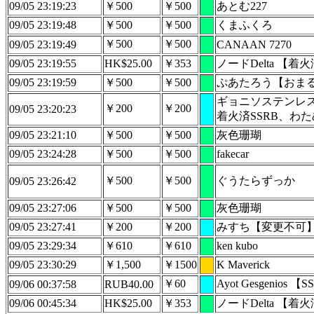
09/05 23:19:23
￥500
￥500
あとむ227
09/05 23:19:48
￥500
￥500
くまふくろ
￥500
￥500
09/05 23:19:49
CANAAN 7270
09/05 23:19:55
HK$25.00
￥353
ノードDelta 【着
09/05 23:19:59
￥500
￥500
ぷあたろう【おま
ギョニソステンレ
￥200
￥200
09/05 23:20:23
着火済SSRB、わ
09/05 23:21:10
￥500
￥500
灰色珊瑚
09/05 23:24:28
￥500
￥500
fakecar
￥500
￥500
ぐうたらずっか
09/05 23:26:42
09/05 23:27:06
￥500
￥500
灰色珊瑚
09/05 23:27:41
￥200
￥200
みすち【変更不可
09/05 23:29:34
￥610
￥610
ken kubo
09/05 23:30:29
￥1,500
￥1500
K Maverick
￥60
Ayot Gesgenios 【
09/06 00:37:58
RUB40.00
09/06 00:45:34
HK$25.00
￥353
ノードDelta 【着