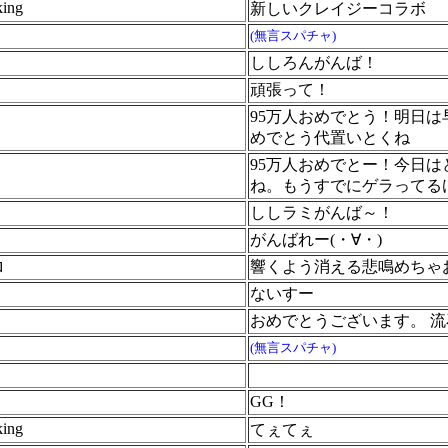
ing
新しいクレイジーコラボ
(無言スパチャ)
ししろんがんば！
頑張って！
95万人おめでとう！明日は
めでとう代置いとくね
95万人おめでとー！今日
ね。もうすでにゲラってる
ししラミがんば～！
がんばれー(・∀・)
ロ
響くよう消える悲鳴めちゃ
ないすー
おめでとうございます。 
(無言スパチャ)
GG！
ing
てぇてぇ