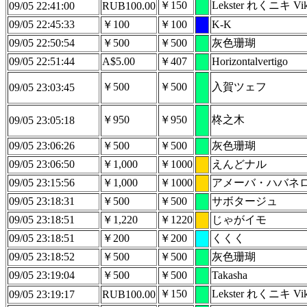
￥150
Lekster れくニキ Vik
09/05 22:41:00
RUB100.00
09/05 22:45:33
￥100
￥100
K-K
09/05 22:50:54
￥500
￥500
灰色珊瑚
09/05 22:51:44
A$5.00
￥407
Horizontalvertigo
￥500
￥500
入賀ツェフ
09/05 23:03:45
￥950
￥950
柊之木
09/05 23:05:18
09/05 23:06:26
￥500
￥500
灰色珊瑚
09/05 23:06:50
￥1,000
￥1000
えんどナル
09/05 23:15:56
￥1,000
￥1000
アメーバ・ハバネ
09/05 23:18:31
￥500
￥500
サボタージュ
09/05 23:18:51
￥1,220
￥1220
じゃがイモ
09/05 23:18:51
￥200
￥200
くくく
09/05 23:18:52
￥500
￥500
灰色珊瑚
09/05 23:19:04
￥500
￥500
Takasha
￥150
Lekster れくニキ Vik
09/05 23:19:17
RUB100.00