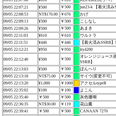
￥500
jun23-k 【着火済み
09/05 22:07:21
¥500
09/05 22:08:53
NT$170.00
￥676
かげ
09/05 22:09:13
¥500
￥500
こしなし
￥500
あまき
09/05 22:09:26
¥500
09/05 22:11:03
¥610
￥610
ウルトラ
09/05 22:11:51
¥446
￥446
【着火済みSSRB
09/05 22:12:21
¥950
￥950
try4200
オレンジジュース搭
￥500
09/05 22:12:40
¥500
SSRB】
￥500
ぽんへり
09/05 22:13:03
¥500
09/05 22:13:18
NT$75.00
￥298
サイウ[変更不可]
09/05 22:13:20
¥1,000
￥1000
アクセルtypeR
09/05 22:35:02
¥100
￥100
よこん
09/05 22:35:40
￥500
￥500
灰色珊瑚
09/05 22:36:35
NT$30.00
￥119
花山薰
09/05 22:39:41
￥500
￥500
CANAAN 7270