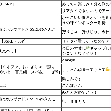
SSRB]
めっちゃ楽しみ！狩る側の
リアタイできないのでアー
かっこいい推理とゲラを期
うの絆インポスター期待
はカルヴァドス SSRBゆきんこ
狩りじゃ、狩りじゃ、今日
SSRB・35P】
リアタイ難しそうなのでア
今日の大葉代
ギャップし
変更不可】
シロンカワイイゾ！
Amogus
ス[ミオファ、おにぎりゃ、雪民、
ししろん頑張ってもろて
ためいと、百鬼組、スバ友、ロゼ隊]
】
楽しみです
ing
こんぼたん
95万人おめでとう！
はカルヴァドス SSRBゆきんこ
祝！９６万人
載型RGM89D吉田【着火済み