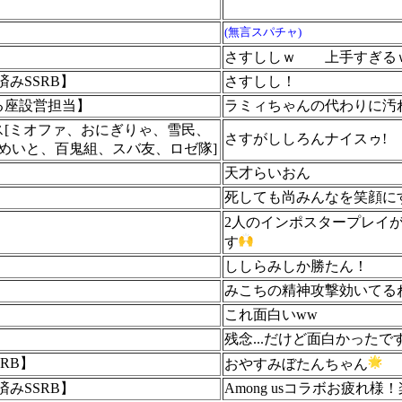
(無言スパチャ)
さすししｗ
上手すぎる
火済みSSRB】
さすしし！
る座設営担当】
ラミィちゃんの代わりに汚
ス[ミオファ、おにぎりゃ、雪民、
さすがししろんナイスゥ!
ためいと、百鬼組、スバ友、ロゼ隊]
天才らいおん
死しても尚みんなを笑顔に
2人のインポスタープレイ
す
ししらみしか勝たん！
】
みこちの精神攻撃効いてる
これ面白いww
残念...だけど面白かったで
SSRB】
おやすみぼたんちゃん
火済みSSRB】
Among usコラボお疲れ様