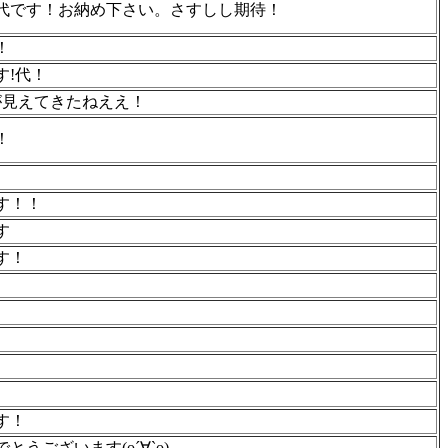
代です！お納め下さい。さすしし期待！
！
す!代！
万が見えてきたねええ！
！
す！！
す
す！
す！
うございます(о´∀`о)