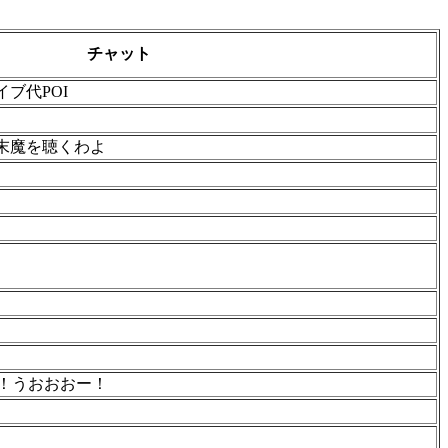
チャット
ブ代POI
末魔を聴くわよ
～！うおおおー！