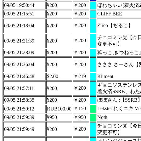
09/05 19:50:44
¥200
￥200
ほわちゃい[着火済み
09/05 21:15:51
¥200
￥200
CLIFF BEE
￥200
Zirco【ぢるこ】
09/05 21:18:04
¥200
チョコミン党【今日
￥200
09/05 21:21:39
¥200
変更不可】
09/05 21:28:09
¥200
￥200
狐っこ[きつねっこ]【
09/05 21:36:04
¥200
￥200
さささ.さーさん【
09/05 21:46:48
$2.00
￥219
Kliment
ギョニソステンレ
￥200
09/05 21:57:11
¥200
着火済SSRB、わ
09/05 21:58:35
¥200
￥200
ぼぼさん.:【SSRB
￥150
Lekster れくニキ Vik
09/05 21:59:12
RUB100.00
09/05 21:59:39
¥950
￥950
Noth
チョコミン党【今日
￥200
09/05 21:59:49
¥200
変更不可】
オレンジジュース搭