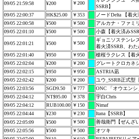
￥200
09/05 21:59:58
¥200
SSRB】
09/05 22:00:37
HK$25.00
￥353
ノードDelta 【着
09/05 22:00:58
¥500
￥500
アルカナ・ファミ
09/05 22:01:10
¥500
￥500
小森【着火済みSS
ギョニソステンレ
￥500
09/05 22:01:21
¥500
着火済SSRB、わ
09/05 22:01:40
¥950
￥950
槍桜ラクレス【着火
09/05 22:02:04
¥200
￥200
グレートクロカネ
09/05 22:02:15
¥950
￥950
ASTRIA凪
09/05 22:02:42
¥200
￥200
ユウ_SSRB正式型
09/05 22:03:56
SGD9.50
￥777
ONC 「オウエンシ」
09/05 22:04:12
NT$95.00
￥378
宇白Chris
09/05 22:04:12
RUB100.00
￥150
Nimaf
09/05 22:04:44
¥230
￥230
Itana【SSRB】
￥500
善哉衛門【ぜんざ
09/05 22:05:09
¥500
09/05 22:05:56
¥500
￥500
オツキ
09/05 22:07:00
¥610
￥610
REPAIRED[リペア