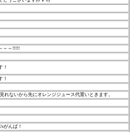
～!!!!!
す！
す！
。
まで見れないから先にオレンジジュース代置いときます。
Usがんば！