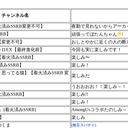
チャンネル名
済みSSRB変更不可】
夜勤で見れないからアーカイ
SSRB】
頑張ってぼたんちゃん
!
【変更不可】
おしとやかに近くの人の断
シロEX【最終進化前】
今回も実に楽しみです！
着火済みSSRB】
楽しみ〜
火済みSSRB】
楽しみ！
思ってる猫】【着火済みSSRB 変
楽しみだ
うおおおお！！楽しみ～！
済みSSRB】
楽しみ!!
楽しみ！
[着火済みSSRB]
AmongUsコラボたのしみ
可】
楽しみ
のくま
(無言スパチャ)