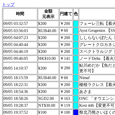
トップ
金額
時間
円建て
色
元表示
09/05 03:32:57
¥200
￥200
フェーレ三転【着火
￥60
Ayot Gesgenios 【
09/05 03:56:03
RUB40.00
09/05 04:07:23
¥200
￥200
ししらないぼたん
09/05 04:40:44
¥200
￥200
グレートクロカネ
09/05 04:46:19
¥200
￥200
スペクトラルジグ【
09/05 09:46:05
HK$10.00
￥141
ノードDelta 【着
鮎川めだか【魚だと
￥200
09/05 14:10:37
¥200
更不可】
09/05 18:15:59
RUB40.00
￥60
Nimaf
09/05 18:22:31
¥200
￥200
槍桜ラクレス【着火
09/05 18:54:36
¥200
￥200
あさま
09/05 18:58:26
SGD2.00
￥163
ONC 「オウエンシ」
09/05 19:28:37
NT$30.00
￥119
Kest 446【変更不
09/05 19:37:52
¥100
￥100
祭北乃熊さいほく