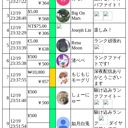
23:27:22
￥364
パファイト！
$5.00
12/19
Big On
3
23:28:49
Mars
￥568
NT$75.00
12/19
楽しみ！
4
Joseph Lin
23:32:29
￥306
ランク頑張れ
€5.00
12/19
Rena
5
23:33:39
Moon
￥638
¥500
ランクファイ
12/19
渚ベベ
6
23:35:38
トです!
￥500
深夜配信あり
₩10,000
もじもじ
12/19
7
がとうござい
23:37:55
モーグリ
￥957
ます
駆け込みラン
¥500
しょーに
12/19
クファイト～
8
23:51:40
ゅー
￥500
駆け込みラン
¥500
12/19
ク
ダイヤ
9
如月白兎
23:51:54