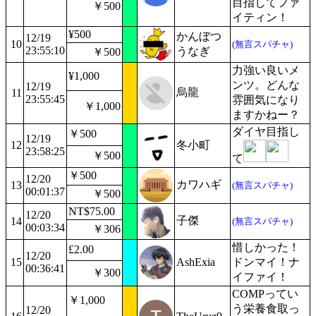
目指してファ
￥500
イティン！
¥500
かんぼつ
12/19
10
(無言スパチャ)
23:55:10
うなぎ
￥500
力強い良いメ
¥1,000
ンツ。どんな
12/19
烏龍
11
23:55:45
雰囲気になり
￥1,000
ますかねー？
ダイヤ目指し
￥500
12/19
12
冬小町
23:58:25
￥500
て
￥500
12/20
カワハギ
13
(無言スパチャ)
00:01:37
￥500
NT$75.00
12/20
子傑
14
(無言スパチャ)
00:03:34
￥306
惜しかった！
£2.00
12/20
15
AshExia
ドンマイ！ナ
00:36:41
￥300
イファイ！
COMPってい
￥1,000
う栄養食取っ
12/20