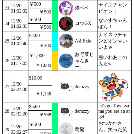
￥500
ナイスチャン
12/20
渚ベベ
23
01:02:32
ピオン！
￥500
￥500
ないすちゃん
12/20
コウGX
24
01:02:33
ぽん！
￥500
ナイスゥチャ
£2.00
12/20
25
AshExia
ンピオンｗい
01:02:46
￥300
いよｗ
お野菜じ
￥1,000
悪いわあこの
12/20
26
ゃんき
01:17:05
人らw
￥1,000
ー。
$10.00
12/20
27
demzzy
02:24:38
￥1,136
let's go Towa-sa
$5.00
12/20
28
demzzy
ma you are an an
02:32:20
￥568
gel
おつかれさー
￥500
12/20
29
烏龍
ん。笑った笑
03:02:27