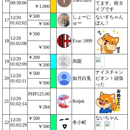
16
TheUruz9
00:39:06
てます。粉タ
￥1,000
イプです
￥500
しょーに
ないすちゃん
12/20
17
01:02:02
ゅー
ぽん！
￥500
￥500
12/20
18
Evac 1899
01:02:08
￥500
￥200
12/20
烏龍
19
01:02:09
￥200
ナイスチャン
￥500
12/20
20
如月白兎
ピオン！頑張
01:02:11
￥500
った
PHP125.00
12/20
21
Reijek
01:02:14
￥284
ないちゃん
￥500
12/20
22
冬小町
01:02:29
￥500