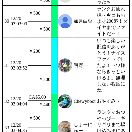
￥500
ったｗ
ランクお疲れ
￥500
様～今日もお
12/20
30
如月白兎
よそ200盛！ダ
03:03:09
イヤまでファ
￥500
イトだ～！
いつも楽しい
配信をありが
￥200
とう！ナイス
ファイトでし
12/20
31
明野一
たよ！トワ様
03:03:52
ならきっとい
けるよ。無理
￥200
しない程度に
ね
CA$5.00
12/20
おやすみ～
32
Chewyboot
03:04:04
￥440
ランクマおつ
￥500
やっぴー ギ
しょーに
リギリまで駆
12/20
33
03:04:35
ゅー
け込みまにあ