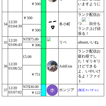
￥500
いますように
～
ランク配信お
￥500
12/20
つ
自分も
34
冬小町
03:04:39
ランク上げ頑
￥500
張る！
NT$75.00
12/20
リペ
albumいいね
35
03:06:43
￥306
ランク配信お
疲れ様でし
£5.00
た！ギリギリ
12/20
36
AshExia
けどできる
03:06:52
よ、いやいけ
￥751
るよ！ファイ
ト
NT$30.00
12/20
ホンジア
37
(無言スパチャ)
03:07:02
￥122