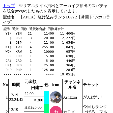
トップ
※リアルタイム抽出とアーカイブ抽出のスパチャ
を統合(merge)したものを表示しています。
配信名：【APEX】駆け込みランクDAY2【常闇トワ/ホロラ
イブ】
記号 通貨 回数 通貨毎合計 円換算合計

 YEN  YEN   21      11400   11,400円

   $  USD    3      20.00    2,272円

   £  GBP    4      11.00    1,654円

 NT$  TWD    4     255.00    1,042円

 WON  KRW    1      10000      957円

 EUR  EUR    1       5.00      638円

 CA$  CAD    1       5.00      440円

 HK$  HKD    1      25.00      364円

 PHP  PHP    1     125.00      284円

元金額
チャンネ
No
時間
色
icon
チャット
ル名
円建て
£2.00
12/19
がんばれ！
1
AshExia
23:24:45
￥300
今日もランク
HK$25.00
12/19
2
カモメ
上げる、フル