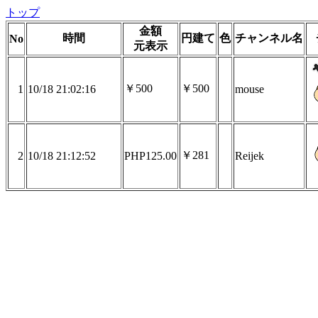
トップ
金額
時間
円建て
色
チャンネル名
No
元表示
￥500
￥500
1
10/18 21:02:16
mouse
￥281
2
10/18 21:12:52
PHP125.00
Reijek