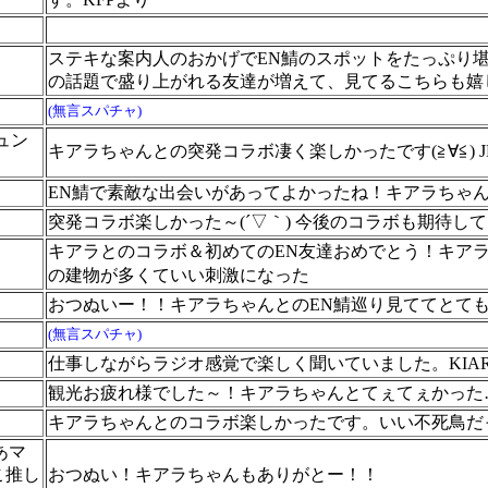
ステキな案内人のおかげでEN鯖のスポットをたっぷり
の話題で盛り上がれる友達が増えて、見てるこちらも嬉
(無言スパチャ)
ュン
キアラちゃんとの突発コラボ凄く楽しかったです(≧∀≦)
EN鯖で素敵な出会いがあってよかったね！キアラちゃ
突発コラボ楽しかった～(´▽｀) 今後のコラボも期待し
キアラとのコラボ＆初めてのEN友達おめでとう！キア
の建物が多くていい刺激になった
おつぬいー！！キアラちゃんとのEN鯖巡り見ててとて
(無言スパチャ)
ア
仕事しながらラジオ感覚で楽しく聞いていました。KIA
観光お疲れ様でした～！キアラちゃんとてぇてぇかった
キアラちゃんとのコラボ楽しかったです。いい不死鳥だ
あマ
こ推し
おつぬい！キアラちゃんもありがとー！！