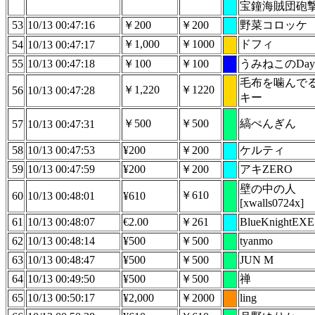
宝鐘海賊団砲撃
53
10/13 00:47:16
￥200
￥200
野菜コロッケ
￥1,000
￥1000
ドフィ
54
10/13 00:47:17
55
10/13 00:47:18
￥100
￥100
うみねこのDay
毛布を噛んで
￥1,220
￥1220
56
10/13 00:47:28
キー
￥500
￥500
縞ぺんぎん
57
10/13 00:47:31
58
10/13 00:47:53
¥200
￥200
ケルティ
59
10/13 00:47:59
¥200
￥200
アキZERO
壁の中の人
￥610
60
10/13 00:48:01
¥610
[xwalls0724x]
61
10/13 00:48:07
€2.00
￥261
BlueKnightEXE
62
10/13 00:48:14
¥500
￥500
tyanmo
63
10/13 00:48:47
¥500
￥500
JUN M
64
10/13 00:49:50
¥500
￥500
禅
65
10/13 00:50:17
¥2,000
￥2000
ling