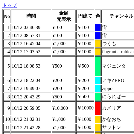
トップ
金額
時間
円建て
色
チャンネル
No
元表示
1
10/12 03:46:39
¥100
￥100
宙
2
10/12 08:57:31
¥100
￥100
宙
3
10/12 16:45:04
¥1,000
￥1000
つくも
4
10/12 17:03:52
¥1,000
￥1000
flagrantia rubica
5
10/12 18:08:53
¥500
￥500
マジェンタ
6
10/12 18:22:04
¥200
￥200
アキZERO
7
10/12 19:49:07
¥200
￥200
zippo
￥500
にらればー
8
10/12 20:43:29
¥500
￥10000
カメリア
9
10/12 20:59:05
¥10,000
10
10/12 21:02:31
¥1,000
￥1000
かなおち
￥1000
サットン
11
10/12 21:42:28
¥1,000