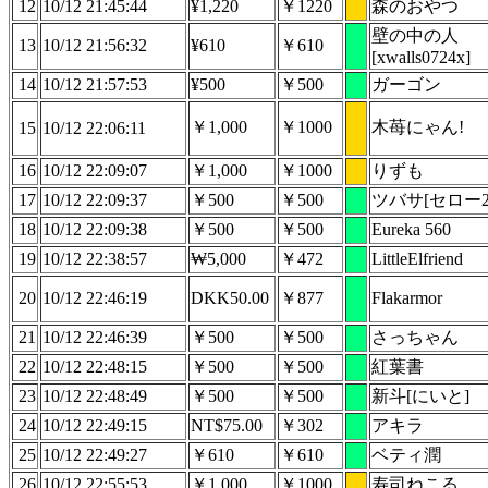
12
10/12 21:45:44
¥1,220
￥1220
森のおやつ
壁の中の人
13
10/12 21:56:32
¥610
￥610
[xwalls0724x]
14
10/12 21:57:53
¥500
￥500
ガーゴン
￥1,000
￥1000
木苺にゃん!
15
10/12 22:06:11
16
10/12 22:09:07
￥1,000
￥1000
りずも
17
10/12 22:09:37
￥500
￥500
ツバサ[セロー25
18
10/12 22:09:38
￥500
￥500
Eureka 560
19
10/12 22:38:57
₩5,000
￥472
LittleElfriend
20
10/12 22:46:19
DKK50.00
￥877
Flakarmor
21
10/12 22:46:39
￥500
￥500
さっちゃん
22
10/12 22:48:15
￥500
￥500
紅葉書
23
10/12 22:48:49
￥500
￥500
新斗[にいと]
24
10/12 22:49:15
NT$75.00
￥302
アキラ
25
10/12 22:49:27
￥610
￥610
ベティ潤
26
10/12 22:55:53
￥1,000
￥1000
寿司ねこる