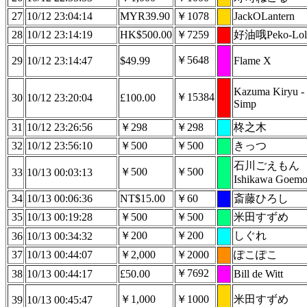
27
10/12 23:04:14
MYR39.90
￥1078
JackOLantern
28
10/12 23:14:19
HK$500.00
￥7259
好油哦Peko-Lol
￥5648
29
10/12 23:14:47
$49.99
Flame X
Kazuma Kiryu -
￥15384
30
10/12 23:20:04
£100.00
Simp
31
10/12 23:26:56
￥298
￥298
柊之木
32
10/12 23:56:10
￥500
￥500
きっつ
石川ごえもん
￥500
￥500
33
10/13 00:03:13
Ishikawa Goem
34
10/13 00:06:36
NT$15.00
￥60
斎藤ひろし
35
10/13 00:19:28
￥500
￥500
米田すずめ
￥200
￥200
しぐれ
36
10/13 00:34:32
37
10/13 00:44:07
￥2,000
￥2000
ぽこぽこ
￥7692
38
10/13 00:44:17
£50.00
Bill de Witt
￥1,000
￥1000
米田すずめ
39
10/13 00:45:47