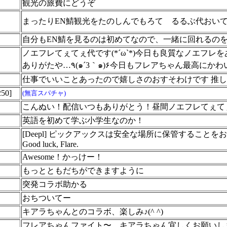
観光の旅費にどうぞ
まったりEN鯖観光をたのしんでもろて るるぶ代おい
自分もEN鯖を見るのは初めてなので、一緒に回れるの
ノエフレてぇてぇ代です(*´ω`*)今日も良質なノエフ
ありがたや…٩(๑´3｀๑)۶今日もフレアちゃん最高
仕事でいいことあったので嬉しさのおすそわけです 推
0]
(無言スパチャ)
こんぬい！配信いつもありがとう！昼間ノエフレてぇて
英語を初めて学ぶ小学生なのか！
[Deepl] ピックアックスは安全な場所に保管するこ
Good luck, Flare.
Awesome！かっけー！
もっとともだちができますように
突発コラボ助かる
おちついてー
キアラちゃんとのコラボ、楽しみ♪(^ ^)
フレアちゃんファイト〜 キアラちゃん宜しくお願いしますm