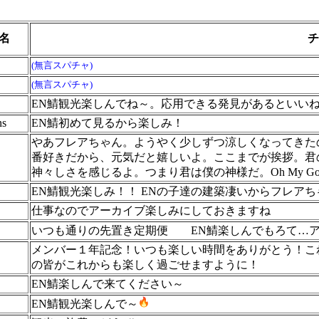
名
チ
(無言スパチャ)
(無言スパチャ)
EN鯖観光楽しんでね～。応用できる発見があるといい
ns
EN鯖初めて見るから楽しみ！
やあフレアちゃん。ようやく少しずつ涼しくなってきた
番好きだから、元気だと嬉しいよ。ここまでが挨拶。君
神々しさを感じるよ。つまり君は僕の神様だ。Oh My G
EN鯖観光楽しみ！！ ENの子達の建築凄いからフレア
仕事なのでアーカイブ楽しみにしておきますね
いつも通りの先置き定期便
EN鯖楽しんでもろて…ア
メンバー１年記念！いつも楽しい時間をありがとう！こ
の皆がこれからも楽しく過ごせますように！
EN鯖楽しんで来てください～
EN鯖観光楽しんで～