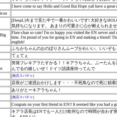
I have come to say Hello and Good Bai Hope yall have a great
icon
[DeepL]今まで見た中で一番かわいいです! 大好きなH
気持ちになります。 あまりの可愛さに心が耐えられませ
Flare-chan so cute! I'm so happy you visited the EN server and 
 Big
time. I'm proud of you for going to EN and making a friend! Tha
english!
ふちかちゃんのおのぼりさんムーブかわいい。いいぞも
てぇてぇ
突発フレキアラたすかる！！キアラちゃん、ふーたんを
on
んでるの嬉しいぜ！ドイツ語講座待ってんで
(無言スパチャ)
店長がご迷惑おかけします・・・不死鳥なので死に頓着
ありがとーキアラちゃん！
(無言スパチャ)
Congrats on your first friend in EN!! It seemed like you had a 
キアラ店長はENでも一人だけ欧州なので時間が合わず
す。KFPより