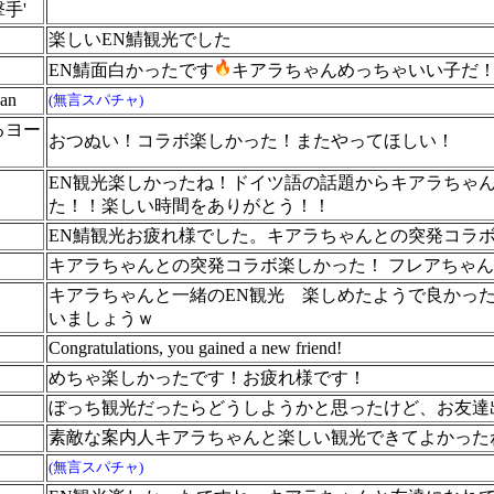
手'
楽しいEN鯖観光でした
EN鯖面白かったです
キアラちゃんめっちゃいい子だ
an
(無言スパチャ)
るヨー
おつぬい！コラボ楽しかった！またやってほしい！
EN観光楽しかったね！ドイツ語の話題からキアラちゃ
た！！楽しい時間をありがとう！！
EN鯖観光お疲れ様でした。キアラちゃんとの突発コラ
キアラちゃんとの突発コラボ楽しかった！ フレアちゃん
キアラちゃんと一緒のEN観光 楽しめたようで良かった
いましょうｗ
Congratulations, you gained a new friend!
めちゃ楽しかったです！お疲れ様です！
ぼっち観光だったらどうしようかと思ったけど、お友達
素敵な案内人キアラちゃんと楽しい観光できてよかった
(無言スパチャ)