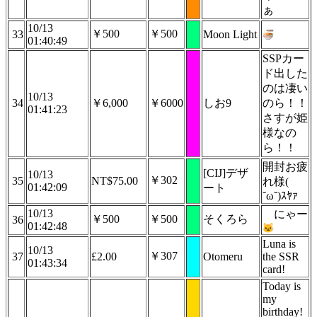
ぁ
10/13
￥500
￥500
33
Moon Light
01:40:49
SSPカー
ド出した
のは凄い
10/13
34
￥6,000
￥6000
しお9
のら！！
01:41:23
さすが姫
様なの
ら！！
開封お疲
[CIJ]デザ
10/13
￥302
35
NT$75.00
れ様(
01:42:09
ート
˘ω˘)ｽﾔｧ
10/13
にゃー
￥500
￥500
そくろら
36
01:42:48
Luna is
10/13
￥307
37
£2.00
Otomeru
the SSR
01:43:34
card!
Today is
my
birthday!