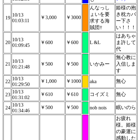
んなっし
姫様の抱
ょいを要
き枕カバ
10/13
￥3,000
￥3000
19
01:03:11
求する海
ー下さ
賊団†
い！！！
はあちゃ
10/13
20
￥600
￥600
L &L
ま許して
01:09:45
代
無心教に
10/13
21
￥500
￥500
いかみー
入信しま
01:21:48
す
10/13
￥1,000
￥1000
無心
22
aka
01:29:50
10/13
￥610
￥610
コイズミ
無心
23
01:31:02
10/13
￥500
￥500
眠いのら
24
nob nois
01:34:46
お疲れ
様。姫様
の豪運に
感動した