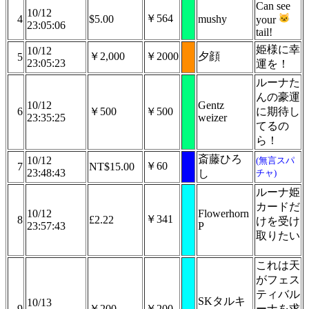
Can see
10/12
￥564
4
$5.00
mushy
your
23:05:06
tail!
姫様に幸
10/12
￥2,000
￥2000
夕顔
5
23:05:23
運を！
ルーナた
んの豪運
10/12
Gentz
6
￥500
￥500
に期待し
23:35:25
weizer
てるの
ら！
斎藤ひろ
10/12
(無言スパ
￥60
7
NT$15.00
23:48:43
し
チャ)
ルーナ姫
カードだ
10/12
Flowerhorn
￥341
8
£2.22
けを受け
23:57:43
P
取りたい
これは天
がフェス
ティバル
SKタルキ
10/13
9
￥200
￥200
ーナを求