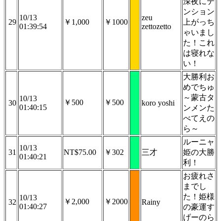
深夜にテ
ンション
10/13
zeu
29
￥1,000
￥1000
上がっち
01:39:54
zettozetto
ゃいまし
た！これ
は寝れな
い！
大勝利お
めでちゅ
～蒙古タ
10/13
￥500
￥500
30
koro yoshi
01:40:15
ンメンた
べてえの
ら～
ルーニャ
10/13
31
NT$75.00
￥302
三才
姫の大勝
01:40:21
利！
お疲れさ
までし
た！姫様
10/13
￥2,000
￥2000
32
Rainy
01:40:27
の豪運す
げーのら