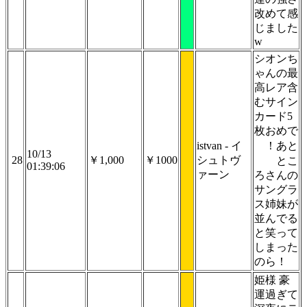
改めて感
じました
w
シオンち
ゃんの最
高レア含
むサイン
カード5
枚おめで
istvan - イ
！あと
10/13
28
￥1,000
￥1000
シュトヴ
とこ
01:39:06
ァーン
ろさんの
サングラ
ス姉妹が
並んでる
と笑って
しまった
のら！
姫様 豪
運過ぎて