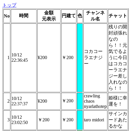
トップ
金額
チャンネ
時間
円建て
色
チャット
No
元表示
ル名
残りの開
封頑張れ
なの
ら！！元
コカコー
気でるよ
10/12
1
¥200
￥200
ラエナジ
うに今日
22:36:45
ー
はコカコ
ーラエナ
ジー差し
入れなの
ら！！
crawling
姫様に幸
10/12
￥200
2
¥200
chaos
22:37:37
運を！
nyarlathotep
サインカ
10/12
3
￥200
￥200
taro midori
ードあた
23:02:50
るかな