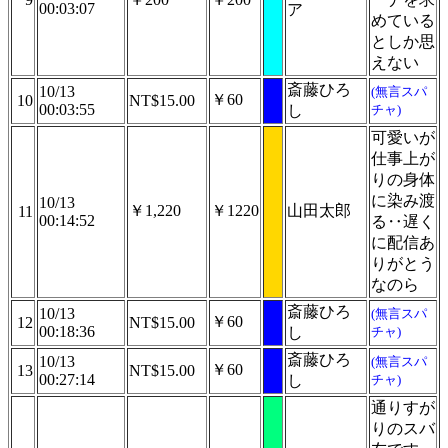
00:03:07
ア
めている
としか思
えない
斎藤ひろ
10/13
(無言スパ
￥60
10
NT$15.00
00:03:55
し
チャ)
可愛いが
仕事上が
りの身体
に染み渡
10/13
￥1,220
￥1220
山田太郎
11
00:14:52
る‥遅く
に配信あ
りがとう
なのら
斎藤ひろ
10/13
(無言スパ
￥60
12
NT$15.00
00:18:36
し
チャ)
斎藤ひろ
10/13
(無言スパ
￥60
13
NT$15.00
00:27:14
し
チャ)
通りすが
りのスバ