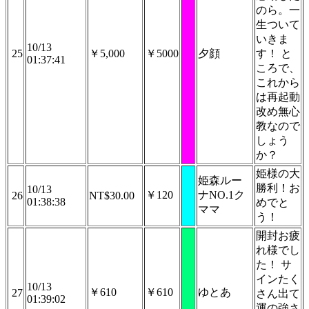
のら。一
生ついて
いきま
10/13
25
￥5,000
￥5000
夕顔
す！ と
01:37:41
ころで、
これから
は再起動
改め無心
教なので
しょう
か？
姫様の大
姫森ルー
勝利！お
10/13
￥120
ナNO.1ク
26
NT$30.00
01:38:38
めでと
ママ
う！
開封お疲
れ様でし
た！ サ
インたく
10/13
￥610
￥610
ゆとあ
27
さん出て
01:39:02
運の強さ