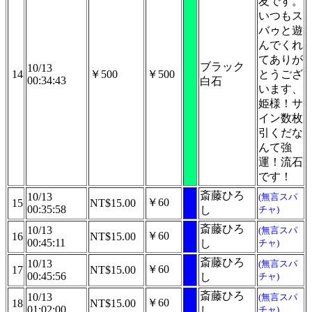
友です。
いつもス
バゥと遊
んでくれ
てありが
ブラック
10/13
14
￥500
￥500
とうござ
00:34:43
白石
います、
姫様！サ
イン数枚
引くだな
んて強
運！流石
です！
斎藤ひろ
10/13
(無言スパ
￥60
15
NT$15.00
00:35:58
し
チャ)
斎藤ひろ
10/13
(無言スパ
￥60
16
NT$15.00
00:45:11
し
チャ)
斎藤ひろ
10/13
(無言スパ
￥60
17
NT$15.00
00:45:56
し
チャ)
斎藤ひろ
10/13
(無言スパ
￥60
18
NT$15.00
01:02:00
し
チャ)