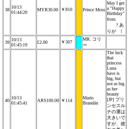
May I get
10/13
a "Happy
￥810
38
MYR30.00
Prince Moss
01:44:20
Birthday"
from
? あ
りが
!
MR. コリ
10/13
￥307
39
£2.00
01:45:19
ー
The luck
that
princess
Luna
have is
big, but
not as big
as her
beauty
10/13
Mario
[JP] プリ
40
ARS100.00
￥114
01:45:41
Brandán
ンセスル
ナの運は
大きいで
すが、彼