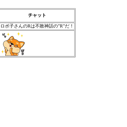
チャット
ロボ子さんのRは不敗神話の”R”だ！