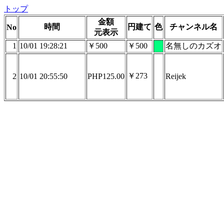
トップ
金額
時間
円建て
色
チャンネル名
No
元表示
1
10/01 19:28:21
￥500
￥500
名無しのカズオ
￥273
2
10/01 20:55:50
PHP125.00
Reijek