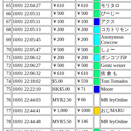
65
10/01 22:04:27
￥610
￥610
モリタロ
￥500
￥500
ぴーじー
66
10/01 22:05:11
67
10/01 22:05:11
￥100
￥100
アクス
68
10/01 22:05:13
￥200
￥200
コカトリモン
Anonymous
￥200
￥200
69
10/01 22:05:45
Cowcow
70
10/01 22:05:47
￥500
￥500
しょー
71
10/01 22:06:12
￥200
￥200
ポンコツ35P
72
10/01 22:06:27
￥500
￥500
Gentz weizer
73
10/01 22:06:32
￥610
￥610
佐 倉 も
74
10/01 22:18:02
$5.00
￥559
Tom Tornados
75
10/01 22:22:10
HK$5.00
￥71
Moore
￥66
76
10/01 22:44:03
MYR2.50
MR feyOnline
￥1,000
￥1000
おじMARU
77
10/01 22:44:41
￥146
78
10/01 22:44:48
MYR5.50
MR feyOnline