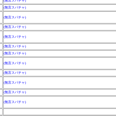
(無言スパチャ)
(無言スパチャ)
(無言スパチャ)
(無言スパチャ)
(無言スパチャ)
(無言スパチャ)
(無言スパチャ)
(無言スパチャ)
）
(無言スパチャ)
(無言スパチャ)
(無言スパチャ)
(無言スパチャ)