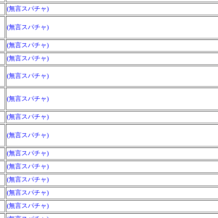
(無言スパチャ)
(無言スパチャ)
(無言スパチャ)
(無言スパチャ)
(無言スパチャ)
(無言スパチャ)
(無言スパチャ)
(無言スパチャ)
(無言スパチャ)
(無言スパチャ)
(無言スパチャ)
(無言スパチャ)
(無言スパチャ)