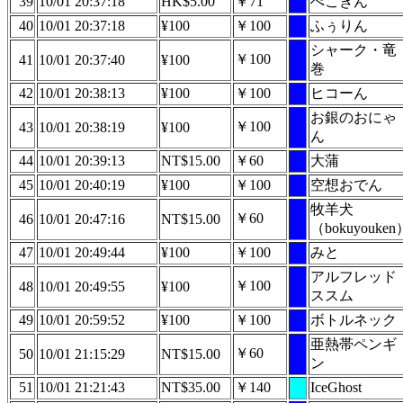
39
10/01 20:37:18
HK$5.00
￥71
ぺこきん
40
10/01 20:37:18
¥100
￥100
ふぅりん
シャーク・竜
￥100
41
10/01 20:37:40
¥100
巻
42
10/01 20:38:13
¥100
￥100
ヒコーん
お銀のおにゃ
￥100
43
10/01 20:38:19
¥100
ん
44
10/01 20:39:13
NT$15.00
￥60
大蒲
45
10/01 20:40:19
¥100
￥100
空想おでん
牧羊犬
￥60
46
10/01 20:47:16
NT$15.00
（bokuyouken
47
10/01 20:49:44
¥100
￥100
みと
アルフレッド
￥100
48
10/01 20:49:55
¥100
ススム
49
10/01 20:59:52
¥100
￥100
ボトルネック
亜熱帯ペンギ
￥60
50
10/01 21:15:29
NT$15.00
ン
51
10/01 21:21:43
NT$35.00
￥140
IceGhost