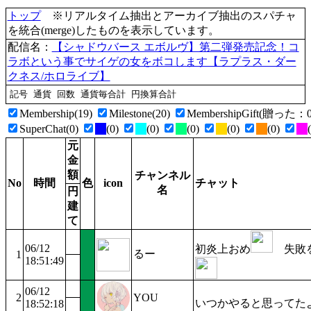
トップ
※リアルタイム抽出とアーカイブ抽出のスパチャ
を統合(merge)したものを表示しています。
配信名：
【シャドウバース エボルヴ】第二弾発売記念！コ
ラボという事でサイゲの女をボコします【ラプラス・ダー
クネス/ホロライブ】
Membership(19)
Milestone(20)
MembershipGift(贈っ
SuperChat(0)
(0)
(0)
(0)
(0)
(0)
元
金
額
チャンネル
No
時間
色
icon
チャット
名
円
建
て
06/12
初炎上おめ
失敗を
るー
1
18:51:49
06/12
2
YOU
いつかやると思ってた
18:52:18