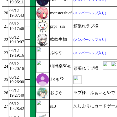
19:05:11
06/12
20
monster thief
(メンバーシップ入り)
19:07:43
06/12
頑張れラプ様
21
prpr_ sin
19:17:46
06/12
軟軟生物
22
(メンバーシップ入り)
19:19:07
06/12
ふゆな
23
(メンバーシップ入り)
19:19:16
06/12
山田桑💜🛸
24
頑張れラプ様
19:20:16
06/12
1 q🛸💜
25
19:26:00
06/12
おさら
ラプ様、ふぁいとやで
26
19:27:40
06/12
久しぶりにカードゲー
27
s13
19:28:42