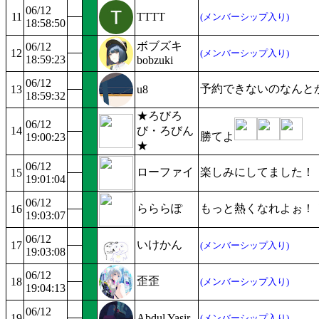
06/12
11
TTTT
(メンバーシップ入り)
18:58:50
ボブズキ
06/12
12
(メンバーシップ入り)
18:59:23
bobzuki
06/12
予約できないのなんと
13
u8
18:59:32
★ろびろ
06/12
14
び・ろびん
勝てよ
19:00:23
★
06/12
ローファイ
楽しみにしてました！
15
19:01:04
06/12
らららぽ
もっと熱くなれよぉ！
16
19:03:07
06/12
いけかん
17
(メンバーシップ入り)
19:03:08
06/12
歪歪
18
(メンバーシップ入り)
19:04:13
06/12
19
Abdul Yasir
(メンバーシップ入り)