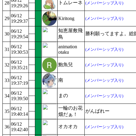
06/12
トムレーネ
28
(メンバーシップ入り)
19:29:26
06/12
29
Kiritong
(メンバーシップ入り)
19:29:37
知恵屋敷飛
06/12
勝利願ってますよ。総
30
19:29:54
鳥
06/12
animation
31
(メンバーシップ入り)
19:30:53
otaku
06/12
鮑魚兒
32
(メンバーシップ入り)
19:35:21
06/12
南
33
(メンバーシップ入り)
19:37:19
06/12
まの
34
(メンバーシップ入り)
19:39:50
一輪のお花
06/12
がんばれー
35
19:40:14
畑だぁ！
06/12
オカオカ
36
(メンバーシップ入り)
19:42:40