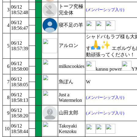
トーフ究極
06/12
3
(メンバーシップ入り)
18:52:48
完全体
06/12
寝不足の羊
4
18:56:47
シャドバもラプ様も大
06/12
アルロン
5
す
エボルヴも
18:57:39
動頑張ってください！
06/12
6
milkncookies
18:58:00
karasu power
Y
06/12
魚ぽん
7
W
18:58:05
06/12
Just a
8
(メンバーシップ入り)
18:58:13
Watermelon
06/12
山田太郎
9
(メンバーシップ入り)
18:58:20
06/12
Takoyaki
10
18:58:44
Kenzoku